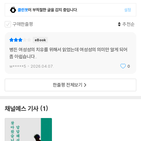
정책, 느린 승진 따위의 외적인 시련을 통과해야만 학위, 승진, 명망 있는
직함, 결혼, 경제적 성공이라는 혜택을 얻을 수 있다. 그러나 그녀를 기다리
클린봇
이 부적절한 글을 감지 중입니다.
설정
는 장애물은 외부 세계의 길에만 있는 것이 아니다. 여성 영웅은 내적 정신
세계의 길에서 자기 의심, 자기혐오, 우유부단, 무력감, 절대로 해낼 수 없
구매한줄평
추천순
다고 말하는 자기 마음속 악마와 끊임없이 전쟁을 치른다. 이런 식의 다툼
은 여성 영웅의 명쾌한 사고, 자신감, 야망, 자존감을 갉아먹는다. 여성의
eBook
마음속에 자리 잡은 의존성의 신화, 여성의 열등함에 관한 신화, 낭만적인
병든 여성성의 치유를 위해서 읽었는데 여성성의 의미만 알게 되어
사랑의 신화를 깨부수는 일은 전혀 쉽지 않다.
좀 아쉽습니다..
w*****5
2026.04.07.
0
의존성의 신화
어머니가 자신의 욕구를 마지막 차례에 두는 모습을 보고 자란 여성들은
한줄평 전체보기
자연스레 다른 사람의 의존 욕구를 배려하고 미리 알아차리도록 훈련받는
다. 그래서 이들은 대개 배우자가 기대하거나 원하지 않는 경우에도 ‘다른
사람’을 우선순위에 두는 태도를 보이며 간혹 배우자의 자아를 강화하거나
채널예스 기사
1
배우자를 보호하느라 의존적으로 행동하기도 한다. 이렇게 여성이 수동적
이고 의존적인 태도를 취하는 것은, 자신의 가장 중요한 관계가 지속하도
록 상대적으로 약자의 위치에 남아 있어야 한다는 무의식적인 확신과 다른
사람을 받쳐주고 보호하려는 무의식적 동기 때문이다.