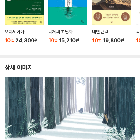
오디세이아
니체의 초월자
내면 근력
독
10
24,300
10
15,210
10
19,800
1
%
%
%
원
원
원
상세 이미지