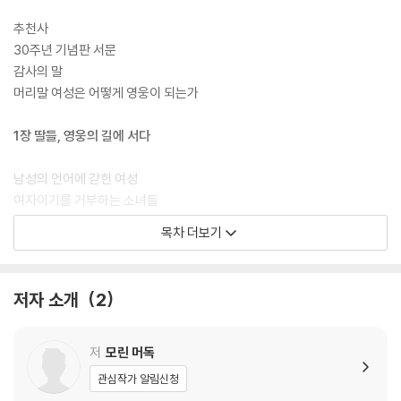
추천사
30주년 기념판 서문
감사의 말
머리말 여성은 어떻게 영웅이 되는가
1장 딸들, 영웅의 길에 서다
남성의 언어에 갇힌 여성
여자이기를 거부하는 소녀들
여정의 시작, 어머니 거부하기
목차 더보기
모성 공포증, “난 엄마처럼 살지 않을 거야.”
딸들을 가로막는 모순된 메시지
좋은 어머니가 위험한 이유
저자 소개
2
성모 마리아 또는 매춘부
어머니에게 거부당한 딸
저
모린 머독
2장 ‘아버지의 딸’로 자라다
관심작가 알림신청