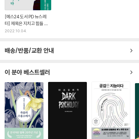
남편이 강해지려면 아내가 약해야만 한다는 암묵적인 관계의 법칙이 있다.
[예스24 도서 PD 뉴스레
이 신화는 한쪽이 자신을 약화시키면 배우자가 성공할 수 있다고 말한다.
터] 제목은 지치고 힘들 땐
즉, 남성의 힘이 아내의 약함을 대가로 하여 나온다는 것이다. 이 신화는 단
내게 기대 - 『답답해서 찾아
2022.10.04.
지 이성 관계에만 해당되는 것은 아니다. 우리의 여성 영웅은 다른 한쪽―
왔습니다』 외
남편, 동료, 연인, 자녀―이 자기(self)를 획득할 수 있도록 ‘그녀 자신(he
rself)’을 포기한다. 여성이 다른 사람을 위해 이렇게 무의식적으로 자기를
배송/반품/교환 안내
희생하거나 ‘선물’을 주는 것은 그녀에게 자기 가치감을 주고, 기존 체제가
평형 상태를 유지할 수 있게 해준다.
─3장 시련의 길에 오르다 · 109∼110쪽에서
이 분야 베스트셀러
낭만적인 사랑의 신화
낭만적인 사랑의 신화에서 여성은 자신의 모든 문제를 해결해줄 거라고 생
각되는 연인이나 아버지나 구원자를 찾는 모습으로 그려진다. “이상형의
남자를 찾는다면 행복해질 거야.” “제대로 된 상사를 만나면 빨리 승진할
텐데.” “권력을 쥔 남자와 함께라면 나도 권력을 누릴 텐데.” 이렇게 여성
들은 고대하며 기다리는 사람으로 길들여진다.