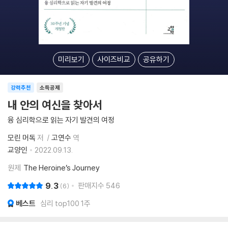
미리보기
사이즈비교
공유하기
강력추천
소득공제
내 안의 여신을 찾아서
융 심리학으로 읽는 자기 발견의 여정
모린 머독
저
고연수
역
교양인
2022.09.13.
원제
The Heroine’s Journey
9.3
판매지수
546
6
베스트
심리 top100 1주