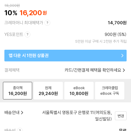
18,000
원
10
16,200
크레마머니 최대혜택가
14,700원
YES포인트
900원 (5%)
5만원 이상 구매 시 2천원 추가 적립
앱 다운 시 1천원 상품권
결제혜택
카드/간편결제 혜택을 확인하세요
종이책
원제
eBook
크레마클럽
16,200
원
29,240
원
10,800
원
eBook 구독
배송안내
서울특별시 영등포구 은행로 11(여의도동,
변경
일신빌딩)
배송비
무료