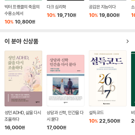
대부분 동화에서 여주인공은 기다림의 상태, 무의식의 상태에서 꺼내어진
빅터 프랭클의 죽음의
다크 심리학
공감은 지능이다
소
다. 그리고 즉시 더 멋진 상태로 극적으로 탈바꿈한다. 이 마법 같은 변화의
수용소에서
10
19,710
10
19,800
1
%
%
원
원
촉매는 대개 남성이다. 백설공주, 신데렐라, 라푼첼, 잠자는 숲 속의 미녀
10
10,800
%
원
까지, 모두가 같은 왕자에 의한 약간씩 다른 변주곡을 공유한다! ─3장 시
련의 길에 오르다 · 123쪽에서
이 분야 신상품
여성 영웅은 스스로 어려운 결정을 하고 자율성을 획득해야 한다. 자신의
성취가 남성의 손에 달려 있다는 믿음에서 벗어날 때, 진정으로 낭만적인
사랑을 나눌 수 있는 동등한 동반자를 찾을 수 있다.
아버지에게 배신당한 이피게네이아
- 남성 영웅의 여정에서 여성에게 어떤 일이 일어나는가
아주 오랫동안 열심히 자신을 남성의 길로 밀어붙여 온 여성 영웅에게 어
느 순간 공허함과 상실감이 찾아든다. “이 모든 게 다 무엇을 위한 거지? 왜
성인 ADHD, 삶을 다시
상담과 신학, 인간을 다
설득코드
비
이렇게 공허할까? 내가 스스로 세운 목표는 모두 다 이루었어. 그런데 여전
조율하다
시 묻다
10
22,500
2
%
히 뭔가 빠진 것 같아. 어쩐지 속은 것 같고 내가 나를 배신한 느낌이 들어.”
원
16,000
17,000
원
원