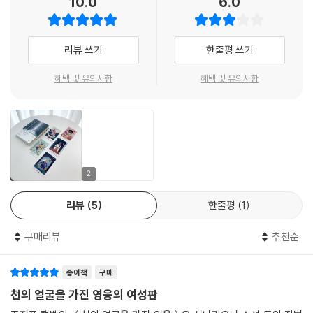
10.0
6.0
우리 사회는 어머니라는 자리에 엄청난 책임을 지우지만, 어머니는 결코
정화하는 여성
그에 합당한 보상이나 갈채를 받지 못한다. 이를 알 리 없는 딸의 눈에 비친
어머니는 ‘낡은 질서’를 그대로 보여주는 존재일 뿐이다. 딸은 자신의 재능
8장 잃어버린 어머니와 재회하다
리뷰 쓰기
한줄평 쓰기
과 앞으로 누리게 될 자유로운 삶에 대한 부러움과 질투 때문에 어머니가
자신을 구속하려 한다고 여긴다. 그러다 결국은 자신을 지지하지도 않으면
어머니에게 외면당한 딸들
혜택 및 유의사항
혜택 및 유의사항
서 시시콜콜히 잔소리나 해대고 완고하기까지 한 어머니에게서 달아나, 강
어머니 콤플렉스
력하고 전지전능해 보이는 남성과 자신을 동일시하기 시작한다.
모성을 찾아 나서는 순례
현명한 여성 ‘헤스티아’ 만나기
제우스 머리에서 태어난 아테나 여신
‘어머니 대지’의 품에서 치유받기
- ‘아버지의 딸’로 자라다
지혜의 안내자 할머니
2
신화를 창조하는 여성들
어머니에게서 도망쳐 ‘구원자’ 아버지 곁으로 온 딸은 ‘아버지의 딸’이 된
나의 언어로 말하기
리뷰
5
한줄평
1
다. ‘아버지의 딸’은 “어머니를 거부하면서 자신을 주로 아버지와 동일시하
‘마녀’와 ‘계모’에서 벗어나, 동화 다시 쓰기
고, 아버지와 남성적 가치로부터 관심받고 인정받기를 갈구해 온 여자”(3
구매리뷰
추천순
1쪽)를 말한다. 아버지 곁에서 남성이 규정한 기준이 곧 리더십, 자율성, 성
9장 긍정적인 남성성을 되찾다
공 여부를 판단하는 사회적 기준임을 지켜보며 자란 여자아이는 남성들이
종이책
구매
추구하는 독립, 명성, 돈, 권력 따위의 가치를 따르며 전통적인 ‘남성 영웅
상처 입은 남성성의 치유
의 여정’, 즉 성공을 향한 여정을 시작한다. 이들은 일을 성공적으로 해내는
천의 얼굴을 가진 영웅의 여성판
폭군이 된 남성성
남성의 모습을 보고 야망에 불을 지피며 어머니는 철저히 무시하는데, 메
남자다움 내려놓기