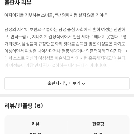
출판사 리뷰
잃어버린 나의 조각들을 찾아서
데메테르와 페르세포네
여자이기를 거부하는 소녀들, “난 엄마처럼 살지 않을 거야.”
딸을 잃은 어머니의 슬픔
어둠으로 하강하는 이난나 여신
남성의 시각이 보편으로 통하는 남성 중심 사회에서 흔히 여성은 산만하
암흑의 어머니 만나기
고, 변덕스럽고, 지나치게 감정적이어서 일을 제대로 해내지 못한다고 평
자기 치유의 순간
가되었다. 남성들이 규정한 문화의 잣대를 습득한 많은 여성들은 자기도
여성이면서 여성은 나약하다거나 열등하다거나 의존적이라고 여긴다. 그
7장 여신, 돌아오다
래서 스스로 자신의 여성성을 훼손하고 ‘남자처럼 훌륭해지려고’ 애쓴다.
이 여성들이 가장 먼저 평가 절하하는 대상은 대개 어머니이다.
내 안의 어린아이 만나기
학대받고 모욕당하는 몸
어린 여자아이는 어머니를 보고서 여성이 된다는 것이 무엇을 의미하는지
신성한 여자는 왜 요부가 되었나?
출판사 리뷰 더보기
배우기 시작한다. 만일 어머니가 무력하다면 딸은 여성이 되는 것을 수치
자기 학대, 몸을 거부하는 여자들
스러운 일이라고 느낀다. 어머니같이 되고 싶지 않아 다른 필요한 것을 희
내 몸의 주인 되기
생하고서라도 힘을 얻으려 애쓴다. 많은 딸들은 자신들의 어머니가 ‘무슨
슬픔과 무력감을 억누르는 여자들
리뷰/한줄평
6
일이 일어나건’ 너무 쉽게, 너무 수동적으로 받아들이는 것에 분노하며 산
내면의 슬픔 마주하기
다.
‘거미 할머니’의 지혜
─1장 딸들, 영웅의 길에 서다 · 57∼58쪽에서
리뷰
한줄평
수호하는 여성
창조하는 여성