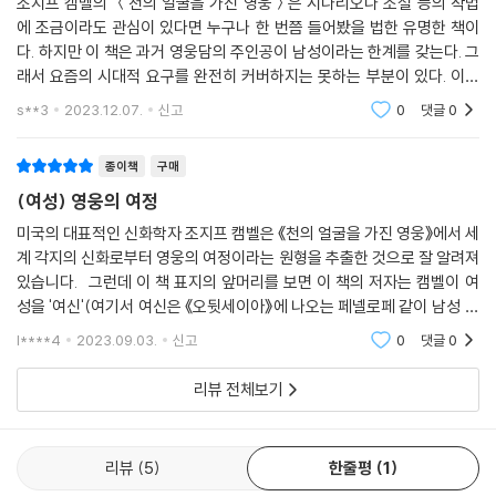
조지프 캠벨의 ＜천의 얼굴을 가진 영웅＞은 시나리오나 소설 등의 작법
티스 여신과 제우스 신의 딸인 아테나 여신 이야기가 이러한 현상을 설명
지혜로운 여성과 가슴을 가진 남성
에 조금이라도 관심이 있다면 누구나 한 번쯤 들어봤을 법한 유명한 책이
해주는 좋은 예이다.
다. 하지만 이 책은 과거 영웅담의 주인공이 남성이라는 한계를 갖는다. 그
치유하는 여성, 힐데가르트
래서 요즘의 시대적 요구를 완전히 커버하지는 못하는 부분이 있다. 이에
여성성과 남성성의 신성한 결혼
아테나는 번쩍이는 황금 갑옷을 걸치고 한 손에는 날카로운 창을 들고 벽
대한 요구에 응답해 나온 책이 ＜내 안의 여신을 찾아서＞라고 생각한다.
s**3
2023.12.07.
신고
0
댓글
0
이 책은 여성 영
력 같은 고함을 지르면서 성숙한 여성의 모습으로 제우스의 머리에서 튀어
10장 여성 영웅, 다시 떠나다
나왔다. 이 극적인 탄생으로 아테나는 자신이 제우스의 분신이라고 생각했
종이책
구매
고, 제우스를 유일한 부모로 인식했다. 아테나는 한 번도 자신의 어머니인
남성과 여성을 넘어서
(여성) 영웅의 여정
메티스의 존재를 인정한 적이 없었다. ─2장 ‘아버지의 딸’로 자라다 · 82쪽
여성을 억압해 온 피라미드 구조
에서
미국의 대표적인 신화학자 조지프 캠벨은 《천의 얼굴을 가진 영웅》에서 세
함께하는 권력, 원의 공동체
계 각지의 신화로부터 영웅의 여정이라는 원형을 추출한 것으로 잘 알려져
오메테오틀, 여자이면서 남자인 신
있습니다. 그런데 이 책 표지의 앞머리를 보면 이 책의 저자는 캠벨이 여
아테나는 모성적 유대보다 가부장적 가치를 우위에 둔 인물이다. ‘아테나
자연과 영혼의 세계 오가기
성을 '여신'(여기서 여신은 《오뒷세이아》에 나오는 페넬로페 같이 남성 영
유형 여성’을 전형적인 ‘아버지의 딸’로 볼 수 있는데, 이들은 어머니를 경
함께 여행하는 순례자들
웅을 보살펴주고 도와주는 데에만 그치는, 이야기의 조연 같은 존재나 그
시하고 아버지와 자신을 동일시한다. 또한 총명하고 야심만만하며 일을 척
l****4
2023.09.03.
신고
0
댓글
0
이하의
척 해내지만, 정서적인 관계는 가치가 없다고 생각한다.
맺음말 내 안의 보석을 캐내는 여정
리뷰 전체보기
주석
여성 영웅을 가로막는 괴물과 용
참고문헌
찾아보기
리뷰
5
한줄평
1
남성 영웅의 길에 들어선 여성 영웅은 빈약한 기회, 저임금, 불충분한 보육