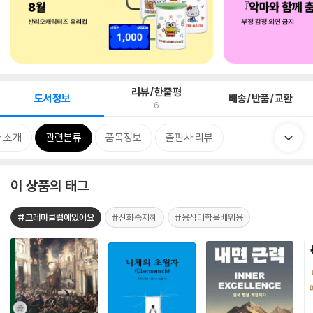
리뷰/한줄평
도서정보
배송/반품/교환
6
 소개
관련분류
품목정보
출판사 리뷰
이 상품의 태그
#크레마클럽에있어요
#신화속지혜
#융심리학을배워융