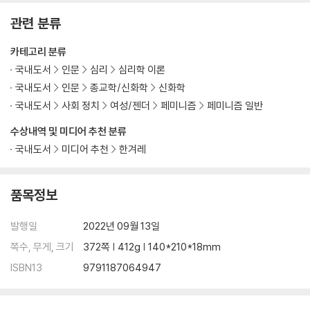
슈퍼우먼 환상
관련 분류
여성스러움 경멸하기
강한 여성의 딜레마
카테고리 분류
용을 무찔러도 공허한 여자들
국내도서
인문
심리
심리학 이론
국내도서
인문
종교학/신화학
신화학
5장 아버지에게 배신당하다
국내도서
사회 정치
여성/젠더
페미니즘
페미니즘 일반
수상내역 및 미디어 추천 분류
우울과 상실의 늪
내면의 불꽃이 꺼질 때
국내도서
미디어 추천
한겨레
배신당한 이피게네이아
신은 남성의 얼굴을 했다
품목정보
길들여진 딸들, “나는 항상 가면을 쓰고 있었어요.”
가짜 목소리 거부하기
발행일
2022년 09월 13일
왕은 죽어야만 한다
쪽수, 무게, 크기
372쪽 | 412g | 140*210*18mm
6장 내면의 여신을 만나다
ISBN13
9791187064947
하강, 자발적 소외의 시간