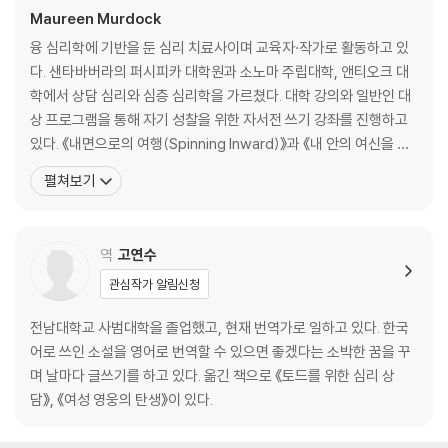
내면의 아니무스와 아버지
Maureen Murdock
도전과 성공의 조련사, 아버지
융 심리학에 기반을 둔 심리 치료사이며 교육자·작가로 활동하고 있
제우스 머리에서 태어난 아테나
다. 샌타바버라의 퍼시피카 대학원과 소노마 주립대학, 앤티오크 대
영웅의 길에 들어서다
학에서 상담 심리와 심층 심리학을 가르쳤다. 대학 강의와 일반인 대
갑옷 입은 아마조네스의 내면
상 프로그램을 통해 자기 성찰을 위한 자서전 쓰기 강좌를 진행하고
열등감과 완벽주의
있다. 《내면으로의 여행(Spinning Inward)》과 《내 안의 여신을 찾
아버지와 벌이는 게임
아서(The Heroine’s Journey)》 두 권의 책으로 베스트셀러 작가
펼쳐보기
가 되었다. 조지프 캠벨의 ‘영웅의 여정’에서 영감을 얻어 쓴 《내 안의
3장 시련의 길에 오르다
여신을 찾아서》는 여성 정신에 관한 이해의 폭을 획기적으로 넓힌 놀
라운 책이라는 평가를
역
고연수
괴물과 용을 만나다
머리 둘 달린 용, 모성과 경력 사이
관심작가 알림신청
‘열등한 여성’이라는 신화
괴물 폭군 죽이기
전남대학교 사범대학을 졸업했고, 현재 번역가로 일하고 있다. 한국
낭만적인 사랑의 신화
어로 쓰인 소설을 영어로 번역할 수 있으면 좋겠다는 소박한 꿈을 꾸
에로스와 프시케
며 날마다 글쓰기를 하고 있다. 옮긴 책으로 《토드를 위한 심리 상
담》, 《여성 영웅의 탄생》이 있다.
4장 성공의 덫에 걸리다