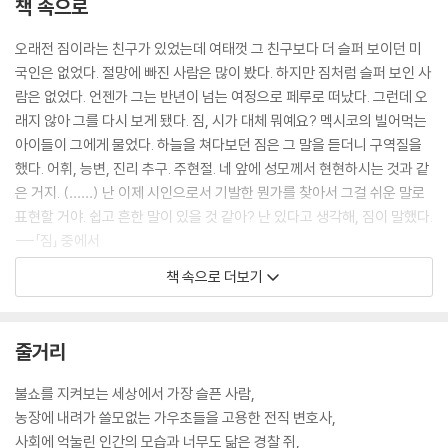
책 속으로
오래전 짐이라는 친구가 있었는데 여태껏 그 친구보다 더 슬퍼 보이던 미
국인은 없었다. 절망에 빠진 사람은 많이 봤다. 하지만 짐처럼 슬퍼 보인 사
람은 없었다. 언젠가 그는 반년이 넘는 여정으로 페루로 떠났다. 그런데 오
래지 않아 그를 다시 보게 됐다. 짐, 시가 대체 뭐예요? 멕시코의 빌어먹는
아이들이 그에게 물었다. 하늘을 쳐다보던 짐은 그 말을 듣더니 구역질을
했다. 어휘, 능변, 진리 추구. 주현절. 네 앞에 성모께서 현현하시는 것과 같
은 거지. (……) 난 이제 시인으로서 기발한 뭔가를 찾아서 그걸 쉬운 말로
표현할 거야. 쉽고 흔한 말이 있을 것 같아? 난 있다고 생각해, 짐이 말했다.
---「짐」 중에서
책 속으로 더보기
어찌할까? 자기가 사랑하는 도시를 방황하면서 낯설고도 익숙한 그 도시
에 경탄하고 그것을 가여워하며 변호사는 생각했다. 부에노스아이레스에
남아서 정의의 챔피언이 될까 아니면 팜파스로 돌아갈까. 팜파스에 대해선
줄거리
아는 게 하나도 없는데, 돌아가서 뭔가 쓸 만한 일을 해볼까, 글쎄, 토끼로
뭘 하지, 사람들과 뭘 하지, 불평 없이 날 받아 주고 또 날 참아 주는 그 가여
불쇼를 지켜보는 세상에서 가장 슬픈 사람,
운 사람들과 말이야. 도시의 그림자들은 그에게 어떤 해답도 주지 않았다.
농장에 내려가 쓸모없는 가우초들을 고용한 전직 변호사,
너희 그림자들은 늘 그렇게 말이 없구나, 페레다는 한탄했다. --- 「참을 수
사회에 억눌린 인간의 모습과 너무도 닮은 경찰 쥐,