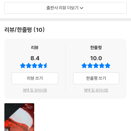
해 손수 출판사에 넘기고, 불과 몇 주 후인 7월 15일 세상을 떠났다. 죽음을
주 비슷하고 그 여행은 경우에 따라 특권적이기도 하죠. 또한 글쓰기는 섹
출판사 리뷰 더보기
예견한 볼라뇨가 마지막으로 남긴 문학적 유서라 할 수 있는 이 책은 제목
스와도 같습니다. 랭보에 따르면, 그 모든 게 신기루 같지요. 거기엔 오직
과 같은 참을 수 없는 가우초들, 불을 뱉는 사람과 그를 지켜보는 세상에서
사막만 있을 뿐이며 우리를 비열하게 만드는 오아시스의 머나먼 빛이 가끔
가장 슬픈 사람, 주위의 시선과 권위에 억눌린 인간의 모습을 빗댄 쥐, 표절
보일 따름입니다). 이제 말라르메가 등장합니다. 그 모든 위대한 시인들보
리뷰/한줄평
10
행위와 아이러니하게도 그를 자신의 최고의 독자로 받아들이게 되는 작가,
다 순진하지 않았던 그는 우리에게 여행을 하라고, 다시 여행을 해야 한다
수도복을 입은 살인자와 수도사가 되려는 한 소년의 이야기를 담은 5편의
고 말합니다. 그러니 이에 익숙하지 않은 독자는 의심하게 되지요. (……)
소설과, 죽어 가는 작가가 남기는 질병과 죽음에 대한 성찰, 스페인어권 작
내 생각에 그 대답은 아주 간단합니다. 말라르메는 여행과 여행자의 운명
리뷰
한줄평
가들을 향해 내뱉는 쓰디쓴 독설을 담은 2편의 에세이로 이루어져 있다. 볼
이 어떤지 알면서도 그 여행을 다시 시작하고자 합니다. 다시 말해, 『이지
8.4
10.0
라뇨는 이러한 이야기와 강연의 자유로운 조합, 생각 거리를 주는 허구와
튀르』의 저자는 우리의 행위만 병든 게 아니라 언어 또한 병들어 있다고 하
문학 비평의 혼합을 통해 문학과 용기에 관한 씁쓸할 만큼 아이러니한 생
는 것입니다. 우리가 치료를 위해 해독제나 약을 찾을 때, 새로운 것, 오직
각들을 전한다. 그는 2004년 이 작품으로 칠레 알타소르 소설상을 수상하
미지의 곳에서 발견되는 그것을 찾으려면 섹스와 책과 여행을 탐험해야 합
리뷰 쓰기
한줄평 쓰기
였다.
니다. 비록 이것들이 우리를 심연으로 이끌지라도 말입니다. 어쩌면 그 심
연이 해독제를 찾을 수 있는 유일한 곳일지도 모릅니다. ---「문학+병=병」
혜택 및 유의사항
혜택 및 유의사항
쉬지 않는 여행자 볼라뇨의 마지막 여행
중에서
“내가 쓴 모든 글은 내 세대에게 보내는 연애편지이자 작별의 편지이다.”
글래머들의 쇄도에 맞서 세르히오 피톨, 페르난도 바예호, 리카르도 피글
리아가 뭘 할 수 있을까요? 별로 없지요. 문학밖에는. 하지만 문학은 순전
볼라뇨는 말한다. 작가가 된다는 것은 마지막에 기다리고 있는 것이 패배
히 생존을 위한 것 이상의 찬란한 뭔가를 얻지 못하면 쓸데없는 짓입니다.
이며, 그리하여 도망쳐야 한다는 걸 알지만 그래도 기꺼이 거기에 맞서 싸
5