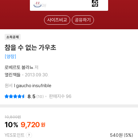
사이즈비교
공유하기
소득공제
참을 수 없는 가우초
양장
로베르토 볼라뇨
저
열린책들
2013.09.30.
원서
l gaucho insufrible
8.5
판매지수
96
10
10,800
원
10
9,720
YES포인트
540원 (5%)