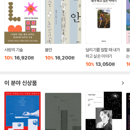
는] 쥐들의 사회에서 예외적으로 발생한 살해 사건의 범인을 추적한다. 볼
라뇨가 『먼 별』, 『부적』, 『2666』, 『칠레의 밤』등에서 끊임없이 현대 사회
의 병폐에 천착한 바와 같이 인간 세계를 쥐에 빗대어 우리 안에 내재된 악
의 욕망과 악의 일상화를 그려 낸 이 작품 또한 그와 맥을 같이하고 있다.
「알바로 루셀로트의 여행」은 예술의 표절을 다룬 작품이다. 아르헨티나에
사는 알바로 루셀로트는 파리에 사는 영화감독 모리니가 자신의 작품을 반
사랑의 기술
불안
달리기를 말할 때 내가
물
복적으로 표절하고 있음을 알게 된다. 그러나 루셀로트는 그에 대해 아무
하고 싶은 이야기
는
10
16,920
10
16,200
%
%
원
원
런 대응도 하지 않는다. 오히려 그는 모리니가 표절을 저지른 범죄자이지
10
13,050
1
%
원
만 자기 작품에 대한 [최고의 독자]라는 모순적 감정에 휩싸여 마침내 그
를 찾아 나선다. 『야만스러운 탐정들』에서 내장 사실주의자들이 자신들의
문학적 모형을 살해하듯이, 혹은 「참을 수 없는 가우초」의 패러디를 정당화
이 분야 신상품
하듯이, 이 단편에서 볼라뇨는 예술의 원형과 작품에 대한 예술가의 권위
를 파괴한다.
[천명]과 [우연]으로 나뉘는 「두 편의 가톨릭 이야기」는 성직자가 되려는
소년과 어느 살인자의 기막힌 조우를 그린 작품이다. [천명]의 소년은 겨
울밤 눈 위를 맨발로 걸어가는 수도사를 목격하고 그를 뒤쫓으며 그의 발
자국을 [신의 메시지], 즉 천명으로 받아들인다. 반면에 [우연]의 살인자