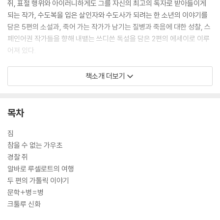
쥐, 표절 행위와 아이러니하게도 그를 자신의 최고의 독자로 받아들이게
되는 작가, 수도복을 입은 살인자와 수도사가 되려는 한 소년의 이야기를
담은 5편의 소설과, 죽어 가는 작가가 남기는 질병과 죽음에 대한 성찰, 스
페인어권 작가들을 향해 내뱉는 쓰디쓴 독설을 담은 2편의 에세이로 이루
어져 있다.
볼라뇨는 이러한 이야기와 강연의 자유로운 조합, 생각 거리를 주는 허구
책소개 더보기
와 문학 비평의 혼합을 통해 문학과 용기에 관한 씁쓸할 만큼 아이러니한
생각들을 전한다. 그는 2004년 이 작품으로 칠레 알타소르 소설상을 수상
하였다.
목차
짐
참을 수 없는 가우초
경찰 쥐
알바로 루셀로트의 여행
두 편의 가톨릭 이야기
문학+병=병
크툴루 신화