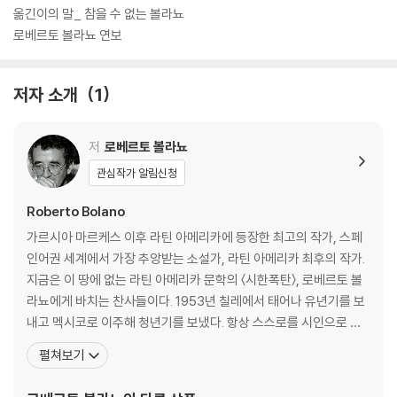
옮긴이의 말_ 참을 수 없는 볼라뇨
로베르토 볼라뇨 연보
저자 소개
1
저
로베르토 볼라뇨
관심작가 알림신청
Roberto Bolano
가르시아 마르케스 이후 라틴 아메리카에 등장한 최고의 작가, 스페
인어권 세계에서 가장 추앙받는 소설가, 라틴 아메리카 최후의 작가.
지금은 이 땅에 없는 라틴 아메리카 문학의 〈시한폭탄〉, 로베르토 볼
라뇨에게 바치는 찬사들이다. 1953년 칠레에서 태어나 유년기를 보
내고 멕시코로 이주해 청년기를 보냈다. 항상 스스로를 시인으로 여
겼던 그는 15세부터 시를 쓰기 시작해 20대 초반에는 〈인프라레알리
펼쳐보기
스모〉라는 반항적 시 문학 운동을 이끌기도 했다. 이어 20대 중반 유
럽으로 이주, 30대 이후 본격적으로 소설 쓰기에 투신했다. 볼라뇨는