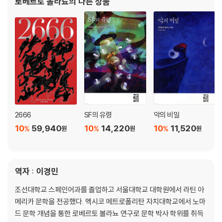
로베르토 볼라뇨
의 다른 상품
첫 장편 『아이스링크』(1993)를 필두로 거의
2666
SF의 유령
악의 비밀
10
59,940
10
14,220
10
11,520
%
%
%
원
원
원
역자 : 이경민
조선대학교 스페인어과를 졸업하고 서울대학교 대학원에서 라틴 아
메리카 문학을 전공했다. 멕시코 메트로폴리탄 자치대학교에서 노마
드 문학 개념을 통한 로베르토 볼라뇨 연구로 문학 박사 학위를 취득