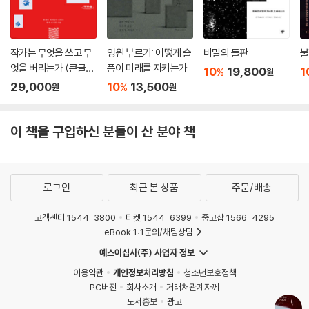
는 과거의 여인을 찾아갔다가 맞닥뜨린 수도사와 벌거벗은 어린아이를 살
해하고 탈주한다. 수도사의 흔적에서 천명을 느낀 소년과 수도복을 입은
살인자, 두 인물의 조우로 볼라뇨는 천상과 지하, 성스러움과 미천함, 선과
작가는 무엇을 쓰고 무
영원 부르기: 어떻게 슬
비밀의 들판
불
악의 아이러니를 그려 낸다.
엇을 버리는가 (큰글자
픔이 미래를 지키는가
10
19,800
1
%
원
도서)
29,000
10
13,500
%
원
원
두 에세이 「문학+병=병」과 「크툴루의 신화」는 문학에 대한 볼라뇨의 비전
을 담고 있다. 먼저, 「문학+병=병」에서 볼라뇨는 보들레르와 말라르메의
이 책을 구입하신 분들이 산 분야 책
시구를 상기하며 문학의 생명이 여행에 있음을 역설한다. 그에게 문학은
여행 그 자체이다. 그러나 [공포의 오아시스]밖에 없는 현대 사회, 그 [권
태의 사막]에선 [여행하지 않는 편이 건강에 좋으며 움직이지 않는 편이,
집 밖으로 나가지 않는 편이, 겨울에는 따뜻하게 입고 있다가 여름이 오면
로그인
최근 본 상품
주문/배송
목도리만 풀어 두는 편이] 건강에 이롭다. 그런데 볼라뇨의 말처럼 우리 모
두는 [숨을 쉬고 여행을 하고 있다]. 볼라뇨에게 삶과 문학은 [새로운 것]
고객센터 1544-3800
티켓 1544-6399
중고샵 1566-4295
을 찾아 떠나는 여행이다. 이것이 그의 문학 세계가 기성 질서가 구축한 문
eBook 1:1문의/채팅상담
학 경계를 넘나드는 이유일 것이다. 「크툴루의 신화」는 문학의 현주소를 진
예스이십사(주) 사업자 정보
단한 글이다. 성공과 돈과 명성을 좇아야 하는 작가의 절망적 현실과 그로
이용약관
개인정보처리방침
청소년보호정책
인해 문학의 [소비자]로 전락한 독자의 현실을 노골적으로 드러낸다는 점
PC버전
회사소개
거래처관계자께
에서 문학에 대한 볼라뇨의 애착과 고뇌를 엿볼 수 있다.
도서홍보
광고