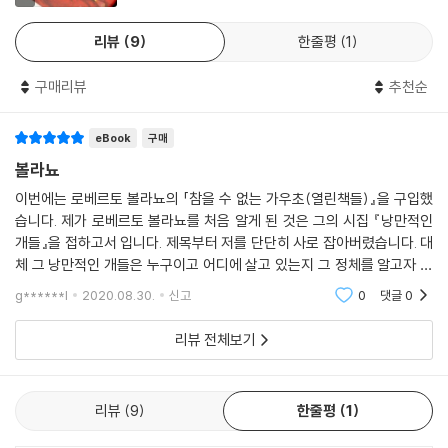
문학은, 특히 라틴 아메리카에선 ─ 스페인도 마찬가지인 것 같지만 ─ 분
우고자 하는 용기를 갖는 일이라고. 일체가 파국으로 치닫고 종국에는 소
명 사회적으로 성공해야 의미가 있죠. 다시 말해, 엄청난 인쇄 부수에 서른
리뷰
9
한줄평
1
멸할 수밖에 없는 것이 운명이라 해도, 그 종착지가 어디든 쉬지 않고 여행
개 이상의 언어로 번역되고(스무 개 언어 정도는 알겠지만 스물다섯 개가
을 계속해야 한다고. 그는 이 작품을 통해 이 말을 되새긴다. 스스로 문학을
넘어가면 힘들 것 같네요. 그건 스물여섯 번째 언어가 없어서가 아니라, 에
구매리뷰
추천순
탐험하는 여행자가 됨으로써 독자를 그 여행에 불러들이는 볼라뇨. 그는
바 루나의 마술적 사실주의 아바타들에 감동할 미얀마의 독자들과 출판 산
독자로 하여금 텍스트 [소비자]가 아니라 텍스트 추적자, 즉 [움직이는 독
업이 상상되지 않기 때문입니다) 뉴욕이나 로스앤젤레스에 집이 있고 대
eBook
구매
자]가 되도록 부추긴다. 죽음의 목전에서 그가 손수 넘긴 이 작품은 [작가
단한 인물들과 저녁 식사를 하는 것입니다(그러면 아스나르 총리가 세르
의 죽음]과 자신의 죽음을 받아들이며 독자를 살려 내고자 한 볼라뇨의 마
누다를 유창하게 읽듯 빌 클린턴이 『허 클 베 리 핀 의 모험』의 한 구절을 통
볼라뇨
지막 몸짓이다.
째로 외워서 낭송할 수 있는지 확인할 수 있을 테죠).
이번에는 로베르토 볼라뇨의 「참을 수 없는 가우초(열린책들)』을 구입했
습니다. 제가 로베르토 볼라뇨를 처음 알게 된 것은 그의 시집 『낭만적인
---「크툴루 신화」 중에서
그가 남긴 이야기들
개들』을 접하고서 입니다. 제목부터 저를 단단히 사로 잡아버렸습니다. 대
체 그 낭만적인 개들은 누구이고 어디에 살고 있는지 그 정체를 알고자 덥
자신의 문학 세계를 [메타텍스트적 유희]라고 할 만큼 기성 작품과 무수한
석 붙들어버렸어요. 청춘, 또 청춘. 얼마나 뜨거웠던가를 아직도 잘 기억하
g******l
2020.08.30.
신고
0
댓글
0
고 있습니다.
교차점을 남겨 두는 볼라뇨의 글쓰기 특성은 『참을 수 없는 가우초』에서도
유감없이 발휘된다. 그리하여 카프카, 보르헤스, 코르타사르, 가우초 문학,
리뷰 전체보기
환상 문학 등 문학의 경계를 가로지르며 다양한 층위와의 접속과 분절을
통해 독서의 즐거움을 선사한다.
리뷰
9
한줄평
1
첫 번째 단편 「짐」은 유령의 얼굴을 마주하고 죽음을 향해 나아가며 [시인