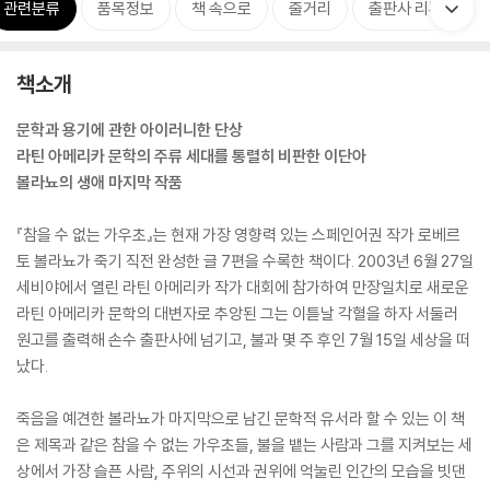
관련분류
품목정보
책 속으로
줄거리
출판사 리뷰
책소개
문학과 용기에 관한 아이러니한 단상
라틴 아메리카 문학의 주류 세대를 통렬히 비판한 이단아
볼라뇨의 생애 마지막 작품
『참을 수 없는 가우초』는 현재 가장 영향력 있는 스페인어권 작가 로베르
토 볼라뇨가 죽기 직전 완성한 글 7편을 수록한 책이다. 2003년 6월 27일
세비야에서 열린 라틴 아메리카 작가 대회에 참가하여 만장일치로 새로운
라틴 아메리카 문학의 대변자로 추앙된 그는 이튿날 각혈을 하자 서둘러
원고를 출력해 손수 출판사에 넘기고, 불과 몇 주 후인 7월 15일 세상을 떠
났다.
죽음을 예견한 볼라뇨가 마지막으로 남긴 문학적 유서라 할 수 있는 이 책
은 제목과 같은 참을 수 없는 가우초들, 불을 뱉는 사람과 그를 지켜보는 세
상에서 가장 슬픈 사람, 주위의 시선과 권위에 억눌린 인간의 모습을 빗댄