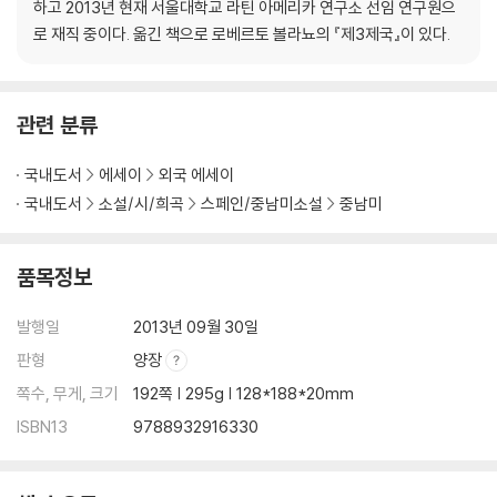
하고 2013년 현재 서울대학교 라틴 아메리카 연구소 선임 연구원으
로 재직 중이다. 옮긴 책으로 로베르토 볼라뇨의 『제3제국』이 있다.
관련 분류
국내도서
에세이
외국 에세이
국내도서
소설/시/희곡
스페인/중남미소설
중남미
품목정보
발행일
2013년 09월 30일
판형
양장
쪽수, 무게, 크기
192쪽 | 295g | 128*188*20mm
ISBN13
9788932916330