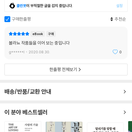
으로서 기발한 뭔가를 찾아서 그걸 쉬운 말로 표현]하고자 하는 미국인 짐
클린봇
이 부적절한 글을 감지 중입니다.
설정
이라는 인물에 대한 이야기이다. 작가의 숙명 혹은 볼라뇨 자신의 운명을
그린 것 같은 이 단편의 주인공 짐은 볼라뇨가 멕시코시티에 살던 시절 라
구매한줄평
추천순
아바나 카페 근처에서 피자 가게를 운영하던 미국인을 인물화한 것이다.
이 인물은 『야만스러운 탐정들』에서 제리 루이스로 등장한 바 있으며, [조
eBook
구매
리용 칼을 결코 놓지 않는] 인물로 그려져 있다.
볼라뇨 작품들을 이어 보는 중입니다
「참을 수 없는 가우초」는 20세기 아르헨티나 문화 정체성에 대해 고찰한
g******l
2020.08.30.
0
보르헤스의 「남부」와 「마가복음」에 대한 패러디적 다시쓰기이다. 『돈키호
테』를 연상하게 하는 이 단편은 보르헤스뿐만 아니라 다양한 아르헨티나
한줄평 전체보기
작가들의 작품과도 접속하며 볼라뇨의 해학적 면모를 보여 준다. 볼라뇨는
이 작품을 상호 텍스트적 놀이로 구현함으로써 문학의 원형과 작가의 권위
를 파괴함과 동시에 20세기 아르헨티나에 설정된 문명-야만의 사회 문화
배송/반품/교환 안내
적 메커니즘에 대한 현재적 재해석을 시도한다.
「경찰 쥐」는 인간을 쥐에 빗대어 예술의 본질과 예술과 대중의 관계를 고찰
이 분야 베스트셀러
한 카프카의 「여가수 요제피네 혹은 쥐 족속」과 연결되는 작품으로, 여기서
볼라뇨는 페페 엘 티라라는 경찰 쥐를 여가수 요제피네의 조카로 설정한
다. 탐정 소설에 기초한 이 단편에서 주인공 경찰 쥐는 [동족을 죽이지 않