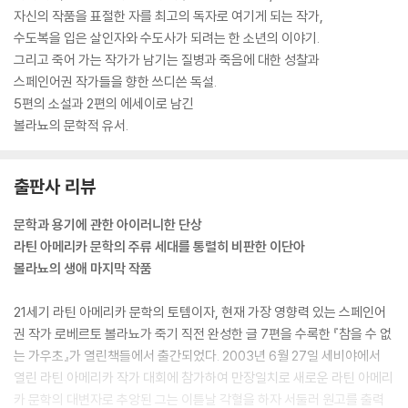
없는 가우초」 중에서
자신의 작품을 표절한 자를 최고의 독자로 여기게 되는 작가,
수도복을 입은 살인자와 수도사가 되려는 한 소년의 이야기.
이내 그녀가 말했다, 아마 죽음에 이를 때까지 버려두거나 혹은 최대한 건
그리고 죽어 가는 작가가 남기는 질병과 죽음에 대한 성찰과
드리지 않고 처음부터 끝까지 죽음을 목격하고 싶었겠지. 긴 침묵 끝에 이
스페인어권 작가들을 향한 쓰디쓴 독설.
렇게 덧붙였다, 그가 미쳤다는 것과 그 일이 엽기적인 사건이라는 걸 기억
5편의 소설과 2편의 에세이로 남긴
해 두세요. 쥐는 쥐를 죽이지 않아요.
볼라뇨의 문학적 유서.
나는 고개를 떨어뜨렸다. 얼마나 그렇게 있었는지 모르겠다. 잠들었었는지
도 모를 일이다. 이내 내 어깨에 서장의 발톱이 느껴졌다. 자기를 따르라고
했다. 우리는 말없이 왔던 길을 되돌아갔다. 예상대로 시체 공시소에 있던
출판사 리뷰
엑토르의 시체는 사라지고 없었다. 어디에 있느냐고 물었다. 포식자의 배
문학과 용기에 관한 아이러니한 단상
속에 있길 바라네, 서장이 말했다. 그리고 이미 알고 있는 얘기를 들어야 했
라틴 아메리카 문학의 주류 세대를 통렬히 비판한 이단아
다. 누구한테든 엑토르 건에 대해 언급하는 것은 철저히 금지됐다. 사건은
볼라뇨의 생애 마지막 작품
종결됐고 내가 할 수 있는 최선은 그 사건을 잊고 일하며 살아가는 것이었
다. ---「경찰 쥐」 중에서
21세기 라틴 아메리카 문학의 토템이자, 현재 가장 영향력 있는 스페인어
권 작가 로베르토 볼라뇨가 죽기 직전 완성한 글 7편을 수록한 『참을 수 없
랭보는 이에 대해 분명 아는 바가 있었습니다. 그는 로트레아몽 같은 열정
는 가우초』가 열린책들에서 출간되었다. 2003년 6월 27일 세비야에서
으로 책과 섹스와 여행에 침잠해 들어갑니다. 다이아몬드 같은 불빛을 들
열린 라틴 아메리카 작가 대회에 참가하여 만장일치로 새로운 라틴 아메리
고 글을 쓴다는 것이 아무것도 아니라는 것을 찾아내고 이해하려고 말입니
카 문학의 대변자로 추앙된 그는 이튿날 각혈을 하자 서둘러 원고를 출력
다(글쓰기는 당연히 글을 읽는 것과 다르지 않으며, 그것은 때로 여행과 아