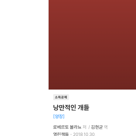
소득공제
낭만적인 개들
양장
로베르토 볼라뇨
저
김현균
역
열린책들
2018.10.30.