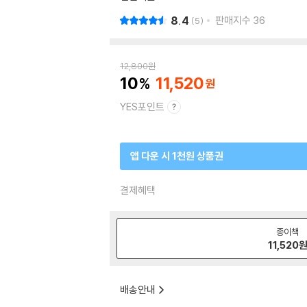
8.4
판매지수
36
5
12,800
원
10
11,520
YES포인트
앱 다운 시 1천원 상품권
결제혜택
종이책
11,520
배송안내