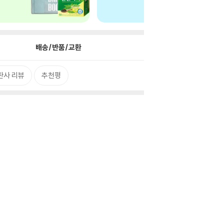
배송/반품/교환
판사 리뷰
추천평