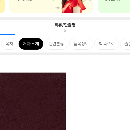
리뷰/한줄평
5
목차
저자 소개
관련분류
품목정보
책 속으로
출