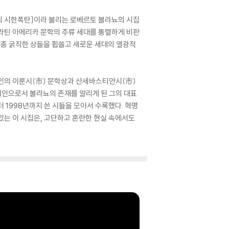
학의 시한폭탄]이라 불리는 로베르토 볼라뇨의 시집
라틴 아메리카 문학의 주류 세대를 통렬하게 비판
종 굵직한 상들을 휩쓸고 새로운 세대의 열광적
스페인의 이룬시(市) 문학상과 산세바스티안시(市)
시인으로서 볼라뇨의 존재를 알리게 된 그의 대표
터 1998년까지 쓴 시들을 모아서 수록했다. 혁명
있는 이 시집은, 고단하고 혼란한 현실 속에서도