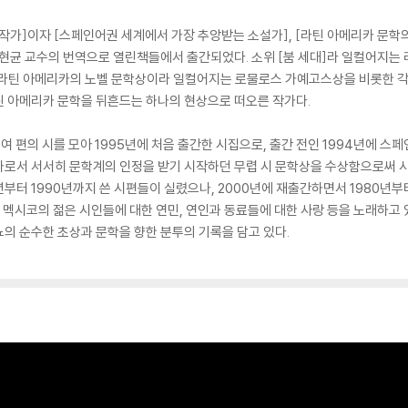
작가]이자 [스페인어권 세계에서 가장 추앙받는 소설가], [라틴 아메리카 문
현균 교수의 번역으로 열린책들에서 출간되었다. 소위 [붐 세대]라 일컬어지는 
 라틴 아메리카의 노벨 문학상이라 일컬어지는 로물로스 가예고스상을 비롯한 각
틴 아메리카 문학을 뒤흔드는 하나의 현상으로 떠오른 작가다.
0여 편의 시를 모아 1995년에 처음 출간한 시집으로, 출간 전인 1994년에 
가로서 서서히 문학계의 인정을 받기 시작하던 무렵 시 문학상을 수상함으로써 
7년부터 1990년까지 쓴 시편들이 실렸으나, 2000년에 재출간하면서 1980년부
는 멕시코의 젊은 시인들에 대한 연민, 연인과 동료들에 대한 사랑 등을 노래하고 
의 순수한 초상과 문학을 향한 분투의 기록을 담고 있다.