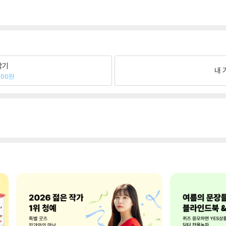
팔기
내 
400원