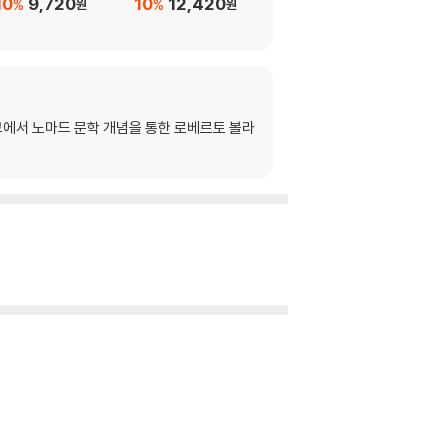
10
9,720
10
12,420
10
12,420
%
%
%
원
원
원
에서 노마드 문학 개념을 통한 로베르토 볼라