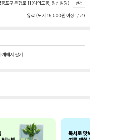
등포구 은행로 11(여의도동, 일신빌딩)
변경
유료
(도서 15,000원 이상 무료)
가게에서 팔기