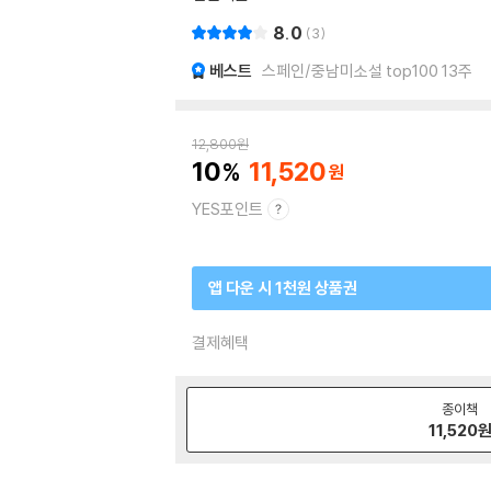
8.0
3
베스트
스페인/중남미소설 top100 13주
12,800
원
10
11,520
YES포인트
앱 다운 시 1천원 상품권
결제혜택
종이책
11,520