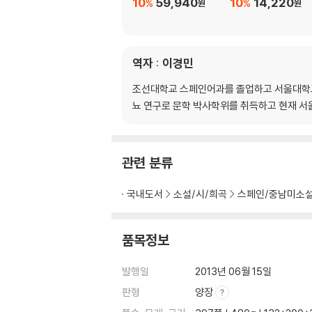
10
59,940
10
14,220
%
%
원
원
역자 : 이경민
조선대학교 스페인어과를 졸업하고 서울대학교
뇨 연구로 문학 박사학위를 취득하고 현재 
관련 분류
국내도서
소설/시/희곡
스페인/중남미소
품목정보
발행일
2013년 06월 15일
판형
양장