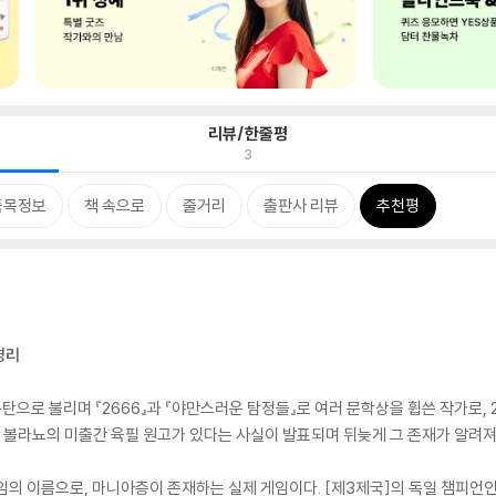
리뷰/한줄평
3
품목정보
책 속으로
줄거리
출판사 리뷰
추천평
병리
로 불리며 『2666』과 『야만스러운 탐정들』로 여러 문학상을 휩쓴 작가로, 2
 볼라뇨의 미출간 육필 원고가 있다는 사실이 발표되며 뒤늦게 그 존재가 알려져 
게임의 이름으로, 마니아층이 존재하는 실제 게임이다. [제3제국]의 독일 챔피언인