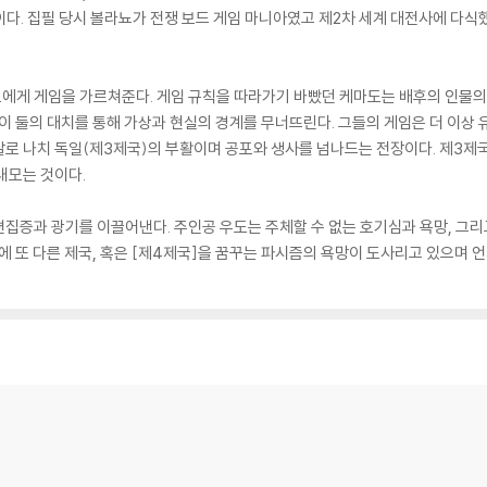
다. 집필 당시 볼라뇨가 전쟁 보드 게임 마니아였고 제2차 세계 대전사에 다식
에게 게임을 가르쳐준다. 게임 규칙을 따라가기 바빴던 케마도는 배후의 인물의
 이 둘의 대치를 통해 가상과 현실의 경계를 무너뜨린다. 그들의 게임은 더 이상
로 나치 독일(제3제국)의 부활이며 공포와 생사를 넘나드는 전장이다. 제3제국이
내모는 것이다.
집증과 광기를 이끌어낸다. 주인공 우도는 주체할 수 없는 호기심과 욕망, 그리
에 또 다른 제국, 혹은 [제4제국]을 꿈꾸는 파시즘의 욕망이 도사리고 있으며 