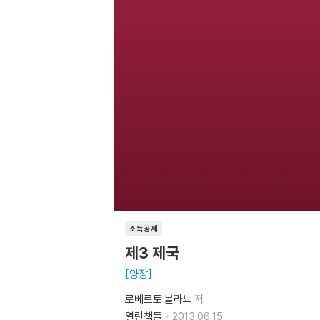
소득공제
제3 제국
양장
로베르토 볼라뇨
저
열린책들
2013.06.15.