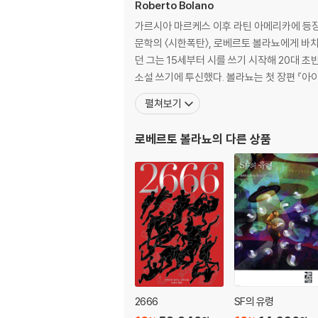
Roberto Bolano
가르시아 마르케스 이후 라틴 아메리카에 등장
문학의 〈시한폭탄〉, 로베르토 볼라뇨에게 바
던 그는 15세부터 시를 쓰기 시작해 20대 
소설 쓰기에 투신했다. 볼라뇨는 첫 장편 『아이
펼쳐보기
로베르토 볼라뇨
의 다른 상품
2666
SF의 유령