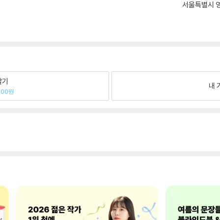
서울특별시 영
팔기
내 
400원