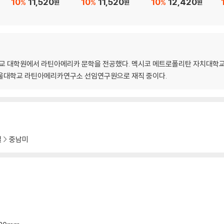
10
11,520
10
11,520
10
12,420
%
%
%
원
원
원
 대학원에서 라틴아메리카 문학을 전공했다. 멕시코 메트로폴리탄 자치대학교
서울대학교 라틴아메리카연구소 선임연구원으로 재직 중이다.
설
중남미