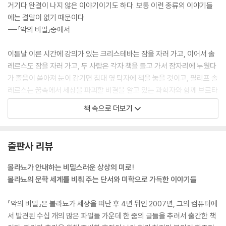
거기다 완결이 나지 않은 이야기이기도 하다. 보통 이런 종류의 이야기들
에는 결말이 없기 때문이다.
---「악의 비밀」중에서
이튿날 이른 시간에 강의가 있는 크리스테바는 잠을 자러 가고, 이어서 솔
레르스도 잠을 자러 가고, 두 사람은 각자 책을 들고 가서 잠자리에 누웠다
가 졸음이 쏟아져 눈이 감기면 침대 옆 탁자에 책을 놓을 것이고, 필리프 솔
레르스는 꿈속에서 세상을 파괴할 비결을 알고 있는 과학자와 함께 브르타
뉴 지방의 해변을 산책할 것이고, 그들은 바위와 검은 절벽이 늘어선 인적
책 속으로 더보기
없는 긴 해변을 따라 동에서 서로 걸어갈 것이고, 불현듯 솔레르스는 그 과
학자(말하고 설명하는 사람)가 바로 자신이며 자기 옆에서 걷고 있는 사람
이 살인자라는 사실을 알게 될 것이고, 축축한 모래(죽처럼 걸쭉한)와 잽
출판사 리뷰
싸게 숨을 곳을 찾는 게와 두 사람이 해변 위에 남긴 발자국(족적으로 살인
자를 확인하는 꽤 논리적인 방법이다)을 보는 순간 이를 깨달을 것이고, 줄
볼라뇨가 안내하는 비밀스러운 상상의 미로!
리아 크리스테바는 몇 년 전에 세미나 참가차 방문한 독일의 작은 마을이
볼라뇨의 문학 세계를 비춰 주는 단서와 미학으로 가득한 이야기들
등장하는 꿈속에서 그 마을의 깨끗하고 인적 없는 거리를 볼 것이고, 작지
만 초목이 우거진 광장에 앉을 것이고, 눈을 감은 채 한 마리 새가 지저귀는
『악의 비밀』은 볼라뇨가 세상을 떠난 후 4년 뒤인 2007년, 그의 컴퓨터에
소리를 들으면서 이 새가 새장 안에 있는 새일지 아니면 야생에 사는 새인
서 발견된 수십 개의 많은 파일들 가운데 한 줌의 글들을 추려서 출간한 책
지 궁금해할 것이고, 차갑지도 뜨겁지도 않으며 라벤더와 오렌지 꽃 향이