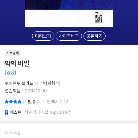
미리보기
사이즈비교
공유하기
소득공제
악의 비밀
양장
로베르토 볼라뇨
저
박세형
역
열린책들
2018.10.30.
8.0
판매지수
12
1
베스트
세계각국소설 top100 9주
12,800
원