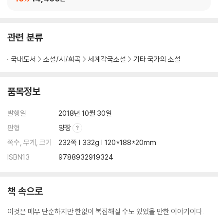
관련 분류
국내도서
소설/시/희곡
세계각국소설
기타 국가의 소설
품목정보
발행일
2018년 10월 30일
판형
양장
쪽수, 무게, 크기
232쪽 | 332g | 120*188*20mm
ISBN13
9788932919324
책 속으로
이것은 매우 단순하지만 한없이 복잡해질 수도 있었을 만한 이야기이다.