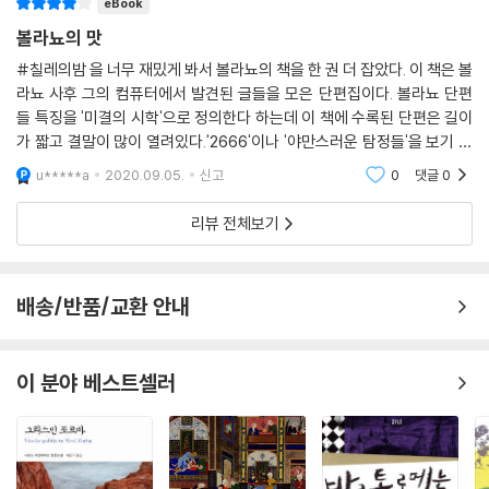
eBook
- 가즈오 이시구로
위장한 것에 지나지 않는 존경에의 욕구에서 생겨납니다. 상황을 잘 모르
주는 소설이다. 볼라뇨는 마치 범죄 현장을 재구성하는 경찰이나 탐정처럼
볼라뇨의 맛
는 사람의 눈에는 우리가 시도 때도 없이 존경이라는 단어를 입에 올리는
사진 속의 디테일들을 집요하게 관찰하며, 그러한 관찰과 기존에 알려진
뉴욕 갱스터 영화의 단역 배우들처럼 보일 겁니다. 솔직히 언뜻 보기에 우
볼라뇨의 초현실적인 소설을 묘사하기란 불가능하다. 이는 광적인 영광 가
#칠레의밤 을 너무 재밌게 봐서 볼라뇨의 책을 한 권 더 잡았다. 이 책은 볼
정보를 바탕으로 가정을 통해 점차적으로 이야기를 확장해 나간다. 동료들
리는 하염없이 고도를 기다리는 30대와 40대, 그리고 간간이 50대가 끼
운데 체험되어야 한다.
라뇨 사후 그의 컴퓨터에서 발견된 글들을 모은 단편집이다. 볼라뇨 단편
이며 연인들이기도 한 이들의 내밀하고 복잡한 관계 사이에 프랑스에 온
어 있는 한심한 작가들의 모임입니다. 여기에서의 고도란 노벨 문학상, 후
들 특징을 '미결의 시학'으로 정의한다 하는데 이 책에 수록된 단편은 길이
- 스티븐 킹
중앙아메리카 출신 청년 Z가 끼어들며 이야기는 더욱 입체적인 국면으로
가 짧고 결말이 많이 열려있다.'2666'이나 '야만스러운 탐정들'을 보기 전
안 룰포 문학상, 세르반테스 문학상, 아스투리아스 왕자 문학상, 그리고 로
흥미롭게 얽혀 든다.
에 좀 더 볼라뇨를 알고 싶어 골랐는데 미결 작품들이라 살짝 김이 빠졌다.
물로 가예고스 문학상을 뜻합니다.
u*****a
2020.09.05.
신고
0
댓글
0
볼라뇨의 작품들은 「삶의 급류」이다.
그러나 '266
---「세비야가 나를 죽인다」중에서
「산중 장로」와 「울리세스의 죽음」은 볼라뇨의 대표작 『야만스러운 탐정들』
- 후안 비요로
리뷰 전체보기
의 주요 등장인물인 아르투로 벨라노와 울리세스 리마가 등장하는 단편들
이다. 벨라노와 리마는 잘 알려져 있듯이 각각 볼라뇨 자신과 젊은 시절 그
와 함께 시 문학 운동을 이끌었던 그의 절친한 친구 마리오 산티아고의 분
배송/반품/교환 안내
신이라고 할 수 있는 인물들로서, 산티아고는 볼라뇨가 『야만스러운 탐정
들』을 탈고한 지 하루 만에 차 사고로 세상을 떠났기에 결국 그 작품을 보
지 못했다. 「산중 장로」는 두 사람이 처음 만나 함께 시를 쓰던 시절부터 시
이 분야 베스트셀러
작된 오랜 세월의 우정을 담담한 어조로 담아낸 글이다. 「울리세스의 죽음」
은 볼라뇨가 자신보다 일찍 세상을 떠난 산티아고에게 바치는 오마주 같은
단편으로, 울리세스 리마의 죽음 이후 오랜만에 멕시코로 돌아온 벨라노가
리마의 집으로 찾아가 그곳에서 의외의 인물들과 조우하게 되는 이야기를