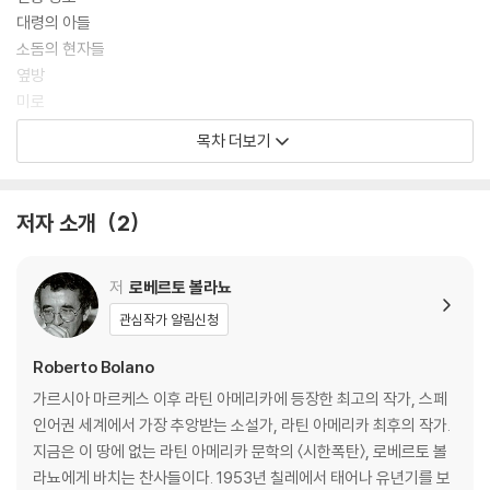
대령의 아들
소돔의 현자들
옆방
미로
파국을 향한 표류
목차 더보기
사건들
나는 까막눈이다
해변
저자 소개
2
근육
투어
다니엘라
저
로베르토 볼라뇨
선탠
관심작가 알림신청
울리세스의 죽음
말썽꾼
Roberto Bolano
세비야가 날 죽인다
가르시아 마르케스 이후 라틴 아메리카에 등장한 최고의 작가, 스페
혼돈 주간
인어권 세계에서 가장 추앙받는 소설가, 라틴 아메리카 최후의 작가.
지금은 이 땅에 없는 라틴 아메리카 문학의 〈시한폭탄〉, 로베르토 볼
옮긴이의 말
라뇨에게 바치는 찬사들이다. 1953년 칠레에서 태어나 유년기를 보