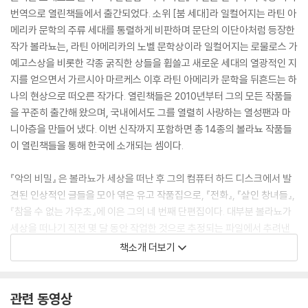
번역으로 열린책들에서 출간되었다. 소위 [붐 세대]라 일컬어지는 라틴 아
메리카 문학의 주류 세대를 통렬하게 비판하며 문단의 이단아처럼 등장한
작가 볼라뇨는, 라틴 아메리카의 노벨 문학상이라 일컬어지는 로물로스 가
예고스상을 비롯한 각종 굵직한 상들을 휩쓸고 새로운 세대의 열광적인 지
지를 얻으면서 가르시아 마르케스 이후 라틴 아메리카 문학을 뒤흔드는 하
나의 현상으로 떠오른 작가다. 열린책들은 2010년부터 그의 모든 작품들
을 꾸준히 출간해 왔으며, 국내에서도 그를 열렬히 사랑하는 열성팬과 마
니아층을 만들어 냈다. 이번 신작까지 포함하면 총 14종의 볼라뇨 작품들
이 열린책들을 통해 한국에 소개되는 셈이다.
『악의 비밀』 은 볼라뇨가 세상을 떠난 후 그의 컴퓨터 하드 디스크에서 발
견된 인상적인 글들을 모아 엮은 유고 작품집으로, 『전화』, 『살인 창녀들』,
『참을 수 없는 가우초』에 이은 그의 네 번째 단편집이다. 대부분 볼라뇨가
세상을 떠나기 직전 몇 달 동안 작업한 것으로 추정되는 파일에서 추려낸
글들로서, 임박한 자신의 죽음을 예감하고 죽음과 경주하듯 마지막 순간까
책소개 더보기
지 치열하게 창작열을 불태웠던 그의 열정과 숨결을 고스란히 전해 준다.
어느 평범한 기자의 일상에 끼어든, 새벽 4시에 걸려 온 수상한 전화. 프랑
관련 동영상