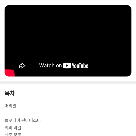
스 문인들을 찍은 사진 한 장에서 출발한 어지럽고 은밀한 상상의 모험. B
급 좀비 영화의 줄거리를 따라가며 쓰는 누군가의 불온한 전기. 세상을 떠
난 그리운 친구의 집에서 맞닥뜨린 엉뚱한 사람들과의 기이한 조우. 그 밖
에, 이방인처럼 떠돌며 세상을 응시하는 볼라뇨의 분신들과 상상의 편린들
이 담긴 총 19편의 작품들을 수록했다. 대부분 단편소설들이지만, 특유의
예리한 통찰과 기지가 엿보이는 에세이와 강연록 들도 수록되어 있다. 옮
긴이 박세형 씨는 각 작품마다 다양한 목소리의 화자가 등장하는 이 책의
특성을 세심하게 고려하여, 저마다 다른 어조의 자연스러운 한국어로 원문
을 생생하게 옮겼다.
목차
머리말
콜로니아 린다비스타
악의 비밀
산중 장로