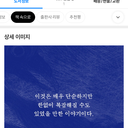
도서정보
배송/반품/교환
1
정보
책 속으로
출판사 리뷰
추천평
상세 이미지