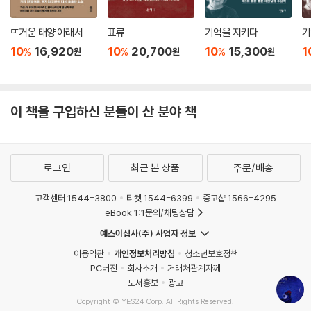
텍스트로만 남아 독자들을 만날 수 있게 되었다.
뜨거운 태양 아래서
표류
기억을 지키다
기
그 밖에, 볼라뇨가 가족과 함께 멕시코로 이주해서 새로운 환경에 적응하
10
16,920
10
20,700
10
15,300
1
%
%
%
원
원
원
던 때의 모습을 엿볼 수 있는 단편 「콜로니아 린다비스타」, 1998년과 199
9년 두 번에 걸쳐 고국 칠레를 방문했던 이야기를 다루고 있는 자전적인
단편 「나는 까막눈이다」, 장편소설 『짧은 룸펜 소설』의 초고로 추정되는 남
매 이야기를 다룬 단편 「근육」 등을 비롯한 총 19편의 작품들이 수록되어
이 책을 구입하신 분들이 산 분야 책
있다. 앞서 말했듯, 이중에는 완결된 작품들뿐 아니라 아직 미완성이나 초
고 단계로 보이는 작품들도 적지 않지만, 볼라뇨의 글들은 미완인 듯 보이
는 결말들에서마저 독특한 긴장과 시적인 여운을 발생시키며 독자들을 비
로그인
최근 본 상품
주문/배송
밀스러운 매혹으로 초대한다. 이그나시오 에체바리아는 이 책의 서문에서
이러한 볼라뇨 작품들의 흡입력을 지적하며, 마치 카프카의 일기나 유고를
고객센터 1544-3800
티켓 1544-6399
중고샵 1566-4295
읽을 때와 비슷한 경험을 독자들에게 선사한다고 언급하고 있다.
eBook 1:1문의/채팅상담
예스이십사(주) 사업자 정보
이용약관
개인정보처리방침
청소년보호정책
PC버전
회사소개
거래처관계자께
도서홍보
광고
Copyright © YES24 Corp. All Rights Reserved.