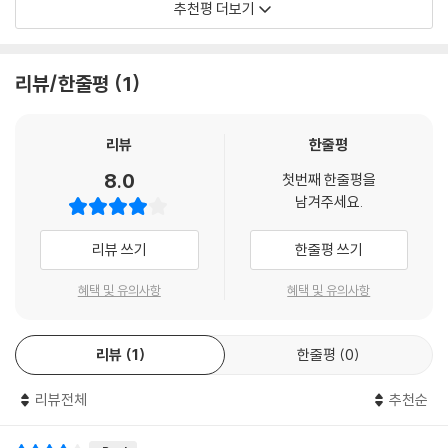
면 언제든지 환영입니다. 두말할 필요도 없겠지만 유아론자들과 막가파식
놀라운 소설을 읽어야 한다.
추천평 더보기
고 지적하며, 이를 〈미결의 시학〉이라고 규정하고 있다. 가령 [공포의 급습
문학의 불량아들 사이에서 고르라면 저는 단연 후자 쪽을 택할 것입니다.
이 이야기의 중단을 야기하는 것처럼 느껴]지거나, 혹은 그 반대로 [이야
- 프랜시스코 골드먼
하지만 그건 차악의 선택일 뿐이죠.
기의 중단이 공포의 임박을 암시하는 것]처럼 묘한 여운을 남기는 것이다.
---「파국을 향한 표류」중에서
리뷰/한줄평
1
볼라뇨의 소설에 나타나곤 하는 이러한 성격은 출간되지 않은 그의 작품들
볼라뇨는 영어권 세계에 시한폭탄처럼 등장했다. 도저히 피할 수 없는 동
가운데 어떤 것을 완결된 것으로 보고 어떤 것을 단순한 초고로 봐야 할지
시에, 우리가 이 작가를 읽을 시기가 올 수밖에 없었음을 확실하게 보여 주
울리세스 리마의 친구인데요, 하고 말하면서 벨라노는 자신이 점점 우스꽝
판단하는 데 종종 걸림돌로 작용하기도 한다. 이 책에서는 이를 독자의 판
는 것 같다. 그의 작품들은 글쓰기의 미래를 새롭게 만들어 가고 있다.
리뷰
한줄평
스러워지는 것을 느낀다. 삑 하는 전자음과 함께 문이 열리자 벨라노는 계
단에 맡기고 있다.
- 조너선 레덤
단을 따라 3층까지 올라간다. 층계참에 이를 즈음 힘을 쏟은 탓인지 땀이
8.0
첫번째 한줄평을
흐르기 시작한다. 세 개의 문이 있는 어두침침하고 기다란 복도가 눈에 들
남겨주세요.
완결된 단편 「대령의 아들」은 화자가 자신이 본 어느 B급 좀비 영화의 줄거
어온다. 울리세스가 세상을 떠나기 전에 여기에 살았구나, 하고 그는 생각
우리는 오랫동안 우리 곁에 완벽한 칠레인이 있다는 사실을 모르고 살아왔
리를 이야기하는 형식으로 구성된 독특한 작품이다. 우연히 텔레비전에서
한다. 그러나 초인종을 누르는 순간 친구가 곧 저편에서 다가오는 발소리
다. 바로크적인 동시에 간결하고, 현학자인 척하지 않고도 박식하며, 비극
리뷰 쓰기
한줄평 쓰기
본 그 영화가 마치 자기 삶의 요약본인 것처럼 느껴졌다고 밝힌 화자는, 그
가 들리고 문틈으로 그의 환한 얼굴을 볼 수 있으리라는 얼토당토않은 희
적 형이상학자이자 진지한 농담꾼이며, 시에 미쳤지만 흠잡을 데 없이 효
영화가 누가 봐도 허접하게 느껴질 만한 조잡한 영화였다고 평하면서도 그
망에 사로잡힌다. 아무런 응답이 없다.
혜택 및 유의사항
혜택 및 유의사항
율적인 소설적 재능을 타고난 작가. (……) 우디 앨런과 로트레아몽, 타란
영화의 장면마다 가득 서려 있는 [혁명의 기운]에 대해서 언급한다. 영화
---「울리세스 리마의 죽음」중에서
티노와 보르헤스를 섞어 놓은 듯한 비범한 작가.
의 줄거리를 따라가며 그것을 재구성하는 방식에서 묻어나는 볼라뇨의 독
특한 시각을 엿볼 수 있는 작품이다.
- 파브리스 가브리엘
리뷰
1
한줄평
0
새로운 라틴 아메리카 문학은 어디에서 생겨나느냐고요? 답변은 매우 간
단합니다. 그것은 두려움에서 생겨납니다. 사무실에서 일하거나 파세오 아
흥미로운 아이디어가 돋보이는 단편 「미로」는 줄리아 크리스테바, 필리프
리뷰전체
추천순
라틴 아메리카, 미국, 그리고 유럽 문학계의 전통을 잇는 작가 볼라뇨의 출
우마다에서 싸구려 잡동사니를 팔아야 한다는 끔찍한(그리고 어떻게 보자
솔레르스, 자크 앙리크, 피에르 기요타 등 프랑스의 유명한 문인들을 찍은
현은 현대 문학의 역사 가운데 지극히 의미심장한 순간이다.
면 충분히 이해가 가능한) 두려움에서 생겨나는 거지요. 그것은 두려움을
실제 사진 한 장을 바탕으로 전개한 어지럽고 은밀한 상상의 모험을 보여