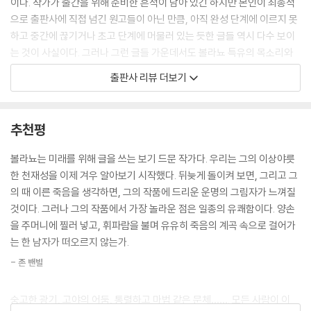
이다. 작가가 출간을 위해 준비한 흔적이 남아 있긴 하지만 본인이 최종적
나는 완벽한 미풍이 목과 얼굴에 스치는 것을 느낄 것이고, 그 순간 세미나
으로 출판사에 직접 넘긴 원고들이 아닌 만큼, 아직 완성 단계에 이르지 못
가 있다는 사실을 떠올리고 시계를 확인하지만 시계는 멈추어 있을 것이
하고 중간에 끊기거나 초고 단계에 머물러 있는 듯한 글들 역시 다수 보이
다.
는 것이 사실이다. 그러나 그런 글들 가운데서도 볼라뇨 특유의 목소리와
---「미로」중에서
개성은 생생하게 전해진다. 아르헨티나 시인이자 볼라뇨의 막역한 친구인
출판사 리뷰 더보기
로드리고 프레산은 『악의 비밀』을 두고 [베스트 앨범은 아니라 해도, 아티
극단적인 주관성을 추구하는 자아의 문학은 물론 당연히 있어야 합니다.
스트의 내면적 음악성을 더 잘 담고 있고, 예술가가 음악적으로 엄청난 성
그렇지만 유아론적인 글쟁이들만 있다면 문학은 전부 소자아의 병역 의무
공을 거두는 데 있어서 밑바탕이 되는 희귀한 데모 버전]이라고 비유하여
추천평
나 하수구로 직행할 자서전과 회고록, 일기의 홍수로 변할 테고 어김없이
평하기도 했다. 그만큼 이 책에는 독자들이 볼라뇨의 문학 세계를 더욱 잘
종언을 맞이하게 될 겁니다. 어떤 교수의 오락가락하는 감정 상태를 궁금
이해할 수 있도록 길잡이 역할을 해주는 단서들과 특유의 미학이 빛을 발
볼라뇨는 미래를 위해 글을 쓰는 보기 드문 작가다. 우리는 그의 이상야릇
해할 사람이 누가 있겠습니까? 입에 침도 안 바른 새빨간 거짓말이 아니라
하는 글들이 곳곳에 들어 있다.
한 천재성을 이제 겨우 알아보기 시작했다. 뒤늦게 돌이켜 보면, 그리고 그
면, 아무리 그이가 세련되었다고 해도 따분한 마드리드 교수의 일상이 그
의 때 이른 죽음을 생각하면, 그의 작품에 드리운 운명의 그림자가 느껴질
유명한 괴짜 카를로스 아르헨티노 다네리의 악몽과 꿈과 야망보다 더 흥미
표제작 「악의 비밀」은 언뜻 보아 미완성 상태로 보이는 단편이다. 새벽 4시
것이다. 그러나 그의 작품에서 가장 놀라운 점은 일종의 유쾌함이다. 양손
롭다고 말할 수 있는 사람이 누가 있겠습니까? 조금이라도 제정신이 박힌
에 어느 평범한 기자에게 걸려 온 수상한 목소리의 전화로부터 시작되는
을 주머니에 찔러 넣고, 휘파람을 불며 유유히 죽음의 계곡 속으로 걸어가
사람이라면 그럴 리가 없습니다. 하지만 오해는 금물입니다. 저는 무턱대
이 소설은, 본격적인 이야기가 막 전개될 것 같은 시점에서 예상치 못한 순
는 한 남자가 떠오르지 않는가.
고 자서전에 반대하는 입장이 아닙니다. 발기 상태로 자지가 30센티미터
간에 끝이 나버린다. 이 작품뿐만 아니라 이 책에 실린 많은 작품들이 이처
되는 남자가 쓴 자서전이라면 언제든지 환영입니다. 젊었을 때 창녀였다가
- 존 밴빌
럼 미완 상태로 보이는 결말을 맺고 있다. 그러나 이 책에 실린 작품들을 선
말년에 그럭저럭 돈방석에 앉은 여자가 쓴 책이라면 언제든지 환영이죠.
정하고 구성한 스페인어판 편집자 이그나시오 에체바리아는 이러한 특징
대충 휘갈겨 쓴 졸작을 만들어 낸 그 작자가 파란만장한 삶을 산 사람이라
숭고한 광기, 고야의 어둠, 통렬하고 마법 같은 문체……. 모든 사람이 이
을 볼라뇨 작품들에서 자주 보이는 전반적인 특성 중 하나로 꼽을 수 있다