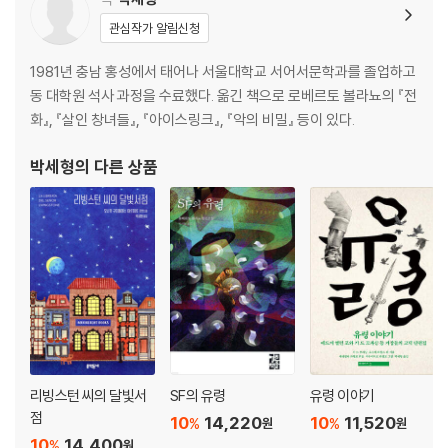
관심작가 알림신청
1981년 충남 홍성에서 태어나 서울대학교 서어서문학과를 졸업하고
동 대학원 석사 과정을 수료했다. 옮긴 책으로 로베르토 볼라뇨의 『전
화』, 『살인 창녀들』, 『아이스링크』, 『악의 비밀』 등이 있다.
박세형
의 다른 상품
리빙스턴 씨의 달빛서
SF의 유령
유령 이야기
점
10
14,220
10
11,520
%
%
원
원
10
14,400
%
원