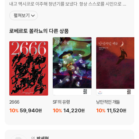
로베르토 볼라뇨 연보
내고 멕시코로 이주해 청년기를 보냈다. 항상 스스로를 시인으로 여
겼던 그는 15세부터 시를 쓰기 시작해 20대 초반에는 〈인프라레알리
펼쳐보기
스모〉라는 반항적 시 문학 운동을 이끌기도 했다. 이어 20대 중반 유
럽으로 이주, 30대 이후 본격적으로 소설 쓰기에 투신했다. 볼라뇨는
로베르토 볼라뇨
의 다른 상품
첫 장편 『아이스링크』(1993)를 필두로 거의
2666
SF의 유령
낭만적인 개들
10
59,940
10
14,220
10
11,520
%
%
%
원
원
원
역
박세형