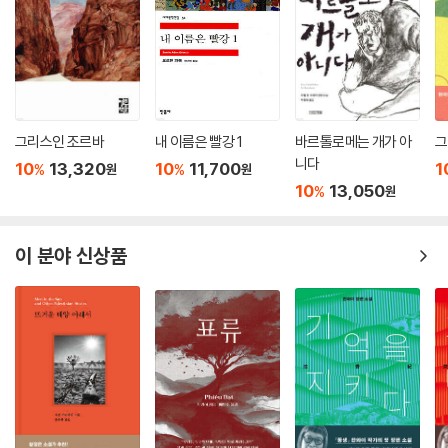
담고 있다.
수록된 대부분의 작품들이 단편소설들이지만, 볼라뇨 특유의 예리한 통찰
과 기지가 엿보이는 에세이와 강연문 들도 실려 있다. 에세이 「소돔의 현자
들」은 영국 작가 비디아다르 나이폴이 쓴 아르헨티나의 정치 상황에 대한
르포 『에바 페론의 귀환』에 대한 볼라뇨식 독서라고 할 수 있다. 나이폴은
그리스인 조르바
내 이름은 빨강 1
바르톨로메는 개가 아
그
이 르포에서 아르헨티나의 전 대통령 페론과 그의 부인 에비타에 관한 자
니다
10
13,320
10
11,700
1
%
%
원
원
극적인 묘사를 섞어 가며 아르헨티나와 아르헨티나인들을 향해 쉴 새 없이
10
13,050
%
원
독설을 쏟아 낸 바 있다. 볼라뇨는 르포를 쓰기 위해 부에노스아이레스를
방문한 나이폴의 일상을 상상하여 그리면서, 아르헨티나 사람들에 대한 그
의 편견의 기원을 날카롭게 추적해 간다.
이 분야 신상품
「파국을 향한 표류」는 2002년에 바르셀로나 현대 문화 센터에서 발표한
볼라뇨의 강연문으로, 날카로운 유머가 섞인 조롱으로 동시대 라틴 아메리
카 문학, 특히 보르헤스 사후의 아르헨티나 문학에 통렬한 비판을 가한다.
「세비야가 나를 죽인다」는 볼라뇨가 죽기 직전 마지막으로 공식 석상에 모
습을 드러낸 행사인 2003년 스페인 세비야에서 열린 [라틴 아메리카 작
가 대회] 기조 강연에서 발표하려고 계획했던 글이다. 하지만 행사 당일까
지 글을 완성하지 못하는 바람에 결국 다른 글을 대신 읽었고, 미완 상태의