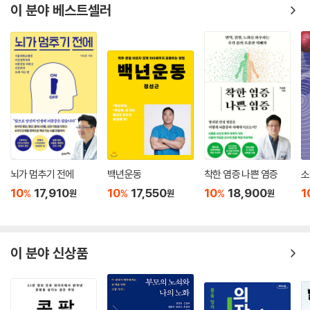
이 분야 베스트셀러
치매를 예방하고 건강하게 두뇌를 발전시키기 위해서는 꾸준한 훈련을 통
해 두뇌세포를 활성화하고, 바른 휴식법으로 두뇌능력을 강화하는 것이 중
요하다. 그리고 이러한 훈련에 앞서 무엇보다 중요한 것은 하루하루 건강
하게 변화하는 두뇌를 생각하며 즐거운 마음으로 훈련과 휴식을 지속하는
것이다. 이러한 즐거운 마음은, 언제 나에게 올지 모를 치매에 대비하기 위
해 노력한다는 마음가짐보다 훨씬 강력한 치유 효과를 발휘한다. 이 책은
치매 예방의 핵심이 되는 두 가지, 두뇌 훈련(게임)과 두뇌 휴식(명상)을
중점으로 프로그램을 구성하여 두뇌개발 효과가 극대화될 수 있도록 하였
다.
뇌가 멈추기 전에
백년운동
착한 염증 나쁜 염증
소
첫 번째, 재밌는 두뇌 게임으로 이루어진 두뇌 훈련은, 반복과 집중을 통해
10
17,910
10
17,550
10
18,900
1
%
%
%
원
원
원
뇌에 건강한 자극을 줌으로써 신경세포의 기능을 향상하고, 세포 간 연결
망인 시냅스를 활성화한다. 기억력, 집중력, 관찰력, 판단력, 언어 능력 등
의 인지능력이 재밌는 게임을 하는 동안 체계적으로 발달할 수 있도록 6종
류의 두뇌 훈련으로 구성하였다. 게임마다 추가 활동이 포함되어, 하나의
이 분야 신상품
게임을 통해 다방면의 인지능력을 고루 발달시킬 수 있고, 심화된 문제를
통해 다양한 난이도의 훈련을 할 수 있다. 또한, 아름다운 색상의 예쁜 그림
들로 이루어진 게임을 꾸준히 하다 보면 마음이 밝아지고, 힐링 되어 두뇌