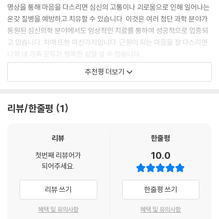
인지능력을 고루 발달시킬 수 있도록 하였습니다.
명상을 통해 마음을 다스리면 심신의 고통이나 괴로움으로 인해 일어나는
·심화된 문제를 통해 다양한 난이도의 훈련을 할 수 있습니다.
온갖 질병을 예방하고 치유할 수 있습니다. 이것은 여러 첨단 과학 분야가
·문제마다 문제를 푸는 데 걸린 시간을 기록할 수 있어, 집중력과 성취감을
동원된 심신의학 분야에서도 임상적인 치료를 통하여 성공적으로 입증되
높이고 자신의 실력을 체계적으로 발전시킬 수 있습니다.
고 있습니다. 치매 또한 마찬가지입니다. 근원이 되는 마음을 잘 다스리면
나와 내 가족 모두가 행복한 삶을 살 수 있습니다.
효과 두 배 힐링명상으로 두뇌휴식
이 책은 재밌는 두뇌 게임을 통해 집중력을 기르고, 잡념을 쉬게 하며, 게임
추천평 더보기
후에 명상을 함으로써 심신의 휴식과 치유 효과를 극대화합니다. 이는 치
·두뇌훈련(게임)을 한 후에 두뇌휴식(명상)을 함으로써, 두뇌 기능의 회복
매나 두뇌 질환에 국한된 것이 아닌 우울증, 불면증 등으로 고통받는 현대
과 인지능력 향상 효과가 더욱 극대화될 수 있도록 구성하였습니다.
인들에게도 심리적 치유에 큰 도움이 될 것입니다.
리뷰/한줄평
1
·명상은 인지기능과 감정조절 기능, 면역기능 등을 증강시켜 치매 및 두뇌
이 책이 많은 이들에게 심신의 고통과 부자유에서 벗어나 행복을 영위하는
질환 예방과 치유에 많은 도움이 됩니다.
삶의 첫걸음이 되길 바랍니다.
·올바른 두뇌휴식을 위해 명상 가이드를 제작하여 처음 명상을 접하는 이
리뷰
한줄평
- 농선 대원 선사(弄禪 大圓 禪師)
도 쉽게 따라할 수 있도록 하였습니다.
10.0
·각 권마다 다양한 명상법을 소개하여 체험 후 자신에게 맞는 명상법을 선
첫번째 리뷰어가
유튜브 ‘탑클래스 두뇌발전소’의 구독자로서, 평소에 즐겨 하던 두뇌게임
되어주세요.
택해 지속할 수 있도록 하였습니다.
이 책으로 출간된다는 소식은 반갑고, 감사하다.
초고령 사회로 접어들면서, 급속도로 늘어가는 치매는 모두가 대비해야 하
리뷰 쓰기
한줄평 쓰기
알수록 재밌는 건강지혜
는 질병이 되었다. 효과적인 진단이나 치료제가 개발되지 않은 치매의 경
혜택 및 유의사항
혜택 및 유의사항
우, 예방의 중요성은 특히 강조된다. 이러한 점에서 이 책은 치매 예방에 꼭
·치매는 알수록 예방하기 쉬워집니다. 다양한 치매 상식과 과학적으로 입