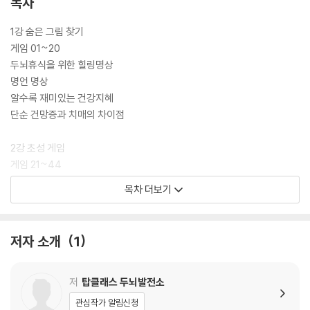
목차
1강 숨은 그림 찾기
게임 01~20
두뇌휴식을 위한 힐링명상
명언 명상
알수록 재미있는 건강지혜
단순 건망증과 치매의 차이점
2강 초성 게임
게임 21~44
알수록 재미있는 건강지혜
목차 더보기
‘뇌가소성’ 치매 극복의 희망
3강 다른 그림 찾기
저자 소개
1
게임 45~74
두뇌휴식을 위한 힐링명상
단전 명상
저
탑클래스 두뇌발전소
알수록 재미있는 건강지혜
관심작가 알림신청