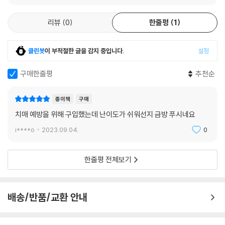
필요한 세 마리 토끼를 한 번에 잡았다고 할 수 있다.
증된 신기한 두뇌 이야기들로 건강에 대한 지혜를 얻을 수 있습니다.
재밌는 두뇌게임으로 다양한 영역의 두뇌를 균형 있게 발전시키는 데 도움
리뷰
0
한줄평
1
을 주고, 게임 후 간단한 명상으로 두뇌를 휴식하며, 치매에 관한 정보를 통
한눈에 쏙 들어오는 정답
해 이해를 높인다는 점은 이 책이 치매 예방에 훌륭한 지침서가 됨을 말해
클린봇
이 부적절한 글을 감지 중입니다.
설정
준다. 특히 고혈압, 당뇨, 고지혈증, 비만 등과 같은 잘못된 생활 습관으로
·문제마다 우측 상단에 정답 페이지가 기재되어 있으며, 해당 페이지에서
인한 병이 원인이 되어 젊은 치매 환자 수가 늘고 있는 요즘, 노인들만을 위
정답을 바로 확인할 수 있습니다.
구매한줄평
추천순
한 책이 아닌 다양한 연령대가 함께 치매를 예방할 수 있도록 했다는 점은
·정답을 명확하고 통일성 있게 표시하여, 자신의 답과 비교 점검이 용이합
이 책의 큰 장점이라 할 수 있다.
니다.
종이책
구매
앞으로도 더 다양한 두뇌게임과 두뇌 휴식으로 많은 이들에게 치매 예방과
·추가활동 정답은 본활동 정답 상단에 표시하였습니다.
극복의 희망이 되길 바란다
치매 예방을 위해 구입했는데 난이도가 쉬워선지 금방 푸시네요
영상으로 즐기는 유튜브 채널 〈탑클래스 두뇌발전소〉
- 구철회 (캘리포니아 주립대학 의대 교수)
i****o
2023.09.04.
0
게임과 명상이 시작되는 첫 페이지의 QR코드와 검색어를 통해 〈탑클래스
한줄평 전체보기
두뇌발전소〉 유튜브
채널에서 동영상으로도 다양한 두뇌훈련과 두뇌휴식을 할 수 있습니다.
배송/반품/교환 안내
게임 훈련으로 두뇌세포 활성화!
명상 휴식법으로 두뇌능력 강화!