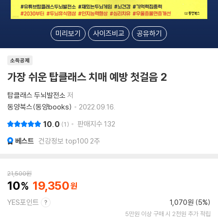
미리보기
사이즈비교
공유하기
소득공제
가장 쉬운 탑클래스 치매 예방 첫걸음 2
탑클래스 두뇌발전소
저
동양북스(동양books)
2022.09.16.
10.0
판매지수
132
1
베스트
건강정보 top100 2주
21,500
원
10
19,350
YES포인트
1,070원 (5%)
5만원 이상 구매 시 2천원 추가 적립