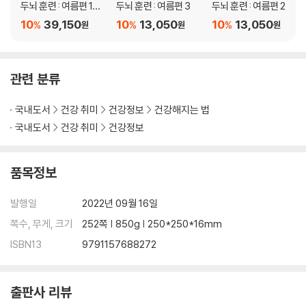
두뇌 훈련 : 여름편 1~3
두뇌 훈련 : 여름편 3
두뇌 훈련 : 여름편 2
권 세트
10
39,150
10
13,050
10
13,050
%
%
%
원
원
원
관련 분류
국내도서
건강 취미
건강정보
건강해지는 법
국내도서
건강 취미
건강정보
품목정보
발행일
2022년 09월 16일
쪽수, 무게, 크기
252쪽 | 850g | 250*250*16mm
ISBN13
9791157688272
출판사 리뷰