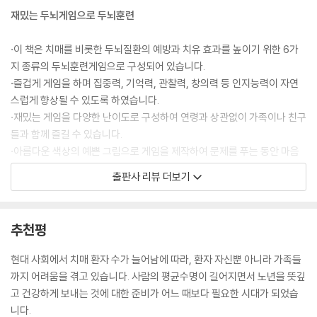
재밌는 두뇌게임으로 두뇌훈련
·이 책은 치매를 비롯한 두뇌질환의 예방과 치유 효과를 높이기 위한 6가
지 종류의 두뇌훈련게임으로 구성되어 있습니다.
·즐겁게 게임을 하며 집중력, 기억력, 관찰력, 창의력 등 인지능력이 자연
스럽게 향상될 수 있도록 하였습니다.
·재밌는 게임을 다양한 난이도로 구성하여 연령과 상관없이 가족이나 친구
들과 함께 즐길 수 있습니다.
·아름다운 색상의 예쁜 그림으로 게임을 제작하여 문제를 푸는 동안 마음
이 밝아지고 힐링 될 수 있도록 하였습니다.
출판사 리뷰 더보기
·게임을 통해 반복과 집중을 함으로써 인지능력과 뇌신경세포의 성능이 향
상되어 치매 및 두뇌질환 예방에 도움이 됩니다.
추천평
알차게 즐기는 게임 추가활동
현대 사회에서 치매 환자 수가 늘어남에 따라, 환자 자신뿐 아니라 가족들
·게임별로 추가활동이 있어 하나의 게임에서도 다채로운 활동을 하며 더욱
까지 어려움을 겪고 있습니다. 사람의 평균수명이 길어지면서 노년을 뜻깊
재밌고 알차게 즐길 수 있습니다.
고 건강하게 보내는 것에 대한 준비가 어느 때보다 필요한 시대가 되었습
·언어능력, 지각력, 수리능력 등 새로운 두뇌영역에 자극을 주어 다방면의
니다.