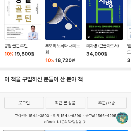
건강에 많은 도움이 될 것이다. 두 번째, 두뇌 훈련 후 두뇌 휴식의 방법으
로 명상을 하면 두뇌 훈련의 효과를 최대화할 수 있다. 처음 명상을 접하는
사람들도 천천히 순서대로 따라 하며 하루 5분이라도 꾸준히 실천하면, 두
뇌 휴식의 효과를 볼 수 있다. 책에 소개된 여러 명상법 중 자신에게 맞는
명상법을 선택하여 지속하다 보면, 행복 호르몬인 세로토닌의 분비가 활성
화되고, 스트레스 호르몬이 감소하여 면역력이 증진된다.
콩팥 골든 루틴
부모의 노쇠와 나의 노
의자병 (큰글자도서)
밸
두뇌 훈련을 통해 개선된 인지능력 또한 두뇌 휴식을 하는 동안 강화된다.
화
도
10
19,800
34,000
%
원
원
출렁이는 물결이 잦아들면 고요해진 물속이 깨끗이 보이듯, 바른 휴식을
10
18,720
3
%
원
통해 잡념이 쉬어지면 두뇌의 모든 능력은 저절로 향상된다. 이 책은 과도
한 스트레스 속에 마음이 쉬지 못하고, 뜻처럼 마음을 운용하지 못해 고통
이 책을 구입하신 분들이 산 분야 책
받는 현대인들에게 두뇌 건강을 지킬 수 있게 함으로써 행복한 삶의 초석
이 되어 줄 것이다.
로그인
최근 본 상품
주문/배송
고객센터 1544-3800
티켓 1544-6399
중고샵 1566-4295
eBook 1:1문의/채팅상담
예스이십사(주) 사업자 정보