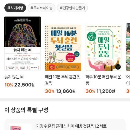
#치매예방
#두뇌트레이닝
#건강한뇌만들기
늙지 않는 뇌
매일 10분 두뇌 훈련 첫
하루 10분 매일 두뇌 운
어
걸음
동
어
10
22,500
%
원
30
13,860
30
11,200
3
%
%
원
원
이 상품의 특별 구성
가장 쉬운 탑클래스 치매 예방 첫걸음 1,2 세트