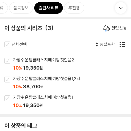
류
품목정보
출판사 리뷰
추천평
이 상품의 시리즈
3
알림신청
전체선택
품절포함
가장 쉬운 탑클래스 치매 예방 첫걸음 2
10
19,350
%
원
가장 쉬운 탑클래스 치매 예방 첫걸음 1,2 세트
10
38,700
%
원
가장 쉬운 탑클래스 치매 예방 첫걸음 1
10
19,350
%
원
이 상품의 태그