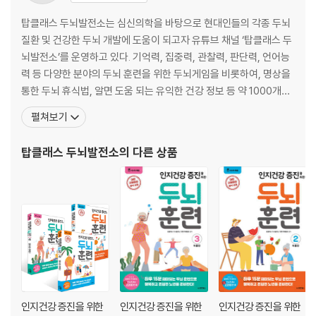
보는 것만으로 좋아진 치매
탑클래스 두뇌발전소는 심신의학을 바탕으로 현대인들의 각종 두뇌
4강 기억력 테스트
질환 및 건강한 두뇌 개발에 도움이 되고자 유튜브 채널 ‘탑클래스 두
게임 75~89
뇌발전소’를 운영하고 있다. 기억력, 집중력, 관찰력, 판단력, 언어능
력 등 다양한 분야의 두뇌 훈련을 위한 두뇌게임을 비롯하여, 명상을
5강 같은 그림 찾기
통한 두뇌 휴식법, 알면 도움 되는 유익한 건강 정보 등 약 1000개의
게임 90~123
영상을 업로드하며 활동 중이다. 고령화 시대에 세계적으로 사회적
펼쳐보기
알수록 재미있는 건강지혜
문제가 되고 있는 치매를 예방하기 위해, 두뇌 훈련 후 두뇌 휴식을 병
명상하면 달라지는 뇌의 변화 5가지
행하는 프로그램을 고안하여, 따라 하면 누구나 스스로 치매를 예방
탑클래스 두뇌발전소
의 다른 상품
할 수 있도록 하고 있다. 6만 명을 바라보는
6강 관찰력 테스트
게임 124~143
인지건강 증진을 위한
인지건강 증진을 위한
인지건강 증진을 위한