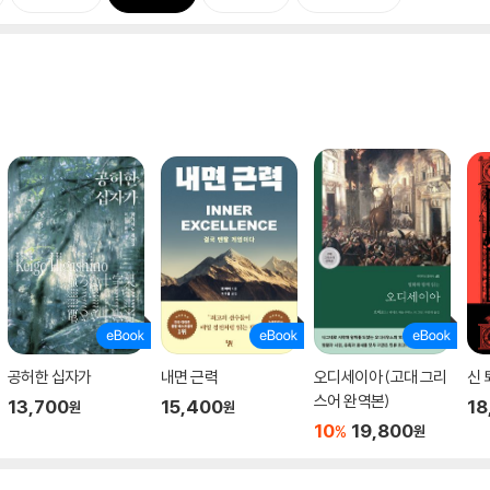
공허한 십자가
내면 근력
오디세이아 (고대 그리
신 
스어 완역본)
13,700
15,400
18
원
원
10
19,800
%
원