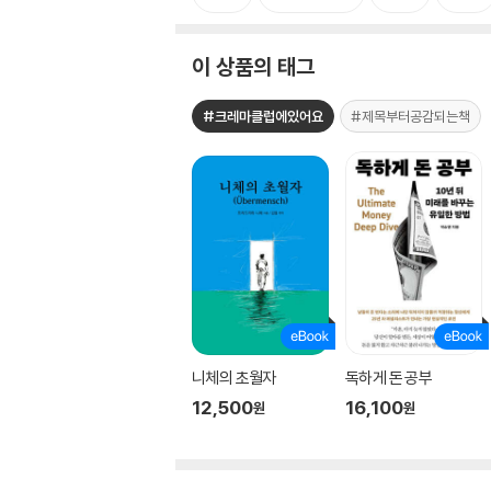
이 상품의 태그
#크레마클럽에있어요
#제목부터공감되는책
니체의 초월자
독하게 돈 공부
12,500
16,100
원
원