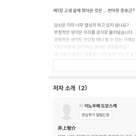
제1장 고생 끝에 찾아온 것은 … 번아웃 증후군?
­ 당신은 이미 너무 열심히 하고 있지 않나요?
­ 부정적인 생각은 우리를 궁지로 몰아넣습니다
­ 긍정적인 생각도 건강할 때나 할 수 있는 거예요
­ ‘○○ 덕분에 산다’라는 생각은 괜찮을까요?
­ 왜 이렇게 일하기 힘들죠? 사무실에 가득 찬 숨
­ 좋아하는 일로 돈을 버는데 왜 이리 고달프죠?
­ ‘자신의 축’을 세우는 방법
­ 위험 신호가 나타나면 퇴사를 한번 고민해 봅시
저자 소개
2
제2장 마음이 보내는 위험 신호, 어떻게 대처하
­ 상사가 너무 무서워서 회사를 못 가겠어요
저
이노우에 도모스케
­ ‘또 혼나면 어쩌지’ 나도 모르게 움츠러듭니다
관심작가 알림신청
­ 회의에 잡담에… 가능한 떨어져 가만히 있고 싶
­ 중요한 일에는 손도 못 댔는데 시간만 흘러갑니
井上智介
­ 일이 너무 많아서 눈물이 나올 지경이에요