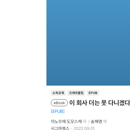
소득공제
크레마클럽
EPUB
이 회사 더는 못 다니겠
eBook
EPUB
이노우에 도모스케
저
송해영
역
시그마북스
2022.09.01.