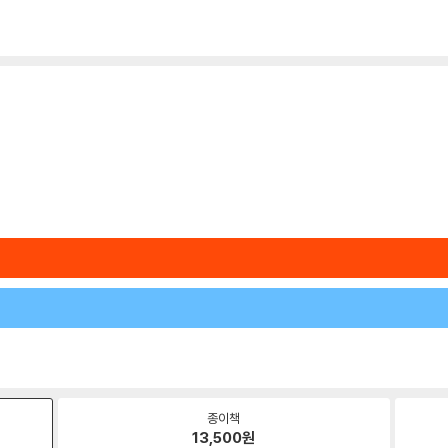
종이책
13,500
원