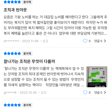
종이책
는 활동으로 여기도록 하는 잡 크래프팅 등의 방안을 소개한다(65쪽). 또
경영진에 대한 신뢰가 있으면 직원들은 건강관리 기술, 웨어러블 기기, 앱
조직과 번아웃
한 자격 과잉 인재가 넘치는 현실과 이를 통제하기 위한 실질적인 대처 방
이나 다른 가상 및 대면 서비스가 자신에게 도움을 주려는 목적임을 쉽게
안으로 구체적인 훈련 계획이 포함된 전략을 수립하고, 그들을 위한 계획
요즘은 기왕 노비를 하는 거 대감집 노비를 해야한다고 한다. 그들에게 주
이해한다. 리더들의 숨은 동기를 의심하지 않고 선의로 받아들이는 것이
어지는 복지가 입이 떡 벌어질만큼 좋아보이기 때문이다. 하지만 누가 봐
이 마련되어 있음을 수시로 전달하며, 목표를 현실화하라고 말한다.
다. 경영진이 직원들의 이익을 최우선에 둔다고 믿기 때문에 이러한 도구
도 부러워할만한 복지 혜택도 그럴 시간이 있어야 이용 가능한 법. 무작정
의 혜택을 온전히 누린다. 또한 도구를 더 잘 사용할 수 있도록 지원받는다
복지 혜택을 늘린다고 좋은 건 아니다. 업무에 대한 부담감에 기본적으로
번아웃 문제를 해결하고 싶다면 무엇보다 “번아웃은 사람 문제가 아니라
고 느낀다.
주어지는 정당한 휴가조차 눈치를 보는 직원들도 있다. 그들이 복지를 이
조직 문제”라는 진리를 되새기고 받아들여야 한다. 요가, 휴가, 웰니스 기
d*******l
2022.11.06.
신고
0
댓글
0
--- p.203
용할 수 있게 이
술, 명상 앱은 컨디션이 좋아지고 더 건강해졌다고 느끼게 도울 수 있다. 하
지만 이러한 도구가 ‘치료법’임을 암시하는 행동은 위험하다. 이것은 무슨
종이책
자잘하게 신경을 건드리는 요소들을 없애려면 시간을 두고 같은 질문을 던
의미일까? 우선 번아웃을 예방하고 관리할 책임을 더 이상 개인에게 맡겨
잘나가는 조직은 무엇이 다를까
져야 한다. 이것은 기업 문화의 흐름을 파악하는 데도 도움이 된다. 조직이
서는 안 된다는 뜻이다. 그리고 리더와 조직이 담당하는 역할을 돌아볼 필
잘 굴러갈 때와 엇나갈 때는 본능적으로 알 수 있다. 문화의 궤도 이탈을 막
'잘나가는 조직은 무엇이 다를까' 는 책제목에서 알 수 있
요가 있다. (…) 리더는 직원들이 정신건강과 행복에 도움이 되는 기술을
으려면 그런 일이 일어나기 전에 질문해야 한다. 직감을 검증해야 한다. 그
는 것처럼 조직의 최대 문제인 번아웃에 벗어나서 지속적
기를 수 있도록 도와야 한다. 하지만 번아웃에 맞서는 것은 완전히 차원이
으로 성장할 수 있는 조직이 될 수 있는 방법이 무엇인지
러면 일이 벌어지고 나서 대응하는 대신 선제적 대처를 시작할 수 있고, 데
다른 이야기다. 각자의 행복을 최종적으로 책임지는 것은 자신의 몫이지만
를 자세히 설명하는 책이다. 직장인들 대부분은 매일 반
이터를 통한 예측도 가능해진다.
행복을 빼앗는 게 아니라 뒷받침해줄 환경을 마련하는 것은 리더의 몫이
복되는 일상과 정해진 규칙과 틀에 맞게 작정 생활을 할
--- p.227
g*****9
2022.10.30.
신고
0
댓글
0
다.(15쪽)
수 밖에 없고, 각종 회사 업무 관련 스트레스로 인해 힘들
게 되면서 자신만의 제대
직원들이 호기심을 추구하도록 돕지 않는 것은 성장을 멈추라고 이야기하
종이책
‘생산성’, ‘덕업일치’, ‘워케이션’…
는 것과 같다. 이는 조직이 성공하려면 필요한 요소에 정확히 반대되는 것