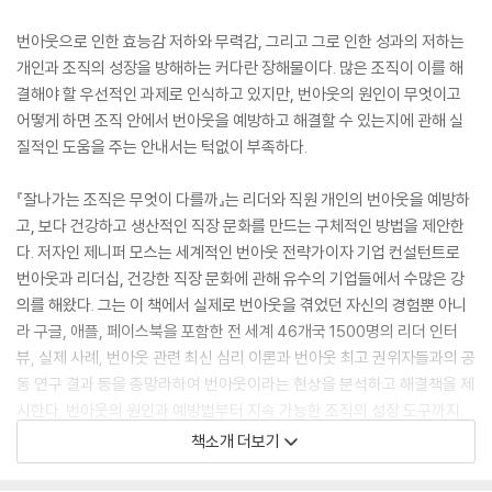
번아웃으로 인한 효능감 저하와 무력감, 그리고 그로 인한 성과의 저하는
개인과 조직의 성장을 방해하는 커다란 장해물이다. 많은 조직이 이를 해
결해야 할 우선적인 과제로 인식하고 있지만, 번아웃의 원인이 무엇이고
어떻게 하면 조직 안에서 번아웃을 예방하고 해결할 수 있는지에 관해 실
질적인 도움을 주는 안내서는 턱없이 부족하다.
『잘나가는 조직은 무엇이 다를까』는 리더와 직원 개인의 번아웃을 예방하
고, 보다 건강하고 생산적인 직장 문화를 만드는 구체적인 방법을 제안한
다. 저자인 제니퍼 모스는 세계적인 번아웃 전략가이자 기업 컨설턴트로
번아웃과 리더십, 건강한 직장 문화에 관해 유수의 기업들에서 수많은 강
의를 해왔다. 그는 이 책에서 실제로 번아웃을 겪었던 자신의 경험뿐 아니
라 구글, 애플, 페이스북을 포함한 전 세계 46개국 1500명의 리더 인터
뷰, 실제 사례, 번아웃 관련 최신 심리 이론과 번아웃 최고 권위자들과의 공
동 연구 결과 등을 총망라하여 번아웃이라는 현상을 분석하고 해결책을 제
시한다. 번아웃의 원인과 예방법부터 지속 가능한 조직의 성장 도구까지.
번아웃 전문가가 말하는 떠나기 싫은 조직의 핵심 전략을 담은 이 획기적
책소개 더보기
인 번아웃 안내서는 조직 문화와 직장 내 관계뿐 아니라 성과 측면에서도
큰 변화를 만들어낼 것이다.