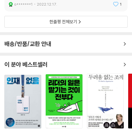
있다. 선호하는 방법이 무엇이든 그 방법을 먼저 알아낸 후에 적절한 소통
o*******1
2022.12.17.
1
채널을 결정하라.
해제를 쓴 안주연 정신건강의학과 전문의는 ‘생산성’으로 시작해 ‘덕과 업
--- p.277
의 일치’, ‘워케이션’으로 이어지는 밀레니얼 세대의 삶이 경쟁과 비교, 효
한줄평 전체보기
능감에 대한 강박관념으로 이어져 자신을 착취하고 소진하게 된다고 설명
호기심을 키우면 인지적 공감 능력이 높아지고, 그럼으로써 리더십 역량이
하며, 이 책을 “자신이 번아웃을 경험했거나, 주변에서 번아웃을 겪는 동
향상될 뿐 아니라 더 나은 세계 시민이 될 수 있다. 호기심을 발휘하면 장애
료를 자주 목격하는 밀레니얼 세대의 리더들에게 특히 추천하고 싶다”고
배송/반품/교환 안내
물을 극복하는 과정이 활력을 주는 일로 리프레이밍된다. 변화를 두려운
말했다. 또한 이 책에서 제안하는 조언들(직원들이 통제력을 상실했다고
일이 아닌 두근거리는 일로 받아들일 수 있다. 호기심은 거대하고 불확실
느끼지 않도록 마이크로매니징을 줄이고 개방적인 분위기를 형성하라거
한 변화의 시기에 의지할 수 있는 ‘초월적 기술’이다.
나, 구성원들이 외로움을 덜 느끼고 솔직하게 소통할 수 있도록 다양한 기
이 분야 베스트셀러
--- p.284~285
회를 만들라는 등)이 주치의로서 내담자에게 제안하는 회복 방안들과 매
우 닮았다고 말하며, 자율성과 빈약한 인간관계에 대한 저자의 통찰이 정
직원들이 악용할 것을 상정하고 수립되는 직장 정책들이 너무나 많다. 하
신건강 전문의로서도 상당히 흥미로운 부분이었다고 덧붙였다.
지만 직원들이 경영진을 신뢰하고 규범을 존중하리라고 가정하는 것이 더
나은 접근법이라는 증거가 계속 쌓이고 있다. 몰입하지 않는 20퍼센트의
정신건강 전문가들은 혼자 사는 사람들이 많아진 추세에 대해 우려를 표한
직원을 위한 정책을 추진해서는 안 된다. 신뢰를 잃을 만한 어떠한 행동도
다. 독신 생활이 우울감, 삶의 질 저하, 건강 문제와 결부된다는 연구 결과
한 적이 없는 나머지 80퍼센트를 동기부여하는 데 초점을 맞추어야 한다.
때문이다. 현재 노동 인구에서 가장 비율이 큰 밀레니얼 세대는 가장 외로
--- p.291~292
움을 많이 타는 세대다. 런던 기반의 조사 분석 기업 유고브의 조사에 따르
면 밀레니얼 세대 열 명 중 세 명은 항상 또는 자주 외로움을 느낀다고 한
리더는 직원들이 스스로 필터를 조정할 수 있도록 도와야 한다. 웰빙을 위
다. 영국의 학생·졸업생 진로 지도 기업 밀크라운드의 2018년 조사에 따르