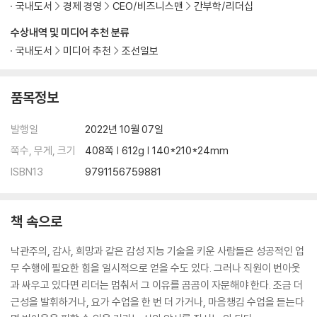
국내도서
경제 경영
CEO/비즈니스맨
간부학/리더십
수상내역 및 미디어 추천 분류
국내도서
미디어 추천
조선일보
품목정보
발행일
2022년 10월 07일
쪽수, 무게, 크기
408쪽 | 612g | 140*210*24mm
ISBN13
9791156759881
책 속으로
낙관주의, 감사, 희망과 같은 감성 지능 기술을 키운 사람들은 성공적인 업
무 수행에 필요한 힘을 일시적으로 얻을 수도 있다. 그러나 직원이 번아웃
과 싸우고 있다면 리더는 멈춰서 그 이유를 곰곰이 자문해야 한다. 조금 더
근성을 발휘하거나, 요가 수업을 한 번 더 가거나, 마음챙김 수업을 듣는다