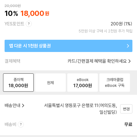
20,000
원
10
18,000
YES포인트
200원 (1%)
5만원 이상 구매 시 2천원 추가 적립
앱 다운 시 1천원 상품권
결제혜택
카드/간편결제 혜택을 확인하세요
종이책
eBook
크레마클럽
원제
18,000
원
17,000
원
eBook 구독
배송안내
서울특별시 영등포구 은행로 11(여의도동,
변경
일신빌딩)
배송비
무료