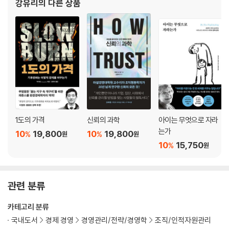
강유리
의 다른 상품
감사의 말
해제
참고 문헌
1도의 가격
신뢰의 과학
아이는 무엇으로 자라
는가
10
19,800
10
19,800
%
%
원
원
10
15,750
%
원
관련 분류
카테고리 분류
국내도서
경제 경영
경영관리/전략/경영학
조직/인적자원관리