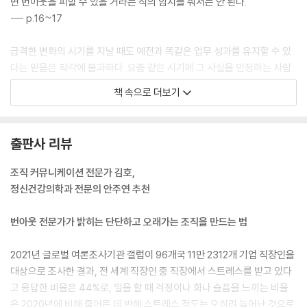
면 번아웃을 피할 수 있을 거라는 식의 암시를 줘서는 안 된다.
--- p.16~17
급격한 변화의 시기를 지날 때도 예전과 똑같은 업무 성과를 유지할 수 있
다는 믿음은 착각에 불과하다. 요즘 같은 시기에 그 사실을 인정하는 사람
이 드물다는 것이 놀랍다. 나는 리더들을 만날 때마다 자기 자신과 다른 사
책 속으로 더보기
람에게 여유를 허락하라고 거듭해서 이야기한다. 리더들은 자신에게도 다
른 사람들에게도 전혀 지속가능하지 않은 기대치를 품고 있고, 그것은 번
아웃이 빠르게 퍼지는 원인이 된다.
출판사 리뷰
--- p.42
조직 커뮤니케이션 전문가 김호,
일을 잘한 사람을 호명해 표창할 때는 활동, 성과, 행동을 구체적으로 밝히
정신건강의학과 전문의 안주연 추천
는 것이 중요하다. 예를 들어 누군가가 고객이나 동료를 위해 열심히 일하
거나 프로젝트에서 기대 이상의 성과를 낸 경우, 단순히 피드백만 주지 말
번아웃 전문가가 밝히는 단단하고 오래가는 조직을 만드는 법
고 그들의 이야기를 공유하라.
--- p.79
2021년 글로벌 여론조사기관 갤럽이 96개국 11만 2312개 기업 직장인을
대상으로 조사한 결과, 전 세계 직장인 중 직장에서 스트레스를 받고 있다
모스는 몇 사람만으로도 변화를 주도할 수 있지만 공동체가 건강한 방향으
고 응답한 비율은 44%로, 일을 할 때 걱정이나 화나 슬픔을 느끼는 비율
로 성장하려면 진정성이 전제되어야 한다고 말한다. 이것이 바로 직원과
은 2020년에 비해 줄어든 데 반해 스트레스 정도는 오히려 늘어난 것으로