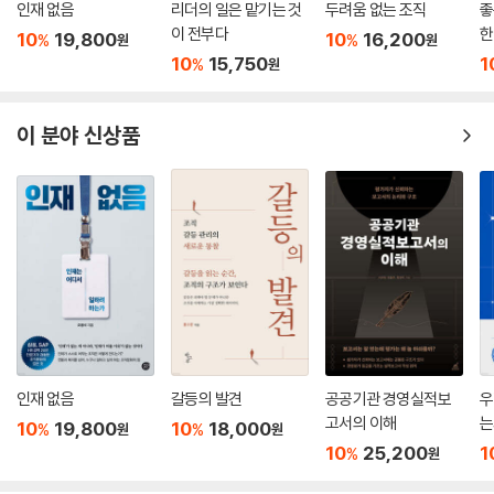
인재 없음
리더의 일은 맡기는 것
두려움 없는 조직
좋
해 사탕발림을 하거나 극단적인 낙천주의를 실천하라는 뜻이 아니다. 하지
면 밀레니얼 세대의 66퍼센트는 직장에서 친구를 사귀기가 어렵다고 느
이 전부다
한
만 직원들이 미래에 대한 통제력이 생각보다 많음을 깨달을 수 있도록 도
10
19,800
10
16,200
%
%
원
원
꼈다. 이는 베이비부머 세대의 23퍼센트 미만이 그렇게 느끼는 것과 대조
10
15,750
1
구를 주는 일은 중요하다.
%
원
적이다.(88쪽)
--- p.317
어떻게 심리적 안전을 확보하고 창의성과 생산성 높은 조직을 만들 수 있
이 분야 신상품
우리가 일상적인 업무를 더 큰 무언가와 결부시킬 수 있을 때 그 업무는 훨
을까
씬 더 큰 의미를 얻게 된다. 당신이 제조회사의 생산라인에서 근무하는 직
세계적인 번아웃 전문가가 말하는 떠나기 싫은 조직의 핵심 전략
원들의 팀장이라고 상상해보라. 직원들은 매일무엇을 만들고 있는가? 차
량의 브레이크를 만들고 있는가? 아니면 임산부가 병원까지 안전하게 도
구글의 연구팀 ‘아리스토텔레스 프로젝트’는 여러 해에 걸쳐 상위 100개의
착하느냐, 도중에 사고를 당하느냐의 차이를 만들고 있는가? 휠체어를 만
고성과 팀을 분석해 다음과 같은 사실을 찾아냈다. 첫째, 고성과 팀의 구성
들고 있는가? 아니면 최근 장애를 얻은 한 아버지가 마침내 이동의 자유를
원들은 회의 중 고르게 아이디어, 해결책, 생각, 계획 등을 공유했다. 둘째,
얻어 직장에 복귀할 수 있도록 돕고 있는가? 부동산을 팔고 있는가? 아니
고성과 팀의 구성원들은 모두 비언어적 신호를 바탕으로 다른 사람의 기분
면 사람들이 안전하다고 느끼는 장소, 생활을 시작할 수 있는 공간, 아름답
을 파악하는 능력이 뛰어났다(269쪽). 동료 혹은 리더에게 공감을 얻지
게 나이들 수 있는 집을 찾아주고 있는가?
못할 때 번아웃이 증가할 수 있음은 연구와 사례를 통해 확인된 사실이다.
--- p.328
이외에도 저자는 점심 배식 속도를 늦추면 ‘긍정적인 충돌’이 더 많이 나타
인재 없음
갈등의 발견
공공기관 경영실적보
우
난다는 데이터 분석 결과와 소규모 팀이 피드백 강화와 커뮤니케이션 개선
고서의 이해
는
10
19,800
10
18,000
%
%
원
원
세계직장웰빙위원회의 의장인 얀-에마뉘엘 드니브는 웰빙이 비즈니스 성
면에서도 유리해 번아웃을 감소하는 효과가 있다는 연구 결과를 소개한다.
10
25,200
1
%
원
과에 끼치는 인과적 영향을 여러 해에 걸쳐 입증했다. 2018년 보고서에는
모스는 이러한 사소한 데이터에 귀를 기울이고 그것을 바탕으로 건강한 행
급여보다 목적의식이 동기부여 수준을 더 크게 높인다는 내용이 실렸다.