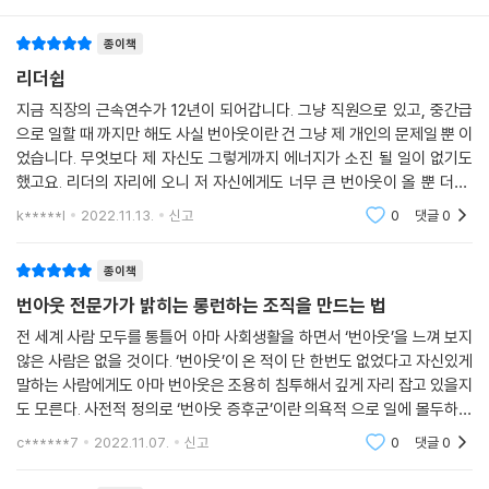
이들은 또한 “행복한 사람들은 결근과 같은 회피 행동을 할 가능성이 낮고
무직일 가능성도 더 낮다. 따라서 행복한 사람들은 전반적으로 더 성공적
번아웃의 원인과 예방법, 그리고 지속 가능한 성장 도구까지
종이책
인 직장 생활을 누린다”라고 밝혔다. 직원들의안녕감이 성공과 인과관계
번아웃을 완전히 다시 생각하는 방법에 관한 책
리더쉽
에 놓여 있음을 생각할 때, 리더들은 거기에 알맞은 리더십을 발휘하지 않
을 수 없다. 안녕감을 우선순위로 삼으면 번아웃이 급격히 줄어들 것이다.
지금 직장의 근속연수가 12년이 되어갑니다. 그냥 직원으로 있고, 중간급
번아웃은 팬데믹 이전에도 심각한 문제였지만, 코로나 19는 이 모든 상황
간단한 방정식이다. 인간 중심 전략의 강화는 곧 전체 조직의 성공과 번아
으로 일할 때 까지만 해도 사실 번아웃이란 건 그냥 제 개인의 문제일 뿐 이
을 악화시키며 이 문제에 거대한 스포트라이트를 비췄다. 저자는 번아웃
었습니다. 무엇보다 제 자신도 그렇게까지 에너지가 소진 될 일이 없기도
웃 감소로 이어진다. 좋은 의도가 진정성 있는 행동과 합쳐지면 번아웃을
연구의 세계적 권위자인 크리스티나 매슬랙, 마이클 라이터, 데이비드 화
했고요. 리더의 자리에 오니 저 자신에게도 너무 큰 번아웃이 올 뿐 더러,
성공적으로 예방할 수 있다.
이트 사이드와 함께 [하버드비즈니스리뷰]의 지원을 받아 팬데믹이 직장
팀 내에 이런 번아웃이 만연하다는 걸 느꼈습니다. 이 조직에서 그냥 벗어
--- p.183
k*****l
2022.11.13.
신고
0
댓글
0
내 안녕과 번아웃에 끼치는 영향을 연구했다. 그 결과 응답자의 85퍼센트
나
가 행복감이 감소했다고 답했고, 55퍼센트가 가정생활과 직장 생활의 균
조직 내에서 리더는 열린 마음으로 열의를 다해 휴가를 써야 한다. 쉬는 동
종이책
형을 맞추지 못했다고 느꼈다. 제니퍼 모스는 번아웃의 근본 원인으로 과
안에는 완전히 연락이 닿지 않아야 한다. 연락이 안 될 거라고 이야기하면
도한 업무량, 통제력 상실, 보상 또는 인정 부족, 빈약한 인간관계, 공정성
번아웃 전문가가 밝히는 롱런하는 조직을 만드는 법
서 자리를 비운 기간 내내 이메일에 답장을 계속해서는 안 된다. 로라 주르
결여, 가치관 불일치를 꼽는다. 그리고 이러한 원인을 파악하고 선제적으
전 세계 사람 모두를 통틀어 아마 사회생활을 하면서 ‘번아웃’을 느껴 보지
지와 케이틀린 울리는 ‘휴가 때 일하지 마세요. 진심으로’라는 기사에서 코
로 대처한다면 번아웃이 오기 전에 미리 손을 쓸 수 있다고 말한다. 모스는
않은 사람은 없을 것이다. ‘번아웃’이 온 적이 단 한번도 없었다고 자신있게
로나19 위기로 인해 “우리가 일하는 방식과 때가 근본적으로 달라지고 있
번아웃이 조직 수준의 개입이 필요한 조직적인 문제임을 강조하며, 연구를
말하는 사람에게도 아마 번아웃은 조용히 침투해서 깊게 자리 잡고 있을지
다”라고 썼다. 증거가 말해주듯 코로나19 위기 중 주말과 휴일에 일하는
통해 축적한 방대한 양의 정성적 데이터를 토대로 각각의 근본 원인과 관
도 모른다. 사전적 정의로 ‘번아웃 증후군’이란 의욕적 으로 일에 몰두하던
사람이 더 늘어나면서, 고용주와 직원 모두에게 막대한 비용이 발생하고
련된 사례를 분석해 이를 해결할 전략, 조언과 해결책을 아낌없이 제시한
사람이 극도의 신체적, 정신적 피로감을 호소하며 무기력해지는 현상을 뜻
c******7
2022.11.07.
신고
0
댓글
0
있다.
다. 또한 만성 스트레스와 정신질환이 업무에 끼치는 영향을 밝히고(49
--- p.189
쪽), 직원들이 자발적으로 직무를 설계하도록 허락하여 일을 더욱 의미 있