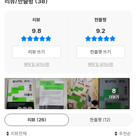
리뷰/한줄평
38
刊)』는 리더와 직원 개개인의 번아웃을 예방하고, 보다 건강하고 생산적
어떤 과제에 한참 몰입한 상태에서는 자기 인식을 잃어버리기 쉽다. 그래
까요?”이 물음에 대해 대화하고 해결책을 찾다보면 팀장도, 동료들도 조
인 직장 문화를 만드는 방법을 제안하는 번아웃 안내서다. 저자인 제니퍼
서 도구와 알림을 사용해 자신을 일에서 분리할 필요가 있다. 정말 좋아하
직의 구성원으로서, 그리고 리더로서 함께 회복하고 성장해나갈 것이라 믿
모스는 세계적인 번아웃 전략가이자 기업 컨설턴트로 번아웃과 리더십, 건
리뷰
한줄평
는 일을 하는 사람은 자기가 과로하고 있는지 그저 일이 좋을 뿐인지 명확
는다.
강한 직장 문화와 조직의 성장을 주제로 대중 강연을 하며 [하버드비즈니
히 알기 어렵다. [성격 저널Journal of Personality]에 게재된 한 연구에
9.8
9.2
스리뷰]에 고정적으로 칼럼을 기고해왔다. 그는 이 책에서 실제 번아웃을
- 안주연 (정신건강의학과 전문의, 『내가 뭘 했다고 번아웃일까요』 저자)
따르면 이런 유형의 노동은 조화 열정이 아닌 강박 열정을 불러올 수 있으
겪었던 자신의 경험뿐 아니라 구글, 애플, 페이스북을 포함한 전 세계 46
며, 내적 갈등이 높아져 마침내 번아웃으로 이어질 수 있다.
개국 1500명의 리더 인터뷰와 사례, 팬데믹 시기를 관통하는 번아웃 관련
오늘날 사람을 관리하는 일을 맡고 있다면, 혹은 동료들이 건강하게 성장
--- p.164
리뷰 쓰기
한줄평 쓰기
최신 심리 이론과 번아웃 최고 권위자들과의 공동 연구 결과 등을 총망라
해나가는 모습을 보고 싶다면 누구나 읽어볼 가치가 있는 책이다.
하여 번아웃이라는 현상을 분석하고 그 해결책을 제시한다. 이 책의 가장
- 비즈니스 인사이더
워릭대학교에서 수행된 한 연구에서 다양한 개입을 통해 행복감을 느끼게
혜택 및 유의사항
혜택 및 유의사항
큰 차별성은 “사람 문제가 아닌 조직 문제”의 관점에서 번아웃에 접근했다
된 사람들은 약 12퍼센트 더 생산성이 높았다. 이 연구에서는 낮은 행복도
는 점이다. 저자는 셀프케어, 회복 프로그램 등 번아웃 극복을 위한 개인적
가 생산성을 떨어뜨린다는 사실도 드러나, 연구진은 행복과 성과 사이에
리더에게 어떻게 하면 직원들에게 공감을 표현하고 그들의 행복을 증진할
노력도 필요하지만 번아웃을 예방하고 관리할 책임을 더 이상 개인에게 맡
인과관계가 있다는 결론을 내렸다. 다른 연구에서 데이비드 와일드는 직원
것인가보다 더 중요한 화제는 없다. 모스의 역작은 사람을 최우선에 두고
겨서는 안 된다고 말하며, 조직과 리더의 노력과 변화가 중요하다는 점을
8
안녕감 상승이 고용 유지율과 연관된다는 사실을 알아냈고, 또 다른 연구
자 하는 리더들이 반드시 읽어야 할 책이다.
강조한다. 이 시의적절하고 획기적인 번아웃 안내서는 2022년 [씽커스5
더보기
에서 클라우디아 하세와 동료들은 개인이 행복을 느끼면 업무와 학업 목표
0] 최고의 경영 도서로 선정되었으며, 사회에 영향을 끼친 최고의 책을 꼽
- 제인 앤더스 (몰슨 쿠어스 비버리지 컴퍼니 리더십 인력 개발 부사장)
10
달성에 대한 의욕이 커지고 실제로 목표를 달성할 가능성도 더 높아진다는
는 2021년 OWL상 경영문화 부문에서 최종 후보에 올랐다. 추천사를 쓴
사실을 발견했다.
김호 조직 커뮤니케이션 전문가는 “이 책에 나오는 수많은 도구 중 아주 작
리뷰
26
한줄평
12
--- p.181~182
은 것이라도 실행해 본다면 조직 문화와 직장 내 관계뿐 아니라 성과 측면
에서도 자기만의 효과적인 방법을 찾는 데 도움이 될 것이다”라고 말했다.
리뷰전체
추천순