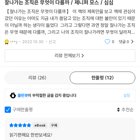
번아웃에 가장 취약한 밀레니얼 세대의 리더들을 위한 실질적인 조언과 통
잘나가는 조직은 무엇이 다를까 / 제니퍼 모스 / 심심
이다. 회사가 번창하기를 바란다면 직원들이 먼저 성장해야 한다.
찰
【잘나가는 조직은 무엇이 다를까】 이 책의 제목만을 보고 책에 관심이
--- p.257
갔던 이유는 아마도 지금 내가 몸담고 있는 조직에 대한 불만이 있기 때문
이 책에 따르면 특정한 역할과 부문, 성격을 가진 사람은 번아웃에 더 취약
이 아닐까 하는 생각이 들었다. 그리고 그렇다면 과연 정말 잘나가는 조직
직장의 물리적인 벽과 가상의 벽 안에서 감지되는 특별한 분위기야말로 굳
할 수 있다. 저자는 번아웃에 노출될 위험이 큰 세 가지 성격 특성으로 신경
은 무엇 때문에 다를까, 그리고 나의 조직이 잘나가려면 무엇이 달라져야
이 노력하지 않아도 소속감을 느끼게 한다. “사람들은 복잡다단하고, 그 복
증, 내향성, 완벽주의 성향을 꼽으며, 이러한 성격을 가진 직원에게서 강점
할까 하는 생각에 이 책을 읽게 되었다. 이 책의 저자 제니퍼 모스는 세계
i**y
2022.10.30.
신고
0
댓글
0
잡함이야말로 많은 것을 말해줍니다. 인간은 복잡함 속에서 의미를 찾으려
적인 번아
을 끌어내는 방법과 이들이 가진 잠재이익을 이용하는 방법을 알려준다.
고 노력하죠. 그리고 그 의미는 우리가 하는 행동에 반영돼요. 다시 말해,
예를 들어 진지하고 신경증적인 성향이 높은 사람들은 걱정을 긍정적인 행
리뷰 전체보기
데이터 안에 문화가 있습니다. 기술에도 문화가 담겨 있고요. 인류학자는
동으로 돌리는 뛰어난 능력이 있는데, 이 점을 잘 살리고 싶은 리더라면 긍
복잡함을 해체해서 패턴을 밝혀내고 오랜 난제에 대해 새로운 사고방식을
정적인 피드백을 충분히 제공하며 너무 촉박하지 않게 기한을 설정하고,
찾아내는 사람들입니다.”
방해 없이 집중할 수 있는 시간을 확보해주는 것이 좋다(113쪽).
리뷰
26
한줄평
12
--- p.266~267
세대 중에서는 특히 밀레니얼 세대가 가장 높은 수준의 번아웃을 겪는 것
진심이 전달되려면 상대방이 선호하는 소통 방식이 무엇인지 알아야 한다.
클린봇
이 부적절한 글을 감지 중입니다.
설정
으로 나타났는데, 주된 이유는 업무상의 자율성이 크지 않고 직급이 낮으
사람들이 그 어느 때보다 줌 번아웃에 시달리는 시대에 또 다른 영상 회의
며 금전적 스트레스 요인이 많고 외로움을 많이 타기 때문인 것으로 드러
구매한줄평
추천순
에 들어오라고 요구하는 것은 무신경해 보일 수 있다. 어떤 사람들은 불특
났다(25~26쪽). 모스는 이 책에서 밀레니얼 세대의 리더들이 번아웃을
정한 시간 동안 다른 사람을, 그것도 그다지 잘 알지 못하는 사람의 얼굴을
예방하고 번아웃에서 회복하기 위해, 일에서 의미를 찾고, 회복력과 공감
일대일로 마주 보는 상황을 좋아하지 않는다. 그보다는 전화 통화를 하거
eBook
구매
능력을 키우며, 행복을 전략적 우선순위로 삼고, 번아웃을 예방하기 위해
나 직접 만나서 대화하거나 이메일이나 메시지를 보내는 편이 나을 수도
읽기편해요 한번보세요!
직원들에게 권하는 바를 스스로 먼저 실천하기를 권한다.