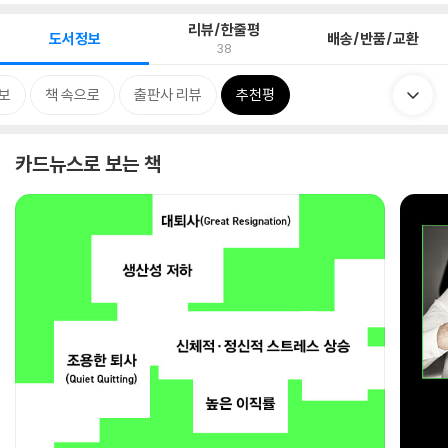
리뷰/한줄평
도서정보
배송/반품/교환
38
보
책 속으로
출판사 리뷰
추천평
카드뉴스로 보는 책