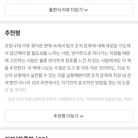
회사의 가치관이 일치해야 하는 이유이고, 직장은 우리가 진정한 자신을
나타났다. 갤럽은 코로나19 이후 대퇴사 움직임, 원격근무 확대 등 일과 관
출판사 리뷰 더보기
드러낼 수 있는 곳이어야 한다.
련한 변화가 큰 상황에서 번아웃을 호소하는 직장인들이 크게 증가한 것을
--- p.84
이유로 꼽았다.([아시아경제]2022.8.25.) 한국에서도 번아웃은 심각한
문제다. 실제로 온라인 커뮤니티 블라인드가 직장인 7만 명 이상을 대상으
추천평
텔아비브대학교 연구진이 20년 동안 진행한 흥미로운 연구에서는 동료들
로 실시한 설문에 따르면 그중 71%가 ‘번아웃을 경험했다’고 응답했으며
간의 지지 시스템이 잘 갖추어진 직장에서 근무하는 사람들이 그렇지 않은
([한국경제TV]2022.09.19.), 재단법인 청년재단이 5000명 이상의 20
코로나19 이후 찾아온 변화 속에서 팀과 조직 문화에 대해 새로운 각도에
직장에 근무하는 사람들보다 더 오래 살 가능성이 높은 것으로 나타났다.
30 청년을 대상으로 진행한 번아웃 테스트에 따르면 설문 대상 청년 중 8
서 접근해야 할 필요성을 느끼는 사람, 번아웃으로 떠나가는 직원들 때문
건강에 가장 큰 영향을 끼치는 요소가 동료임을 발견한 것이다. 연구진은
1.3%가 55점 이상의 높은 번아웃 지수를 나타냈다([서울경제]2022.09.
에 고민하는 사람은 물론 번아웃의 징후를 느낀 적 있는 사람에게도 이 책
참가자들이 동료가 문제 해결에 도움을 주고 친절하다고 보고한 경우, 동
23.). 저성장 시대의 경쟁 심화, 다른 나라보다 월등하게 많은 업무량과 높
을 추천한다. 이 책에 나오는 수많은 도구 중 아주 작은 것이라도, 지금 자
료들 간의 사회적 지지가 높은 직장으로 평가했다.
은 집단의식도 한국인들의 번아웃에 큰 영향을 미친다. 의욕과 효능감 저
신의 상황에서 실천할 수 있는 것을 실행해본다면 조직 문화와 직장 내 관
--- p.86
하, 소진, 냉소, 만성피로, 극심한 무력감 등을 초래하는 번아웃은, 심하면
계 뿐만 아니라 성과 측면에서도 자기만의 효과적인 방법을 찾는 데 도움
우울증과 불면증, 공황장애까지 유발할 수 있다. 이는 곧 직장 내 창의성과
이 될 것이다.
노력은 생각만큼 힘들지 않다. 간단한 조치를 반복 실천함으로써 긍정적인
생산성, 성과를 저하시키는 원인이 된다. 많은 조직이 번아웃을 개인과 조
효과를 낼 수 있다. 훌륭한 업무 성과를 낸 직원들을 인정해줄 방법은 수백
- 김호 (조직 커뮤니케이션 전문가, 더랩에이치 코치, 『직장인에서 직업인으로』 저자)
직의 성장을 방해하는 장해물로 인식하지만, 번아웃의 원인은 무엇이고 어
수천 가지다. 의도적인 실천이 중요할 뿐이다.변명은 필요 없다. 지금 당장
떻게 하면 조직 안에서 번아웃을 예방하고 해결할 수 있는지에 관해 실질
상류에 지원 보트를 띄우면 하류에서 물속에 뛰어들어 사람을 구조할 일이
결과와 성취 중심의 도파민 문화에서 행복과 웰빙을 중요시하는 세로토닌
추천평 더보기
적인 도움을 주는 안내서는 부족하다.
없어진다.
문화, 안전과 연결을 추구하는 옥시토신 문화로의 전환이 필요하다. 그리
--- p.107
고 이러한 노력들이 결국 조직의 성과와 지속 가능성을 만드는 든든한 주
『잘나가는 조직은 무엇이 다를까(원제: The Burnout Epidemic, 심심
춧돌이 될 것이다. “어떻게 해야 우리가 덜 지치고 건강하게 일할 수 있을