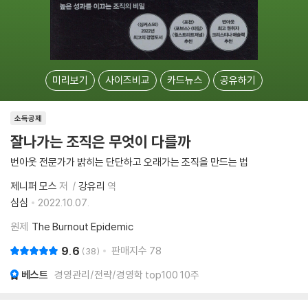
미리보기
사이즈비교
카드뉴스
공유하기
소득공제
잘나가는 조직은 무엇이 다를까
번아웃 전문가가 밝히는 단단하고 오래가는 조직을 만드는 법
제니퍼 모스
저
강유리
역
심심
2022.10.07.
원제
The Burnout Epidemic
9.6
판매지수
78
38
베스트
경영관리/전략/경영학 top100 10주