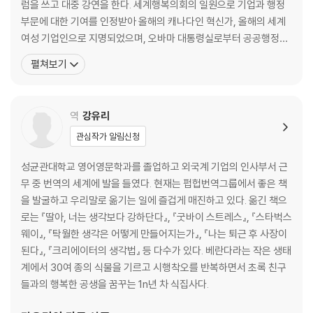
럼을 쓰고 대중 강연을 한다. 세계행복의회의 일원으로 기업과 행정
으로 질문하는 방법│어설픈 자체 제작 설문은 지양하라│번아웃과 업무
부문에 대한 기여를 인정받아 올해의 캐나다인 혁신가, 올해의 세계
몰입│소통을 여는 장치│‘행복 개입’은 왜 감상적으로 느껴질까?│통찰을
여성 기업인으로 지명되었으며, 오바마 대통령실로부터 공공행정상
바탕으로 실천하기
을 수상한 바 있다. 번아웃과 리더십, 조직의 성장과 관련해 <BBC>,
펼쳐보기
<CNN>,<타임>,<월스트리트저널>,<포천>,<포브스> 등 여러 미
3부 리더십
디어와 인터뷰했다. 《잘나가는 조직은 무엇이 다를까》는 저자의 두
번째 저서로, 리더와직원 개개인의 번아웃을 예방하고
역
강유리
5. 호기심으로 이끌기
회사에 호기심 많은 인재가 필요한 이유│호기심의 과학│데이터 안에 문
관심작가 알림신청
화가 있다│구글의 팀 빌딩 방식│연결을 유지하려면 작은 팀이 더 낫다│호
기심을 기업 문화로 만드는 방법
성균관대학교 영어영문학과를 졸업하고 외국계 기업의 인사부서 근
6. 공감 능력 있는 리더 되기
무 중 번역의 세계에 발을 들였다. 현재는 펍헙번역그룹에서 좋은 책
안전하게 슬퍼할 수 있는 직장│선한 의도와 진정성│적극적인 경청│혼자
을 발굴하고 우리말로 옮기는 일에 즐겁게 매진하고 있다. 옮긴 책으
이야기하지 말고 함께 대화하라│신체적·심리적 안전을 우선시하기│공감
로는 『딸아, 너는 생각보다 강하단다』, 『굿바이 스트레스』, 『스타벅스
은 신뢰를 쌓는다│이야기를 통한 유대감 형성
웨이』, 『탁월한 생각은 어떻게 만들어지는가』, 『나는 퇴근 후 사장이
7. 자기 자신을 돌보는 법
된다』, 『크리에이터의 생각법』 등 다수가 있다. 베란다라는 작은 생태
의미 찾기│행복이 성과에 끼치는 영향│행복하고 건강하며 성취도 높은
계에서 30여 종의 식물을 기르고 시행착오를 반복하면서 초록 친구
리더│외상 후 성장
들과의 행복한 공생을 꿈꾸는 1n년 차 식집사다.