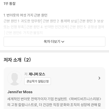
1부 통찰
1. 번아웃의 여섯 가지 근본 원인
근본 원인 1: 과도한 업무량│근본 원인 2: 통제력 상실│근본 원인 3: 보상
또는 인정 부족│근본 원인 4: 빈약한 인간관계│근본 원인 5: 공정성 결여
│근본 원인6: 가치관 불일치
2. 우리 중 가장 취약한 사람들
목차 더보기
위험한 성격 특성│의료진 번아웃│침묵은 고통을 키운다│번아웃에 관한
교훈│사소한 데이터를 활용한 번아웃 예방│기술 기업의 번아웃│모든 일
을 다 할 수는 없다
저자 소개
2
2부 전략
저
제니퍼 모스
3. 좋은 의도가 나쁜 결과를 불러올 때
관심작가 알림신청
망가진 기업 문화│복지 혜택은 번아웃을 막을 수 없다│휴가가 성과로 이
어지려면│의도는 좋은 웰니스 프로그램│팀워크 형성과 강요된 재미│난
Jennifer Moss
자 냉동
세계적인 번아웃 전략가이자 기업 컨설턴트. <하버드비즈니스리뷰>
4. 번아웃 측정 방법
의 고정 칼럼니스트로, 더 건강한 직장 문화와 조직의 성장에 관해 칼
번아웃 측정│너와 나, 그리고 단돈 5달러│설문 피로를 줄이려면│효과적