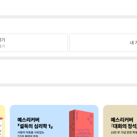
팔기
내 
불가