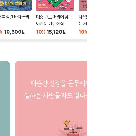
를 삼킨 바다 쓰레
대충 봐도 머리에 남는
나 없이는 존재하지 않
위기의 
어린이 야구 상식
는 세상
10
2
%
10,800
10
15,120
10
16,200
%
%
%
원
원
원