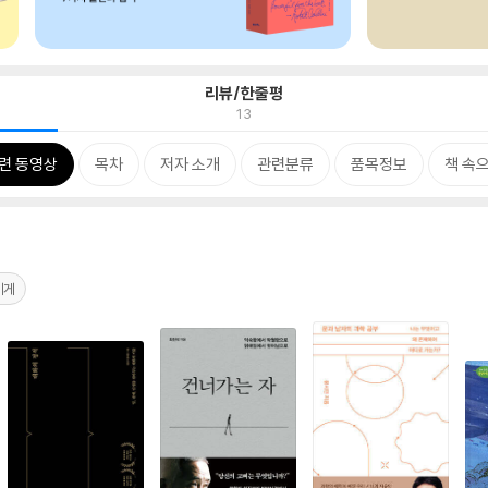
리뷰/한줄평
13
련 동영상
목차
저자 소개
관련분류
품목정보
책 속
에게