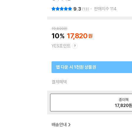
9.3
판매지수
114
13
19,800
원
10
17,820
YES포인트
앱 다운 시 1천원 상품권
결제혜택
종이책
17,820
배송안내