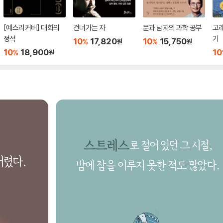
[예스리커버] 대화의
건너가는 자
문과 남자의 과학 공부
고래
정석
기
10
17,820
10
15,750
%
%
원
원
10
18,900
10
%
원