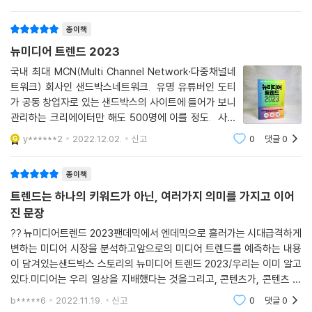
트워크 데이터랩이 만든 만큼 유튜브에 관한 소재가 많다.
파트 2에서는 뉴미디어 분야에서 2023년 사회문화적 흐름을 주도할 5가
유튜브 채널구분, 크리에디터 전망, 플랫폼에 관한
지 핵심 키워드를 구체적으로 살펴본다. 첫 번째 키워드는 바로 ‘크리에이
종이책
터 빅웨이브’다. 오늘날 크리에이터들은 더 이상 ‘1인 미디어’가 아닌 ‘1인
뉴미디어 트렌드 2023
미디어 엔터테인먼트 기업’으로 거듭나고 있다. 그들은 과연 어디까지 진
국내 최대 MCN(Multi Channel Network·다중채널네
화하게 될까? 이 장에서는 130조 원 규모의 새로운 경제 생태계를 만들어
트워크) 회사인 샌드박스네트워크. 유명 유튜버인 도티
내고 있는 크리에이터와 관련한 산업의 변화를 조망한다.
가 공동 창업자로 있는 샌드박스의 사이트에 들어가 보니
관리하는 크리에이터만 해도 500명에 이를 정도. 사업
두 번째 키워드는 ‘하이퍼리얼리즘의 시대’다. 하이퍼리얼리즘(Hyperrea
다각화를 위해 다양한 사업을 진행하면서 '샌드박스스토
y******2
2022.12.02.
신고
0
댓글
0
lism)은 요즘 시대에 가장 적합한 코미디 포맷이자 커뮤니케이션 방식으
리'란 이름으로 트렌드 책을 펴내기도 하는군. 유명 크리
로 자리 잡았다. 인스타그램에서 화려한 삶을 과시하는 것이 일상이 된 세
에이터를 관리하는 기획사로서 국내에서 가
종이책
상에서 이 같은 현실 고증이 뜨는 이유는 무엇일까? 오프라인으로의 회귀
가 시작되는 지금, 브랜드 매니저나 마케터뿐 아니라 대중과 소통하고자
트렌드는 하나의 키워드가 아닌, 여러가지 의미를 가지고 이어
하는 사람이라면 누구든 하이퍼리얼리즘이 뜨는 이유를 정확하게 이해할
진 문장
필요가 있을 것이다.
?? 뉴미디어트렌드 2023팬데믹에서 엔데믹으로 흘러가는 시대급격하게
변하는 미디어 시장을 분석하고앞으로의 미디어 트렌드를 예측하는 내용
세 번째 키워드는 새로운 소비 권력으로 떠오른 5060을 지칭하는 ‘리본세
이 담겨있는샌드박스 스토리의 뉴미디어 트렌드 2023/우리는 이미 알고
대’다. 경제적 여유를 갖추고 누구보다 ‘나’에 집중하며 자아실현에 힘쓰는
있다.미디어는 우리 일상을 지배했다는 것을그리고, 콘텐츠가, 콘텐츠 마
리본세대는 어떻게 탄생하게 되었을까? 이들의 성장과 진화에 뉴미디어
케팅이 중.요.하다는 것을 ㅡㅡㅡㅡㅡㅡㅡㅡㅡㅡ왜? WHY?책에서는 이
b*****6
2022.11.19.
신고
0
댓글
0
물음에 아주 명쾌하게 답해준
는 어떤 도움을 주었을까? 나아가 그들은 어떻게 소비의 새로운 주축이 되