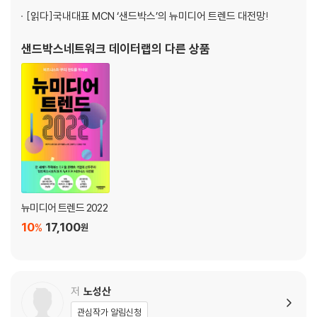
석 노하우를 바탕으로 쓴 이 책에, 가장
[읽다]
국내대표 MCN ‘샌드박스’의 뉴미디어 트렌드 대전망!
02 엔터테인먼트 콘텐츠의 하이퍼리얼리즘
샌드박스네트워크 데이터랩
의 다른 상품
_화려한 가짜는 그만, 극사실주의가 뜬다
현실보다 더 실감 나는 ‘현실’에 빠지다
엔터테인먼트 콘텐츠의 빅 트렌드가 탄생하다
하이퍼리얼리즘은 어떻게 대세가 되었나
03 리본세대, 지금 주목해야 할 새로운 소비 권력
_돈 많고 시간 많은 ‘요즘 어른’ 탐구생활
70년생이 온다
뉴미디어 트렌드 2022
네이버 밴드, 배움과 즐거움이 교차하는 놀이터
10
17,100
%
원
5060의 슬기로운 유튜브 생활
리본세대의 니즈, 뉴미디어를 통해 찾아라
04 뉴미디어는 어떻게 패션 산업을 키우는가
저
노성산
_욕망과 취향의 집합소, 뉴미디어와 패션 산업의 콜라보
관심작가 알림신청