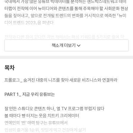
국내에서 가장 많은 유튜브 빅데이터를 분석하는 샌드박스네트워크 데이
터랩이 전작에 이어 뉴미디어와 콘텐츠를 통해 주목해야 할 사회문화 현상
들을 짚어내고, 앞으로 전개될 트렌드의 변화를 거시적으로 예측한 『뉴미
디어 트렌드 2023』을 펴냈다.
전작과 다른 점이 있다면 이번 책에서는 핵심 키워드를 5가지로 줄여 각
주제마다 더 깊이 있는 내용을 담고자 했다는 점이다. 여기에는 이유가 있
책소개 더보기
다. 전 세계적으로 물가가 치솟고 경기 침체가 예고되는 최근과 같은 상황
에서는 트렌드 또한 역동적으로 드러나지 않고 수면 아래에서 움직이는 경
향이 크기 때문이다. 즉, 지금은 단발적으로 여러 개의 키워드를 훑기보다
목차
는 각 주제들을 밀도 있게 살펴보면서 현상 이면에 깔린 변화의 맥락을 읽
어내는 것이 더 중요해진 시대라고 할 수 있다.
프롤로그_ 숨겨진 대중의 니즈를 찾아 새로운 비즈니스와 연결하라
트렌드가 잠잠할 때는 그 아래에 숨겨진 ‘대중의 니즈’가 무엇인지에 주목
PART 1_ 지금 우리 유튜브는
해야 한다. 아직 모습을 드러내지 않은 그 욕망과 니즈들이 다시 경기가 활
성화되면 가장 먼저 폭발하며 새로운 시장을 만들어낼 테니 말이다. 메가
잘 만든 스튜디오 콘텐츠 하나, 열 TV 프로그램 부럽지 않다
트렌드의 출발점이 되는 뉴미디어와 콘텐츠가 아주 좋은 힌트다. 이 책을
볼 때마다 빵 터지는 웃음 치트키 크리에이터
통해 그러한 변화의 흐름을 누구보다 먼저 읽어낼 수 있을 것이다.
연예인의 ‘찐’ 매력 탐구는 유튜브에서
인생의 즐거움 1순위, 맛있게 먹고 건강하게 살기