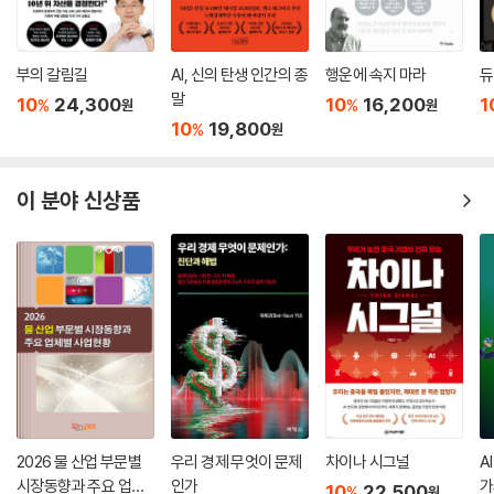
부의 갈림길
AI, 신의 탄생 인간의 종
행운에 속지 마라
듀
말
10
24,300
10
16,200
1
%
%
원
원
10
19,800
%
원
이 분야 신상품
2026 물 산업 부문별
우리 경제 무엇이 문제
차이나 시그널
A
시장동향과 주요 업체
인가
가
10
22,500
%
원