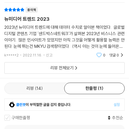
었을까? 이들의 라이프스타일과 다양한 니즈에 대해 살펴본다.
종이책
뉴미디어 트렌드 2023
네 번째 키워드는 ‘뉴미디어와 패션 산업’이다. 이 장에서는 대중의 욕망이
가장 빠르게 반영되는 뉴미디어와 패션 산업이 만나 서로 윈윈하며 어떻게
2023년 뉴미디어 트렌드에 대해 데이터 수치로 알아본 책이었다. 글로벌
디지털 콘텐츠 기업 '샌드박스네트워크'가 살펴본 2023년 비스니스 관련
시너지를 일으키고 있는지 집중적으로 알아본다. 다양한 패션 콘텐츠를 통
이야기. 많은 인사이트가 있었지만 아직 그것을 어떻게 활용할 능력은 안
해 지금 대중이 무엇을 원하고 있는지 그리고 이것을 매출로 연결시키려면
된다. 눈에 뛰는건 MKYU 검색량이었다. (역시 아는 것이 눈에 들어온다)
어떻게 해야 하는지 살펴봄으로써 산업을 성장시키는 가장 근본적인 전략
챕터앞에 트렌드 키워드를 삽입해놓은 부분은 정말 신선했다. 객관화된
을 파악할 수 있다.
k*****2
2022.11.16.
신고
0
댓글
0
수치로 책을
리뷰 전체보기
다섯 번째 키워드는 ‘주인공들의 성 역할 변천사’다. 오늘날은 대인관계는
물론 콘텐츠, 마케팅, 리더십, 정치 등 모든 곳에서 젠더 감수성(gender s
ensitivity)이 그 어느 때보다 중요한 시대다. 시대를 비추는 거울인 드라
리뷰
14
한줄평
1
마에서는 이러한 남녀의 역할, 성 구분을 넘어선 가치 지향을 어떤 식으로
담아내고 있을까? 나아가 신규 창작자들이 콘텐츠 시장으로 대거 영입되
면서 어떤 변화와 혁신이 일어나고 있는지 함께 짚어본다.
클린봇
이 부적절한 글을 감지 중입니다.
설정
우리를 둘러싸고 일어나는 변화의 물줄기를 파악하고 그것이 어디로 흘러
구매한줄평
추천순
가는지를 탐색하는 과정은 언제나 흥미로운 일이다. 물론 세상이 예측대로