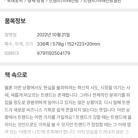
국내도서
경제 경영
트렌드/미래전망
트렌드/미래전망일반
품목정보
발행일
2022년 10월 21일
쪽수, 무게, 크기
336쪽 | 578g | 152*223*20mm
ISBN13
9791192504179
책 속으로
물론 이런 상황에서도 현실을 돌파하려는 혁신적 시도, 시장을 이기는 사
례, 새롭게 떠오르는 트렌드는 존재합니다. 그러나 전체적인 분위기를 뒤
집을 정도로 광범위하게 일어나고 있지는 않은 상황이죠. 다시 말해 트렌
드가 새로운 비즈니스 기회로 쉽게 연결되지 않는다는 뜻입니다. 이런 상
황에서 트렌드는 어떤 가치를 가질까요? 트렌드가 강할 때는 트렌드에 올
라타는 것만으로도 이득을 볼 수 있지만 트렌드가 잠잠할 때는 그 아래 깔
려 있는 ‘대중의 니즈’에 주목해야 합니다. 아직 모습을 드러내지 않은 그