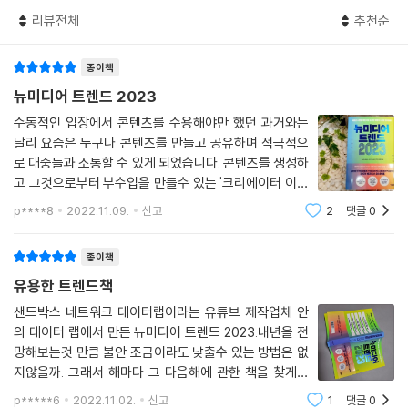
우리는 어떤 비즈니스 인사이트를 얻을 수 있는가? 콘텐츠와 미디어 업계
나의 잠재 고객에 대해 잘 알고 싶다면 뉴미디어를 면밀히 살펴보는 것이
리뷰전체
추천순
종사자, 크리에이터를 꿈꾸는 이들, 혹은 기업체에서 혁신적인 브랜딩과
가장 쉽고도 가장 좋은 방법이다. 인스타그램을 보면 사람들이 무엇을 입
마케팅을 고민하는 이들, 그 외에도 세상의 변화를 이해하고자 하는 이들
고, 먹고, 마시고, 어디에 방문하는지 알 수 있다. 유튜브를 보면 사람들이
종이책
이라면 이 책에서 그 해답을 찾을 수 있을 것이다.
어떤 키워드에 관심이 많은지, 상권의 크기가 얼마나 되는지 유추할 수 있
뉴미디어 트렌드 2023
다. 나의 제품 혹은 경쟁사의 제품을 사용하는 고객이 어떤 하루를 보내고
키워드보다는 대중의 니즈에, 현상보다는 맥락에 집중해
수동적인 입장에서 콘텐츠를 수용해야만 했던 과거와는
있는지 안다면, 이미 답은 손에 쥐고 있는 것이 아닐까?
사회문화 전반의 트렌드를 꿰뚫다!
달리 요즘은 누구나 콘텐츠를 만들고 공유하며 적극적으
--- p.277
로 대중들과 소통할 수 있게 되었습니다. 콘텐츠를 생성하
이 책은 총 2개의 파트로 나누어져 뉴미디어 콘텐츠 및 플랫폼 전반의 생태
고 그것으로부터 부수입을 만들수 있는 '크리에이터 이코
이전에는 창작자가 제작하고 시청자는 소비만 하는 단방향 구조였으나, 지
계 변화를 살펴보며 앞으로를 전망한다. 먼저 파트 1에서는 현재 대한민국
노미'가 형성되며 대중의 니즈를 분석하고 파악하는 일이
p****8
2022.11.09.
신고
2
댓글
0
금은 창작자와 수용자가 서로 영향을 주고받은 양방향 구도로 바뀌었다.
더욱더 중요해지고 있습니다. [뉴미디어 트랜드]는 유튜
에서 가장 주목해야 할 유튜브 채널 100개를 선정했다. 주요 콘텐츠 분야
즉, 콘텐츠가 소비되고 끝나는 것이 아니라 그것이 요약되어 리뷰 콘텐츠
브 데이터를 분석하는 팀(샌드박스네트위
와 대표 채널을 제시하고, 각 콘텐츠들이 지닌 특성과 구독자 유형을 정리
종이책
로 만들어지기도 하고 특정 장면이 짤방으로 생성돼 커뮤니티에 돌아다니
함으로써 오늘날 유튜브로 대표된 뉴미디어를 관통하는 빅 트렌드가 무엇
기도 한다. 다양한 관점과 해석을 바탕으로 한 수많은 2차 창작물들 역시
유용한 트렌드책
인지 알아본다. 더불어 조회수 규모와 주요 시청자 성별, 구독자 규모 분포
생겨나고 있다. 다시 말해 시청자가 콘텐츠 소비자인 동시에 생산자로서
를 한눈에 파악할 수 있는 시각 자료를 통해 트렌드를 한눈에 파악할 수 있
샌드박스 네트워크 데이터랩이라는 유튜브 제작업체 안
참여하는 것이다. 과거의 단방향 방식으로 콘텐츠를 창작하면 안 되는 이
의 데이터 랩에서 만든 뉴미디어 트렌드 2023.내년을 전
도록 만들었다. 자사 브랜드 및 제품을 홍보하기 위해 어떤 채널, 어떤 크리
유가 바로 여기에 있다.
망해보는것 만큼 불안 조금이라도 낮출수 있는 방법은 없
에이터와 협업해야 할지 몰라 어려움을 겪는 기업들이라면 이 장의 내용이
지않을까. 그래서 해마다 그 다음해에 관한 책을 찾게된
--- p.329
많은 도움이 될 것이다.
다.이번에 만나본 뉴미디어 트렌드 2023은 센드박스 네
p*****6
2022.11.02.
신고
1
댓글
0