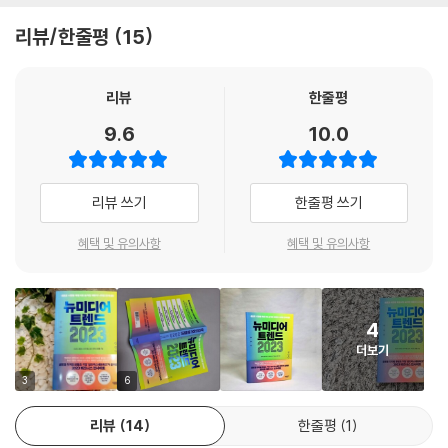
이퍼리얼리즘 콘텐츠를 재미있게 보면서 자연스럽게 해답을 얻어갈 수 있
히 세상에 영향을 미치고 나아가 세상을 변화시키는 데 일조하고 있다. 뉴
리뷰/한줄평
15
기 때문이다. 물론 지금은 하이퍼리얼리즘의 전성기지만 유사한 콘텐츠가
미디어는 이제 우리 삶에서 대체할 수 없는 일부가 되어버렸다고 해도 과
많아짐에 따라 이 트렌드 역시 식상해질 가능성이 크다. 그리고 신선한 콘
언이 아니다. 앞으로 뉴미디어는 우리 삶에 어떤 영향을 주고 또 어떻게 세
텐츠에 대한 대중의 니즈는 계속될 것이다. 결국 중요한 것은 지금 하이퍼
상을 변화시킬까? 그리고 그 안에서 우리는 어떤 기회를 발견해야 할까?
리뷰
한줄평
리얼리즘이 대세 트렌드라는 사실 자체가 아니다. 여기서 우리가 얻어야
9.6
10.0
할 인사이트는 ‘사람들이 왜 지금 하이퍼리얼리즘에 이토록 열광하는지’에
『뉴미디어 트렌드 2023』이 바로 그 힌트가 되어줄 수 있다. 샌드박스네트
대해 제대로 아는 것이다. 그래야 시대와 대중의 니즈에 맞게 보다 더 진화
워크 데이터랩은 대한민국에서 가장 방대한 양의 유튜브 데이터를 분석하
된 하이퍼리얼리즘으로 지금의 관심을 이어갈 수 있다.
는 팀으로 매일 업로드되는 5만여 개의 콘텐츠와 상위 2만여 개의 유튜브
리뷰 쓰기
한줄평 쓰기
--- p.165
채널 데이터를 분석한다. 또한 유튜브 공식 파트너사에게 제공되는 채널
내부 데이터를 독점적으로 확보하여 거시적인 트렌드 분석은 물론 크리에
혜택 및 유의사항
혜택 및 유의사항
2023년의 리본세대는 결코 ‘올드하지’ 않다. 그들은 은퇴했지만 아직 생기
이터들의 고충 해결을 위해 세밀한 인사이트를 도출하고 있다.
가 넘치고, 자신을 위해 쓸 돈과 시간적 여유가 충분하다. 경제 성장기와 I
MF를 모두 경험했기 때문에 위기에 강한 맷집과 노련함도 갖고 있다. 따라
가장 빠르게 트렌드를 반영하는 뉴미디어 콘텐츠들을 분석하면서 이들은
서 경기가 침체될수록 리본세대가 가진 파워는 더 주목받게 될 것이며, 소
4
2023년 미디어 업계가 주목해야 할 핵심 키워드로 다음의 5개를 선정했
비의 새로운 축으로 자리할 것이다. 기업 또한 이러한 흐름을 빠르게 읽어
더보기
다. ‘크리에이터 빅웨이브’, ‘하이퍼리얼리즘의 시대’, ‘리본세대’, ‘뉴미디어
내어 리본세대를 위한 서비스와 상품을 쏟아낼 가능성이 높다.
와 패션 산업’, ‘주인공들의 성 역할 변천사’가 그것이다. 이러한 콘텐츠와
3
6
--- p.222
뉴미디어 속에서 꿈틀대며 모습을 드러내는 대중의 니즈는 과연 무엇인
리뷰
14
한줄평
1
가? 그 니즈는 어떤 새로운 시장을 탄생시킬까? 그리고 이 키워드들 속에
사람은 미디어의 영향을 받으며 동시에 미디어에 영향을 준다. 그러므로