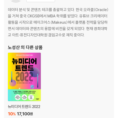
팬데믹이 가져온 삶의 변화, 달라진 패션 산업
데이터 분석 및 콘텐츠 테크를 총괄하고 있다. 한국 오라클(Oracle)
패션 산업을 움직이는 보이지 않는 손, 대중과 뉴미디어
을 거쳐 중국 CKGSB에서 MBA 학위를 받았다. 유튜브 크리에이터
뉴미디어 속에 담긴 대중의 니즈를 포착하라
활동을 시작으로 메이크어스(Makeus)에서 플랫폼 전략을 담당하
성공의 답은 언제나 고객에게 있다
면서 데이터와 콘텐츠의 융합에 비전을 갖게 되었다. 현재 경희대학
교 아트·퓨전디자인대학원 겸임교수로 재직 중이다.
05 판타지에서 리얼로, 콘텐츠 속 주인공들의 성 역할 변천사
_어설픈 환상의 퇴장, 진짜 현실로 위로받다
노성산
의 다른 상품
환상보다는 현실이 더 맛있다
콘텐츠 속 남녀가 변화하고 있다
신규 창작자들의 등장과 콘텐츠 혁신
경계가 사라진 시대, 창작자들이 가야 할 방향은?
주
뉴미디어 트렌드 2022
10
17,100
%
원