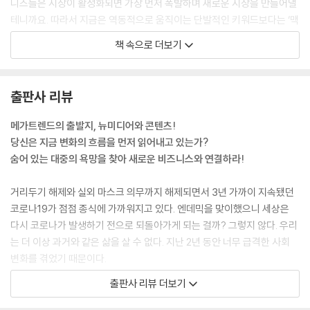
니즈들은 시장이 활성화되면 가장 먼저 폭발하며 새로운 시장을 만들어낼
테니까요. 따라서 지금은 역동적으로 움직이는 단발적인 키워드보다는 ‘맥
락’이 중요한 시점입니다.
책 속으로 더보기
--- p.9~10
이런 도전적인 변화들이 의미하는 것은 무엇일까? 바로 ‘1인 미디어’가 아
출판사 리뷰
니라 ‘1인 미디어 엔터테인먼트 기업’의 도래다. 이제 OTD는 일시적인 현
상이 아닌 하나의 트렌드로 자리 잡았다. 인플루언서 마케팅 허브(Influen
메가트렌드의 출발지, 뉴미디어와 콘텐츠!
cer Marketing Hub)에 따르면, 전 세계적으로 5,000만 명의 콘텐츠 크
당신은 지금 변화의 흐름을 먼저 읽어내고 있는가?
리에이터가 존재하며 이 중 200만 명은 10만 달러(약 1.3억 원) 이상의 소
숨어 있는 대중의 욕망을 찾아 새로운 비즈니스와 연결하라!
득을 얻고 있다고 한다. 또한 2021년에만 크리에이터 경제에 13억 달러
(약 1.6조 원)의 투자가 이루어졌으며 2022년 크리에이터 경제의 규모도
거리두기 해제와 실외 마스크 의무까지 해제되면서 3년 가까이 지속됐던
약 1,040억 달러(약 130조 원)에 달한다고 추정했다. 크리에이터를 기반
코로나19가 점점 종식에 가까워지고 있다. 엔데믹을 맞이했으니 세상은
으로 하는 경제 생태계가 미래의 새로운 먹거리로 부상했음을 이러한 데이
다시 코로나가 발생하기 전으로 되돌아가게 되는 걸까? 그렇지 않다. 우리
터를 통해 엿볼 수 있다.
는 더 이상 과거와 같은 삶을 살 수 없다. 지난 2년 동안 너무 급격한 사회
--- p.103
변화를 겪었기 때문이다.
출판사 리뷰 더보기
최근 하이퍼리얼리즘이 더 각광받는 이유는 시대적인 요인도 한몫한다. 오
비대면이 일상화되고 온라인으로 전 세계 사람들이 하나가 되면서 유튜브
프라인으로의 회귀가 시작되면서 인간관계에 대한 고민도 깊어지는데 하
를 필두로 한 여러 뉴미디어, 그리고 여기서 비롯된 각종 콘텐츠들은 여전