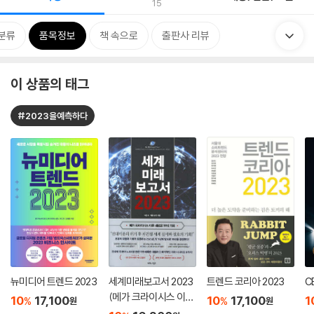
15
분류
품목정보
책 속으로
출판사 리뷰
이 상품의 태그
#2023을예측하다
뉴미디어 트렌드 2023
세계미래보고서 2023
트렌드 코리아 2023
C
(메가 크라이시스 이후
10
17,100
10
17,100
1
%
%
원
원
새로운 부의 기회)