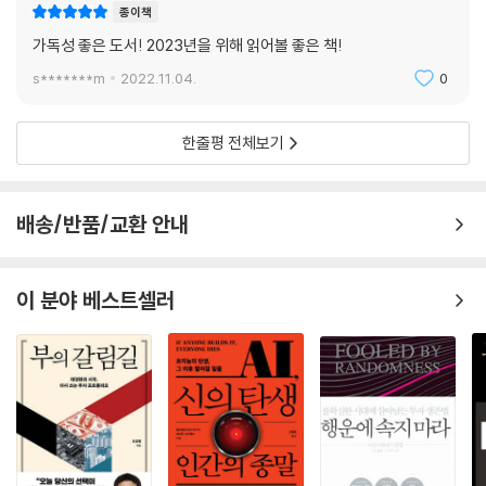
움직이지만은 않겠지만 큰 흐름을 파악하는 데 도움을 줄 설명서가 있다면
종이책
길을 찾는 일이 조금은 더 쉬워지지 않을까? 콘텐츠와 뉴미디어를 둘러싼
가독성 좋은 도서! 2023년을 위해 읽어볼 좋은 책!
세상의 변화, 그 변화 이면에 자리한 대중의 욕망과 트렌드의 맥락을 알려
s*******m
2022.11.04.
0
주는 이 책이 바로 그 길을 찾는 훌륭한 이정표이자 가이드가 되어줄 것이
다.
한줄평 전체보기
배송/반품/교환 안내
이 분야 베스트셀러