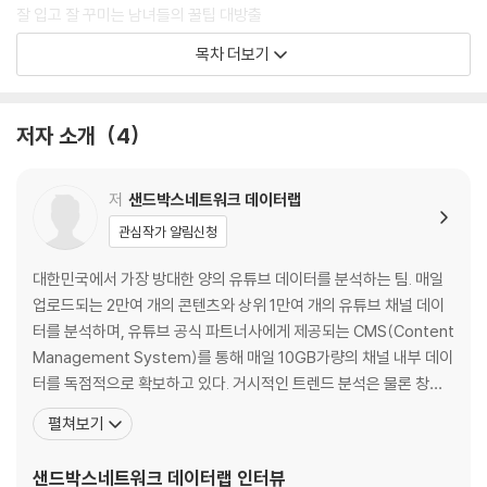
잘 입고 잘 꾸미는 남녀들의 꿀팁 대방출
돈과 경제, 세상의 흐름을 읽다
목차 더보기
알아두면 쓸모 있는 다양한 잡학 상식
마음의 양식을 쌓고 삶의 지혜를 얻다
다채로운 라이프스타일을 골라 보는 재미
저자 소개
4
보기만 해도 눈과 귀가 즐거워지는 시간
요즘 아이들, 알파세대의 선택은?
저
샌드박스네트워크 데이터랩
PART 2_ 변화하는 콘텐츠 미디어,
관심작가 알림신청
그 속 숨어 있는 니즈와 맥락을 읽다
대한민국에서 가장 방대한 양의 유튜브 데이터를 분석하는 팀. 매일
01 콘텐츠 세상의 새로운 물결, 크리에이터 빅웨이브
업로드되는 2만여 개의 콘텐츠와 상위 1만여 개의 유튜브 채널 데이
_크리에이터에 의한, 크리에이터를 위한 세계
터를 분석하며, 유튜브 공식 파트너사에게 제공되는 CMS(Content
Management System)를 통해 매일 10GB가량의 채널 내부 데이
크리에이터 빅웨이브가 시작되다
터를 독점적으로 확보하고 있다. 거시적인 트렌드 분석은 물론 창작
세상을 변화시키는 크리에이터의 영향력
자들의 고충 해결을 위해 세밀한 인사이트를 도출하고 있다. 그 밖에
펼쳐보기
플랫폼 경쟁의 최전선, 크리에이터의 마음을 사로잡아라
도 자체 솔루션을 개발하여 운영 중이며, 유튜브 컨설팅이 필요한 외
플랫폼을 넘어 탄생하는 새로운 경제 생태계
부 기업과도 활발히 협업하고 있다. 국내 유일의 유튜브 빅데이터 분
샌드박스네트워크 데이터랩
인터뷰
크리에이터 빅웨이브에 어떻게 올라탈 것인가