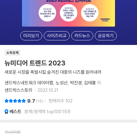
미리보기
사이즈비교
카드뉴스
공유하기
소득공제
뉴미디어 트렌드 2023
새로운 시장을 폭발시킬 숨겨진 대중의 니즈를 읽어내라
샌드박스네트워크 데이터랩
노성산
박진경
김태홍
저
샌드박스스토리
2022.10.21.
9.7
판매지수
102
15
베스트
경제/경제학 top100 15주
19,000
원