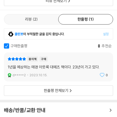
이에, 재계는 긴축경영으로 '현금' 확보에 사활을 걸었다. 현대건설기계를
리뷰 전체보기
포함한 현대중공업그룹 건설기계부문 3사는 "현금 확보를 위한 전략을 최
우선적으로 시행할 것"이라며 "채권 관리도 보다 면밀하게 하고, 운전자본
리뷰
2
한줄평
1
도 실시간으로 감시하는 대응 체계를 강화한다"고 밝혔다. 두산그룹은 두
산에너빌리티 지분 4.5%를 6200억원에 블록딜(대량지분 장외매매) 방
식으로 매각, 현금 유동성을 확보했다. 그룹 사내 알짜 회사의 지분을 희생
클린봇
이 부적절한 글을 감지 중입니다.
설정
해서라도 현금을 최대한 확보하겠다는 전략이다. 고물가와 공급망 교란 등
대내외 악재로 한국 경제가 흔들리는 양상을 보이자 국민이 지갑을 닫고,
구매한줄평
추천순
기업이 투자에 나서지 않고 있는 것이다.
종이책
구매
외부 환경은 더 불안...우크라 전쟁 최대 악재
1년을 예상하는 매경 아웃룩 대예츠 책이다. 23년이 가고 있다.
d*****2
2023.10.15.
0
사정이 이렇자, 일각에서는 현재 위기가 2023년에는 과거 2008년 글로
벌 금융위기 수준으로 치달을 수 있다고 경고한다. 현재 위기가 2008년
글로벌 금융위기와 비슷한 점이 많은 것은 사실이다. 가파른 금리 상승과
한줄평 전체보기
부동산 PF 관련 각종 부채 문제가 도화선이 됐다는 점에서 그렇다. 2000
년대 중반, 미국 기준금리가 급격히 높아진 상황에서 서브프라임 모기지
부실 사태가 발생하며 금융위기가 시작됐기 때문이다. 전문가들은 2023
배송/반품/교환 안내
년 초 미국 기준금리가 5%에 육박할 수 있다는 전망을 내놓는다. 이 경우