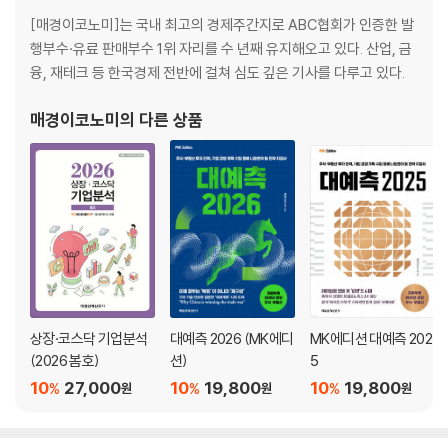
[매경이코노미]는 국내 최고의 경제주간지로 ABC협회가 인증한 발
Ⅳ. 세계 경제 어디로
행부수·유료 판매부수 1위 자리를 수 년째 유지해오고 있다. 산업, 금
융, 재테크 등 한국경제 전반에 걸쳐 심도 깊은 기사를 다루고 있다.
국제환율 / 국제금리 / 미국 / 중국 / 일본 / 유럽연합 / 인도 / 브라질 / 러
시아·동유럽 / 동남아시아 / 중동·중앙아시아 / 중남미 / 오세아니아 / 아
매경이코노미
의 다른 상품
프리카
Ⅴ. 원자재 가격
원유 / 농산물 / 금 / 철강 / 비철금속 / 희유금속
Ⅵ. 자산 시장 어떻게 되나
1. 주식 시장
상장·코스닥 기업분석
대예측 2026 (MK에디
MK에디션 대예측 202
코스피 전망 / 나스닥 전망 / 없는 게 없다…ETF 전성시대 / 양보다 질로
(2026 봄호)
션)
5
승부하는 IPO / 가상자산 다시 뜰까
10
27,000
10
19,800
10
19,800
%
%
%
원
원
원
2. 부동산 시장
재건축 시장 어디로 / 재개발 시장 어디로 / 신도시 개발 어디로 / 전셋값