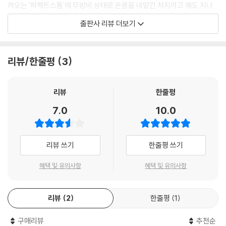
---「2023년 어디에 투자할까 : 주식 - 금융」중에서
려오는 '퍼펙트스톰'에 무방비 상태로 온몸을 내맡긴 처지라고 해도 지나
친 말이 아니다.
출판사 리뷰 더보기
2023년은 집값이 지난 몇 년처럼 대세 상승하기는 어려운 환경이 됐다. 그
럼에도 조금 바꿔 생각하면 2023년은 넉넉한 현금을 보유했고 당장 실거
'비상경영' 돌입한 재계...2023년 투자 대폭 축소
주를 해결해야 하는 무주택 실수요자에게 '급매' 매물을 노려볼만한 시기
리뷰/한줄평
3
가 될 수 있다.
코로나 팬데믹은 종식 기미가 보이지 않고 교착 상태에 빠진 러시아-우크
---「2023년 어디에 투자할까 : 부동산 - 아파트」중에서
라이나 전쟁으로 전 세계 경제는 교착국면에 빠졌다. 국제통화기금(IMF)
는 2023년 세계경제 성장률 전망치를 2.9%에서 2.7%로 0.2%포인트 내
리뷰
한줄평
렸다. IMF는 2023년 세계성장률 전망을 2022년 1월엔 3.8%로 예상했지
7.0
10.0
만 4월(3.6%), 7월(2.9%)에 낮춘데 이어 잇달아 하향조정했다. 전 세계
33%의 국가가 2분기 연속 역성장을 기록하는 등 위기 상황이 장기화한 데
따른 조치다. 고물가-고금리-고환율 등 세계경제를 강타하고 있는 '3
리뷰 쓰기
한줄평 쓰기
고'의 복합위기가 여전한 가운데 러시아-우크라이나 전황 악화, 미중 갈등
격화 등에 대한 우려가 커진 결과다.
혜택 및 유의사항
혜택 및 유의사항
특히 세계경제를 이끄는 G7 국가에 대한 전망도 좋지 못하다. IMF는 202
리뷰
2
한줄평
1
3년 성장률에 대해 G7 국가 가운데 미국만 1%로 그대로 유지했을 뿐 나머
지 6개국에 대해서는 모두 하향조정했다. 유럽경제를 이끄는 독일(-0.
구매리뷰
추천순
3%)과 이탈리아(-0.2%)는 역성장을 예고했다. 유로존 전망치도 1.2%에