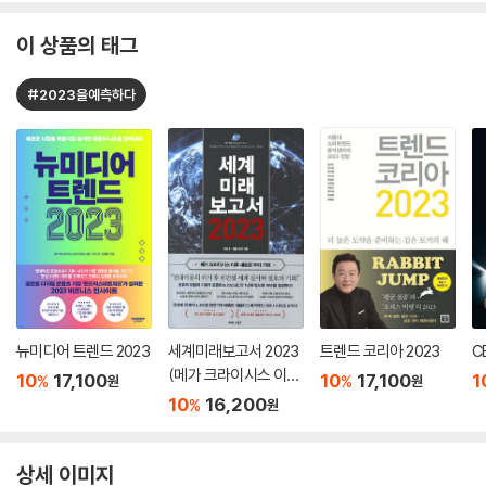
이 상품의 태그
#2023을예측하다
뉴미디어 트렌드 2023
세계미래보고서 2023
트렌드 코리아 2023
C
(메가 크라이시스 이후
10
17,100
10
17,100
1
%
%
원
원
새로운 부의 기회)
10
16,200
%
원
상세 이미지