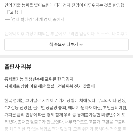
인의 지출 능력을 떨어뜨림에 따라 경제 전망이 어두워지는 것을 반영했
다"고 했다.
---「경제 확대경 : 세계 경제」중에서
엔데믹 이후 가장 기대되는 부문이 오프라인 업종이다. 위드코로나 이후 2
022년 하반기부터 서울 명동이 서서히 부활의 시동을 걸고 있는가 하면
책 속으로 더보기
침체됐던 서울 신림동, 종로 등도 점차 활기를 찾아가는 분위기다. 2023
년이면 '실내 노 마스크 시대'도 열릴 것으로 예상된다.
---「2023 10대 이슈 : 엔데믹 원년 모습은?」중에서
출판사 리뷰
2023년 노사관계는 2022년보다 더 복잡하고 갈등이 산재할 가능성이 높
통제불가능 외생변수에 포위된 한국 경제
다. 경제적인 상황과 정치적인 상황이 모두 대립적인 노사관계에 영향을
시계제로 상황 이끌 혜안 절실...전화위복 전기 찾을 때
미칠 것으로 예상되기 때문이다.
---「지표로 보는 한국 경제 : 노사관계」중에서
한국 경제는 그야말로 시계제로 위기 상황에 처해 있다. 우크라이나 전쟁,
G2 갈등 신냉전, 글로벌 공급망 붕괴, 에너지·원자재 대란, 초인플레이션,
손해보험은 생명보험과 달리 2023년 전망이 다소 밝다. 개인보험에 속하
가파른 금리 인상에 따른 경제 침체 우려 등 통제불가능한 외생변수에 포
는 장기 보장성보험과 자동차 보험의 성장세가 조금 꺾였지만, 일반손해보
위됐다. 좀처럼 탈출구가 안 보인다. 내부적으로도 고물가·고환율·고금리
험이 지속적인 고성장세를 보이고 있는 덕분이다.
등 최근 접한 적 없는 복합쇼크가 덮쳤다. 모든 위기가 동시다발적으로 몰