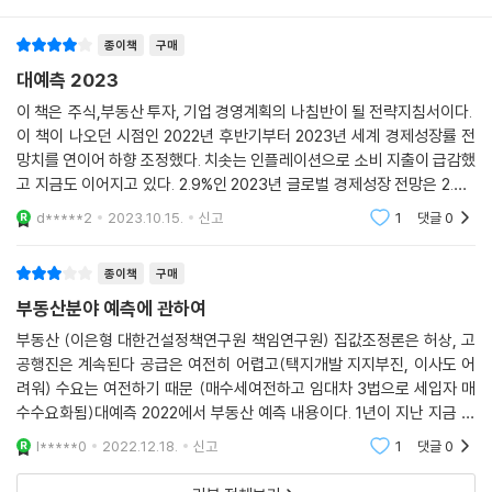
서 0.5%로 크게 내렸다. 러시아-우크라이나 전쟁 여파로 에너지난과 금리
인상에 따른 충격이 유럽경제에 큰 타격을 줄 것으로 내다본 것이다. 한국
종이책
구매
경제에 대한 부정적인 전망도 확산 중이다. IMF는 한국에 대해서도 종전 2.
대예측 2023
1%에서 2%로 0.1%포인트 하향 조정했다. 이는 우리 정부 전망치(2.5%)
이 책은 주식,부동산 투자, 기업 경영계획의 나침반이 될 전략지침서이다.
는 물론 아시아개발은행(ADB)(2.3%)이나 경제협력개발기구(OECD)
이 책이 나오던 시점인 2022년 후반기부터 2023년 세계 경제성장률 전
(2.2%), 한국은행(2.1%)보다도 낮은 수치다.
망치를 연이어 하향 조정했다. 치솟는 인플레이션으로 소비 지출이 급감했
고 지금도 이어지고 있다. 2.9%인 2023년 글로벌 경제성장 전망은 2.7%
우리 기업은 사실상 '컨틴전시플랜'(비상경영) 모드에 돌입했다. SK하이
로 낮췄고, 올해 세계 경기는 여전히 어렵다. 인플레이션이 개인의 지출 능
d*****2
2023.10.15.
신고
1
댓글
0
닉스는 2022년 3분기 영업이익이 전년 동기 대비 60% 급감하자 "전례 없
력을 떨어뜨림에
는 시황 악화에 직면했다"는 표현까지 썼다. 결국 10조원대 후반으로 예상
종이책
구매
되는 2022년 투자액에 비해 2023년 투자 규모는 50% 이상 줄이기로 했
부동산분야 예측에 관하여
다. 글로벌 금융위기가 덮친 2008~2009년 시설투자 축소에 버금가는
수준이다. 포스코 그룹 역시 2022년 9월부터 주요 계열사 CFO들이 2주
부동산 (이은형 대한건설정책연구원 책임연구원) 집값조정론은 허상, 고
에 한 번 모여 비상경영대응팀 회의를 열고 있다. LG전자는 경영 환경 악
공행진은 계속된다 공급은 여전히 어렵고(택지개발 지지부진, 이사도 어
려워) 수요는 여전하기 때문 (매수세여전하고 임대차 3법으로 세입자 매
화를 대비해 전시작전상황실인 '워룸'을 2022년 11월부터 가동 중이다. 현
수수요화됨)대예측 2022에서 부동산 예측 내용이다. 1년이 지난 지금 다
대차는 대외 변동성 확대에 따른 유동성 관리 차원에서 2022년 투자 계획
시보니 내 얼굴이 화끈거릴 지경이다.그럼에도 부동산분야의 필자는 올해
을 기존 9조2000억원에서 8조9000억원으로 하향 조정했다.
l*****0
2022.12.18.
신고
1
댓글
0
에도 꿋꿋하게 대예측을