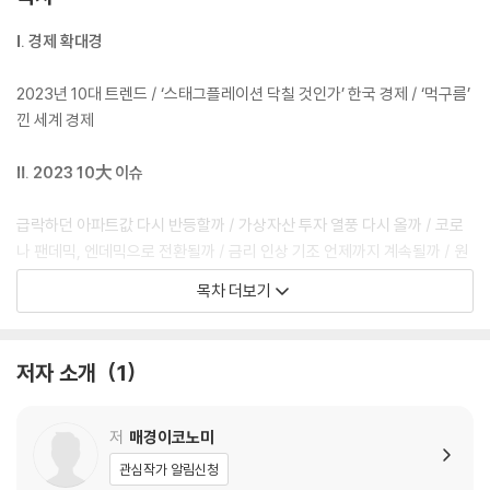
Ⅰ. 경제 확대경
2023년 10대 트렌드 / ‘스태그플레이션 닥칠 것인가’ 한국 경제 / ‘먹구름’
낀 세계 경제
Ⅱ. 2023 10大 이슈
급락하던 아파트값 다시 반등할까 / 가상자산 투자 열풍 다시 올까 / 코로
나 팬데믹, 엔데믹으로 전환될까 / 금리 인상 기조 언제까지 계속될까 / 원
전산업 르네상스 지속될까 / 미중 갈등, 한국 경제에 미치는 영향은 / 러시
목차 더보기
아-우크라이나 전쟁 끝은 언제...글로벌 에너지 시장 재편될까 / 꽉 막힌 한
일관계 회복 가능할까 / 한국 경제 버팀목 반도체 산업의 운명은 / 윤석열
대통령 지지율 회복할 수 있을까
저자 소개
1
Ⅲ. 지표로 보는 한국 경제
저
매경이코노미
소비 / 물가 / 투자 / 국내 금리 / 원달러 환율 / 국제수지 / 고용·실업 / 노
관심작가 알림신청
사 관계 / 가계부채·재정수지 / 지방 경제 / 글로벌 교역