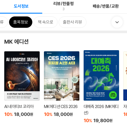
리뷰/한줄평
도서정보
배송/반품/교환
3
류
품목정보
책 속으로
출판사 리뷰
MK 에디션
AI 네이티브 코리아
MK에디션 CES 2026
대예측 2026 (MK에디
자
션)
10
18,000
10
18,000
1
%
%
원
원
10
19,800
%
원