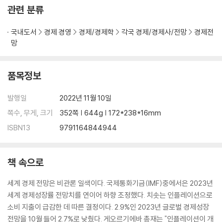
계속 상승할까 / 수익형 부동산 투자는
관련 분류
〈부록〉 2023년 어디에 투자할까
국내도서
경제 경영
경제/경제학
각국 경제/경제사/전망
경제전
1. 주식 유망 투자처
망
IT·전자통신·스마트폰 / 금융 / 정유·화학·에너지 / 자동차·운송 / 건설·중
공업 / 교육·문화 /소비재 / 의료·바이오 / 중소형주
2. 부동산 유망 투자처
품목정보
아파트 / 상가 / 업무용 부동산 / 토지 / 경매
발행일
2022년 11월 10일
쪽수, 무게, 크기
352쪽 | 644g | 172*238*16mm
ISBN13
9791164844944
책 속으로
세계 경제 전망은 비관론 일색이다. 국제통화기금(IMF)중에서은 2023년
세계 경제성장률 전망치를 연이어 하향 조정했다. 치솟는 인플레이션으로
소비 지출이 급감한 데 따른 결정이다. 2.9%인 2023년 글로벌 경제성장
전망을 10월 들어 2.7%로 낮췄다. 게오르기에바 총재는 "인플레이션이 개