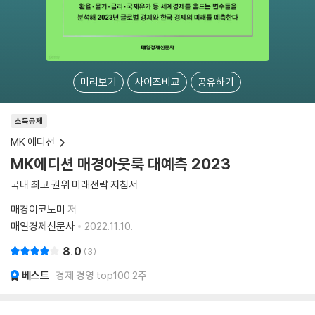
미리보기
사이즈비교
공유하기
소득공제
MK 에디션
MK에디션 매경아웃룩 대예측 2023
국내 최고 권위 미래전략 지침서
매경이코노미
저
매일경제신문사
2022.11.10.
8.0
3
베스트
경제 경영 top100 2주