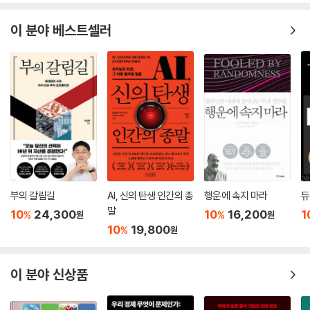
국내 기준금리도 3% 후반대까지 오를 가능성이 있다. 또 한 가지 유사한
점은 레버리지 이슈가 위기의 도화선이 됐다는 사실이다. 최근 국내에서도
이 분야 베스트셀러
레고랜드發 부동산 PF 불안으로 금융권 부실 우려가 커졌다.
외부 악재만 놓고 보면 당시보다 더 심하다는 게 일반적인 분석이다. 다양
한 변수가 한꺼번에 부정적인 방향으로 흘러갈 경우, 2008년보다 더 큰
위기가 올 수 있다는 전망이 나오는 이유다. 가장 큰 변수는 우크라이나와
러시아 간 전쟁이다. 이미 전쟁이 장기화하며 각종 공급망이 무너졌고 물
가가 급등했다. 만약 전쟁이 길어져 천연가스 가격이 하락하지 않고 유럽
경제가 급격히 침체된다면, 글로벌 위기가 한국으로 전이되는 건 시간문제
다. 두 번째 변수는 중국이다. 시진핑 중국 국가주석의 1인 통치체제가 본
격화하며 벌써부터 중국 경제와 기업 성장에 독이 될 것이라는 불안감이
부의 갈림길
AI, 신의 탄생 인간의 종
행운에 속지 마라
듀
글로벌 자본시장에 확산하고 있다. 시 주석 3연임이 확정된 후, 중화권 증
말
10
24,300
10
16,200
1
%
%
원
원
시가 모두 폭락한 게 방증이다. 미국과 중국의 정치·경제 갈등을 배제하더
10
19,800
%
원
라도 중국경제 저성장이 문제 될 수 있다. 중국이 2023년에도 '제로 코로
나' 방역정책을 완화하지 않거나, 시진핑이 내세운 '공동부유' 기조가 강화
이 분야 신상품
된다면 저성장 국면이 이어질 것으로 관측된다. 한국경제의 상당 부분을
중국에 의존하는 현실을 감안하면 한국 경제가 중국發 리스크를 만날 수
있다는 경고가 나오는 이유다.