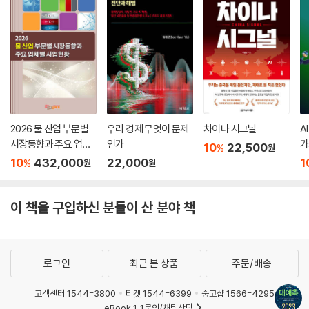
경제위기 현실화 가능성...신용도·외환보유액은 안정적
다만 전문가들은 2008년과 같은 경제위기가 현실화할 가능성은 높지 않
다고 판단한다. 2008년 이후 위기에 버틸 수 있는 기초 체력을 길렀기 때
문이다. 금리인상 속도나 환율 등 일부 경제지표는 글로벌 금융위기 때와
근접한 수준까지 악화됐으나, 대부분은 당시보다 안정적이라는 점이 긍정
2026 물 산업 부문별
우리 경제 무엇이 문제
차이나 시그널
A
적이다. 각종 지표도 2008년보다 안정적이라는 점 역시 위기 가능성을 낮
시장동향과 주요 업체
인가
가
게 보는 이유다.
10
22,500
%
원
별 사업현황
7
10
432,000
22,000
1
%
원
원
결국 이 같은 위기와 혼돈의 시대에 요구되는 것은 정치·경제·사회적 응전
의 과정을 슬기롭게 극복하고, 한 단계 더 도약할 수 있는 '초과회복'(Sup
이 책을 구입하신 분들이 산 분야 책
ercompensation)으로 전화위복의 전기를 찾는 것이다. 2022년 23회
째를 맞은 아시아 최대 비즈니스포럼인 세계지식포럼의 메인 주제로 '초과
회복'이 낙점된 것도 이런 배경에서다. 2023년은 위기 극복 후 더 강한 나
라·기업·가계가 될 수 있는 '초과회복'의 길을 위해 출발하는 원년이다. 앞
로그인
최근 본 상품
주문/배송
으로 10년의 신경제로 글로벌 질서가 재편되는 과정에서 새로운 부와 전
고객센터 1544-3800
티켓 1544-6399
중고샵 1566-4295
에 없던 기회가 올지 모른다.
eBook 1:1문의/채팅상담