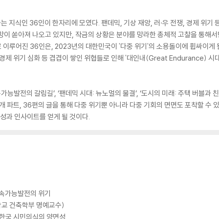
표하는 지식인 36인이 한자리에 모였다. 팬데믹, 기상 재앙, 러·우 전쟁, 경제 위
망이 쏟아져 나오고 있지만, 작금의 상황은 분야를 망라한 총체적 고찰을 통해서
로 이루어진 36인은, 2023년의 대한민국이 '다중 위기'의 소용돌이에 휩싸이게
경제 위기 심화 등 겹겹이 쌓인 위협들로 인해 '대인내(Great Endurance) 
능발전의 갈림길’, ‘팬데믹 시대: 뉴노멀의 물결’, ‘도시의 미래: 주택 버블과 친
5개 파트, 36편의 글을 통해 다중 위기뿐 아니라 다중 기회의 면면도 포착할 수 
향성과 인사이트를 얻게 될 것이다.
 지속가능발전의 위기
교 건축학부 명예교수)
: 한국 시민의식의 양면성