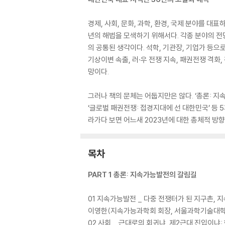
경제, 사회, 문화, 과학, 환경, 국제 분야를 대
년의 해법을 모색하기 위해서다. 각종 분야의 전
의 공통된 생각이다. 석학, 기관장, 기업가 등으
기상이변 속출, 러·우 전쟁 지속, 패권전쟁 격화, 
망이다.
그러나 책의 문체는 어둡지만은 않다. ‘총론: 지속가
‘글로벌 패권전쟁: 접경지대에 선 대한민국’ 등 
라가다 보면 어느새 2023년에 대한 총체적 방
목차
PART 1 총론: 지속가능발전의 갈림길
01 지속가능발전 _ 다중 전쟁터가 된 지구촌,
이영한(지속가능과학회 회장, 서울과학기술대학
02 사회 _ 근대로의 회귀냐, 제2근대 진입이냐