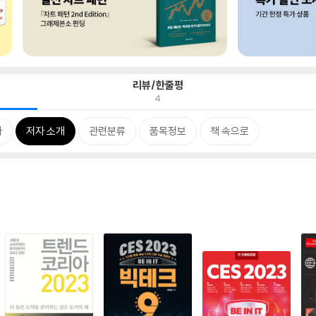
리뷰/한줄평
4
차
저자 소개
관련분류
품목정보
책 속으로