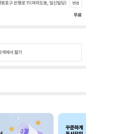
등포구 은행로 11(여의도동, 일신빌딩)
변경
무료
가게에서 팔기