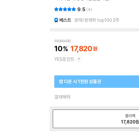
9.5
4
베스트
경제/경제학 top100 2주
19,800
원
10
17,820
YES포인트
앱 다운 시 1천원 상품권
결제혜택
종이책
17,820