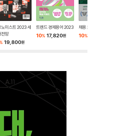
노미스트 2023 세
트렌드 경제용어 2023
채용 트렌드 2023
머니 트렌
대전망
10
17,820
10
16,200
10
1
%
%
%
원
원
19,800
%
원