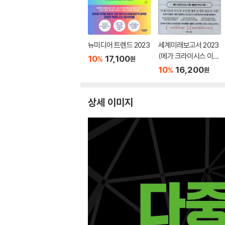
뉴미디어 트렌드 2023
세계미래보고서 2023
(메가 크라이시스 이후
10
17,100
%
원
새로운 부의 기회)
10
16,200
%
원
상세 이미지