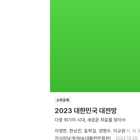
소득공제
2023 대한민국 대전망
다중 위기의 시대, 새로운 좌표를 찾아서
이영한
한상진
표학길
양명수
이규원
저
외 
지식의날개(방송대출판문화원)
2022.10.25.