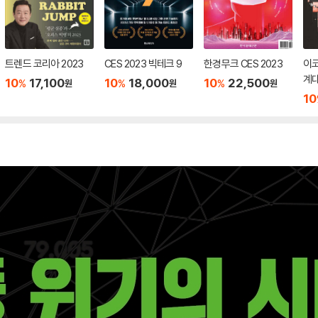
트렌드 코리아 2023
CES 2023 빅테크 9
한경무크 CES 2023
이코
계
10
17,100
10
18,000
10
22,500
%
%
%
원
원
원
10