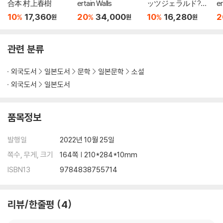
合本 村上春樹
ertain Walls
ッツジェラルド?ブ
er
ック
10
17,360
20
34,000
10
16,280
2
%
%
%
원
원
원
관련 분류
외국도서
일본도서
문학
일본문학
소설
외국도서
일본도서
품목정보
발행일
2022년 10월 25일
쪽수, 무게, 크기
164쪽 | 210*284*10mm
ISBN13
9784838755714
리뷰/한줄평
4