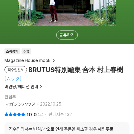
공유하기
소득공제
수입
Magazine House mook
BRUTUS特別編集 合本 村上春樹
직수입일서
ムック
바인딩/에디션 안내
편집부
マガジンハウス
2022.10.25.
10.0
판매지수
132
4
직수입외서는 변심/착오로 인해 주문을 취소할 경우
해외주문