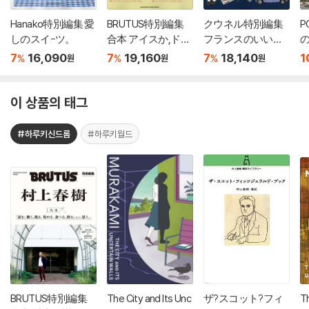
Hanako特別編集 愛
BRUTUS特別編集
クウネル特別編集
P
しのスイ-ツ。
合本 アイスか,ド-
フランスのいいモ
ナツか。
ノとライフスタイ
7
16,090
7
19,160
7
18,140
1
%
%
%
원
원
원
ル
이 상품의 태그
#하루키신드롬
#하루키월드
BRUTUS特別編集
The City and Its Unc
ザ?スコット?フィ
Th