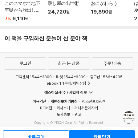
このスマホで地下
殺し屋の出世術
おにがわらう
は
牢獄から脫出して
夏
24,720
19,890
원
원
ください
7
6,110
2
%
원
이 책을 구입하신 분들이 산 분야 책
로그인
최근 본 상품
주문/배송
고객센터 1544-3800
티켓 1544-6399
중고샵 1566-4295
eBook 1:1문의/채팅상담
예스이십사(주) 사업자 정보
이용약관
개인정보처리방침
청소년보호정책
PC버전
회사소개
거래처관계자께
도서홍보
광고
Copyright © YES24 Corp. All Rights Reserved.
MATOM12
바로구매
카트담기