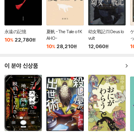
永遠の記憶
夏帆 -The Tale of K
幼女戰記(1)Deus lo
AHO-
vult
10
22,780
%
원
10
28,210
12,060
1
%
원
원
이 분야 신상품