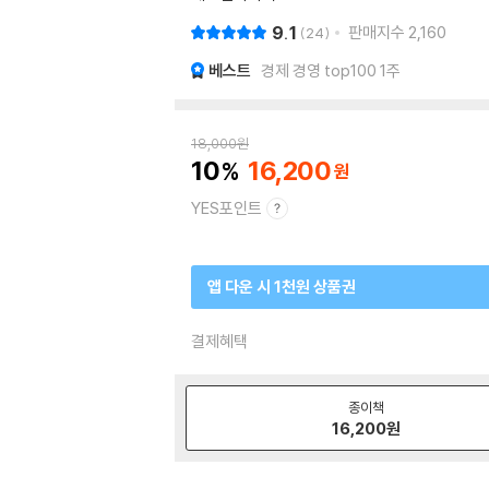
9.1
판매지수
2,160
24
베스트
경제 경영 top100 1주
18,000
원
10
16,200
YES포인트
앱 다운 시 1천원 상품권
결제혜택
종이책
16,200
원