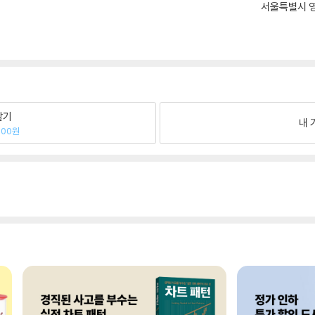
서울특별시 영
팔기
내 
600원