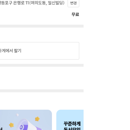
등포구 은행로 11(여의도동, 일신빌딩)
변경
무료
가게에서 팔기