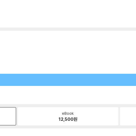
eBook
12,500
원