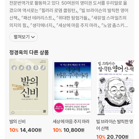
전문번역가로 활동하고 있다. 50여권의 영미권 도서를 우리말로 옮
겼으며 역서로는 『힐러리 로뎀 클링턴』, 『빌 브라이슨의 발칙한 영어
산책』, 『패션 테러리스트』, 『위대한 탐험가들』, 『새뮤얼 스마일즈의
의지의 힘』, 『생각에너지』, 『세상에 마음 주지 마라』, 『노암 촘스키의
여론조작』, 『서른, 시에서 길을 만나다』, 『열정이 차이를 만든다』, 『억
펼쳐보기
대 연봉자는 업무습관부터 다르다』, 『언세드』, 『엄마, 엄마, 엄마』,
『한니발』 『이솝 우화집』, 『그림형제 걸작 동화』, 『셰익스피어 걸작 동
정경옥
의 다른 상품
화』, 『아이스에
발의 신비
세상에 마음 주지 마라
빌 브라이슨 발칙한 영
어 산책
10
14,400
10
10,800
%
%
원
원
10
20,700
%
원