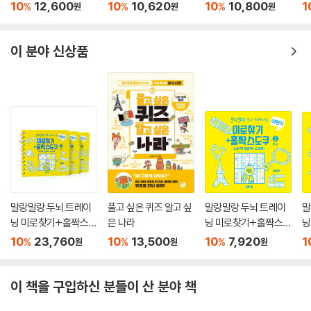
림찾기와 노랫말로 만
찾아도 끝판왕
담
10
12,600
10
10,620
10
10,800
1
%
%
%
원
원
원
나는 한국사 이야기
이 분야 신상품
말랑말랑 두뇌 트레이
풀고 싶은 퀴즈 알고 싶
말랑말랑 두뇌 트레이
말
닝 미로찾기+홀짝스도
은 나라
닝 미로찾기+홀짝스도
닝
쿠 1~3 세트
쿠2 중급
쿠
10
23,760
10
13,500
10
7,920
1
%
%
%
원
원
원
이 책을 구입하신 분들이 산 분야 책