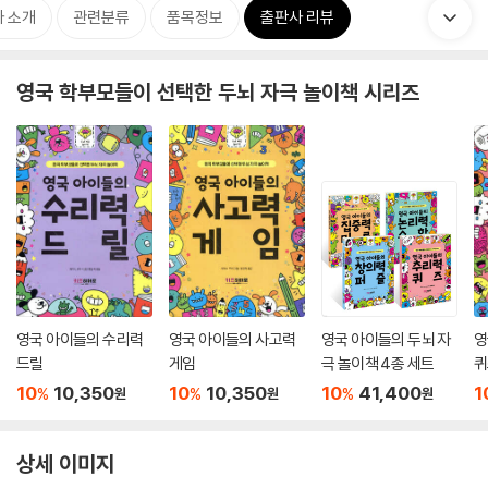
 소개
관련분류
품목정보
출판사 리뷰
영국 학부모들이 선택한 두뇌 자극 놀이책 시리즈
영국 아이들의 수리력
영국 아이들의 사고력
영국 아이들의 두뇌 자
영
드릴
게임
극 놀이책 4종 세트
퀴
10
10,350
10
10,350
10
41,400
1
%
%
%
원
원
원
상세 이미지