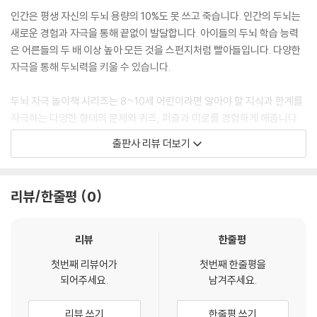
인간은 평생 자신의 두뇌 용량의 10%도 못 쓰고 죽습니다. 인간의 두뇌는
새로운 경험과 자극을 통해 끝없이 발달합니다. 아이들의 두뇌 학습 능력
은 어른들의 두 배 이상 높아 모든 것을 스펀지처럼 빨아들입니다. 다양한
자극을 통해 두뇌력을 키울 수 있습니다.
두뇌 자극 놀이책 시리즈는 8~10세 어린이라면 알아야 할 지식과 한계를
자극하는 다양한 형태의 문제와 퀴즈, 퍼즐과 미로를 경험하게 해줍니다.
어린이 스스로 다양한 지식을 자신의 것으로 만들고, 자신의 한계를 자극
출판사 리뷰 더보기
하는 문제를 스스로 이겨냄으로써 앞으로도 더 꾸준히 도전을 즐기는 건강
한 두뇌를 가질 수 있도록 도와줍니다.
리뷰/한줄평
0
『영국 아이들의 수리력 드릴』에는 8~10세의 똑똑한 어린이라면 재미있
게 풀 수 있는 80개 이상의 수리력을 키워주는 드릴 문제가 들어 있습니다.
책 속의 문제들은 갈수록 어려워집니다. 처음부터 차례차례 푸는 것을 추
리뷰
한줄평
천합니다. 페이지 아래를 보면 타이머 그림이 있습니다. 거기에 자신의 문
첫번째 리뷰어가
첫번째 한줄평을
제 풀이 시간을 적으면서 스스로 얼마나 빨리 풀 수 있는지 확인해 보세요.
되어주세요.
남겨주세요.
리뷰 쓰기
한줄평 쓰기