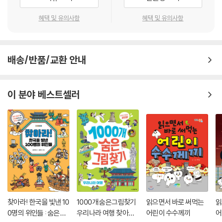
혜택 및 유의사항
혜택 및 유의사항
배송/반품/교환 안내
이 분야 베스트셀러
찾아라! 한국을 빛낸 10
1000개 숨은그림찾기
읽으면서 바로 써먹는
읽
0명의 위인들 : 숨은그
우리나라 여행 찾아도
어린이 수수께끼
어