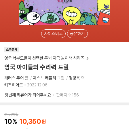
사이즈비교
공유하기
소득공제
영국 학부모들이 선택한 두뇌 자극 놀이책 시리즈
영국 아이들의 수리력 드릴
개러스 무어
글
제스 브래들리
그림
정경옥
역
키즈히어로
2022.12.06.
첫번째 리뷰어가 되어주세요
판매지수
156
11,500
원
10
10,350