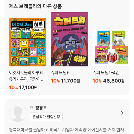
제스 브래들리
의 다른 상품
이것저것들의 하루 6 :
슈퍼 드윕 5
슈퍼 드윕 1-4권
유리개구리, 곰팡이 그
10
11,700
10
46,800
%
%
원
원
리고 DNA의 하루
10
17,100
%
원
역
정경옥
관심작가 알림신청
경북대학교를 졸업하고 외국계 기업과 에릭양 에이전시를 거쳐 현재