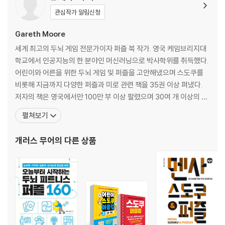
관심작가 알림신청
Gareth Moore
세계 최고의 두뇌 게임 전문가이자 퍼즐 북 작가. 영국 케임브리지대
학교에서 인공지능의 한 분야인 머신러닝으로 박사학위를 취득했다.
어린이와 어른을 위한 두뇌 게임 및 퍼즐을 고안해냈으며 스도쿠를
비롯해 지금까지 다양한 퍼즐과 미로 관련 책을 35권 이상 펴냈다.
저자의 책은 영국에서만 100만 부 이상 팔렸으며 30여 개 이상의 언
어로 번역되어 세계적인 인기를 끌고 있다. 대표 저서로는 『퍼즐 게임
펼쳐보기
북』, 『점 잇기 컬러링』, 『수학 천재를 만드는 두뇌 트레이닝』, 『판타스
틱 미로 여행』, 『40일 만에 두뇌력 천재가 된다』, 『40일 만에 기억력
개러스 무어
의 다른 상품
천재가 된다』 등이 있다