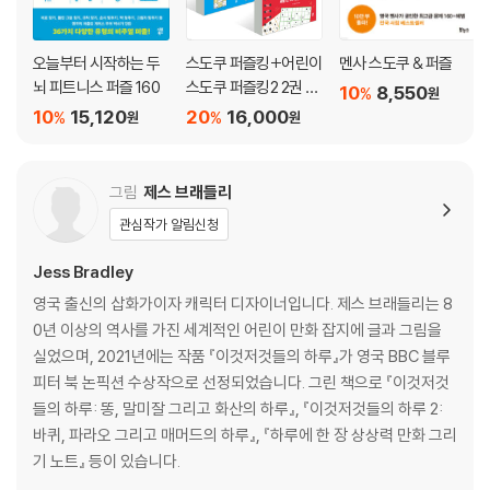
오늘부터 시작하는 두
스도쿠 퍼즐킹+어린이
멘사 스도쿠 & 퍼즐
뇌 피트니스 퍼즐 160
스도쿠 퍼즐킹2 2권 세
10
8,550
%
원
트
10
15,120
20
16,000
%
%
원
원
그림
제스 브래들리
관심작가 알림신청
Jess Bradley
영국 출신의 삽화가이자 캐릭터 디자이너입니다. 제스 브래들리는 8
0년 이상의 역사를 가진 세계적인 어린이 만화 잡지에 글과 그림을
실었으며, 2021년에는 작품 『이것저것들의 하루』가 영국 BBC 블루
피터 북 논픽션 수상작으로 선정되었습니다. 그린 책으로 『이것저것
들의 하루: 똥, 말미잘 그리고 화산의 하루』, 『이것저것들의 하루 2:
바퀴, 파라오 그리고 매머드의 하루』, 『하루에 한 장 상상력 만화 그리
기 노트』 등이 있습니다.