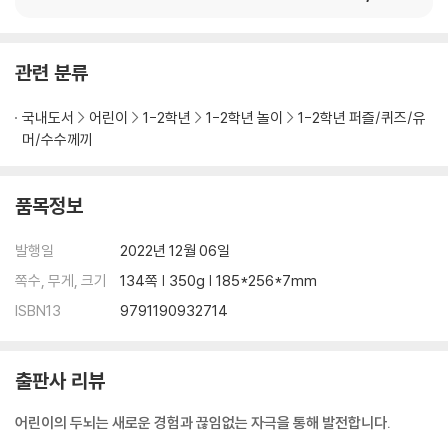
관련 분류
국내도서
어린이
1-2학년
1-2학년 놀이
1-2학년 퍼즐/퀴즈/유
머/수수께끼
품목정보
발행일
2022년 12월 06일
쪽수, 무게, 크기
134쪽 | 350g | 185*256*7mm
ISBN13
9791190932714
출판사 리뷰
어린이의 두뇌는 새로운 경험과 끊임없는 자극을 통해 발전합니다.