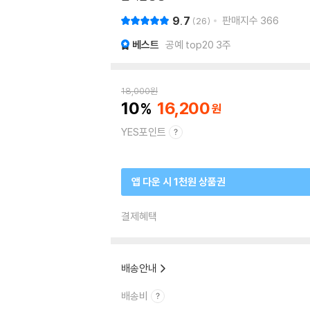
9.7
판매지수
366
26
베스트
공예 top20 3주
18,000
원
10
16,200
YES포인트
앱 다운 시 1천원 상품권
결제혜택
배송안내
배송비