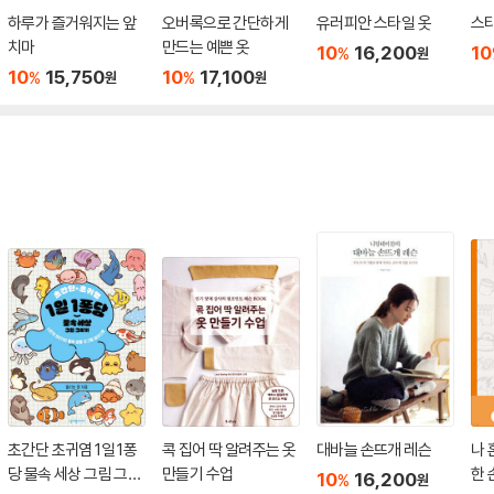
하루가 즐거워지는 앞
오버록으로 간단하게
유러피안 스타일 옷
스타
치마
만드는 예쁜 옷
10
16,200
10
%
원
10
15,750
10
17,100
%
%
원
원
초간단 초귀염 1일 1퐁
콕 집어 딱 알려주는 옷
대바늘 손뜨개 레슨
나 
당 물속 세상 그림 그리
만들기 수업
한 
10
16,200
%
원