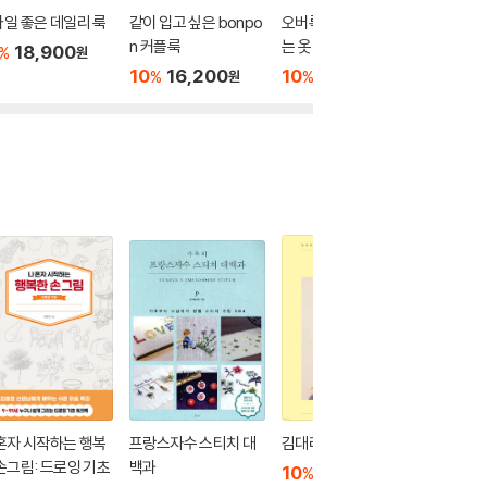
일 좋은 데일리 룩
같이 입고 싶은 bonpo
오버록 재봉틀로 만드
매일 입
n 커플룩
는 옷
한 옷 2
18,900
%
원
10
16,200
10
15,120
10
1
%
%
%
원
원
혼자 시작하는 행복
프랑스자수 스티치 대
김대리의 데일리 뜨개
대바늘 니
손그림: 드로잉 기초
백과
0
10
18,900
%
원