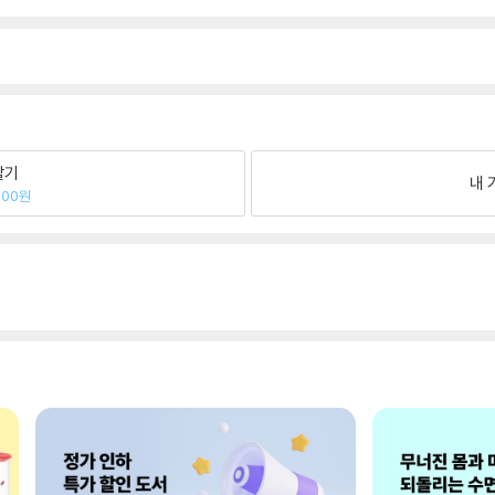
팔기
내 
000원