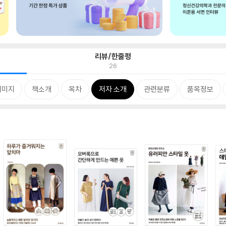
리뷰/한줄평
26
이미지
책소개
목차
저자 소개
관련분류
품목정보