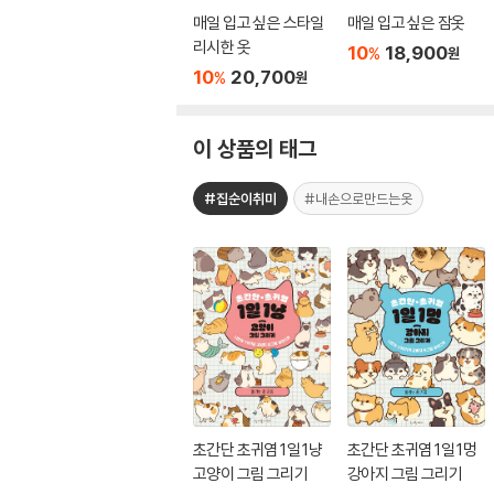
매일 입고 싶은 스타일
매일 입고 싶은 잠옷
리시한 옷
10
18,900
%
원
10
20,700
%
원
이 상품의 태그
#집순이취미
#내손으로만드는옷
초간단 초귀염 1일 1냥
초간단 초귀염 1일 1멍
고양이 그림 그리기
강아지 그림 그리기