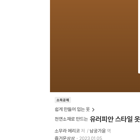
소득공제
쉽게 만들어 입는 옷
유러피안 스타일 
천연소재로 만드는
소무라 에리코
저
남궁가윤
역
즐거운상상
2023.01.05.