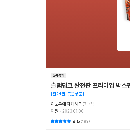
소득공제
슬램덩크 완전판 프리미엄 박스판
전24권, 묶음상품
이노우에 다케히코
글그림
대원
2023.01.06.
9.5
183