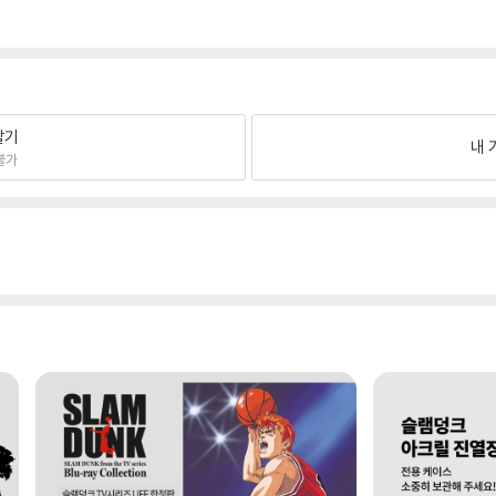
팔기
내 
불가