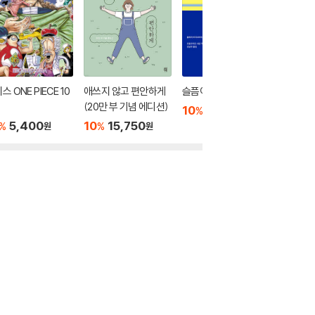
스 ONE PIECE 10
애쓰지 않고 편안하게
슬픔이여 안녕
상처받은
(20만 부 기념 에디션)
유
10
13,500
%
원
5,400
10
15,750
18,00
%
%
원
원