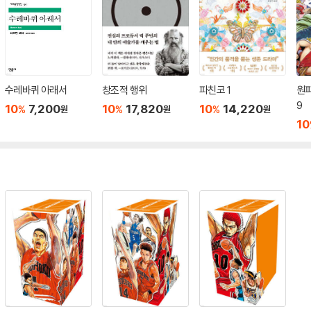
수레바퀴 아래서
창조적 행위
파친코 1
원피
9
10
7,200
10
17,820
10
14,220
%
%
%
원
원
원
10