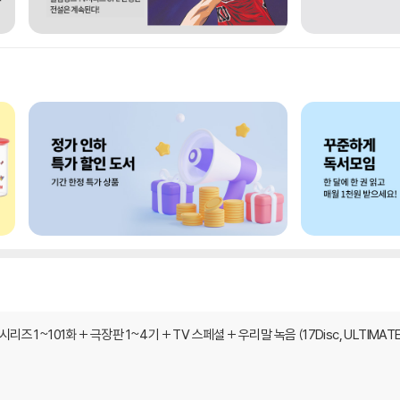
즈 1~101화 + 극장판 1~4기 + TV 스페셜 + 우리말 녹음 (17Disc, ULTIMATE 