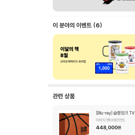
이 분야의 이벤트
6
관련 상품
[Blu-ray]
슬램덩크 TV시리
미라지 엔터테인먼트
448,000
원