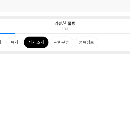
리뷰/한줄평
183
개
목차
저자 소개
관련분류
품목정보