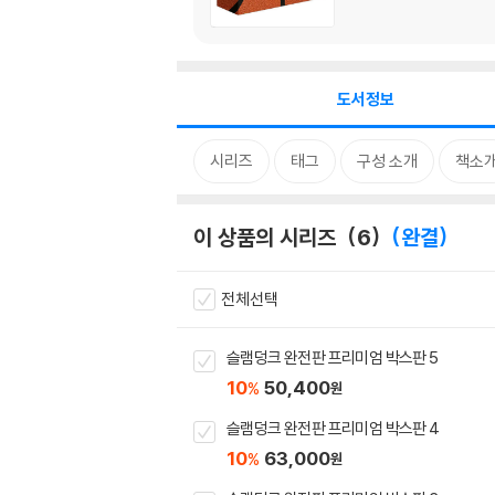
도서정보
시리즈
태그
구성 소개
책소
이 상품의 시리즈
6
완결
전체선택
슬램덩크 완전판 프리미엄 박스판 5
10
50,400
%
원
슬램덩크 완전판 프리미엄 박스판 4
10
63,000
%
원