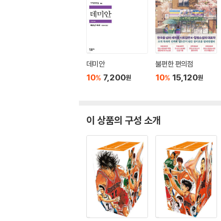
데미안
불편한 편의점
10
7,200
10
15,120
%
%
원
원
이 상품의 구성 소개