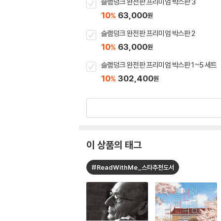
슬램덩크 완전판 프리미엄 박스판 3
10
63,000
%
원
슬램덩크 완전판 프리미엄 박스판 2
10
63,000
%
원
슬램덩크 완전판 프리미엄 박스판 1~5 세트
10
302,400
%
원
이 상품의 태그
#ReadWithMe_스타추천도서