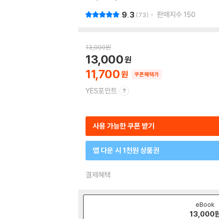
9.3
판매지수
150
73
13,000
원
13,000
11,700
쿠폰혜택가
YES포인트
사용 가능한 쿠폰 받기
앱 다운 시 1천원 상품권
결제혜택
eBook
13,000