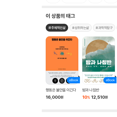
이 상품의 태그
#주체적인삶
#성취하는삶
#과학적탐구
행동은 불안을 이긴다
밤과 나침반
16,000
10
12,510
%
원
원