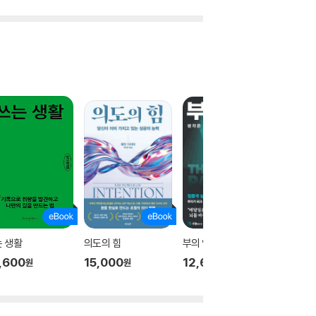
 생활
의도의 힘
부의 역설
생각의 
,600
15,000
12,600
14,00
원
원
원