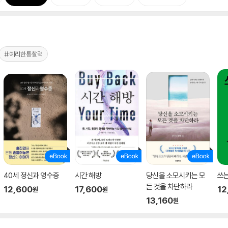
#예리한통찰력
40세 정신과 영수증
시간 해방
당신을 소모시키는 모
쓰는
든 것을 차단하라
12,600
17,600
12
원
원
13,160
원