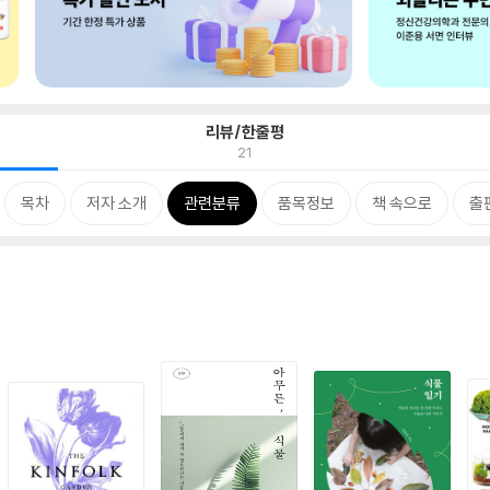
리뷰/한줄평
21
목차
저자 소개
관련분류
품목정보
책 속으로
출