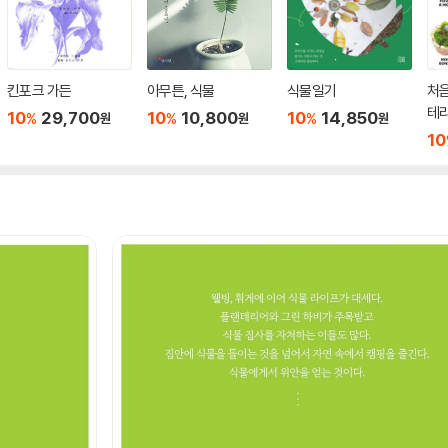
킨포크 가든
아무튼, 식물
식물일기
처음
테
10
29,700
10
10,800
10
14,850
%
%
%
원
원
원
10