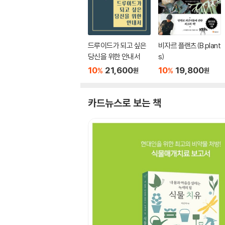
드루이드가 되고 싶은
비자르 플랜츠(B.plant
당신을 위한 안내서
s)
10
21,600
10
19,800
%
%
원
원
카드뉴스로 보는 책