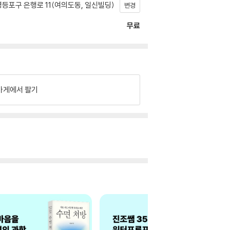
등포구 은행로 11(여의도동, 일신빌딩)
변경
무료
가게에서 팔기