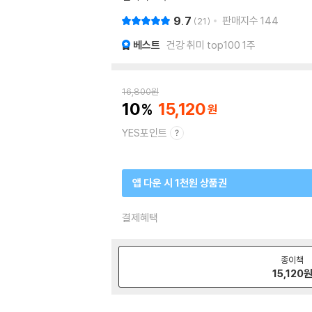
9.7
판매지수
144
21
베스트
건강 취미 top100 1주
16,800
원
10
15,120
YES포인트
앱 다운 시 1천원 상품권
결제혜택
종이책
15,120