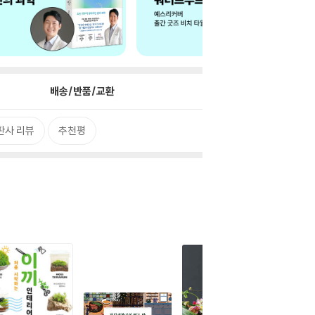
배송/반품/교환
판사 리뷰
추천평