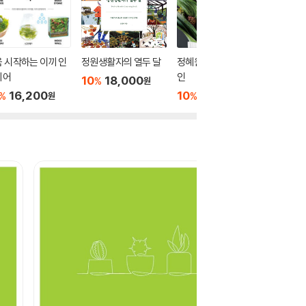
 시작하는 이끼 인
정원생활자의 열두 달
정혜원의 플라워 디자
어떤 밤
리어
인
대어 울
10
18,000
%
원
16,200
10
12,600
10
1
%
%
%
원
원