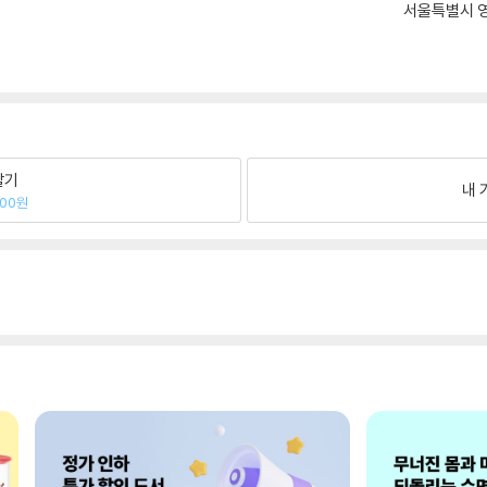
서울특별시 영
팔기
내 
900원