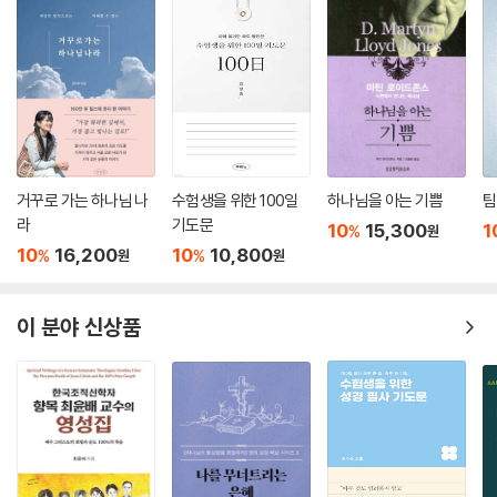
거꾸로 가는 하나님 나
수험생을 위한 100일
하나님을 아는 기쁨
팀
라
기도문
10
15,300
1
%
원
10
16,200
10
10,800
%
%
원
원
이 분야 신상품