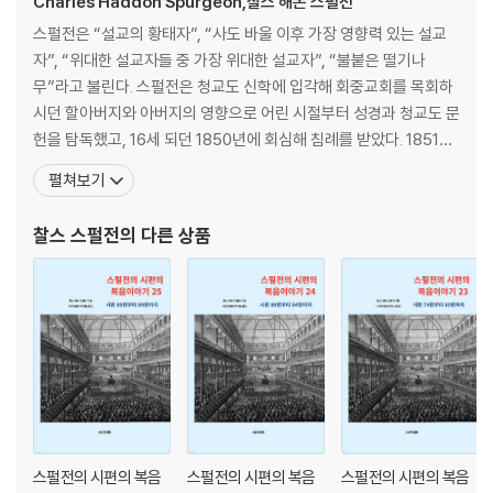
Charles Haddon Spurgeon,찰스 해돈 스펄전
스펄전은 “설교의 황태자”, “사도 바울 이후 가장 영향력 있는 설교
자”, “위대한 설교자들 중 가장 위대한 설교자”, “불붙은 떨기나
무”라고 불린다. 스펄전은 청교도 신학에 입각해 회중교회를 목회하
시던 할아버지와 아버지의 영향으로 어린 시절부터 성경과 청교도 문
헌을 탐독했고, 16세 되던 1850년에 회심해 침례를 받았다. 1851년
17세 나이에 케임브리지 근교에 위치한 워터비치에서 한 작은 시골
펼쳐보기
교회의 담임목사, 1853년 19세 나이에 New Park Street Chapel
의 담임목사가 되었다. 스펄전은 강력한 칼빈주의 신학을 설교했고,
찰스 스펄전
의 다른 상품
국교회 제도에 대해서는 강력하게 반
스펄전의 시편의 복음
스펄전의 시편의 복음
스펄전의 시편의 복음