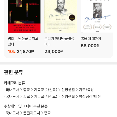
명화는 당신을 속이고
우리가 하나님을 볼 것
복음에 대하여
있다
이다
58,000
원
10
21,870
24,000
%
원
원
관련 분류
카테고리 분류
국내도서
종교
기독교(개신교)
신앙생활
기도/묵상
국내도서
종교
기독교(개신교)
신앙생활
영적성장/비전
수상내역 및 미디어 추천 분류
국내도서
큰글자도서
종교