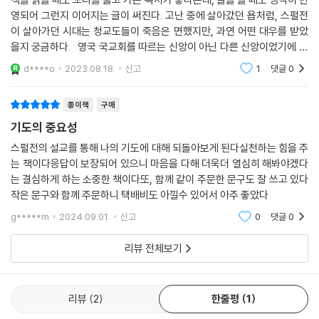
영되어 그런지 이어지는 글이 써진다. 고난 중에 살아갔던 욥처럼, 스펄전
이 살아가던 시대는 청교도들이 죽음은 면했지만, 과연 어떤 대우를 받았
을지 궁금하다. 영국 국교회를 따르는 신앙이 아닌 다른 신앙이었기에 많
은 고통이 뒤따르지 않았을까. 그렇기에 ＜응답이 보장된 기도＞라는 제
d****o
2023.08.18.
신고
1
댓글
0
목으로 엮어
종이책
구매
기도의 중요성
스펄전의 설교를 통해 나의 기도에 대해 되돌아보게 된다실천하는 힘을 주
는 책이다응답이 보장되어 있으니 마음을 다해 더욱더 열심히 해봐야겠다
는 결심하게 하는 소중한 책이다또, 함께 같이 주문한 문구도 잘 쓰고 있다
작은 문구와 함께 주문하니 택배비도 아낄수 있어서 아주 좋았다
g*****m
2024.09.01.
신고
0
댓글
0
리뷰 전체보기
리뷰
2
한줄평
1