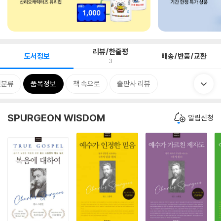
리뷰/한줄평
도서정보
배송/반품/교환
3
련분류
품목정보
책 속으로
출판사 리뷰
SPURGEON WISDOM
알림신청