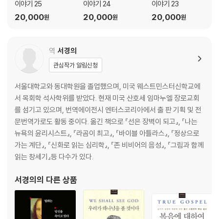
이야기 25
이야기 24
이야기 23
20,000
20,000
20,000
원
원
원
역
서경의
관심작가 알림신청
서울대학교와 동대학원을 졸업했으며, 미국 웨스트민스터신학교에
서 목회학 석사학위를 받았다. 현재 미국 산호세 임마누엘 장로교회
를 섬기고 있으며, 번역에이전시 엔터스코리아에서 출 판 기획 및 전
문번역가로도 활동 중이다. 옮긴 책으로 『선은 장벽이 되고』, 『나는
뉴욕의 윤리시스트』, 『라곰이 최고』, 『바이블 아틀라스』, 『정상으로
가는 계단』, 『신화로 읽는 심리학』, 『존 비비어의 음성』, 『그림과 함께
읽는 창세기』등 다수가 있다.
서경의
의 다른 상품