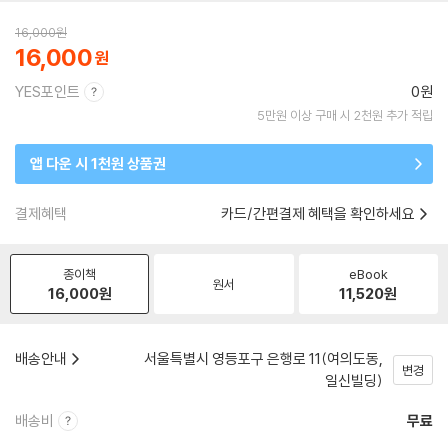
16,000
원
16,000
YES포인트
0원
5만원 이상 구매 시 2천원 추가 적립
앱 다운 시 1천원 상품권
결제혜택
카드/간편결제 혜택을 확인하세요
종이책
eBook
원서
16,000
원
11,520
원
배송안내
서울특별시 영등포구 은행로 11(여의도동,
변경
일신빌딩)
배송비
무료