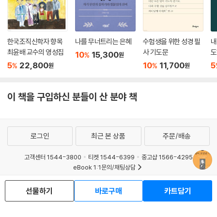
한국조직신학자 향목
나를 무너트리는 은혜
수험생을 위한 성경 필
내
최윤배 교수의 영성집
사 기도문
도
10
15,300
%
원
문
5
22,800
10
11,700
5
%
%
원
원
이 책을 구입하신 분들이 산 분야 책
로그인
최근 본 상품
주문/배송
고객센터 1544-3800
티켓 1544-6399
중고샵 1566-4295
eBook 1:1문의/채팅상담
예스이십사(주) 사업자 정보
선물하기
바로구매
카트담기
이용약관
개인정보처리방침
청소년보호정책
PC버전
회사소개
거래처관계자께
도서홍보
광고