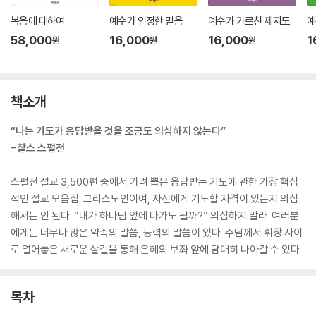
복음에 대하여
예수가 인정한 믿음
예수가 가르친 제자도
예
58,000
16,000
16,000
1
원
원
원
책소개
“나는 기도가 응답받을 것을 조금도 의심하지 않는다”
-찰스 스펄전
스펄전 설교 3,500편 중에서 가려 뽑은 응답받는 기도에 관한 가장 핵심
적인 설교 모음집. 그리스도인이여, 자신에게 기도할 자격이 있는지 의심
해서는 안 된다. “내가 하나님 앞에 나가도 될까?” 의심하지 말라. 여러분
에게는 너무나 많은 약속의 말씀, 능력의 말씀이 있다. 주님께서 휘장 사이
로 열어놓은 새로운 살길을 통해 은혜의 보좌 앞에 담대히 나아갈 수 있다.
목차