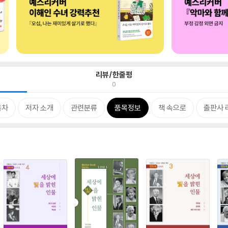
리뷰/한줄평
0
목차
저자 소개
관련분류
품목정보
책 속으로
출판사 