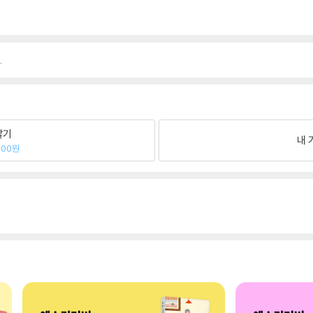
.
팔기
내 
700원