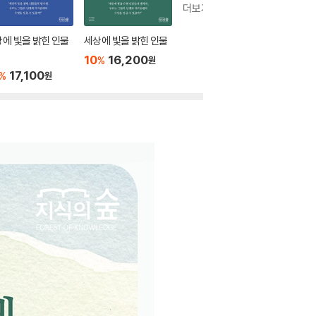
더보기
에 빛을 밝힌 인물
세상에 빛을 밝힌 인물
10
16,200
%
원
17,100
%
원