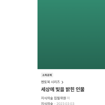
소득공제
멘토북 시리즈
세상에 빛을 밝힌 인물
지식의숲 집필위원
저
지식의숲
2023.03.03.