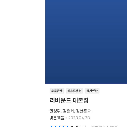
소득공제
베스트셀러
정가인하
리바운드 대본집
권성휘
김은희
장항준
저
빚은책들
2023.04.28.