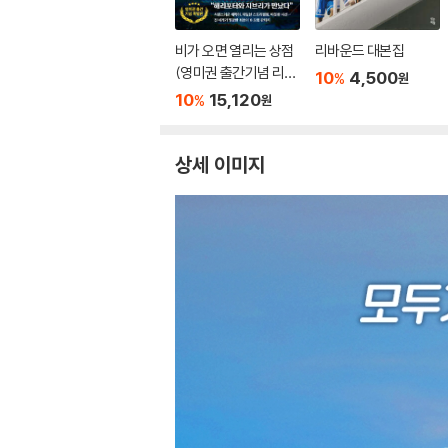
비가 오면 열리는 상점
리바운드 대본집
(영미권 출간기념 리커
10
4,500
%
원
버)
10
15,120
%
원
상세 이미지