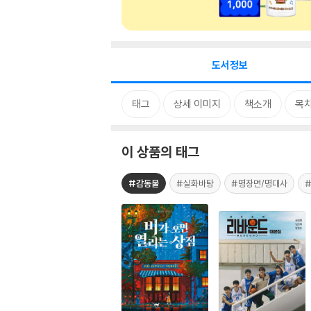
도서정보
태그
상세 이미지
책소개
목
이 상품의 태그
#감동물
#실화바탕
#명장면/명대사