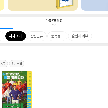
리뷰/한줄평
27
차
저자 소개
관련분류
품목정보
출판사 리뷰
#농구
#대본집