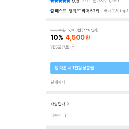
9.6
판매지수
1,380
27
베스트
영화/드라마
53위
국내도서 top1
22,000
원
5,000
원
77% 인하
10
4,500
YES포인트
앱 다운 시 1천원 상품권
결제혜택
배송안내
배송비