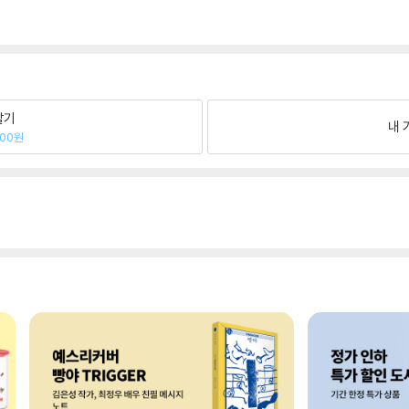
팔기
내 
000원