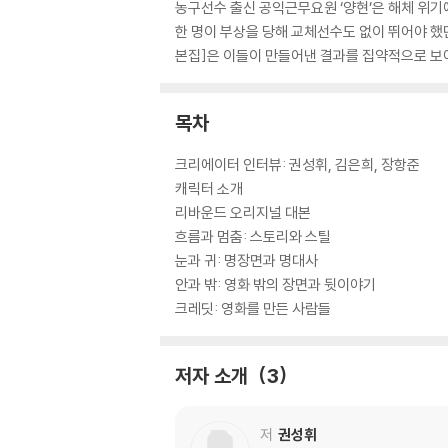
농구선수 출신 공익근무요원 ‘양현’은 해체 위기
한 명이 부상을 당해 교체선수도 없이 뛰어야 했
본집]은 이들이 만들어낸 결과를 집약적으로 보
목차
크리에이터 인터뷰: 권성휘, 김은희, 장항준
캐릭터 소개
리바운드 오리지널 대본
흐름과 멈춤: 스토리와 스틸
눈과 귀: 명장면과 명대사
안과 밖: 영화 밖의 장면과 뒷이야기
크레딧: 영화를 만든 사람들
저자 소개
3
저
권성휘