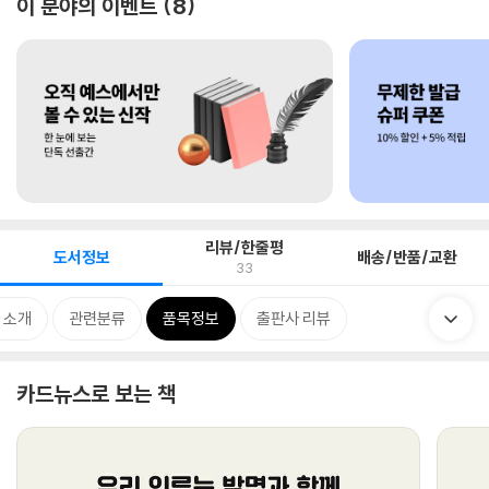
이 분야의 이벤트
8
리뷰/한줄평
도서정보
배송/반품/교환
33
 소개
관련분류
품목정보
출판사 리뷰
카드뉴스로 보는 책