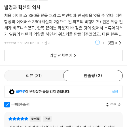
- 인류와 지구를 위한 발명(하이퍼루프, 질소고정 작물, 핵융합)
발명과 혁신의 역사
인류에게 꼭 필요한 발명은 세 가지(하이퍼루프, 질소고정 작물, 핵융합)
처음 에어버스 380을 탔을 때의 그 편안함과 안락함을 잊을 수 없다. 대한
이다. 만약 이것들이 대규모의 상업화가 이루어진다면 세계적인 혁신을 일
항공의 에어버스 380(객실이 2층으로 된 최초의 비행기?!) 편은 위층 전
으킬 수도 있고, 실현되기만 한다면 오랫동안 성공이 보장될 수 있다. 하지
체가 비즈니스였고, 한쪽 끝에는 라운지 바 같은 것이 있어서 스튜어디스
만 그 모든 것들이 요원한 단계에 있다.
가 일종의 바텐더 역할을 하면서 위스키를 만들어주었었고, 다른 한쪽 끝
에는 라운지 같은 공간이 있어서 노트북을 들고 가서 비행중에 편한하게
s****a
2023.05.01.
신고
0
댓글
0
있을 수 있는 공간이
인공지능, 신약 개발, 탈탄소화 기술 등은
과장 없이, 거짓 없이, 부작용 없이,
리뷰 전체보기
우리 삶을 윤택하게 만들어 줄 수 있을까?
인류는 더 나은, 더 안전한, 더 공평한 세상을 이루기 위해서 수많은 혁신적
리뷰
31
한줄평
2
인 발명을 만들 것이다. 하지만 그 과정에서 과장되거나 거짓이 있거나 부
작용이 있지는 않을까? 바츨라프 스밀은 특히 발명과 혁신의 과대광고와
클린봇
이 부적절한 글을 감지 중입니다.
설정
미디어 환경의 영향력에 초점을 맞추어, 이러한 요소들이 새로운 기술에
대한 잘못된 인식과 기대를 형성하는 데 어떻게 기여하는지를 살펴본다.
구매한줄평
추천순
- 인공지능은 우리의 능력을 확장하고 최적화하는 데 도움이 되며, 딥러닝
종이책
구매
신경망을 통해 전례 없는 풍요로운 축복의 시대를 열 것으로 전망한다. 하