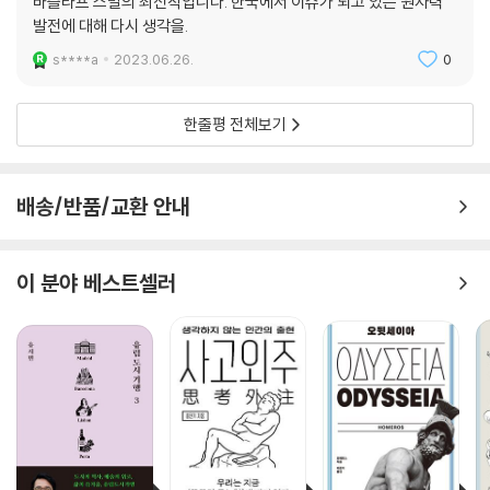
바츨라프 스밀의 최신작입니다. 한국에서 이슈가 되고 있는 원자력
지만 현실은 훈련 알고리즘보다 훨씬 더 복잡할 수 있기에, 딥러닝 신경망
발전에 대해 다시 생각을.
은 편향되기 쉽고 치명적인 망각(챗GPT의 오류: 할루시네이션hallucina
tion)에 빠질 수 있는 위험이 있다.
s****a
2023.06.26.
0
- 의학 분야는 언론에서 지나치게 좋은 소식으로 자주 보도된다. 의약 분야
한줄평 전체보기
에서 실용적인 성과가 나올 수 있으며 상업화가 가까워졌다는 식으로 과학
연구를 과장하여 보도하는 관행은 흔한 일이다.
배송/반품/교환 안내
- 세계 여러 곳에서 탈탄소화를 외치며 새로운 발명과 혁신을 선보이고 있
지만, 탈탄소화를 앞당길수록 화석연료를 더 사용하는 모순이 생기고 있
다. 더욱이 빌 게이츠는 “탄소 배출 제로를 달성하는 데 필요한 기술의 절
이 분야 베스트셀러
반은 아직 존재하지 않거나 너무 비싸서 감당할 수 없다.”라고 언급했다.
이처럼 『인벤션(THE INVENTION)』은 독자에게 기술 발명과 혁신에 대
한 현실적인 시각을 제공하고, 이를 바탕으로 미래의 기술 발전에 대한 합
리적인 판단을 내릴 수 있도록 도와줄 것이다.
인류의 미래를 위하여
어떤 발명과 혁신에 집중해야 하는가?