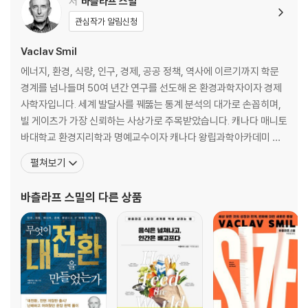
저
바츨라프 스밀
3장. 세계를 지배할 뻔한 발명
관심작가 알림신청
세계를 지배한 발명과 그러지 못한 발명
Vaclav Smil
세계를 지배할 것 같았던 세 가지 발명
에너지, 환경, 식량, 인구, 경제, 공공 정책, 역사에 이르기까지 학문
하늘을 지배할 뻔한 발명, 비행선
경계를 넘나들며 50여 년간 연구를 선도해 온 환경과학자이자 경제
성공적인 실패, 핵분열
사학자입니다. 세계 발달사를 꿰뚫는 통계 분석의 대가로 손꼽히며,
장점보다 단점이 많은, 초음속 비행기
빌 게이츠가 가장 신뢰하는 사상가로 주목받았습니다. 캐나다 매니토
바대학교 환경지리학과 명예교수이자 캐나다 왕립과학아카데미 회
4장. 인류에게 꼭 필요한 발명
원입니다. 체코에서 태어나 프라하 카를로바대학교를 졸업하고 미국
펼쳐보기
펜실베이니아주립대학교에서 박사학위를 받았습니다. 유럽연합을
인류가 기다리고 있는 도전적이고 혁신적인 발명
비롯해 미국과 유럽의 다양한 국제기구에서 정책 자문을 했습니다.
바츨라프 스밀
의 다른 상품
인류가 손꼽아 기다리고 있는 세 가지 발명
세계의 에너지와 환경 정책에 기여한 공로를 인정받아 비미국인으로
200년이 넘은 인류의 꿈, 하이퍼루프
서
지구와 인류를 위한 발명, 질소 고정 작물
무한한 청정에너지, 통제된 핵융합
5장. 발명과 혁신의 현실적 전망