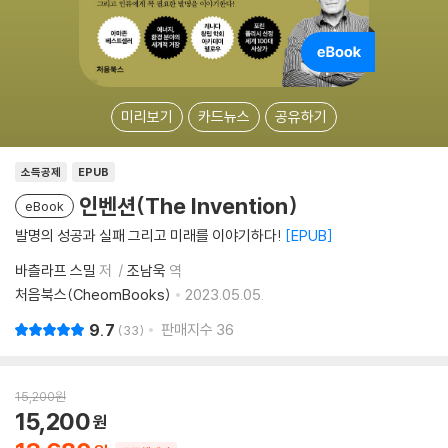
미리보기
카드뉴스
공유하기
소득공제
EPUB
인벤션(The Invention)
eBook
발명의 성공과 실패 그리고 미래를 이야기하다!
EPUB
바츨라프 스밀
저
조남욱
역
처음북스(CheomBooks)
2023.05.05.
9.7
판매지수
36
33
15,200
원
15,200