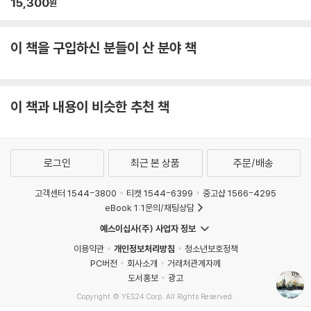
15,300
원
이 책을 구입하신 분들이 산 분야 책
이 책과 내용이 비슷한 추천 책
로그인
최근 본 상품
주문/배송
고객센터 1544-3800
티켓 1544-6399
중고샵 1566-4295
eBook 1:1문의/채팅상담
예스이십사(주) 사업자 정보
이용약관
개인정보처리방침
청소년보호정책
PC버전
회사소개
거래처관계자께
도서홍보
광고
Copyright © YES24 Corp. All Rights Reserved.
MATOM15