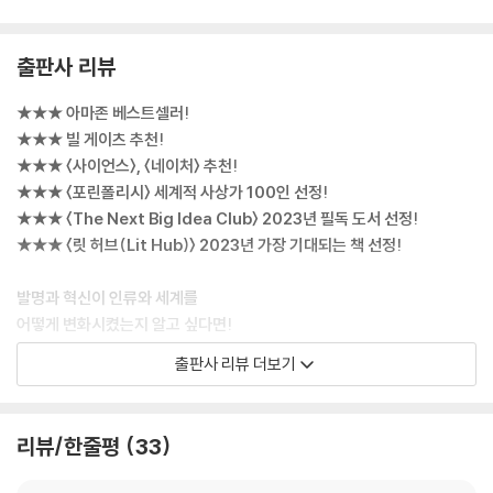
출판사 리뷰
★★★ 아마존 베스트셀러!
★★★ 빌 게이츠 추천!
★★★ 〈사이언스〉, 〈네이처〉 추천!
★★★ 〈포린폴리시〉 세계적 사상가 100인 선정!
★★★ 〈The Next Big Idea Club〉 2023년 필독 도서 선정!
★★★ 〈릿 허브(Lit Hub)〉 2023년 가장 기대되는 책 선정!
발명과 혁신이 인류와 세계를
어떻게 변화시켰는지 알고 싶다면!
출판사 리뷰 더보기
세계적인 에너지, 환경 분야의 거장이자 빌 게이츠가 사랑하는 사상가 바
츨라프 스밀의 신작 『인벤션(THE INVENTION)』이 출간되었다. 이 책은
발명과 혁신의 역사적 사례들을 조사하여 성공적으로 대중화된 것들과 실
리뷰/한줄평
33
패로 끝난 것들을 분석하며, 인류에게 필수적인 발명에 대한 이야기를 전
한다. 또한, 바츨라프 스밀은 기술의 발명과 혁신에 실패를 다루면서, 실패