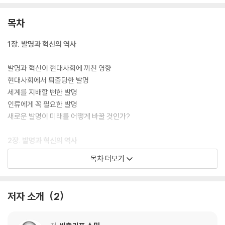
목차
1장. 발명과 혁신의 역사
발명과 혁신이 현대사회에 끼친 영향
현대사회에서 퇴출당한 발명
세계를 지배할 뻔한 발명
인류에게 꼭 필요한 발명
새로운 발명이 미래를 어떻게 바꿀 것인가?
2장. 발명과 혁신의 역사
목차 더보기
성공에서 실패로 끝난 발명
실패한 세 가지 발명의 유사점과 차이점
유해성을 무시한 혁신, 유연휘발유
저자 소개
2
인류에게 축복이자 재앙이었던 DDT
이상적이라고 생각했던 냉매의 역습, CFC