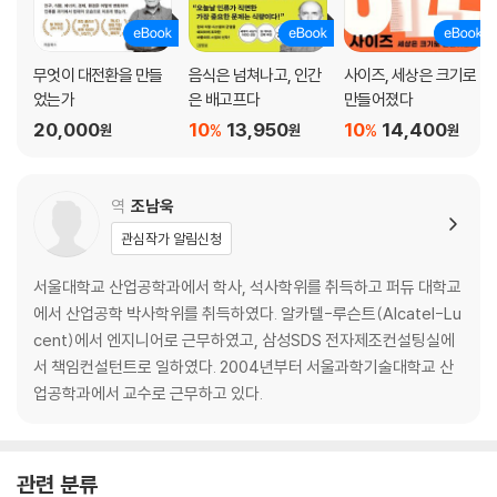
기술적 낙관과 과장 그리고 현실
획기적이지 않은 발명들
더 빠른 혁신이라는 신화
무엇이 대전환을 만들
음식은 넘쳐나고, 인간
사이즈, 세상은 크기로
우리에게 진정으로 필요한 것
었는가
은 배고프다
만들어졌다
발명과 혁신의 우선순위
20,000
10
13,950
10
14,400
%
%
원
원
원
역자의 글_ 눈부신 발전의 역사를 되돌아볼 수 있는 책
부록_ 참고 문헌 및 출처
역
조남욱
관심작가 알림신청
서울대학교 산업공학과에서 학사, 석사학위를 취득하고 퍼듀 대학교
에서 산업공학 박사학위를 취득하였다. 알카텔-루슨트(Alcatel-Lu
cent)에서 엔지니어로 근무하였고, 삼성SDS 전자제조컨설팅실에
서 책임컨설턴트로 일하였다. 2004년부터 서울과학기술대학교 산
업공학과에서 교수로 근무하고 있다.
관련 분류