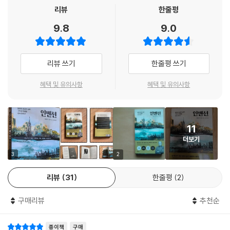
의 원인과 결과를 이해하는 것이 중요하다고 강조한다. 그는 기술 역사를
리뷰
한줄평
통해 학습하여 현재와 미래의 기술 발전에 대한 더 나은 이해와 통찰력을
9.8
9.0
얻을 수 있다고 주장한다. 『인벤션(THE INVENTION)』은 기술, 경제, 사
회학 등 다양한 분야에 관심 있는 독자들에게 유익한 자료로 다가올 것이
다. 이를 통해 독자들은 발명과 혁신의 성공과 실패, 그리고 이에 따른 사회
리뷰 쓰기
한줄평 쓰기
적 영향에 대해 더 깊이 이해할 수 있을 것이다.
혜택 및 유의사항
혜택 및 유의사항
- 현대사회에서 퇴출당한 발명(유연휘발유, DDT, 프레온가스)
발명 초기에는 환영받으며, 세계적으로 확산되었으나 결국 실패한 세 가지
발명품(유연휘발유, DDT, 프레온가스)에 대하여 다룬다. 이런 발명들은
11
시간이 지나 인간과 환경에 바람직하지 않거나 해로운 것으로 밝혀졌고,
더보기
결국 처음 발명된 용도로 사용되는 것이 완전히 금지되었다.
3
2
- 세계를 지배할 뻔한 발명(비행선, 핵분열, 초음속 비행기)
리뷰
31
한줄평
2
틈새시장에서 유망해 보였으나 생각보다 기대에 미치지 못한 발명(비행
선, 핵분열 기술, 초음속 항공기)을 이야기한다. 이러한 발명들은 상업화에
구매리뷰
추천순
성공하기도 했고 어느 정도 확산되기도 했지만, 얼마 지나지 않아 기대했
던 잠재력에 도달하지 못하리라는 것이 드러났다.
종이책
구매