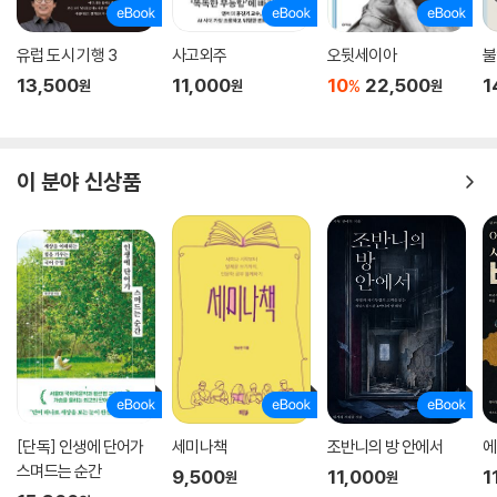
부유한 국가에 사는 10억 명과 반복되는 질병, 조기 사망률, 최저 생계 수
유럽 도시 기행 3
사고외주
오뒷세이아
불
준에서 살아가는 30억 명 간의 차이를 줄여야 한다. 따라서 필수적인 물,
13,500
11,000
10
22,500
1
%
원
원
원
식량, 에너지, 물질적 필요를 충족하는 것이 최우선 과제가 될 것이다. _바
츨라프 스밀
바츨라프 스밀은 우리가 직면한 문제를 해결하기 위해서 가장 필요한 발명
이 분야 신상품
을 구별하는 방법을 제시한다. 그 방법은 바로 우리가 어떻게 현재 상황을
변화시킬 수 있는지에 초점을 맞추는 것이다. 현재 시점에서 기존의 불평
등을 크게 줄이고 건강, 교육, 소득 격차를 좁힐 수 있는 발명과 혁신이 필
요하다는 것을 의미한다. 놀라운 발명을 통해 미래의 혜택을 추구하는 것
과 이미 확립된 기술을 전 세계적으로 유용하게 활용하는 것 사이의 균형
을 이야기하며 미래 기술이 올바르게 나아갈 방향까지 제시한다.
[단독] 인생에 단어가
세미나책
조반니의 방 안에서
에
스며드는 순간
9,500
11,000
1
원
원