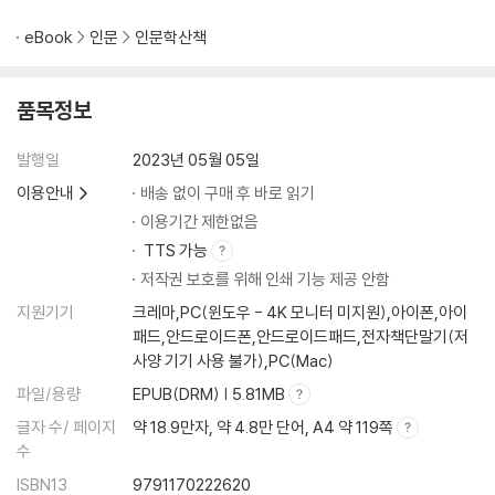
eBook
인문
인문학산책
품목정보
발행일
2023년 05월 05일
이용안내
배송 없이 구매 후 바로 읽기
이용기간 제한없음
TTS 가능
저작권 보호를 위해 인쇄 기능 제공 안함
지원기기
크레마,PC(윈도우 - 4K 모니터 미지원),아이폰,아이
패드,안드로이드폰,안드로이드패드,전자책단말기(저
사양 기기 사용 불가),PC(Mac)
파일/용량
EPUB(DRM) | 5.81MB
글자 수/ 페이지
약 18.9만자, 약 4.8만 단어, A4 약 119쪽
수
ISBN13
9791170222620