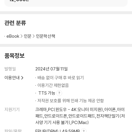
관련 분류
eBook
인문
인문학산책
품목정보
발행일
2024년 07월 11일
이용안내
배송 없이 구매 후 바로 읽기
이용기간 제한없음
TTS 가능
저작권 보호를 위해 인쇄 기능 제공 안함
지원기기
크레마,PC(윈도우 - 4K 모니터 미지원),아이폰,아이
패드,안드로이드폰,안드로이드패드,전자책단말기(저
사양 기기 사용 불가),PC(Mac)
파일/용량
EPUB(DRM) | 49.59MB