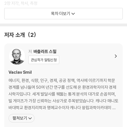
2장 지각, 착시, 측정
목차 더보기
예상과 놀람: 선호하는 시점과 거대한 화면
크기의 망상과 없는 것 보기
측정: 큰 키의 장점
저자 소개
2
3장 비례, 대칭, 비대칭
저
바츨라프 스밀
비례: 몸, 건물, 그림
관심작가 알림신청
대칭: 어디에나 있을까
황금비: 흔할까, 아니면 상상일까
Vaclav Smil
에너지, 환경, 식량, 인구, 경제, 공공 정책, 역사에 이르기까지 학문
4장 크기 설계: 좋은 것, 나쁜 것, 이상한 것
경계를 넘나들며 50여 년간 연구를 선도해 온 환경과학자이자 경제
사학자입니다. 세계 발달사를 꿰뚫는 통계 분석의 대가로 손꼽히며,
인간 척도: 인체측정학과 항공기 좌석
빌 게이츠가 가장 신뢰하는 사상가로 주목받았습니다. 캐나다 매니토
크기 변화: 소득, 기계, 허영
바대학교 환경지리학과 명예교수이자 캐나다 왕립과학아카데미 회
크기의 한계, 어떤 기록은 왜 깨지지 않을까
원입니다. 체코에서 태어나 프라하 카를로바대학교를 졸업하고 미국
펼쳐보기
펜실베이니아주립대학교에서 박사학위를 받았습니다. 유럽연합을
5장 크기와 스케일링