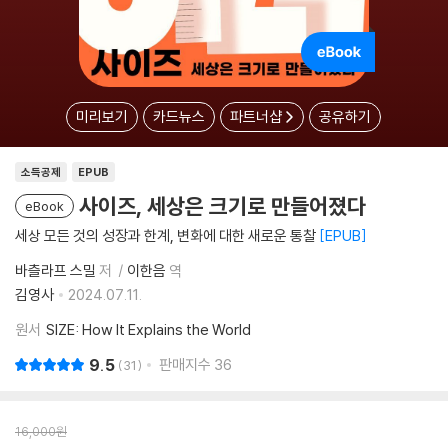
미리보기
카드뉴스
파트너샵
공유하기
소득공제
EPUB
사이즈, 세상은 크기로 만들어졌다
eBook
세상 모든 것의 성장과 한계, 변화에 대한 새로운 통찰
EPUB
바츨라프 스밀
저
이한음
역
김영사
2024.07.11.
원서
SIZE: How It Explains the World
9.5
판매지수
36
31
16,000
원