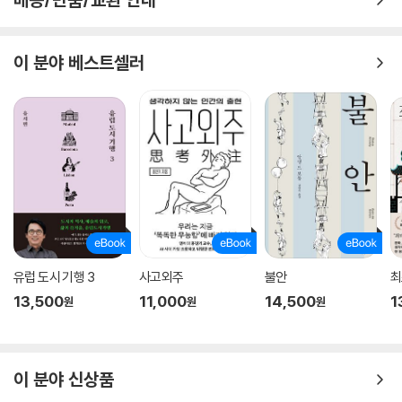
70년대 이후 증가 추세가 멈췄다. 큰 배를 건조하는 데 기술적 장애물은 전
혀 없었지만, 초거대 선박은 운하를 통과할 수 없었을 뿐 아니라 크기가 커
질수록 활용도 대비 건조 비용이 급격히 증가했기 때문이다. 생물과 인공
이 분야 베스트셀러
물의 성장을 가로막는 것은 물리법칙만이 아니다.
ㆍ 키가 클수록 소득은 높지만 기대 수명이 줄어든다는 통계의 진실은?
키는 유전의 결과인 동시에 사회경제적 환경의 산물이기도 하다. 가정의
소득, 교육, 보건의 수준은 아동의 키만이 아니라 추후 임금에도 영향을 미
치기 때문에 자연히 키가 크면 소득이 높다는 통계가 나올 수 있다. 그렇다
면 키와 수명의 관계는 어떨까? 과거에는 키가 크면 수명도 길다고 생각했
지만, 최신 연구 결과에 따르면 키가 클수록 암에 걸릴 위험이 높아지며, 키
가 1센티미터 커질 때마다 기대 수명이 0.4~0.63년 줄어든다고 한다. 하
지만 이 또한 인과관계를 의미하는 것은 아니다. 몸에 세포가 더 많을수록
유럽 도시 기행 3
사고외주
불안
최
암 유발 돌연변이의 표적도 늘어나며, 따라서 키는 암 위험 증가의 대리 지
13,500
11,000
14,500
1
원
원
원
표인 것이다.
ㆍ 왜 비행기 이코노미석은 점점 불편해질까?
장시간 앉아서 생활하는 것은 현대의 특징이다. 특히 비행기에서는 반드시
이 분야 신상품
앉아야 하므로 의자 중에서도 항공기 좌석의 설계만큼 인체공학이 중요한