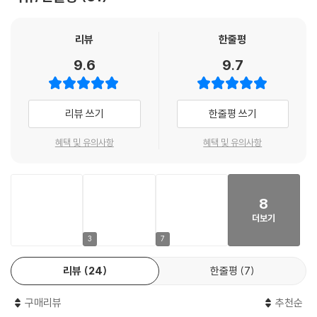
- How It Explains the World)에서 이러한 크기에 주목해 통념을 뒤집
는 새로운 통찰을 전한다. 바츨라프 스밀은 빌 게이츠가 모든 저작을 섭렵
할 정도로 가장 신뢰하는 과학자라 널리 알려져 있다. 그는 에너지, 환경,
리뷰
한줄평
식량, 인구, 경제, 공공 정책 등 학문의 경계를 넘나드는 통합적 관점으로
9.6
9.7
사실 기반의 객관적 데이터와 통계를 날카롭게 분석해 현시대에 관한 인식
의 지평을 넓혀왔다.
리뷰 쓰기
한줄평 쓰기
이러한 전방위 사상가로서의 면모는 크기라는 광범위한 주제를 다룰 때 더
욱 빛을 발한다. 이 책은 최신 과학과 공학, 역사와 예술을 아우르는 압도적
혜택 및 유의사항
혜택 및 유의사항
지식으로 익숙하고도 생소한 크기의 규칙성과 특이성을 탐구하고, 크기의
성장과 한계, 변화와 분포를 조명한다. 역자의 말처럼 “수십 년의 연구를
압축”한 결과물이다. 이 책은 인류가 생각하고 관찰하고 접하고 다루는 크
8
기의 모든 것을 담았다. 크기가 어떻게 기능하고 어떻게 일상을 지배하는
더보기
지 조목조목 파헤쳐 크기야말로 만물의 척도이자 세상의 작동원리임을 다
각도로 풀어낸다. 현대 세계는 왜 더욱 큰 것에 집착하는가? 클수록 우월한
3
7
가? 무한한 성장은 과연 가능한가? 우리는 어떤 크기를 기준으로 삼고, 어
리뷰
24
한줄평
7
떤 크기에 감명받는가? 황금비는 아름다움의 절대 기준인가? 생물 다양성
부터 도시와 인구, 경제 규모, 아름다움의 법칙까지 크기로 현대 문명의 실
구매리뷰
추천순
상을 들여다보고 우리 시대의 가장 중요한 질문에 답하는 책이다. 크기를