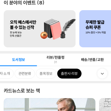
이 분야의 이벤트
8
리뷰/한줄평
도서정보
배송/반품/교환
31
자 소개
관련분류
품목정보
출판사 리뷰
카드뉴스로 보는 책