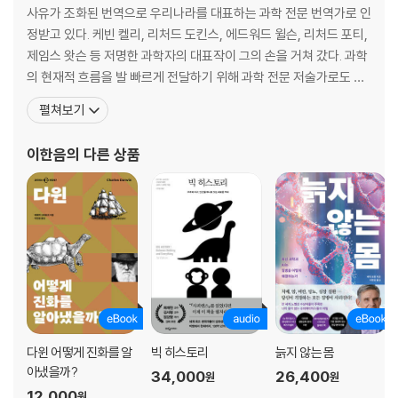
사유가 조화된 번역으로 우리나라를 대표하는 과학 전문 번역가로 인
크기 분포의 이중성
정받고 있다. 케빈 켈리, 리처드 도킨스, 에드워드 윌슨, 리처드 포티,
역거듭제곱 법칙: 희소와 풍요 사이
제임스 왓슨 등 저명한 과학자의 대표작이 그의 손을 거쳐 갔다. 과학
질서 정연한 비대칭일까, 바라는 마음이 빚어낸 착각일까
의 현재적 흐름을 발 빠르게 전달하기 위해 과학 전문 저술가로도 활
동하고 있다. 저서로는 『바스커빌가의 개와 추리 좀 하는 친구들』,
9장 전자 시대에 걸맞은 요약
펼쳐보기
『청소년을 위한 지구 온난화 논쟁』 등이 있으며, 옮긴 책으로는 『인에
비터블, 미래의 정체』, 『제2의 기계 시대』, 『인간 본성에 대하여』, 『우
감사의 말
이한음
의 다른 상품
리는 왜 잠을 자야 할까』, 『늦깎이
옮긴이의 말
참고 문헌과 주
찾아보기
다윈 어떻게 진화를 알
빅 히스토리
늙지 않는 몸
아냈을까?
34,000
26,400
원
원
12,000
원