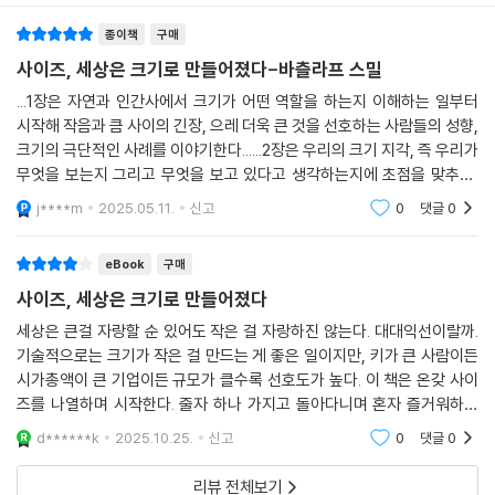
알아야 세상이 어떻게 만들어졌는지 이해할 수 있다.
종이책
구매
사이즈, 세상은 크기로 만들어졌다-바츨라프 스밀
클수록 우월한가? 무한한 성장은 과연 가능한가?
...1장은 자연과 인간사에서 크기가 어떤 역할을 하는지 이해하는 일부터
세상이 어떻게 만들어졌는지 이해하기 위한 크기의 모든 것
시작해 작음과 큼 사이의 긴장, 으레 더욱 큰 것을 선호하는 사람들의 성향,
크기의 극단적인 사례를 이야기한다......2장은 우리의 크기 지각, 즉 우리가
크기는 왜 중요한가? 인간은 사물을 볼 때도 현상을 볼 때도 크기를 평가하
무엇을 보는지 그리고 무엇을 보고 있다고 생각하는지에 초점을 맞추며,
고 비교한다. 이 책은 이러한 크기의 역할로 1장을 시작해, 2장에서 우리가
우리 삶의 많은 측면에 놀라울 정도로 영향을 미치는 사람의 키가 어떤 결
j****m
2025.05.11.
신고
0
댓글
0
과를 빚어
크기를 어떻게 지각하고, 왜 착시에 빠지는지를 알아본다. 3장에서는 크기
사이의 관계인 비례, 대칭, 비율을 살펴보며 황금비에 대한 논란도 놓치지
eBook
구매
않는다. 이어서 4장은 인체공학 등 크기의 설계를 통해 크기의 팽창과 그
사이즈, 세상은 크기로 만들어졌다
한계에 대해 폭넓게 조망한다. 크기의 변화 또한 중요하다. 5장과 6장에서
는 키가 커지거나 체중이 무거워지는 등 크기가 다른 크기로 변할 때 인간
세상은 큰걸 자랑할 순 있어도 작은 걸 자랑하진 않는다. 대대익선이랄까.
기술적으로는 크기가 작은 걸 만드는 게 좋은 일이지만, 키가 큰 사람이든
과 동물, 기계에서 어떤 일이 벌어지는지 상세히 파고든다. 7장과 8장은
시가총액이 큰 기업이든 규모가 클수록 선호도가 높다. 이 책은 온갖 사이
크기의 분포에 관한 이야기다. 소득과 부를 비롯한 사회적·경제적 삶은 크
즈를 나열하며 시작한다. 줄자 하나 가지고 돌아다니며 혼자 즐거워하던
기의 분포와 관련이 있다.
애니메이션 캐릭터가 연상될 정도로 저자가 신나 보인다. 읽는 입장에선
d******k
2025.10.25.
신고
0
댓글
0
그게 그렇게 재
“더 복잡해서 더 커진 것이 아니다. 더 크기 때문에 더 복잡해진 것이다. 크
리뷰 전체보기
기가 변하면 다른 모든 것도 변해야 한다.” ? 바츨라프 스밀