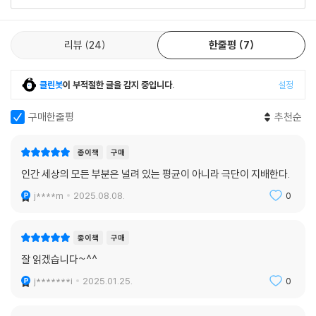
ㆍ 더 높은 건물, 더 넓은 디스플레이, 더 거대한 산업까지, 더욱 큰 것에 집
리뷰
24
한줄평
7
착하는 현대 세계
도구는 인간의 신체를 기준으로 설계된다. 연필은 손으로 쥘 수 있어야 하
고, 안경은 눈동자 사이의 거리에 제약을 받으며, 숟가락은 입의 크기에 맞
클린봇
이 부적절한 글을 감지 중입니다.
설정
아야 한다. 가구도, 집도, 건물도 마찬가지다. 하지만 우리는 필요 이상으로
큰 것에 집착하고 있다. 오늘날 아주 잘나가는 SUV는 1950년대 초 유럽
구매한줄평
추천순
시장을 지배한 승용차와 비교하면 무게가 2배, 심지어 3배에 달한다. 주택
도 점점 커지고 있다. 미국의 평균 주택 면적은 1950년과 비교할 때 2.5배
종이책
구매
이상 넓어졌다. 가구원의 수가 점점 줄어들어 1인당 평균 거주 면적은 거의
인간 세상의 모든 부분은 널려 있는 평균이 아니라 극단이 지배한다.
4배로 늘었다. 집이 커지면서 냉장고와 TV도 자연히 커졌다. 이러한 크기
j****m
2025.08.08.
0
증가 뒤에는 제2차 세계대전 이후 역사상 유례없을 만큼 증가한 각국의 G
DP가 있다. 즉, 풍요가 현대 사회의 성장과 팽창을 부추기고 있다.
종이책
구매
ㆍ 몸의 크기가 변하면 어떤 변화가 일어날까? 인간이 인간으로 기능하기
잘 읽겠습니다~^^
위한 최적의 크기는?
j*******i
2025.01.25.
0
생물은 몸 크기가 변할 때 어떻게 달라질까? 바츨라프 스밀은 고전소설
『걸리버 여행기』의 소인과 거인을 통해 신체와 대사(代謝)의 변화를 흥미