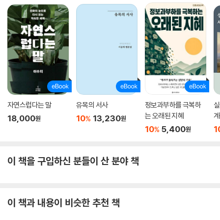
분야는 없다. 인체공학은 편안함을 중시하면서 오래 앉아 있기 어려운 고
령자나 환자의 건강 문제까지 고려한다. 하지만 더 많은 승객을 싣기 위한
대중 항공의 경쟁이 치열해지면서 좌석 너비와 좌석 간 거리가 좁아지고
있다. 신체를 기준으로 한 최소 크기가 명백함에도 대개 81~96센티미터
였던 좌석 간 거리는 71센티미터까지 줄어들었다. 이런 문제는 비만 인구
가 늘면서 더욱 악화했다. 한 승객 권리 단체는 좌석 간 거리의 최소 기준을
규정해달라고 청원하기도 했지만, 일부 항공사는 오히려 등받이가 달린 자
전거 안장 같은 좌석이나 서서 타는 ‘수직 좌석’ 등 공간 절약 장치들을 설
계하고 있다.
자연스럽다는 말
유목의 서사
정보과부하를 극복하
실
는 오래된 지혜
계
18,000
10
13,230
%
원
원
ㆍ 미(美)를 규정하는 기준이 된 황금비는 자연의 설계인가, 인간의 상상
10
5,400
1
%
원
인가?
아름다움의 기준으로 칭송받는 황금비는 정말 어디에나 있을까? 바츨라
이 책을 구입하신 분들이 산 분야 책
프 스밀은 직접 A4 용지, 노트북 화면과 계산기 등 주변 사물의 크기를 재
증거를 찾았지만 모두 황금비에 들어맞지 않았다고 한다. 한국의 미인 대
회 출전자의 얼굴을 분석한 연구에서도 황금비는 찾기 어려웠다. 그렇다면
왜 우리는 황금비가 존재한다고 믿는가? 인간은 질서와 패턴을 선호하고
이 책과 내용이 비슷한 추천 책
보편적인 규칙을 찾아내며 즐거워하곤 한다. 그러나 바츨라프 스밀은 현실