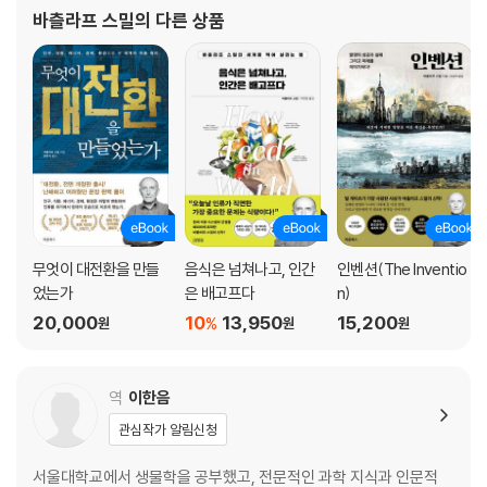
비롯해 미국과 유럽의 다양한 국제기구에서 정책 자문을 했습니다.
바츨라프 스밀
의 다른 상품
세계의 에너지와 환경 정책에 기여한 공로를 인정받아 비미국인으로
스위프트의 오류, 갈릴레이의 설명
서
상대 성장의 짧은 역사: 피부와 게 집게발
장기의 스케일링: 뇌, 심장, 뼈
6장 대사 스케일링
대사 스케일링: 우리를 살아 있게 만드는 것
대사 이론, 예외 사례, 불확실성
인공물의 스케일링: 기계의 대사
무엇이 대전환을 만들
음식은 넘쳐나고, 인간
인벤션(The Inventio
었는가
은 배고프다
n)
7장 평균 중심의 대칭
20,000
10
13,950
15,200
%
원
원
원
정상은 어떻게 정규가 되었을까
정규분포, 거대한 나무, IQ, 농구
역
이한음
정규곡선: 사슴뿔에서 품질관리까지
관심작가 알림신청
8장 대칭이 지배할 때
서울대학교에서 생물학을 공부했고, 전문적인 과학 지식과 인문적