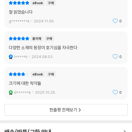
진진하게 해설한다. 소인의 키가 15센티미터라면 소인은 체열 손실을 막
eBook
구매
기 위해 끊임없이 먹고 움직여야 한다. 뇌는 약 10그램으로 인지 능력이 인
잘 읽었습니다
간의 1퍼센트에 불과할 것이다. 그러면 거인은 똑똑할까? 키가 7층 건물
g********k
2024.11.09.
0
정도 높이인 거인의 뇌는 200킬로그램에 가까울 것이나, 사고 능력보다는
두개골이 얼마나 무거울지부터 걱정해야 한다. 거인은 체중을 지탱하지 못
하고 무너져 내릴 것이다. 이 이야기는 그저 18세기 고전문학의 잘못된 가
종이책
구매
정을 비난하는 것이 아니다. 바츨라프 스밀의 치밀한 분석으로 우리는 인
다양한 소재의 등장이 호기심을 자극한다
간이 인간으로 기능하기 위한 가장 최적의 크기를 지녔다는 것을 알 수 있
l*****h
2024.08.03.
0
다.
ㆍ 무엇이 성장을 제한하는가? 크기가 지나치게 커지면 투자 수익률이 감
eBook
구매
소한다
크기에 대한 착각들
규모의 경제는 늘 적용되는 법칙이 아니다. 바츨라프 스밀은 대도시의 에
d******k
2025.10.25.
0
너지 효율이 소도시보다 더 높은지를 따져본다. 도시는 세계 인구의 55퍼
센트를 점유하지만, 모든 에너지의 거의 70퍼센트를 소비하며, 온실가스
의 70퍼센트 이상을 생성한다. 큰 도시가 작은 도시보다 상대적으로 에너
한줄평 전체보기
지를 더 아낄 수 있는 것도, 온실가스를 덜 배출하는 것도 아니었다. 이러한
효율과 실용성, 구체적으로 투자 수익률 감소와 비용 증가는 크기를 제한
한다. 유조선의 크기는 제2차 세계대전 직후부터 15배 이상 커졌지만, 19
배송/반품/교환 안내