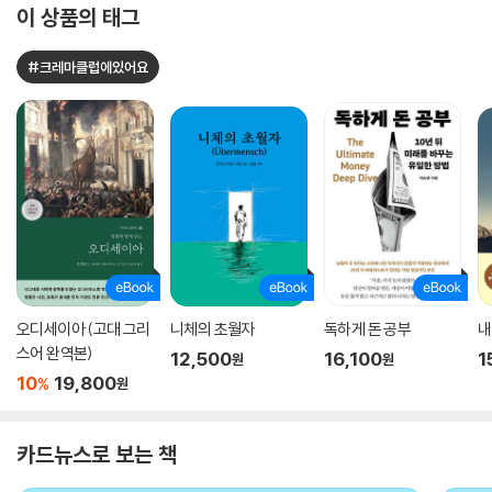
이 상품의 태그
#크레마클럽에있어요
오디세이아 (고대 그리
니체의 초월자
독하게 돈 공부
내
스어 완역본)
12,500
16,100
1
원
원
10
19,800
%
원
카드뉴스로 보는 책