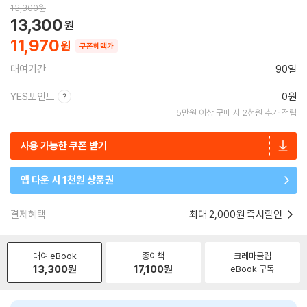
13,300
원
13,300
11,970
쿠폰혜택가
대여기간
90일
YES포인트
0원
5만원 이상 구매 시 2천원 추가 적립
사용 가능한 쿠폰 받기
앱 다운 시 1천원 상품권
결제혜택
최대 2,000원 즉시할인
대여 eBook
종이책
크레마클럽
13,300
원
17,100
원
eBook 구독