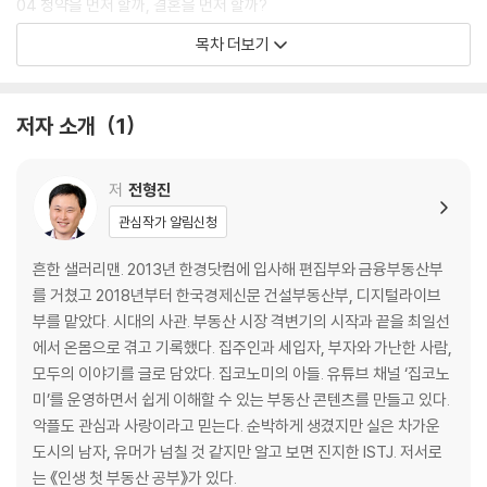
04 청약을 먼저 할까, 결혼을 먼저 할까?
05 당첨 확률을 1%라도 높이려면?
목차 더보기
06 당첨됐는데 집이 날아간다고?
07 집이 있으면 청약 못 하나?
08 선분양과 후분양, 뭐가 좋을까?
저자 소개
1
09 사전 청약을 말리는 이유는?
10 분양가를 제한하면 무조건 좋은 거 아냐?
11 분양권을 되팔 수 있다고?
저
전형진
12 입주자 모집 공고문에 투자 포인트가 숨어 있다고?
관심작가 알림신청
13 분양받으면 안 되는 아파트는?
14 줍줍은 무조건 이득일까?
흔한 샐러리맨. 2013년 한경닷컴에 입사해 편집부와 금융부동산부
15 오피스텔 청약은 아파트와 어떻게 다를까?
를 거쳤고 2018년부터 한국경제신문 건설부동산부, 디지털라이브
16 아파텔과 오피스텔은 어떻게 다를까?
부를 맡았다. 시대의 사관. 부동산 시장 격변기의 시작과 끝을 최일선
에서 온몸으로 겪고 기록했다. 집주인과 세입자, 부자와 가난한 사람,
PART 2 매매
모두의 이야기를 글로 담았다. 집코노미의 아들. 유튜브 채널 ‘집코노
미’를 운영하면서 쉽게 이해할 수 있는 부동산 콘텐츠를 만들고 있다.
17 왜 84제곱미터가 34평일까?
악플도 관심과 사랑이라고 믿는다. 순박하게 생겼지만 실은 차가운
18 실거래가는 시세가 아니라고?
도시의 남자, 유머가 넘칠 것 같지만 알고 보면 진지한 ISTJ. 저서로
19 계약을 물릴 수도 있을까?
는 《인생 첫 부동산 공부》가 있다.