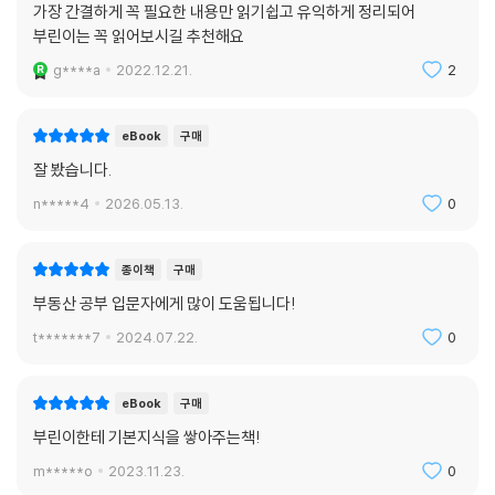
가장 간결하게 꼭 필요한 내용만 읽기쉽고 유익하게 정리되어
부린이는 꼭 읽어보시길 추천해요
g****a
2022.12.21.
2
eBook
구매
잘 봤습니다.
n*****4
2026.05.13.
0
종이책
구매
부동산 공부 입문자에게 많이 도움됩니다!
t*******7
2024.07.22.
0
eBook
구매
부린이한테 기본지식을 쌓아주는책!
m*****o
2023.11.23.
0