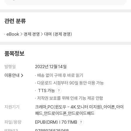
36 지역주택조합도 재개발일까?
PART 4 세금
관련 분류
37 부동산 세금이 어려운 이유는?
eBook
경제 경영
대여 (경제 경영)
38 집이 많아도 집이 커도 세금을 더 낸다고?
39 집이 있는데 오피스텔을 또 산다면?
품목정보
40 재산세와 종부세는 뭐가 다를까?
41 아내와 남편, 명의마다 세금이 달라진다고?
발행일
2022년 12월 14일
42 보유세를 아예 안 내는 방법은?
이용안내
배송 없이 구매 후 바로 읽기
43 집이 많아도 못 파는 이유는?
다운로드 시점부터 90일 동안 이용 가능
44 양도세를 아예 안 내는 방법은?
45 집이 두 채인데 한 채로 봐준다고?
TTS 가능
46 집을 파는 순서에 따라 세금이 달라진다고?
저작권 보호를 위해 인쇄 기능 제공 안함
47 다주택자여도 양도세가 중과되지 않는다고?
지원기기
크레마,PC(윈도우 - 4K 모니터 미지원),아이폰,아이
48 손해 본 집을 함부로 팔면 안 되는 이유는?
패드,안드로이드폰,안드로이드패드
49 부자들은 왜 증여를 할까?
파일/용량
EPUB(DRM) | 70.11MB
50 빚도 함께 증여해야 하는 이유는?
ISBN13
9788925525068