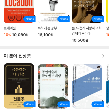
로케이션
독하게 돈 공부
돈, 뜨겁게 사랑하고 차
생
갑게 다루어라
10
10,080
16,100
1
%
원
원
10,500
원
이 분야 신상품