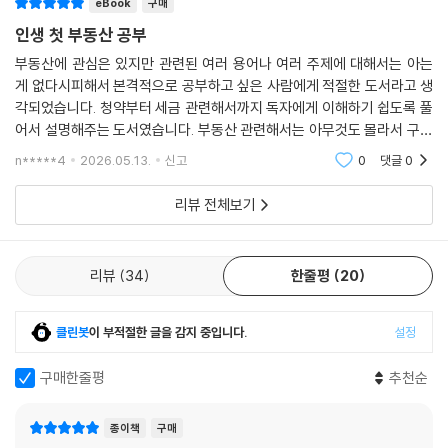
eBook
구매
‘썰을 풀듯’ 직관적인 형태로 담겨 있는 정보는 이 책을 보는 묘미다. 실제
현장에서 취재를 하던 다년간의 경험 속에서 얻은 흥미로운 에피소드들과
인생 첫 부동산 공부
실전에 응용 가능한 현실감 넘치는 팁들은 보너스다. 다가올 2023년, 격
부동산에 관심은 있지만 관련된 여러 용어나 여러 주제에 대해서는 아는
변하는 부동산 시장에 떠오르는 50개의 화두를 던지고 동시에 명쾌한 해
게 없다시피해서 본격적으로 공부하고 싶은 사람에게 적절한 도서라고 생
답으로 마무리했다.
각되었습니다. 청약부터 세금 관련해서까지 독자에게 이해하기 쉽도록 풀
어서 설명해주는 도서였습니다. 부동산 관련해서는 아무것도 몰라서 구매
해본 도서였는데 도움이 되었습니다. 다만 최신 도서는 아니라서 정부 정
n*****4
2026.05.13.
신고
0
댓글
0
책에 따라 달라진 내
리뷰 전체보기
리뷰
34
한줄평
20
클린봇
이 부적절한 글을 감지 중입니다.
설정
구매한줄평
추천순
종이책
구매