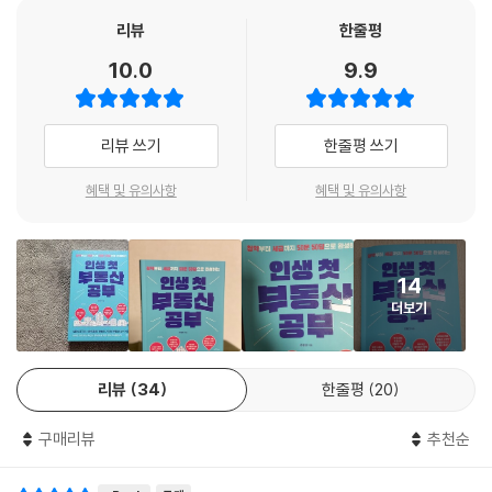
리뷰
한줄평
이 책은 독자들의 장밋빛 미래를 위해 당장 부동산 투자를 시작하라고 권
10.0
9.9
장하지 않는다. 저자는 투자서라기보다는 핵심 경제 개념을 짚어주는 부동
산계의 바이블이 되길 바라는 집필 의도를 바탕으로, 아직 무주택자이거나
간신히 1주택자가 된 2030 세대들을 대상으로 목차를 구성했다. 전문 투
리뷰 쓰기
한줄평 쓰기
자자가 아닌 대다수의 일반 독자들은 지금처럼 흔들리는 시장 분위기 가운
데, 거액이 오가는 투자처를 맞닥뜨리면 움츠러들기 마련이다. 이는 당연
혜택 및 유의사항
혜택 및 유의사항
히 경험과 확신도 없어서겠지만 그보다 앞서 전반적인 경제 이론과 개념이
부재하기 때문이다.
14
저자는 이 같은 수많은 평범한 이들이 자신의 집을 가지기 위해 도전하는
더보기
대부분의 방법인 ‘청약, 매매, 재개발 ? 재건축 ? 리모델링’의 단계를 거쳐
복잡한 세금 제도와 함께 2023년 도래할 윤석열 정부의 부동산 정책을 5
0문 50답 형태로 어렵지 않게 녹여냈다. [집코노미TV]의 콘텐츠 ‘3분 부
리뷰
34
한줄평
20
동산’, ‘흥청교육대: 초보자를 위한 청약 기강 잡기’ 등에서 다룬 내용들도
최신 업데이트된 부동산 정책을 반영해 풀어냈다.
구매리뷰
추천순
무엇보다 부동산 및 경제 용어 해설에 치중하기보다 누구나 이해하기 쉽게