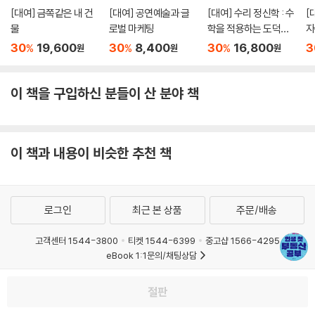
[대여] 금쪽같은 내 건
[대여] 공연예술과 글
[대여] 수리 정신학 : 수
[
물
로벌 마케팅
학을 적용하는 도덕과
자
학에 대한 시론
환
30
19,600
30
8,400
30
16,800
3
%
%
%
원
원
원
에
이 책을 구입하신 분들이 산 분야 책
이 책과 내용이 비슷한 추천 책
로그인
최근 본 상품
주문/배송
고객센터 1544-3800
티켓 1544-6399
중고샵 1566-4295
eBook 1:1문의/채팅상담
예스이십사(주) 사업자 정보
절판
이용약관
개인정보처리방침
청소년보호정책
PC버전
회사소개
거래처관계자께