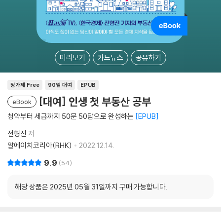
미리보기
카드뉴스
공유하기
정가제 Free
90일 대여
EPUB
[대여] 인생 첫 부동산 공부
eBook
청약부터 세금까지 50문 50답으로 완성하는
EPUB
전형진
저
알에이치코리아(RHK)
2022.12.14.
9.9
54
해당 상품은 2025년 05월 31일까지 구매 가능합니다.