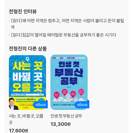
20 갭투자는 얼마부터 할 수 있을까?
21 투자자들은 어디에 돈을 묻을까?
전형진
인터뷰
22 신축 빌라 전세를 말리는 이유는?
[읽다]
왜 어떤 지역은 멈추고, 어떤 지역은 사람이 몰리고 돈이 몰릴
23 임대차 3법은 꼭 지켜야 할까?
까
24 집을 가장 싸게 살 수 있는 방법은?
[읽다]
집값이 떨어질 때야말로 부동산을 공부하기 좋은 시기다
25 적정 가격은 어떻게 계산할까?
26 하락장엔 어떤 일이 벌어질까?
전형진
의 다른 상품
PART 3 재개발 · 재건축 · 리모델링
27 재개발과 재건축은 도대체 뭐가 다를까?
28 집이 낡았다는데 왜 기뻐할까?
29 재개발·재건축 할 수 있는 곳과 없는 곳은?
30 사업성 좋은 곳을 찾는 방법은?
31 10억 원짜리 집이 1억 원이 된다고?
32 새 아파트가 되는 집과 안 되는 집은?
사는 곳, 바뀔 곳, 오를
인생 첫 부동산 공부
33 다주택자를 조심해야 하는 이유는?
곳
13,300
원
34 우리 집인데 못 판다고?
17,600
원
35 왜 재건축을 하지 않고 리모델링을 할까?