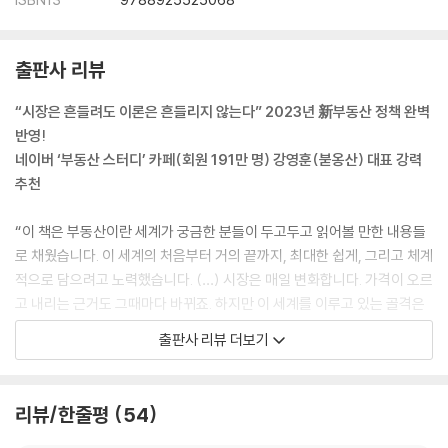
출판사 리뷰
“시장은 흔들려도 이론은 흔들리지 않는다” 2023년 新부동산 정책 완벽
반영!
네이버 ‘부동산 스터디’ 카페(회원 191만 명) 강영훈(붇옹산) 대표 강력
추천
“이 책은 부동산이란 세계가 궁금한 분들이 두고두고 읽어볼 만한 내용들
로 채웠습니다. 이 세계의 처음부터 거의 끝까지, 최대한 쉽게, 그리고 체계
적으로 담으려고 노력했습니다. (…) 시장은 매일 변화합니다. 가격이 오르
고 내리는 근거도 그때마다 바뀌죠. 하지만 이 세계를 이루고 있는 골격은
거의 바뀌지 않습니다. 제가 고민하고 눌러쓴 건 이 부분입니다.” _서문 중
출판사 리뷰 더보기
에서
“대한민국 부동산 투자 백과사전을 읽고 있다는 느낌을 받았다. 과거를 복
리뷰/한줄평
54
기하기 위해, 미래에 다시 찾아서 읽어보아야 할 기록이다.”_추천의 글 중
에서