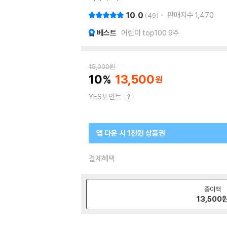
10.0
판매지수
1,470
49
베스트
어린이 top100 9주
15,000
원
10
13,500
YES포인트
앱 다운 시 1천원 상품권
결제혜택
종이책
13,500