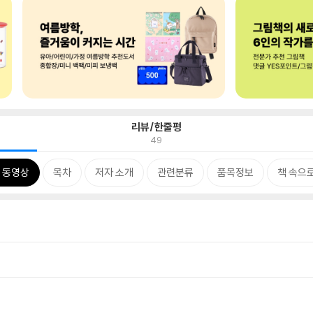
리뷰/한줄평
49
 동영상
목차
저자 소개
관련분류
품목정보
책 속으