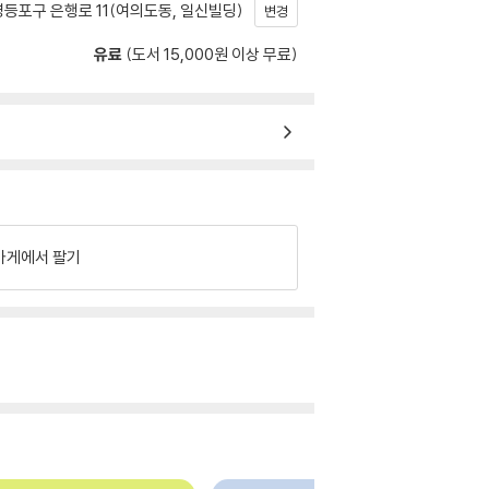
등포구 은행로 11(여의도동, 일신빌딩)
변경
유료
(도서 15,000원 이상 무료)
가게에서 팔기