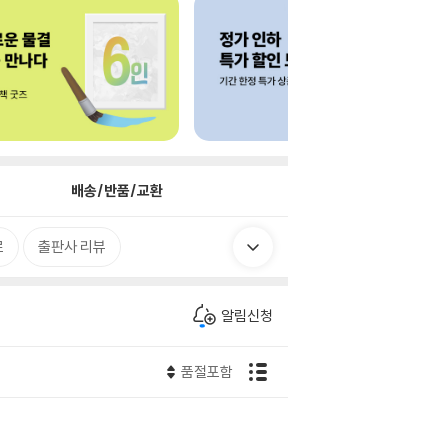
배송/반품/교환
로
출판사 리뷰
알림신청
품절포함