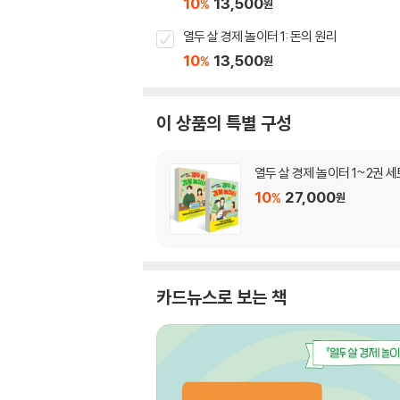
10
13,500
%
원
열두 살 경제 놀이터 1: 돈의 원리
10
13,500
%
원
이 상품의 특별 구성
열두 살 경제 놀이터 1~2권 세
10
27,000
%
원
카드뉴스로 보는 책