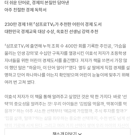
더 쉬운 단어로, 경제의 본질만 담아낸
아주 친절한 경제 독학서
230만 경제 1위 「삼프로TV」가 추천한 어린이 경제 도서
대한민국 경제교육 대상 수상, 옥효진 선생님 강력 추천
「삼프로TV」에 출연해 누적 조회 수 400만 회를 기록한 주인공, ‘가슴을
울리는 인생 강의’로 수십만 구독자를 열광시킨 이효석 저자가 초등학생
자녀들을 위한 어린이 경제도서를 출간했다. 저자가 책을 쓰면서 가장 많
이 했던 말은 “하윤아, 이 단어 알아?”였다. 열두 살 딸에게 직접 경제를 설
명하고 단어 하나하나를 아는지 확인받으며 어린이 눈높이에 맞추기 위해
여러 번 고쳐 썼다.
이효석 저자가 이 책을 통해 알려주고 싶었던 것은 딱 한 가지다. 바로 ‘선
택’의 중요성을 알려주는 것! 우리 아이들은 ‘김밥을 먹을까, 떡볶이를 먹
을까?’ 하는 아주 사소한 선택부터 ‘예금에 가입할까, 주식 투자를 할까?’
‘집을 살까, 말까?’하는 삶을 좌우하는 중요한 선택까지, 수천 번도 넘게 선
택의 기로에 서게 된다. 그리고 여러 가지 선택이 쌓여 우리 아이의 자산이
된다. 이때 현명한 선택을 하려면 돈이 가진 특성, 돈이 세상을 돌아다니는
책소개 더보기