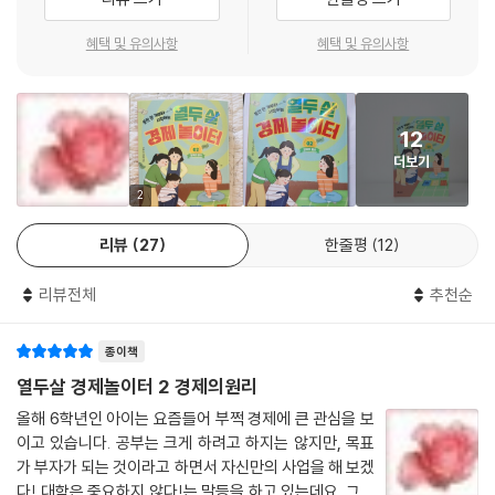
비교할 때에는 유용하게 쓰이지만 정확한 수치는 아니라는 점을 기억하렴.
눈과 귀가 뚫리는 진짜 경제 입문서
--- p.130
혜택 및 유의사항
혜택 및 유의사항
“엄마, 주식이 뭐야?”라는 질문을 받는다면 당황하지 않을 수 있을까? 아
경제는 두꺼운 책 속에 있는 어려운 내용이 아니야. 우리가 살아 숨 쉬는 모
이가 알았으면 하는 개념이지만, 어떻게 설명해야 할지 모르겠다면 이 책
든 곳에 경제가 함께 있다고 해도 될 만큼 아주 가까운 것이란다.
을 참고하길 바란다. ‘국내총생산’, 애덤 스미스의 ‘보이지 않는 손’, ‘규모의
12
--- p.203
경제’ 등 듣기만 해도 딱딱한 경제용어가 마법처럼 일상에 녹아들 것이다.
더보기
2
리뷰
27
한줄평
12
리뷰전체
추천순
종이책
열두살 경제놀이터 2 경제의원리
올해 6학년인 아이는 요즘들어 부쩍 경제에 큰 관심을 보
이고 있습니다. 공부는 크게 하려고 하지는 않지만, 목표
가 부자가 되는 것이라고 하면서 자신만의 사업을 해 보겠
다! 대학은 중요하지 않다!는 말등을 하고 있는데요. 그런