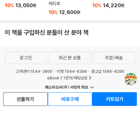
케치북
10
13,050
10
14,220
%
%
원
원
10
12,600
%
원
이 책을 구입하신 분들이 산 분야 책
로그인
최근 본 상품
주문/배송
고객센터 1544-3800
티켓 1544-6399
중고샵 1566-4295
eBook 1:1문의/채팅상담
예스이십사(주) 사업자 정보
이용약관
개인정보처리방침
청소년보호정책
선물하기
바로구매
카트담기
PC버전
회사소개
거래처관계자께
도서홍보
광고
Copyright © YES24 Corp. All Rights Reserved.
MATOM15