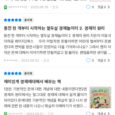
아들이 경제에 대해서 자세히 알아 가기를 바라는 마음으
d********2
2023.06.16.
신고
0
댓글
0
로 ＜열두살 경제놀이터＞ 책을 준비하였습니다. 장난꾸
러기이고 경제에 대해 잘 알지 못하는 상황
종이책
동전 한 개부터 시작하는 열두살 경제놀이터 2. 경제의 원리
동전 한 개부터 시작하는 열두살 경제놀이터 2. 경제의 원리 지은이 이효석
이하윤 페이지2북스 우리 어릴적엔 돈좋아하면 어린데 벌써부터 돈밝
힌다며 면박을 받은시절이 있었어요 다들 기억하시나요? 그래서 왠지 아
직은 돈에 대해서 이야기하면 안될꺼같고 잘 몰라도 괜찮을꺼란 생각을 했
는데 막상 20대가 되면서 느낀건 제대로 경제공부를 좀 했더라면이란 생
f******n
2023.06.02.
신고
0
댓글
0
각을
종이책
재미있게 경제에대해서 배우는 책
1권은 기본적인 돈에 대한 개념에 대한 내용이였다면2권
경제의 원리에서는 말그대로 경제에 대해서 쉽게 풀이가
되어있다.돈에대한 기본적인 개념을 확실히 알고 나서 경
제에 관련 된 내용이 나오니 확실히 이해하기가 쉬웠다.그
냥 경제라 생각하면 어려운데아빠가 쉽게 풀이하며 아이
c******1
2023.06.01.
신고
0
댓글
0