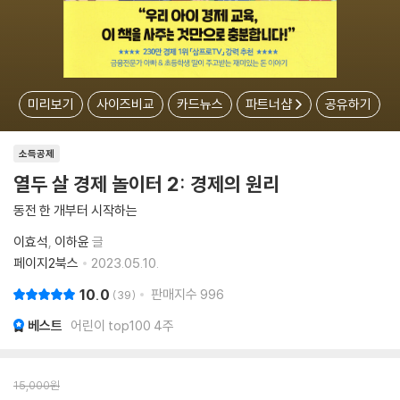
미리보기
사이즈비교
카드뉴스
파트너샵
공유하기
소득공제
열두 살 경제 놀이터 2: 경제의 원리
동전 한 개부터 시작하는
이효석
이하윤
글
페이지2북스
2023.05.10.
10.0
판매지수
996
39
베스트
어린이 top100 4주
15,000
원