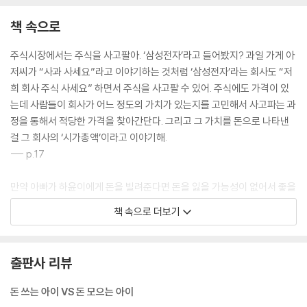
책 속으로
주식시장에서는 주식을 사고팔아. ‘삼성전자’라고 들어봤지? 과일 가게 아
저씨가 “사과 사세요”라고 이야기하는 것처럼 ‘삼성전자’라는 회사도 “저
희 회사 주식 사세요” 하면서 주식을 사고팔 수 있어. 주식에도 가격이 있
는데 사람들이 회사가 어느 정도의 가치가 있는지를 고민해서 사고파는 과
정을 통해서 적당한 가격을 찾아간단다. 그리고 그 가치를 돈으로 나타낸
걸 그 회사의 ‘시가총액’이라고 이야기해.
--- p.17
만약 아빠가 하윤이에게 돈을 빌려준다면 돈을 잃을 가능성이 없어서 좋을
수 있지만, 돈을 2배나 더 벌 수는 없겠지? 주식을 돈을 주고 사면 그 돈을
책 속으로 더보기
잃을 수도 있지만 큰돈을 벌 수도 있어.
--- p.33
출판사 리뷰
요즘 AI가 내 일자리를 뺏어갈 것 같다고 두려움을 갖는 사람들이 많아지
는 건 사실인 것 같아. 그런데 아빠 생각에는 ‘일자리는 AI에게 뺏기는 것이
돈 쓰는 아이 VS 돈 모으는 아이
아니라, AI를 잘 사용하는 사람에게 뺏긴다’는 게 중요한 것 같아. 그래서