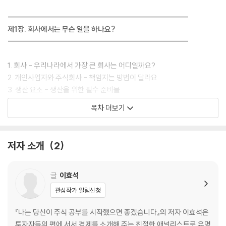
---------------------------------------------------
제1장. 회사에서는 무슨 일을 하나요?
---------------------------------------------------
1. 회사 - 우리나라에서 가장 큰 회사는 어디일까요?
2. 개인사업자와 주식회사 - 책임지는 방법이 달라요
3. 생산 요소 - 생산을 위한 필수 준비물
4. 노동 - AI 시대와 일의 가치
목차 더보기
5. 규모의 경제 - 규모가 커질수록 이익도 커져요
---------------------------------------------------
저자 소개
2
제2장. 세상에서 벌어지는 다양한 경제활동
---------------------------------------------------
글
이효석
1. 이윤 - 이익을 위한 보이지 않는 줄다리기
관심작가 알림신청
2. 경쟁 - 내 것을 위한 치열한 싸움
3. 독점 - 하나가 모두를 지배해요
『나는 당신이 주식 공부를 시작했으면 좋겠습니다』의 저자 이효석은
4. 담합 - 경제를 망치는 어두운 약속
투자자들의 편에 서서 경제를 소개해 주는 친절한 애널리스트로 유명