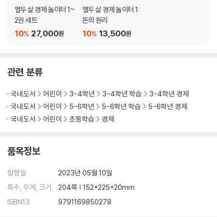
열두 살 경제 놀이터 1~
열두 살 경제 놀이터 1:
2권 세트
돈의 원리
10
27,000
10
13,500
%
%
원
원
관련 분류
국내도서
어린이
3-4학년
3-4학년 학습
3-4학년 경제
국내도서
어린이
5-6학년
5-6학년 학습
5-6학년 경제
국내도서
어린이
초등학습
경제
품목정보
발행일
2023년 05월 10일
쪽수, 무게, 크기
204쪽 | 152*225*20mm
ISBN13
9791169850278