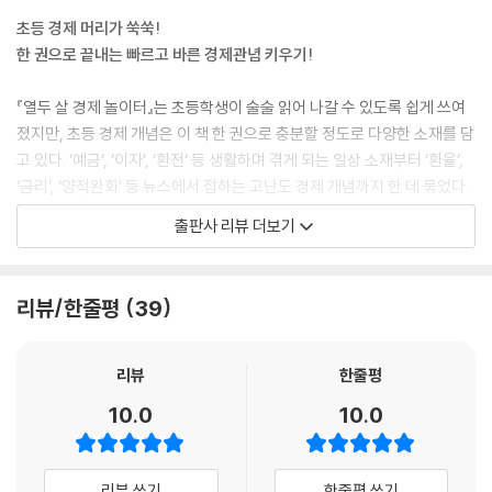
아빠는 하윤이가 AI를 무서워하기 보다는 AI를 잘 이해하고, 유용하게 사
초등 경제 머리가 쑥쑥!
용하는 사람이 되었으면 좋겠어.
한 권으로 끝내는 빠르고 바른 경제관념 키우기!
--- p.53
『열두 살 경제 놀이터』는 초등학생이 술술 읽어 나갈 수 있도록 쉽게 쓰여
소비자는 소비자잉여가 클수록 기분이 좋아. 그런데 기업 입장에서는 소비
졌지만, 초등 경제 개념은 이 책 한 권으로 충분할 정도로 다양한 소재를 담
자잉여가 클수록 손해 보는 기분이겠지? 그만큼 가격을 잘못 매긴 셈이니
고 있다. ‘예금’, ‘이자’, ‘환전’ 등 생활하며 겪게 되는 일상 소재부터 ‘환율’,
까. 이렇게 소비자잉여를 두고 기업과 소비자의 팽팽한 싸움이 벌어지는
‘금리’, ‘양적완화’ 등 뉴스에서 접하는 고난도 경제 개념까지 한 데 묶었다.
거야.
출판사 리뷰 더보기
--- p.76~77
어려운 개념은 실생활에서 찰떡같은 사례를 찾아 비유하는 방법으로 이해
도를 높였다. 예를 들어 ‘환율’은 시소에 비유해 나라 간 돈의 가치가 다르
더 좋은 제품을 만들기 위해서 경쟁하게 된다는 것은 기업 입장에서는 피
다는 것을 알려주었고, ‘금리’는 ‘돈의 인기를 나타내는 숫자’로 간단하게
리뷰/한줄평
39
곤한 일이지만, 우리 입장에서는 더 좋은 제품을 싸게 살 수 있으니까 좋지.
설명했다. 또 부루마블 게임을 하다가 돈이 떨어지자 은행에서 200만 원
그럼 소비자도 기분이 좋아서 더 많이 사주니까 결과적으로 경제도 더 좋
씩 나눠 갖자고 제안하는 장면은 시중에 현금을 공급하는 ‘양적완화’를 설
아지게 되겠지? 긴장하며 경쟁하는 관계가 된다는 것은 모두에게 혜택이
명하는 예시로 쓰였다. 아이들에게 경제를 알려주고 싶었지만 어떤 방식으
리뷰
한줄평
돌아간다는 것을 의미한단다.
로 접근해야 할지 막막했던 부모라면 이 책에 나온 아빠와 딸의 일상 대화
10.0
10.0
--- p.118
를 통해 그 답을 얻을 수 있을 것이다.
국내총생산은 모든 나라에서 측정해 발표하기 때문에 나라 간 경제 규모를
아이에게 선물하고, 엄마가 몰래 보는
리뷰 쓰기
한줄평 쓰기