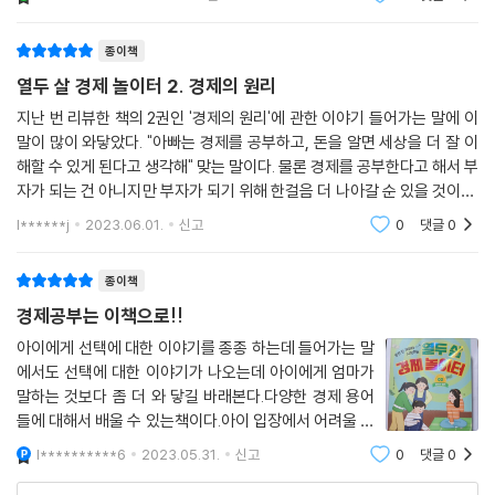
에게 설명해 주는 방식이다 보니더 이해하기 쉬웠다.아이
가 햄버거를 많이 좋아해서 몇일동안 햄버거
종이책
열두 살 경제 놀이터 2. 경제의 원리
지난 번 리뷰한 책의 2권인 '경제의 원리'에 관한 이야기 들어가는 말에 이
말이 많이 와닿았다. "아빠는 경제를 공부하고, 돈을 알면 세상을 더 잘 이
해할 수 있게 된다고 생각해" 맞는 말이다. 물론 경제를 공부한다고 해서 부
자가 되는 건 아니지만 부자가 되기 위해 한걸음 더 나아갈 순 있을 것이다.
그러곤 아빠는 이런 말은 해준다 경제를 배우면 꼭 이것만큼은 잘했으면
l******j
2023.06.01.
신고
0
댓글
0
좋
종이책
경제공부는 이책으로!!
아이에게 선택에 대한 이야기를 종종 하는데 들어가는 말
에서도 선택에 대한 이야기가 나오는데 아이에게 엄마가
말하는 것보다 좀 더 와 닿길 바래본다.다양한 경제 용어
들에 대해서 배울 수 있는책이다.아이 입장에서 어려울 수
있는 만들이지만 하윤이와 작가님의 예시들과 이야기들
l**********6
2023.05.31.
신고
0
댓글
0
로 조금은 덜 어렵게 배울 수 있었다.그래도 준희가 끝까
지 다 읽어주고 하윤이가 어떻게 했는지 이야