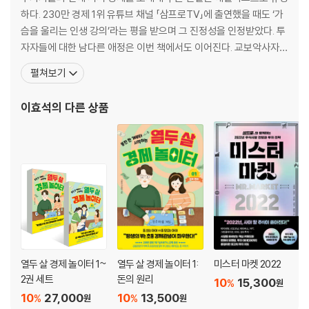
5. 무역 - 나라끼리 서로 필요한 것을 사고팔아요
하다. 230만 경제 1위 유튜브 채널 「삼프로TV」에 출연했을 때도 ‘가
슴을 울리는 인생 강의’라는 평을 받으며 그 진정성을 인정받았다. 투
---------------------------------------------------
자자들에 대한 남다른 애정은 이번 책에서도 이어진다. 교보악사자산
제3장. 우리나라는 부자예요?
운용에서 헤지펀드를 운용하면서 쌓은 경험과 노하우로 투자자들에
펼쳐보기
---------------------------------------------------
게 실질적인 도움을 주는 리서치를 하고 있다. 2015년 포브스코리아
선정 ‘한국의 젊은 파워리더’에 선정된 바 있으며, SK증권에서 자산
이효석
의 다른 상품
1. 국내총생산 - 한 나라의 경제 규모를 파악하는 지표
전략 팀장을 지냈다. 현재는 핀테크 스타트업 업라
2. 세금 - 나라 살림을 위한 돈
3. 소득 - 돈을 버는 여러 가지 방법들
4. 복지 - 국가의 존재 이유
---------------------------------------------------
제4장. 우리는 언제나 선택해야 해요
---------------------------------------------------
1. 선택 - 경제 공부의 첫걸음
열두 살 경제 놀이터 1~
열두 살 경제 놀이터 1:
미스터 마켓 2022
2. 기회비용 - 최선을 선택하는 방법
2권 세트
돈의 원리
10
15,300
%
원
3. 비교 우위 - 가장 잘하는 한 가지에 집중해요
10
27,000
10
13,500
%
%
원
원