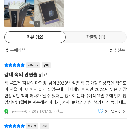
의 아버지이자 최초로 분류법을 고안한 칼리마코스, ‘시민’에서 배제되었
지만 말과 지식을 엮어낸 여성들 사포와 클레오불리나, 서점 장사를 통해
혁명 자금을 댄 마오쩌둥, 금서를 은밀히 필사해 보존한 이교도들 등, 고대
세계로부터 현대에 이르기까지 무수한 신화적 인물과 이름 없는 평범한 사
5
람들이 등장하는 이 책은 그야말로 한 편의 장대한 서사시다. 그리고 이 서
리뷰
12
한줄평
11
사시에 담긴 모험은 그 어느 영웅의 일대기보다 다채롭고 짜릿한 독서 경
험을 선사한다.
구매리뷰
추천순
지식과 꿈과 저항을 보존해온 발명품,
eBook
구매
그리고 그것을 지켜낸 사람들의 이야기
갈대 속의 영원을 읽고
『갈대 속의 영원』은 무엇보다도 현재에 이르기까지 책을 고안하고 지켜낸
책 블로거 ‘지상의 다락방’ 님이 2023년 읽은 책 중 가장 인상적인 책으로
사람들에 관한 이야기다. 책은 지금껏 무수한 파괴에 맞서며 자리를 지켜
이 책을 이야기해서 읽게 되었는데, 나에게도 어쩌면 2024년 읽은 가장
왔다. 화재로부터, 홍수로부터, 분서갱유로부터, 검열로부터. 러시아의 시
인상적인 책의 하나가 될 수 있다는 생각이 든다. (아직 11권 밖에 읽지 않
인 안나 아흐마토바의 열한 명의 친구들은 작가에게 생길지 모르는 불행에
았지만) 1월에는 계속해서 이야기, 서사, 문학의 기원, 책의 미래 등에 대한
대비해 작가가 쓰고 있던 『레퀴엠』을 모두 암기해뒀다. 그리스어 텍스트는
주제로 책을 읽고 있는데 이 책은 그중에서도 압권이다. 그리스와 로마를
m******0
2024.01.13.
신고
0
댓글
0
배경으로
아프가니스탄과 이란에서까지 발견되며 교육과 문화의 기회가 전파되었
음을 증명했다. 바예호는 이들이 지식과 사상과 이야기를 지켜냄으로써 우
종이책
구매
리가 다른 세상을 꿈꿀 수 있게 해주었음을, 정신적 영토의 경계를 확장해