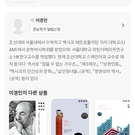
을 수상했으며, 번역 출간되는 곳마다 독자들의 열렬한 사랑을 받았
세 번에 걸친 알렉산드리아 도서관 파괴
다. 스페인에서 40쇄 이상 인쇄됐고, 30개 이상의 언어로 번역되어
구명정과 검은 나비
40개국이 넘는 지역에서 출판을 앞두고 있다. 학교, 대
역
이경민
우린 그렇게 이상해지기 시작했다
관심작가 알림신청
2부 로마의 길
조선대와 서울대에서 수학하고 멕시코 메트로폴리탄 자치 대학교(U
악명의 도시
AM)에서 문학박사학위를 받았으며. 서울대학교 라틴아메리카연구
패배의 문학
소 HK연구교수를 역임했다. 현재 조선대학교 스페인어과 교수로 재
보이지 않는 노예제의 문턱
직 중이다. 역서로 『참을 수 없는 가우초』, 『제3제국』, 『「보편인종」,
태초에 나무가 있었다
「멕시코의 인간상과 문화」』,『살인창녀들』(공역), 『영원성의 역사』
가난한 작가와 부자 독자
(공역) 등이 있다.
젊은 종족
이경민
의 다른 상품
서적상, 위험한 직업
페이지 책의 성공
물의 궁전에 있는 공공도서관
두 명의 히스패닉: 첫 번째 팬과 성숙한 작가
헤르쿨라네움: 보존하는 파괴
검열에 대항한 오비디우스