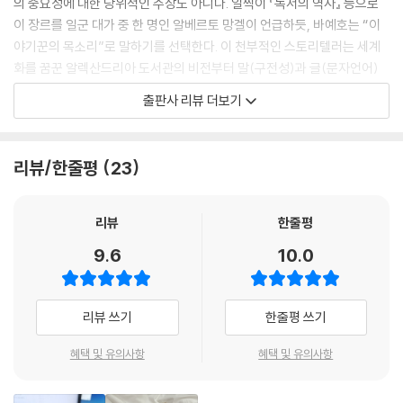
의 중요성에 대한 당위적인 주장도 아니다. 일찍이 『독서의 역사』 등으로
이 장르를 일군 대가 중 한 명인 알베르토 망겔이 언급하듯, 바예호는 “이
야기꾼의 목소리”로 말하기를 선택한다. 이 천부적인 스토리텔러는 세계
화를 꿈꾼 알렉산드리아 도서관의 비전부터 말(구전성)과 글(문자언어)
의 싸움, 번역의 탄생, 복제와 상업화를 통해 평범한 사람들에게 이루어진
출판사 리뷰 더보기
책의 전파까지 무수한 에피소드를 넘나들며 잘 알려진 역사의 새로운 판본
을 엮어낸다. 여기에 “모든 시대의 무국적자를 위한 종이의 나라”(318쪽)
에서 비로소 존중을 맛본 왕따 어린이였던 저자의 경험, 서슬 퍼런 프랑코
리뷰/한줄평
23
정권 아래에서 『돈키호테』로 시작하지만 두 번째 장부터는 『자본론』이 접
붙여진 책으로 금서를 읽었던 부모님의 기억이 겹쳐지며, 독자들 저마다가
간직해온 책과 나눈 이야기로 이끈다.
리뷰
한줄평
9.6
10.0
연구자일 뿐 아니라 ‘호메로스와 베르길리우스를 연상시킨다’는 평을 받은
독특한 소설들을 발표하고 유수의 예술가들과 협업해 그림책을 펴내고 있
는 픽션 작가이기도 한 이레네 바예호는 책을 다룬 논픽션인 『갈대 속의 영
리뷰 쓰기
한줄평 쓰기
원』에서도 ‘이야기’를 펼쳐내는 유려한 재능을 발휘한다. 가장 값진 것을
보관하는 상자에 호메로스의 『일리아스』를 담은 알렉산드로스 대왕, 뒤통
혜택 및 유의사항
혜택 및 유의사항
수에 문신을 새겨 말 그대로 피부에 쓰인 비밀 문서를 운반한 고대의 전령,
수레에 책을 싣고 시장과 객줏집에 자리를 잡은 이동서점 상인들, 사서들