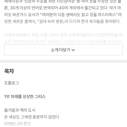
에세이상과 ‘인문학 수호를 위한 시민참여상’ 등 여러 상을 수상한 것은 물
론, 30개 이상의 언어로 번역되어 40여 개국에서 출간되고 있다. 작가 마
리오 바르가스 요사가 “여러분이 다음 생에서도 읽고 있을 마스터피스”라
칭한 새로운 클래식, 『갈대 속의 영원』이 드디어 한국 독자들을 찾아왔다.
이레네 바예호는 어린 시절 그리스 로마 신화에 매료되어 고전문헌학을 전
공한 문헌학자이자 작가다. 바예호는 고대의 책과 도서관 세계를 연구하기
위해 뛰어든 방대한 자료 속에서 놀라운 이야기를 발견한다. 온 세상의 책
소개 더보기
을 전부 모으기 위해 말을 타고 누비는 책 사냥꾼들의 이야기, 절대적이고
완벽한 도서관을 만들고자 한 왕의 이야기. 바예호는 이들의 인내와 극기
심과 추적의 아드레날린에 올라타 “폭력적이고 격렬한 고대 유럽의 길을
목차
따라 책을 찾는 이들의 피부 속으로”(12쪽) 들어간다. 그렇게 인간이 만들
어낸 가장 오래된 발명품 중 하나인 책을 둘러싼 질문들을 하나하나 탐색
프롤로그
해간다. 책은 언제 발명되었을까, 우리의 지식과 사상과 이야기가 글로 쓰
이기 시작하며 인류로서의 우리는 어떻게 변신했을까, 어떤 역동이 책을
1부 미래를 상상한 그리스
전파하려 애썼고 또 파괴하려 애썼을까? “책 사냥꾼의 모험을 이어가려는
노력” 속에서, 독자들은 이미 알고 있다고 생각했던 역사의 놀라운 면모를
즐거움과 책의 도시
만나고, 우리 세계의 토대를 쌓아 올리고 “타인과 만날 수 있는 거대한 공
온 세상도 그에겐 충분하지 않았다
간”을 열어주며 “서로 모르는 사람들 사이에 보이지 않는 사슬을”(511쪽)
마케도니아 친구