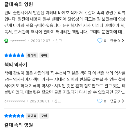
갈대 속의 영원
주었음을, 낯선 시대와 지역의 사람들을 하나의 공동체로 만들어주었음을
밝혀낸다.
반비 출판사에서 발간된 이레네 바예호 작가 저 ＜갈대 속의 영원＞ 리뷰
입니다. 일전에 내용이 일부 발췌되어 SNS상에 떠도는 걸 보았는데 인상
깊게 다가와 책을 구매하였습니다. 문헌학자인 저자 이레네 바예호가 책,
유튜브와 넷플릭스의 시대, 책이 그 어느 때보다 큰 위협에 처했다는 불안
독서, 도서관의 역사에 관하여 써내려간 책입니다. 고대의 문헌학에 대한
의 목소리가 끊이지 않는다. 그러나 이레네 바예호는 “책은 숟가락, 망치,
서술을 따라가고 있노라면 실제로 시간을 여행해 과거 사람들과 함께 걷는
바퀴, 가위와 같은 범주에 속한다. 한번 창조된 이후로 그보다 나은 게 등장
m******1
2023.12.07.
신고
0
댓글
0
듯한 생생함이 느
하지 않았다.”(16쪽)라고 단언한다. 그리고 이는 순진한 낭만주의나 낙관
의 발로가 아니다. 인류의 역사 속에서 책이 견뎌온 시간과 여정은 그 자체
종이책
구매
로 바예호의 단언을 설득력 있게 뒷받침한다.
책의 역사기
책에 관심이 많은 사람에게 꼭 추천하고 싶은 책이다.이 책은 책의 역사를
이 책은 말을 타고 달리며 책을 찾아 나선 왕의 사냥꾼들로 시작해, 말등에
담은 역사서이자 책이 가지는 시대적 의미의 변화를 살펴볼 수 있는 철학
책을 잔뜩 싣고 험준한 애팔래치아산맥을 누비는 여성들로 끝맺는다. 이
서이기도 하다.기록의 역사가 시작된 것은 흔히 점토판으로 알고 있는 테
여성들은 왜 책을 짊어지고 깊은 산속으로 향했을까? 그 책들은 누구를 위
블릿이었다. 테블릿은 젖으면 글을 지웠다가 다시 쓸 수 있었지만 공간의
한 것이었을까? 우리는 『갈대 속의 영원』의 마지막 페이지를 덮으며 비로
한계가 존재했다면 종이의 역사가 시작되면서 한계는 극복된다. 동시에 한
o********4
2023.08.01.
신고
0
댓글
0
소 이들의 이야기가 어떻게 기원전 3세기 고대인들의 야심과 연결되는지
번밖에 기록할 수
이해하게 된다. 이 책은 망각에 맞서 이야기와 지식과 발명을 보존하고 저
종이책
구매
항과 꿈을 가능케 한 최고의 발명품에 바치는 찬가이며, 책 속에서 연결되
는 경험을 해본 모든 독자들을 위한 사랑스러운 선물이다.
갈대 속의 영원