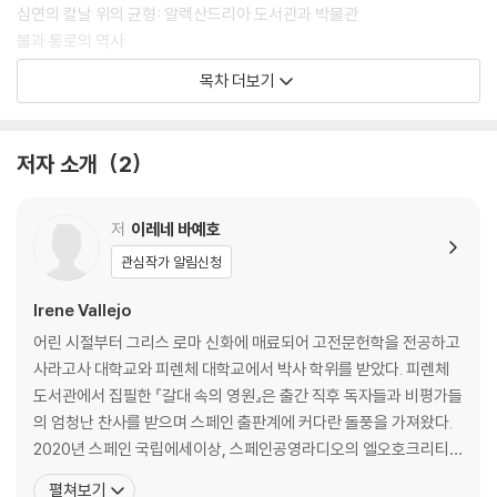
만들어낸 책의 천일야화로 빠져들게 될 것이다.
심연의 칼날 위의 균형: 알렉산드리아 도서관과 박물관
불과 통로의 역사
책의 피부
목차 더보기
탐정의 작업
수수께끼이자 낙조로서의 호메로스
잃어버린 구전의 세계: 소리의 융단
저자 소개
2
알파벳의 평온한 혁명
안갯속에서 나온 목소리들
그림자 읽기
저
이레네 바예호
반역적인 말의 성과
관심작가 알림신청
최초의 책
움직이는 도서관
Irene Vallejo
문화라는 종교
어린 시절부터 그리스 로마 신화에 매료되어 고전문헌학을 전공하고
경이로운 기억을 지닌 자와 아방가르드 여성들
사라고사 대학교와 피렌체 대학교에서 박사 학위를 받았다. 피렌체
이야기를 엮는 여인들
도서관에서 집필한 『갈대 속의 영원』은 출간 직후 독자들과 비평가들
나의 역사는 다른 사람이 이야기한다
의 엄청난 찬사를 받으며 스페인 출판계에 커다란 돌풍을 가져왔다.
웃음의 드라마와 상실에 대한 우리의 빚
2020년 스페인 국립에세이상, 스페인공영라디오의 엘오호크리티코
말과 맺은 열정적인 관계
내러티브상, 스페인 서점조합상, 인문학 수호를 위한 시민참여상 등
펼쳐보기
책의 독, 그 연약함