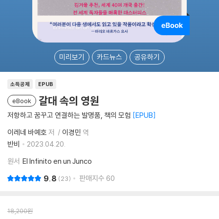
미리보기
카드뉴스
공유하기
소득공제
EPUB
갈대 속의 영원
eBook
저항하고 꿈꾸고 연결하는 발명품, 책의 모험
EPUB
이레네 바예호
저
이경민
역
반비
2023.04.20.
원서
El Infinito en un Junco
9.8
판매지수
60
23
18,200
원