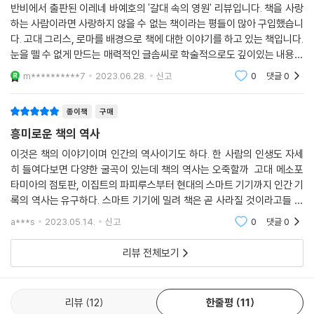
반비에서 출판된 이레네 바예호의 '갈대 속의 영원' 리뷰입니다. 책을 사랑
우리를 누그러뜨리고, 길들이고, 독서의 리듬을 타게 하고, 신경을 안정시
하는 사람이라면 사랑하지 않을 수 없는 책이라는 평들이 많아 구입했습니
키는 책. 우리에게는 그런 책이 필요하지만 쉬운 일은 아니다. 그런데 최근
다. 고대 그리스, 로마를 배경으로 책에 대한 이야기를 하고 있는 책입니다.
에 그런 책을 만났다. 바로 『갈대 속의 영원』이었다.
눈을 뗄 수 없게 만드는 매력적인 글솜씨로 학술적으로도 깊이있는 내용을
- [엘 파이스]
흥미진진하게 풀어내고 있어 매우 즐겁게 읽었습니다. 추천합니다.
m**********7
2023.06.28.
신고
0
댓글
0
서사의 즐거움을 확고히 선사하는 매력적인 작품이다.
종이책
구매
- [엘 쿨투랄]
흥미로운 책의 역사
천재적이고 보편적이며 독보적이다.
이것은 책의 이야기이며 인간의 역사이기도 하다. 한 사람의 인생도 자세
히 들여다보면 다양한 굴곡이 있는데 책의 역사는 오죽할까 고대 메소포
- [뉴욕타임스]
타미아의 점토판, 이집트의 파피루스부터 현대의 스마트 기기까지 인간 기
록의 역사는 유구하다. 스마트 기기에 밀려 책은 곧 사라질 것이라고들 예
상한다. 그러나 굳이 LP판을 찾아 구매하는 사람이 있듯이 나처럼 종이책
a***s
2023.05.14.
신고
0
댓글
0
을 선호하는 사람
리뷰 전체보기
리뷰
12
한줄평
11