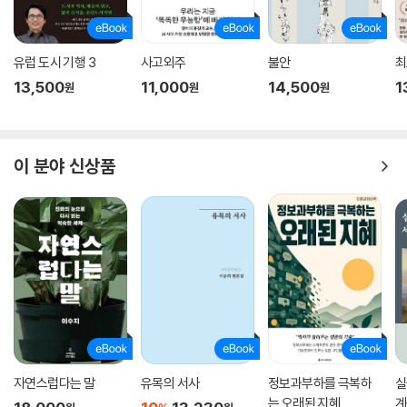
유럽 도시 기행 3
사고외주
불안
최
13,500
11,000
14,500
1
원
원
원
이 분야 신상품
자연스럽다는 말
유목의 서사
정보과부하를 극복하
실
는 오래된 지혜
계