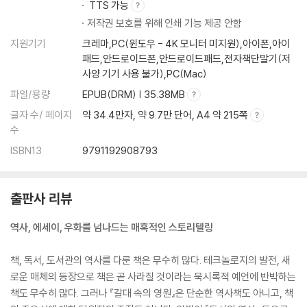
TTS 가능
저작권 보호를 위해 인쇄 기능 제공 안함
지원기기
크레마,PC(윈도우 - 4K 모니터 미지원),아이폰,아이
패드,안드로이드폰,안드로이드패드,전자책단말기(저
사양 기기 사용 불가),PC(Mac)
파일/용량
EPUB(DRM) | 35.38MB
글자 수/ 페이지
약 34.4만자, 약 9.7만 단어, A4 약 215쪽
수
ISBN13
9791192908793
출판사 리뷰
역사, 에세이, 우화를 넘나드는 매혹적인 스토리텔링
책, 독서, 도서관의 역사를 다룬 책은 무수히 많다. 테크놀로지의 발전, 새
로운 매체의 등장으로 책은 곧 사라질 것이라는 묵시록적 예언에 반박하는
책도 무수히 많다. 그러나 『갈대 속의 영원』은 단순한 역사책도 아니고, 책