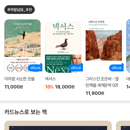
#하말넘많_추천
이처럼 사소한 것들
넥서스
그리스인 조르바 - 열
대
린책들 세계문학 021
11,000
10
18,000
1
%
원
원
11,900
원
카드뉴스로 보는 책