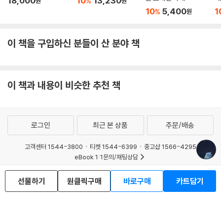
18,000
10
13,230
%
원
원
10
5,400
1
%
원
이 책을 구입하신 분들이 산 분야 책
이 책과 내용이 비슷한 추천 책
로그인
최근 본 상품
주문/배송
고객센터 1544-3800
티켓 1544-6399
중고샵 1566-4295
eBook 1:1문의/채팅상담
예스이십사(주) 사업자 정보
선물하기
원클릭구매
바로구매
카트담기
이용약관
개인정보처리방침
청소년보호정책
PC버전
회사소개
거래처관계자께
도서홍보
광고
Copyright © YES24 Corp. All Rights Reserved.