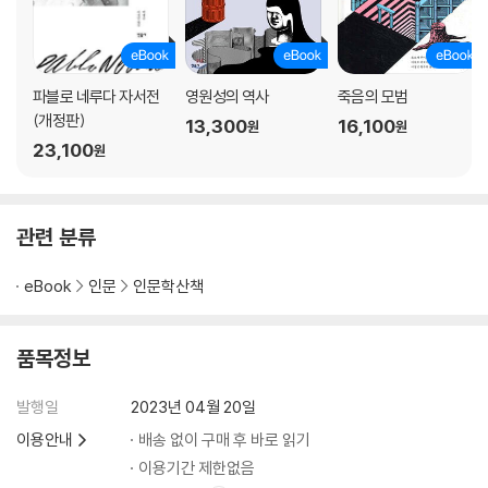
달콤한 관성
책 속으로의 여행, 그리고 책의 이름 짓기
고전이란 무엇인가?
정전: 갈대의 이야기
파블로 네루다 자서전
영원성의 역사
죽음의 모범
파편화된 여성의 목소리들
(개정판)
13,300
16,100
원
원
영원하다고 믿는 것의 일시성
23,100
원
기억하라
에필로그: 망각된 자들과 무명작가의 작품들
관련 분류
감사의 말
eBook
인문
인문학산책
옮긴이의 말
주
참고 문헌
품목정보
인명 찾아보기
발행일
2023년 04월 20일
이용안내
배송 없이 구매 후 바로 읽기
이용기간 제한없음