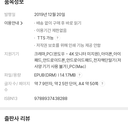
품목정보
발행일
2019년 12월 20일
이용안내
배송 없이 구매 후 바로 읽기
이용기간 제한없음
TTS 가능
저작권 보호를 위해 인쇄 기능 제공 안함
지원기기
크레마,PC(윈도우 - 4K 모니터 미지원),아이폰,아이
패드,안드로이드폰,안드로이드패드,전자책단말기(저
사양 기기 사용 불가),PC(Mac)
파일/용량
EPUB(DRM) | 14.17MB
글자 수/ 페이지
약 7.9만자, 약 2.5만 단어, A4 약 50쪽
수
ISBN13
9788937438288
출판사 리뷰