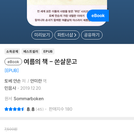
미리보기
파트너샵
공유하기
소득공제
베스트셀러
EPUB
여름의 책 - 쏜살문고
eBook
EPUB
토베 얀손
저
안미란
역
민음사
2019.12.20.
원서
Sommarboken
8.8
판매지수
180
45
7,500
원