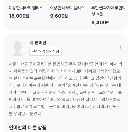
이상한 나라의 앨리스
이상한 나라의 앨리스
무민 골짜기와 무민의
첫 겨울
18,000
9,600
원
원
8,400
원
역
안미란
관심작가 알림신청
서울대학교 국어교육과를 졸업하고 독일 킬 대학교 언어학과에서 박
사 학위를 받았다. 이탈리아 라 사피엔차 로마 대학교에서 강의했으
며 현재 주한독일문화원에서 근무하고 있다. 헨리크 입센의 『인형의
집』, 로테 하메르와 쇠렌 하메르의 『숨겨진 야수』와 『모든 것에는 대
가가 흐른다』, 크누트 함순의 『땅의 혜택』, 글렌 링트베드의 『오래 슬
퍼하지 마』를 비롯하여 『바다의 학교』『이상한 집에서』 『의사소통적
교수법』 『쓰기 교수법』 『공부의 비결』 등 여러 스칸디나비아권 도서
를 우리말로 옮겼다.
안미란
의 다른 상품