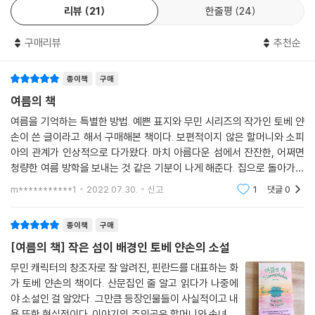
리뷰
21
한줄평
24
구매리뷰
추천순
종이책
구매
여름의 책
여름을 기억하는 특별한 방법. 예쁜 표지와 무민 시리즈의 작가인 토베 얀
손이 쓴 글이라고 해서 구매해본 책이다. 보편적이지 않은 할머니와 소피
아의 관계가 인상적으로 다가왔다. 마치 아름다운 섬에서 잔잔한, 어쩌면
청량한 여름 방학을 보내는 것 같은 기분이 나게 해준다. 집으로 돌아가고
싶지 않은 휴양지에 놀러간 기분. 비록 내가 겪고 있는 여름은 습하고, 덥
m***********1
2022.07.30.
신고
1
댓글
0
고, 벌레도 많지
종이책
구매
[여름의 책] 작은 섬이 배경인 토베 얀손의 소설
무민 캐릭터의 창조자로 잘 알려진, 핀란드를 대표하는 화
가 토베 얀손의 책이다. 산문집인 줄 알고 읽다가 나중에
야 소설인 걸 알았다. 그만큼 등장인물들이 사실적이고 내
용 또한 현실적이다. 이야기의 주인공은 할머니와 손녀 소