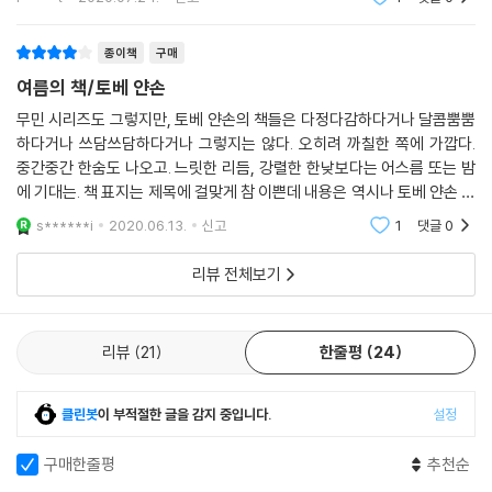
로 구성되어 있는
종이책
구매
여름의 책/토베 얀손
무민 시리즈도 그렇지만, 토베 얀손의 책들은 다정다감하다거나 달콤뿜뿜
하다거나 쓰담쓰담하다거나 그렇지는 않다. 오히려 까칠한 쪽에 가깝다.
중간중간 한숨도 나오고. 느릿한 리듬, 강렬한 한낮보다는 어스름 또는 밤
에 기대는. 책 표지는 제목에 걸맞게 참 이쁜데 내용은 역시나 토베 얀손 스
타일. 휴양지 데크 옆 테이블 위 칵테일 잔 옆에 놓이면 참 이쁠 것 같다. 유
s******i
2020.06.13.
신고
1
댓글
0
튜브 영상을
리뷰 전체보기
리뷰
21
한줄평
24
클린봇
이 부적절한 글을 감지 중입니다.
설정
구매한줄평
추천순