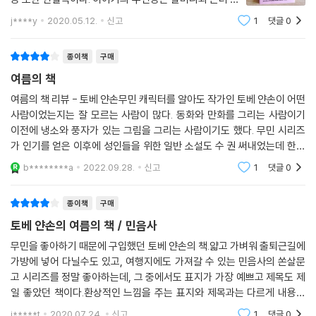
피아다. 이들은 매년 여름 도시에서 멀리 떨어진 작은 섬
j****y
2020.05.12.
신고
1
댓글
0
으로 와서 지낸다. 가족은 모두 셋. 할머니와 소피아, 그리
고 소피아의 아버지다. 아버지는 이따금
종이책
구매
여름의 책
여름의 책 리뷰 - 토베 얀손무민 캐릭터를 알아도 작가인 토베 얀손이 어떤
사람이었는지는 잘 모르는 사람이 많다. 동화와 만화를 그리는 사람이기
이전에 냉소와 풍자가 있는 그림을 그리는 사람이기도 했다. 무민 시리즈
가 인기를 얻은 이후에 성인들을 위한 일반 소설도 수 권 써내었는데 한국
에서 번역되지 않아 아쉬웠던 점을 여름의 책과 두손 가득한 여행으로 조
b********a
2022.09.28.
신고
1
댓글
0
금 해소 했던 것
종이책
구매
토베 얀손의 여름의 책 / 민음사
무민을 좋아하기 때문에 구입했던 토베 얀손의 책.얇고 가벼워 출퇴근길에
가방에 넣어 다닐수도 있고, 여행지에도 가져갈 수 있는 민음사의 쏜살문
고 시리즈를 정말 좋아하는데, 그 중에서도 표지가 가장 예쁘고 제목도 제
일 좋았던 책이다.환상적인 느낌을 주는 표지와 제목과는 다르게 내용은
기대했던 것보다는 소소, 쏘쏘.주로 할머니와 소피아의 소소한 에피소드들
i*****t
2020.07.24.
신고
1
댓글
0