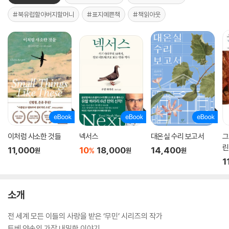
#북유럽할아버지할머니
#표지예쁜책
#책읽아웃
이처럼 사소한 것들
넥서스
대온실 수리 보고서
그
린
11,000
10
18,000
14,400
%
원
원
원
1
소개
전 세계 모든 이들의 사랑을 받은 ‘무민’ 시리즈의 작가
토베 얀손의 가장 내밀한 이야기