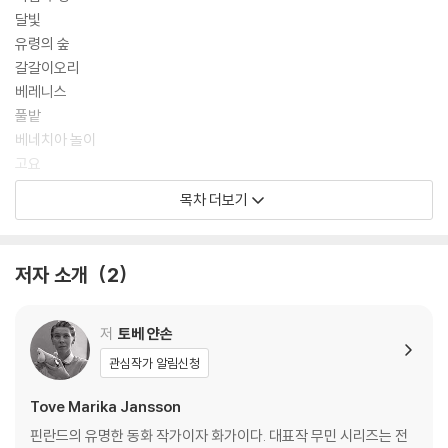
달빛
유령의 숲
갈갈이오리
베레니스
풀밭
베네치아 놀이
고요
고양이
목차 더보기
동굴
지방 도로
하지 축제
저자 소개
2
텐트
이웃
가운
저
토베 얀손
거대한 비닐 소시지
관심작가 알림신청
악당들의 배
손님
Tove Marika Jansson
지렁이와 다른 벌레들
핀란드의 유명한 동화 작가이자 화가이다. 대표작 무민 시리즈는 전