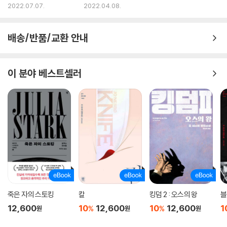
주세요”
2022.07.07.
2022.04.08.
배송/반품/교환 안내
이 분야 베스트셀러
죽은 자의 스토킹
칼
킹덤 2 : 오스의 왕
블
12,600
10
12,600
10
12,600
1
%
%
원
원
원