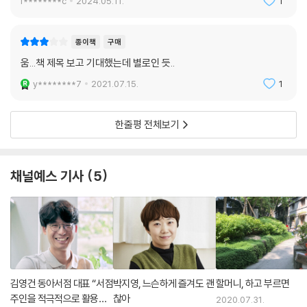
f********c
2024.05.11.
1
종이책
구매
움...책 제목 보고 기대했는데 별로인 듯..
y********7
2021.07.15.
1
한줄평 전체보기
채널예스 기사
5
김영건 동아서점 대표 “서점
박지영, 느슨하게 즐겨도 괜
할머니, 하고 부르면
주인을 적극적으로 활용해
찮아
2020.07.31.