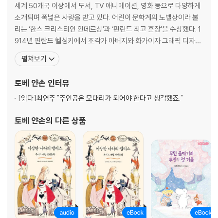
소피아의 폭풍
세계 50개국 이상에서 도서, TV 애니메이션, 영화 등으로 다양하게
위험한 날
소개되며 폭넓은 사랑을 받고 있다. 어린이 문학계의 노벨상이라 불
8월
리는 ‘한스 크리스티안 안데르상’과 ‘핀란드 최고 훈장’을 수상했다. 1
914년 핀란드 헬싱키에서 조각가 아버지와 화가이자 그래픽 디자이
너 어머니 사이에서 태어났다. 15세 무렵부터 잡지 삽화를 그리기 시
펼쳐보기
작했으며, 헬싱키와 스웨덴 스톡홀름, 프랑스 파리 등지에서 미술을
공부했다. 1945년 『무민 가족과 대홍수』를 출간하며 본격적으로 ‘무
토베 얀손
인터뷰
민’ 시리즈를 발표하기 시작했다.
[읽다]
최연주 "주인공은 모대리가 되어야 한다고 생각했죠."
토베 얀손
의 다른 상품