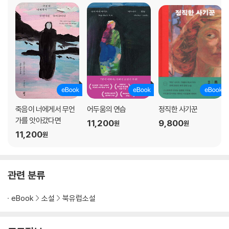
죽음이 너에게서 무언
어두움의 연습
정직한 사기꾼
가를 앗아갔다면
11,200
9,800
원
원
11,200
원
관련 분류
eBook
소설
북유럽소설