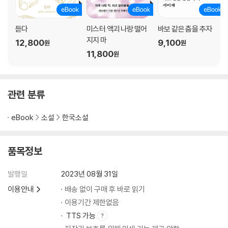
듣다
미스터 액괴 나랑 떨어
바보 같은 춤을 추자
지지 마
12,800
9,100
원
원
11,800
원
관련 분류
eBook
소설
한국소설
품목정보
발행일
2023년 08월 31일
이용안내
배송 없이 구매 후 바로 읽기
이용기간 제한없음
TTS 가능