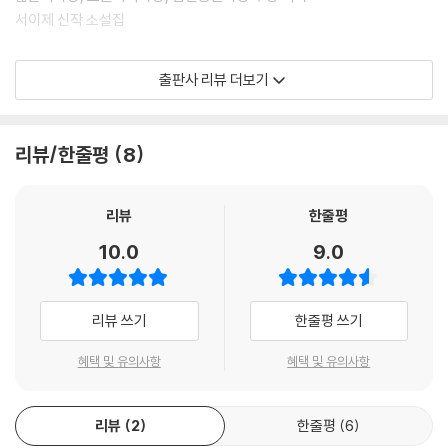
서이제 신작 소설집
2022 젊은작가상 수상작 「두개골의 안과 밖」,
출판사 리뷰 더보기
2022 이상문학상 우수상 수상작 「벽과 선을 넘는 플로우」 수록
전기electronic시대를 살아가는 청춘들의 내면, 기억, 애정
리뷰/한줄평
8
이 책을 펼치면 가장 앞서 만나게 될 「#바보스타상자」는 어느 날 아이돌
‘윤일오’가 되어 나타난 사촌형 재호에게 묘한 질투심을 느끼는 진호의 이
리뷰
한줄평
야기이다. 천체관측동아리에서 고요하게 별을 보는 것을 즐기던 진호는 대
10.0
9.0
학 졸업 후 주식 투자에 실패하고 백수의 삶을 살고 있다. 그러다 짝사랑하
는 예리가 윤일오의 열렬한 팬이라는 사실을 알게 되고, 뜻하지 않게 그녀
와 함께 이제는 재호가 아닌 윤일오를 ‘덕질’하게 된다. 진호는 그 과정을
리뷰 쓰기
한줄평 쓰기
통해 재호를 다시 알아간다. 넷플릭스 다큐멘터리, 유튜브, 뉴스 기사, 온
라인 커뮤니티 게시글, 심지어 고층 빌딩 전광판에서 그는 재호, 아니 윤일
혜택 및 유의사항
혜택 및 유의사항
오를 만난다. 윤일오는 그곳에 각기 다른 방식으로 존재하고, 재호는 그 정
보들을 통해 마치 닿을 수 없는 거리의 별을 관찰하듯 윤일오를 들여다본
리뷰
2
한줄평
6
다.