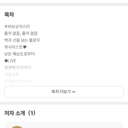
하는 통찰로 이어진다.
목차
서이제는 과감하게, 때로는 무심하게 전통적인 소설의 틀을 파괴한다. 우
리가 흔히 보는 인터넷의 화면을 그대로 옮겨온 듯한 텍스트들, 중간중간
#바보상자스타
삽입된 이미지와 기호들, 몽타주처럼 파편적으로 편집된 문단들 등의 활용
출처 없음, 출처 없음
은 단순한 형식 실험이 아니라 “픽셀, 비트 등 정보화시대의 근원적 단위들
벽과 선을 넘는 플로우
을 문학적으로 형상화”(박혜진, 해설에서)함으로써 우리 시대의 모습을
위시리스트♥
가장 정확하게 그려내고자 하는 작가의 노력이라고 할 수 있다. 정지돈 소
낮은 해상도로부터
설가가 “서이제는 동시대를 표현하는 방법을 찾아냈다. 이 책은 경험이 불
●LIVE
가능한 시대의 찬가다”라고 말한 것처럼, 사람들이 스마트폰과 모니터 화
영원에 다가가기
면을 바라보며 하루의 대부분을 보내는 이 시대를 선명하게 재현해내는 하
자유낙하
나의 방식으로서.
두개골의 안과 밖
해설 | 박혜진(문학평론가) 내면, 기억, 애정
목차 더보기
작가의 말
저자 소개
1