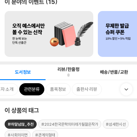
이 분야의 이벤트
15
리뷰/한줄평
도서정보
배송/반품/교환
8
자 소개
관련분류
품목정보
출판사 리뷰
이 상품의 태그
#하말넘많_추천
#2024한국문학의미래가될젊은작가
#섬세한시선
#사회의이면
#관계의형태