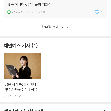
요즘 이시대 젊은이들의 자화상
러니하게도 정보화시대의 단면을 그려낸 서이제 소설의 주요한 정서 중 하
나가 바로 노스탤지어라는 것.
k*****8
2024.07.18.
0
「벽과 선을 넘는 플로우」의 ‘나’는 벽간 소음에 시달린다. 소음의 원인은 옆
한줄평 전체보기
집에서 랩 연습을 위해 틀어둔 비트 소리. 밤마다 울려퍼지는 트랩 비트에
참을 수 없는 지경이 된 ‘나’는 그에게 분노를 표출하기 위해 글을 쓰기 시
작한다. 하지만 자신 역시 힙합을 사랑하고, 이제는 사라진 힙합 레이블 소
채널예스 기사
1
울컴퍼니를 그리워하고 있던 ‘나’의 독백에는 어쩔 수 없이 랩 가사들이 끼
어든다. 그래서 그가 쓰려는 글은 옆집 사람에 대한 항의문이 아니라 함께
힙합을 사랑하고 추억을 나눴던 지예에게 쓰는 편지가 된다. 「영원에 다가
가기」에서 ‘너’는 미래의 기술인 메타버스 프로그램 〈뉴 어스〉를 통해 1919
년 프랑스 파리로 돌아가 소설가 조르주 뒤몽을 만난다. 조르주 뒤몽이라
는 젊은 작가는 『영원의 문』이라는 소설을 집필한 뒤 권총으로 스스로 목
숨을 끊었고, 그것은 이후 형에 의해 유고집으로 출간된다. 현실 세계의
[젊은 작가 특집] 서이제
‘너’는 콘텐츠가 넘쳐나는 넷플릭스에서 아무것도 보지 않은 채 시간을 허
“무언가 변해야만 소설을 끝
비하지만, 과거로 돌아가서는 파리의 서점 셰익스피어앤드컴퍼니에서 조
낼 수 있어요”
2024.06.12.
르주 뒤몽의 낭독회에 참석하고, 이윽고 조르주 뒤몽이 된다.