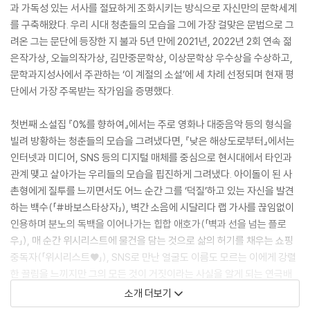
과 가독성 있는 서사를 절묘하게 조화시키는 방식으로 자신만의 문학세계
를 구축해왔다. 우리 시대 청춘들의 모습을 그에 가장 걸맞은 문법으로 그
려온 그는 문단에 등장한 지 불과 5년 만에 2021년, 2022년 2회 연속 젊
은작가상, 오늘의작가상, 김만중문학상, 이상문학상 우수상을 수상하고,
문학과지성사에서 주관하는 ‘이 계절의 소설’에 세 차례 선정되며 현재 평
단에서 가장 주목받는 작가임을 증명했다.
첫번째 소설집 『0%를 향하여』에서는 주로 영화나 대중음악 등의 형식을
빌려 방황하는 청춘들의 모습을 그려냈다면, 『낮은 해상도로부터』에서는
인터넷과 미디어, SNS 등의 디지털 매체를 중심으로 현시대에서 타인과
관계 맺고 살아가는 우리들의 모습을 핍진하게 그려냈다. 아이돌이 된 사
촌형에게 질투를 느끼면서도 어느 순간 그를 ‘덕질’하고 있는 자신을 발견
하는 백수(「#바보스타상자」), 벽간 소음에 시달리다 랩 가사를 끊임없이
인용하며 분노의 독백을 이어나가는 힙합 애호가(「벽과 선을 넘는 플로
우」), 매 순간 위시리스트에 물건을 담는 것으로 삶의 허기를 채우는 쇼핑
중독자(「위시리스트♥」), SNS로 만난 얼굴도 이름도 모르는 이에게 강렬
한 끌림을 느끼지만 그의 모든 것이 거짓이라는 사실을 알게 되는 연극배
우(「●LIVE」)의 이야기 등 서이제의 소설들은 흥미진진한 외연으로 가득
소개 더보기
한데, 그것들은 단지 이야기로 그치지 않고 현시대 우리 삶의 중심을 관통