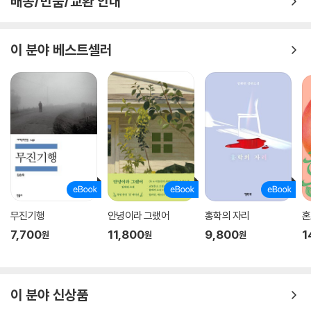
배송/반품/교환 안내
「자유낙하」는 먼 훗날 지구 시대가 막을 내리고 다른 행성으로 퍼져 살고
있는 먼 미래의 인류가 21세기의 예술 작품을 발굴하는 시대를 배경으로
한다. ‘나’는 자신이 발견한 수백 년 전 영상 파일이 고고학적 사료가 될 만
이 분야 베스트셀러
한 가치가 있는 것인지를 알아내려 노력한다. 이러한 세상에서 사료의 가
치를 판단하는 데 다름 아닌 예술성을 기준으로 하고 있다는 점은 눈여겨
볼 법하다. 그것은 해설에서 박혜진 평론가가 이야기한 것처럼 “예술은 진
실한 정보”라는 사실을 전제로 하고, 아마도 그것이 예술이라는 표현 형식
이 서이제 소설 전반에 걸쳐 중요하게 다뤄지는 이유이기도 할 것이다. 예
술이야말로 인간을 이해하는 가장 주요한 척도가 되는 정보라는 믿음.
『낮은 해상도로부터』라는 소설집의 제목은 얼핏 보면 저해상도에서 고해
상도로 향하는 여정처럼 느껴질지 모르겠다. 하지만 서이제의 이야기는 높
은 해상도로의 이행이 아니라, 우리가 어디로부터 왔는지를 끊임없이 되짚
무진기행
안녕이라 그랬어
홍학의 자리
혼
는 방식으로 이루어진다. 화면을 구성하고 있는 픽셀이 보이지 않을 정도
7,700
11,800
9,800
1
의 초고해상도로 펼쳐지는 세상이지만, 역설적으로 우리를 우리답게 만드
원
원
원
는 것은 우리가 지나온 길, 낮은 해상도로 존재했던 과거 속에 존재한다. 그
래서 “‘내면, 기억, 애정’이야말로 우리가 정보기술 패러다임 속에서, 무한
히 가공되며 확장되는 네트워크 속에서 길을 잃지 않기 위해 챙겨야 할 방
이 분야 신상품
향임을 알려주는 것 같다”(해설에서)는 박혜진 평론가의 말에 고개가 끄