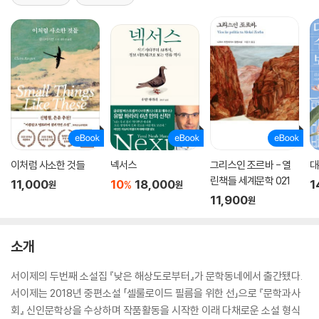
이처럼 사소한 것들
넥서스
그리스인 조르바 - 열
대
린책들 세계문학 021
11,000
10
18,000
1
%
원
원
11,900
원
소개
서이제의 두번째 소설집 『낮은 해상도로부터』가 문학동네에서 출간됐다.
서이제는 2018년 중편소설 「셀룰로이드 필름을 위한 선」으로 『문학과사
회』 신인문학상을 수상하며 작품활동을 시작한 이래 다채로운 소설 형식