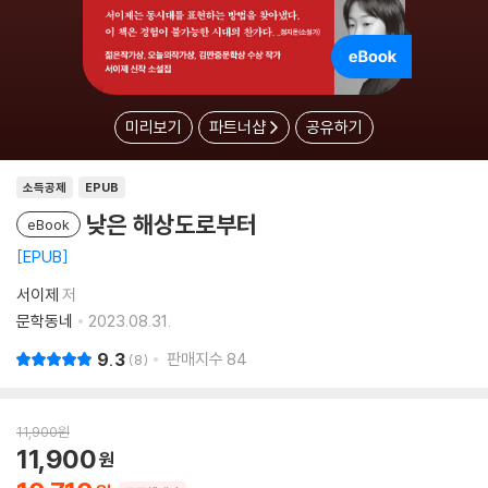
미리보기
파트너샵
공유하기
소득공제
EPUB
낮은 해상도로부터
eBook
EPUB
서이제
저
문학동네
2023.08.31.
9.3
판매지수
84
8
11,900
원
11,900