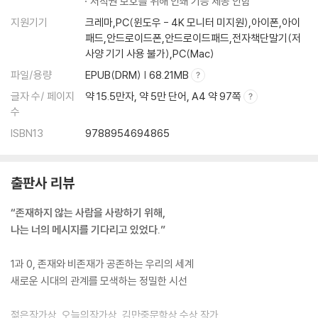
저작권 보호를 위해 인쇄 기능 제공 안함
지원기기
크레마,PC(윈도우 - 4K 모니터 미지원),아이폰,아이
패드,안드로이드폰,안드로이드패드,전자책단말기(저
사양 기기 사용 불가),PC(Mac)
파일/용량
EPUB(DRM) | 68.21MB
글자 수/ 페이지
약 15.5만자, 약 5만 단어, A4 약 97쪽
수
ISBN13
9788954694865
출판사 리뷰
“존재하지 않는 사람을 사랑하기 위해,
나는 너의 메시지를 기다리고 있었다.”
1과 0, 존재와 비존재가 공존하는 우리의 세계
새로운 시대의 관계를 모색하는 정밀한 시선
젊은작가상, 오늘의작가상, 김만중문학상 수상 작가