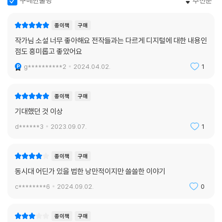
구매한줄평
추천순
상도로부터」에서 집요하게 탐구된다. 이 이야기 속에서 ‘나’는 얼굴을 모르
는 두 사람을 끊임없이 생각한다. 어린 시절 자신의 동생이 될 뻔했지만 파
종이책
구매
양된 아이, 트위터를 통해서만 알고 지내다 어느 날 계정이 삭제된 사람. 기
작가님 소설 너무 좋아해요 전작들과는 다르게 디지털에 대한 내용인
억 속에서 낮은 해상도의 픽셀로 떠오르는 ‘너’들. 그들을 계속해서 떠올리
점도 흥미롭고 좋았어요
는 ‘나’의 마음은 무엇일까? 소셜네트워크로 모든 것이 연결되어 있으며,
개인이 하나의 전체가 아닌 부분으로서 곳곳에 존재하는 시대를 살아가는
g**********2
2024.04.02.
1
이들이라면 그 마음을 짐작할 수 있지 않을까.
종이책
구매
너로부터 다시 메시지가 오기를 기다리고 있었다. 기다리고, 기다리고 있
기대했던 것 이상
었다. 어쩌면 내가 기다리는 것은 네가 아니라 메시지였을지도 모른다. 너
는 이미 하나의 메시지였다. 메시지는 내게 감정을 야기했다. 그런데 이름
d******3
2023.09.07.
1
도 성별도 나이도 얼굴도 목소리도 모르는 사람에게 감정을 느끼는 게 정
말로 가능한 일일까.
종이책
구매
_「낮은 해상도로부터」, 192쪽
동시대 어딘가 있을 법한 낭만적이지만 쓸쓸한 이야기
대중문화와 하위문화가 뒤섞여 우리 삶의 근간을 이루게 된 풍경은 이제
c********6
2024.09.02.
0
익숙한 것이 되었다. 영화와 음악, 미술과 문학 등의 문화적 코드가 기저에
흐르는 서이제의 소설 속에서 그러한 풍경은 더욱 구체화되는데, 흥미로운
종이책
구매
것은 그것이 왜인지 모르게 자꾸 과거의 시간으로 향한다는 점이다. 아이