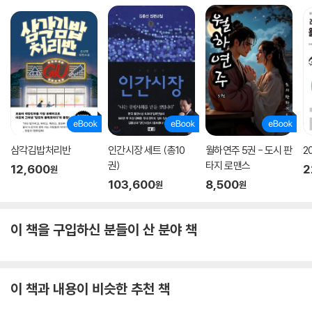
덕여진다.
존재와 비존재, 과거와 미래, 여기와 저기
연결을 통해 무한히 확장되는 세계의 풍경
1과 0이라는 이진 부호는 디지털을 구성하는 요소인 동시에 있음과 없음,
즉 존재와 비존재를 상징한다. 서이제가 그려내고 있는 세상, 즉 우리가 사
는 이 세계에는 존재와 비존재가 공존한다. 그것은 살아 있는 사람과 AI와
같이 과학기술이 탄생시킨 존재들을 뜻하기도 하지만, 물리적 공간에 실체
삼각김밥처리반
인간시장 세트 (총10
월하연주 5권 - 도시 판
2
로서 존재하는 인간과 데이터 시대에 정보와 이미지로서 존재하는 인간을
권)
타지 로맨스
12,600
2
원
뜻하기도 한다. 우리는 이미 여기에 있는 동시에 저기에 있고, 모든 곳에 있
103,600
8,500
원
원
으며 아무데도 없기도 한 존재다. 서이제는 이러한 세계를 손쉽게 대상화
하지 않고, 지금-여기 우리의 생태로서 온전히 그려낸다. 존재와 비존재,
과거와 미래, 여기와 저기는 현재라는 공간에서 뒤엉킨 채 존재한다. 이러
이 책을 구입하신 분들이 산 분야 책
한 초연결의 시대에 우리는 서로 연결되고, 연결된 서로는 무한히 확장된
다. 그 연결과 확장을 정밀한 시선으로 들여다보는 것은 어쩌면 지금 문학
이 할 수 있는 가장 시급하고도 즐거운 일이 아닐까.
이 책과 내용이 비슷한 추천 책