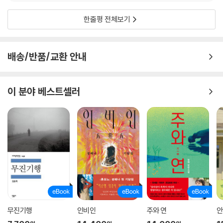
한줄평 전체보기
배송/반품/교환 안내
이 분야 베스트셀러
무진기행
인비인
주와 연
안