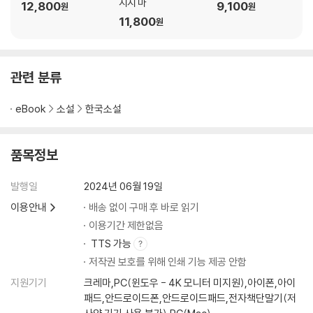
지지 마
12,800
9,100
원
원
11,800
원
관련 분류
eBook
소설
한국소설
품목정보
발행일
2024년 06월 19일
이용안내
배송 없이 구매 후 바로 읽기
이용기간 제한없음
TTS 가능
저작권 보호를 위해 인쇄 기능 제공 안함
지원기기
크레마,PC(윈도우 - 4K 모니터 미지원),아이폰,아이
패드,안드로이드폰,안드로이드패드,전자책단말기(저