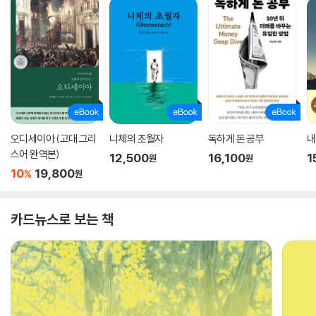
오디세이아 (고대 그리
니체의 초월자
독하게 돈 공부
내
스어 완역본)
12,500
16,100
1
원
원
10
19,800
%
원
카드뉴스로 보는 책