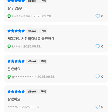
eBook
구매
잘 읽었습니다.
네모난 프레임을 통과한 빛이 마지막으로 도달하는 곳, 그곳은 관객의 눈
이다. 서이제의 소설은 관객의 눈을 통해 세 편의 이야기로, 한 편의 영화
r********m
2025.09.20.
0
로, 수십 개의 프레임으로 재구성된다. 무한히 반복되는 시퀀스의 세계, 그
것이 서이제의 세계다.
eBook
구매
제목처럼 서정적이네요 좋았어요
작가의 말
k***i
2025.09.18.
0
정동길 끝자락에 이르러, 나는 친구들에게 언젠가 ‘기록과 기념’에 대한 소
설을 쓰겠다고 말했다. 이미 지나간 어떤 날들을 위해, 미처 사진으로 기록
eBook
구매
되지 못한 순간들을 기념하기 위해 이 책을 썼다.
잘봤어요
_에세이 「미처 기록되지 못한 순간들」 중에서
g**********4
2025.09.18.
0
eBook
구매
잘봤어요
a****0
2025.09.16.
0