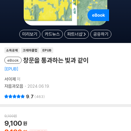
미리보기
카드뉴스
파트너샵
공유하기
소득공제
크레마클럽
EPUB
창문을 통과하는 빛과 같이
eBook
EPUB
서이제
저
자음과모음
2024.06.19.
9.7
463
9,100
원
9,100