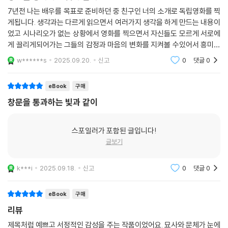
드러운 털이 닿았다. 새하얀 몽이, 너의 몽이, 몽이가 조금씩 모습을 드러내
「창문을 통과하는 빛과 같이」에서 독자를 오리무중에 빠트렸던 사각형은
7년전 나는 배우를 목표로 준비하던 중 친구인 너의 소개로 독립영화를 찍
기 시작했다. 나타나기 시작했다. 우리는 더 열심히 흙을 파헤쳐, 땅속에서
「이미 기록된 미래」로 이어진다. 작게 줄어든 사각형은 「이미 기록된 미래」
게됩니다. 생각과는 다르게 읽으면서 여러가지 생각을 하게 만드는 내용이
그 몽이를 꺼냈다.
의 매 단락 앞에 배치된다. 「이미 기록된 미래」 역시 ‘나’와 ‘너’가 등장한다.
었고 시나리오가 없는 상황에서 영화를 찍으면서 자신들도 모르게 서로에
--- p.65 「이미 기록된 미래」중에서
‘나’는 ‘너’의 기억을 쫓는다. ‘너’의 잠든 모습을 떠올리고, ‘너’를 위해 죽은
게 끌리게되어가는 그들의 감정과 마음의 변화를 지켜볼 수있어서 흥미로
개의 무덤을 파헤친다. 정체를 알 수 없는 이가 나오는 꿈을 꾸고, ‘너’의 시
웠고 그들의 마음앓이와 감졍표현을 지켜보면서 긴여운을 얻을 수있어서
w******s
2025.09.20.
신고
0
댓글
0
그런데 내 기억이 맞나. 개가 따뜻했다고 기억되는 건, 실제로 그랬기 때문
좋았습니다. 흥미로
선이 담은 장면들을 곱씹는다. 마치 각각의 단락이 하나의 프레임을 의미
일까. 아니면 내 상상일까. 상식적으로 개가 부패해 있어야 하는 거 아닌가.
하는 듯 장면은 구체적이지만 연속적으로 이어지지는 않는다. 「창문을 통
eBook
구매
날이 추웠나. 겨울이었나. 그래서 땅을 파헤치는 게 힘들었나. 이제 와 돌이
과하는 빛과 같이」가 프레임 안팎의 경계에서 이야기를 전개한다면, 「이미
켜보니 구멍이 너무도 많았다. 그럼에도 분명히 기억나는 건, 그 애가 손끝
창문을 통과하는 빛과 같이
기록된 미래」는 영화를 구성하는 프레임이라 할 수 있을 것이다. 해설을 쓴
에서 피가 나도록 땅을 파헤쳤다는 것이다. 뒷산을 내려왔을 때 나는 그 애
강덕구 영화평론가는 이 소설에서 ‘서술’이 “사건을 구체적으로 해설하는
멜빵바지에 피가 묻어 있는 것을 보았다. 아마 손끝에서 난 피를 닦은 모양
대신, 얽히고설킨 의미들이 가진 복잡한 뉘앙스를 전해주는 데 활용된다
스포일러가 포함된 글입니다!
이었다. 바보 같네. 자기 다치는 줄도 모르고. 나는 그 애 손을 잡았다.
고” 말한다. 이러한 방식은 “형식이 곧 주제”라는 서이제의 믿음과도 무관
글보기
--- p.94 「진입/하기」중에서
하지 않을 것이다.
k***i
2025.09.18.
신고
0
댓글
0
그 오빠도, 멜빵바지 애도, 땅에서 파온 개도. 놀이터에 가면 언제든 볼 수
모든 것은 정보 값이 될 것이다. 그렇게 사라질 것이다. 찍으면 찍을수록,
있었던 애들도. 이제 더 이상 없었다. 그들은 이 거리에서 흔적도 없이 사라
만질 수 없게 되어버리는 방식으로. 소중히 간직하려 할수록, 사라지는 방
eBook
구매
졌다. 그들이 정말 여기에 존재했던 게 맞나. 한때 그랬던 게 맞나. 나는 내
식으로. 만질 수 있었던 상은 더 이상 만질 수 없는 상태가 되어버렸다. 다
리뷰
기억을 믿을 수 없었다.
타고 남은 재처럼 정보 값만 남긴 채로. 진눈깨비가 재처럼 날렸다. 손이 시
--- p.98 「진입/하기」중에서
제목처럼 예쁘고 서정적인 감성을 주는 작품이었어요. 묘사와 문체가 눈에
려서 주머니 속에 손을 넣었다. 필름이 만져졌다. 그것은 작고 단단했다. 아