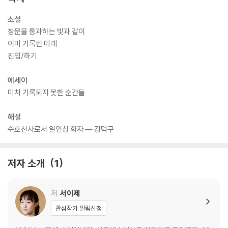
소설
창문을 통과하는 빛과 같이
이미 기록된 미래
진입/하기
에세이
미처 기록되지 못한 순간들
해설
수호천사로서 일인칭 화자 ― 강덕구
저자 소개
1
저
서이제
관심작가 알림신청