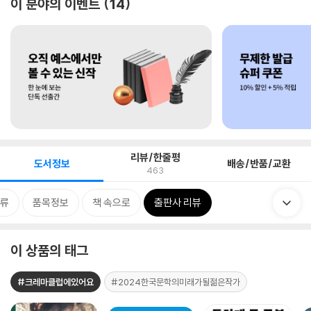
이 분야의 이벤트
14
리뷰/한줄평
도서정보
배송/반품/교환
463
류
품목정보
책 속으로
출판사 리뷰
이 상품의 태그
#크레마클럽에있어요
#2024한국문학의미래가될젊은작가