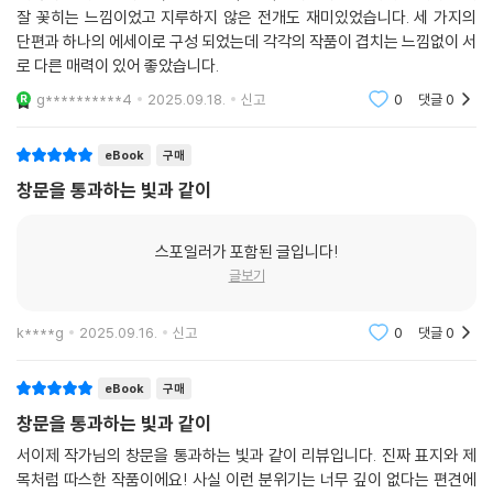
잘 꽃히는 느낌이었고 지루하지 않은 전개도 재미있었습니다. 세 가지의
직 무언가 손에 쥘 수 있음이, 그 촉감을 느낄 수 있음이 위로가 되었다. (6
단편과 하나의 에세이로 구성 되었는데 각각의 작품이 겹치는 느낌없이 서
0~61쪽)
로 다른 매력이 있어 좋았습니다.
g**********4
2025.09.18.
신고
0
댓글
0
망각의 그림자에서 건져 올린 날들
“이제부터 기억이 존재한다.”
eBook
구매
영화는 촬영한 각각의 프레임을 적절히 연결해 완성된다. 앞의 두 편이 프
창문을 통과하는 빛과 같이
레임 바깥과 각각의 프레임을 의미한다면 「진입/하기」는 이를 연결한 영화
라고 할 수 있다. 배경은 지역의 “지루한 도시”. ‘나’는 어린 시절 친구 ‘지
스포일러가 포함된 글입니다!
수’의 결혼식에 가기 위해 오랜만에 고향으로 향한다. 그곳에서 ‘나’는 기억
글보기
하지 못하는, 하지만 ‘나’를 아는 ‘그 애’를 만난다. 고향을 돌아보다 끝내 기
억해낸 ‘그 애’는 지수와 함께 죽은 개를 꺼내려 땅을 팠던 또 다른 ‘그 애’로
k****g
2025.09.16.
신고
0
댓글
0
연결된다. 「이미 기록된 미래」에서도 나온 이 장면은 「이미 기록된 미래」가
「진입/하기」의 한 프레임이라는 사실 그리고 이 소설들이 어떤 유기적이고
eBook
구매
분명한 관계를 구성한다는 사실을 보여주는 한편, 끝내 ‘그 애’라는 모호한
지칭 속에 인물의 정체를 숨기며 “극도로 혼란스럽고, 모호한 뉘앙스만을
창문을 통과하는 빛과 같이
남긴다.”(해설, 강덕구)
서이제 작가님의 창문을 통과하는 빛과 같이 리뷰입니다. 진짜 표지와 제
목처럼 따스한 작품이에요! 사실 이런 분위기는 너무 깊이 없다는 편견에