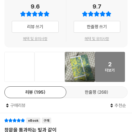
물이 되어 그 순간 느끼는 감정을 주고받는다. 영화를 찍으며 ‘나’는 ‘너’에
9.6
9.7
었지만, 누구인지 모르는 사람이 반복적으로 꿈에 나오는 건 흔하지 않은
게 특별한 감정을 느끼게 되지만, 영화를 찍는 방식 때문인지 그것이 ‘너’를
일이었다. 반복은 일종의 신호인 것 같았다. 미래에 대한 암시. 예지몽일까.
향한 것인지 ‘수민’을 향한 것인지 화자도, 독자도 알지 못한다. 힌트 없이
반복은 내게 어떤 의미를 만들어냈다. 운명적인 사랑에 빠질 것만 같은 예
바뀌는 화자의 위치와 마음에 정신을 못 차리는 사이, 서이제는 아주 단순
리뷰 쓰기
한줄평 쓰기
감이 들었다.
하고 간편한 방식으로 독자의 혼란을 가중한다. 텍스트 사이를 비집고 들
--- p.55 「이미 기록된 미래」중에서
어온 정체를 알 수 없는 사각형, 창문 같기도 혹은 스크린 같기도 한 그것은
혜택 및 유의사항
혜택 및 유의사항
어쩌면 이 모든 이야기가 프레임Frame 속의 장면임을 의심하게 한다.
모든 것은 정보 값이 될 것이다. 그렇게 사라질 것이다. 찍으면 찍을수록,
만질 수 없게 되어버리는 방식으로. 소중히 간직하려 할수록, 사라지는 방
영화는 너의 얼굴로 끝났다. 훗날, 윤 감독은 인터뷰에서 마지막 컷이 클로
식으로. 만질 수 있었던 상은 더 이상 만질 수 없는 상태가 되어버렸다. 다
2
즈업이 될 것을 예감했다고 말했다. 한편 나는 영화가 여기서 이대로 끝나
타고 남은 재처럼 정보 값만 남긴 채로. 진눈깨비가 재처럼 날렸다. 손이 시
더보기
도 되는 건가 싶었다. 그러니까 수민이 세연을 사랑하게 되었다는 걸 확신
려서 주머니 속에 손을 넣었다. 필름이 만져졌다. 그것은 작고 단단했다. 아
하게 된 순간 말이다. 이제 막 자리에서 일어나는 세연의 팔목을 수민이 세
직 무언가 손에 쥘 수 있음이, 그 촉감을 느낄 수 있음이 위로가 되었다.
게 잡는 것으로, 수민이 세연을 애틋하게 바라보는 것으로, 영화가 끝나도
--- pp.60-61 「이미 기록된 미래」중에서
리뷰
195
한줄평
268
되는 건지. 나는 둘 사이에 이야기가 더 남아 있다고 생각했다. 수민이 세연
을 사랑하게 되었다는 것. 몇 달간의 촬영을 통해 우리가 진전시킨 이야기
여기야. 너는 손가락으로 땅을 가리켰고, 그 부분만 흙이 젖어 있었다. 누가
구매리뷰
추천순
는 그게 전부였다. 정말로 고작 그게 다였다. 세연은 이에 어떤 반응을 보였
오줌을 싼 것만 같았다. 우리는 쪼그려 앉아 모종삽으로 땅을 파기 시작했
는지, 세연도 수민을 사랑하게 되었는지, 그런 건 영화에 담겨 있지 않았다.
다. 삽으로 흙을 몇 번 퍼낸 후에는 손으로 파기 시작했다. 손톱에 흙이 끼
eBook
구매
(36~37쪽)
고 손끝이 아려올 때까지 팠고, 파냈고, 얼마 지나지 않아 아리던 손끝에 부
창문을 통과하는 빛과 같이