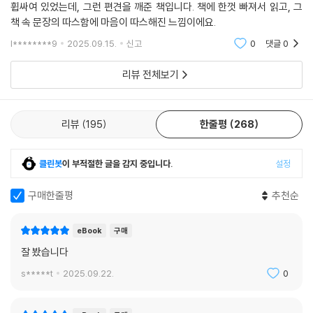
그런데 내 기억이 맞나. 개가 따뜻했다고 기억되는 건, 실제로 그랬기 때문
휩싸여 있었는데, 그런 편견을 깨준 책입니다. 책에 한껏 빠져서 읽고, 그
일까. 아니면 내 상상일까. 상식적으로 개가 부패해 있어야 하는 거 아닌가.
책 속 문장의 따스함에 마음이 따스해진 느낌이에요.
날이 추웠나. 겨울이었나. 그래서 땅을 파헤치는 게 힘들었나. 이제 와 돌이
l********9
2025.09.15.
신고
0
댓글
0
켜보니 구멍이 너무도 많았다. 그럼에도 분명히 기억나는 건, 그 애가 손끝
에서 피가 나도록 땅을 파헤쳤다는 것이다. 뒷산을 내려왔을 때 나는 그 애
리뷰 전체보기
멜빵바지에 피가 묻어 있는 것을 보았다. 아마 손끝에서 난 피를 닦은 모양
이었다. 바보 같네. 자기 다치는 줄도 모르고. 나는 그 애 손을 잡았다. (94
쪽)
리뷰
195
한줄평
268
분절된 세계가 투영하는 무한의 미래
클린봇
이 부적절한 글을 감지 중입니다.
설정
서이제가 포착한 오색빛 시퀀스
구매한줄평
추천순
「창문을 통과하는 빛과 같이」에서 서이제는 ‘윤 감독’의 말을 통해 영화감
독은 “원래 하는 게 없”다며, “감독은 그저 어떤 순간을 포착하고 포착한
eBook
구매
것을 정리할 뿐이”라고 말한다. 어쩌면 이 ‘감독’의 자리에 ‘작가’를 넣어도
잘 봤습니다
무방하지 않을까. 우리를 스쳐 가는 어떤 순간을 기민하게 느끼고, 포착하
는 자. “이미 지나간 어떤 날들을 위해, 미처 사진으로 기록되지 못한 순간
s*****t
2025.09.22.
0
들을 기념하”는 자. 그렇다면 이 세 편의 소설을 ‘기록과 기념’에 관한 소설
이라 말할 수 있을 것이다.