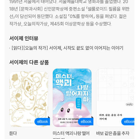
1991년 서울에서 태어났다. 서울예술대학교 영화과를 졸업했다. 20
18년 [문학과사회] 신인문학상에 중편소설 「셀룰로이드 필름을 위한
선」이 당선되어 등단했다. 소설집 『0%를 향하여』 등을 펴냈다. 젊은
작가상, 오늘의작가상, 제45회 이상문학상 등을 수상했다.
서이제
인터뷰
[읽다]
[오늘의 작가] 서이제, 시작도 끝도 없이 이어지는 이야기
서이제
의 다른 상품
듣다
미스터 액괴 나랑 떨어
바보 같은 춤을 추자