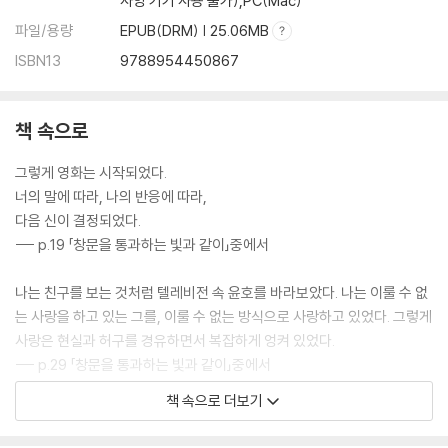
사양 기기 사용 불가),PC(Mac)
파일/용량
EPUB(DRM) | 25.06MB
ISBN13
9788954450867
책 속으로
그렇게 영화는 시작되었다.
너의 말에 따라, 나의 반응에 따라,
다음 신이 결정되었다.
--- p.19 「창문을 통과하는 빛과 같이」중에서
나는 친구를 보는 것처럼 텔레비전 속 윤호를 바라보았다. 나는 이룰 수 없
는 사랑을 하고 있는 그를, 이룰 수 없는 방식으로 사랑하고 있었다. 그렇게
사랑은 현실과 허구를 경유하면서 복잡하게 엉켜 있었다.
--- p.29 「창문을 통과하는 빛과 같이」중에서
책 속으로 더보기
영화는 너의 얼굴로 끝났다. 훗날, 윤 감독은 인터뷰에서 마지막 컷이 클로
즈업이 될 것을 예감했다고 말했다. 한편 나는 영화가 여기서 이대로 끝나