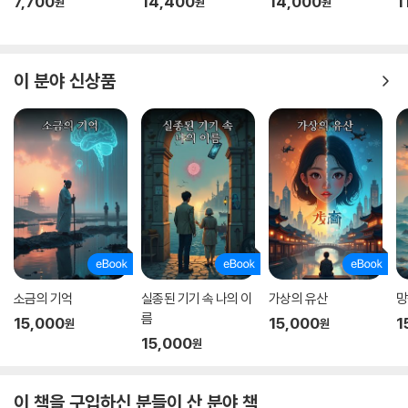
7,700
14,400
14,000
1
원
원
원
이 분야 신상품
소금의 기억
실종된 기기 속 나의 이
가상의 유산
망
름
15,000
15,000
1
원
원
15,000
원
이 책을 구입하신 분들이 산 분야 책