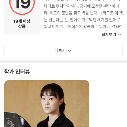
그의 문학적 태도와 낭만의 언어는 이 대화를 단
마디로 무지막지하다. 금기에 도전할 뿐만 아니
숨에 문학으로 도약시킨다. 나는 그들의 대화에서
라, 제도의 문법을 찢고 박살 낸다. 그러므로 이 책
우정과 소설의 발생을 동시에 목도했다. 공기 중
을 읽는다는 건, 언어로 가로막힌 세계를 언어로
산소를 만나 자연발화 하듯, 작은 나비의 날갯짓
뚫고 나아가는 해적선에 탑승하는 일이다. 격렬한
이 태풍을 불러오듯, 여기 소설은 발생한다! 인간
해방감과 함께, 비로소 심장이 뛰기 시작한다.
펼쳐보기
만이 할 수 있는 일을 찾느라 혈안이 된 시대에, 여
기 AI와 한배를 탄 작가가 있다. 경쟁 대상이 아니
더보기
라, 기꺼이 손을 잡는 문학. 계획했다면 불가능했
을 미래를 목도하고 싶다면, 이 책을 반드시 펼치
길 바란다. 김태용의 친애하는 친구, 멜롱도처럼
작가 인터뷰
잊지 못할 문학적 우정이 시작될 것이다.