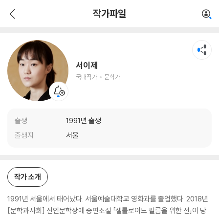
서이제
작가파일
국내작가
문학가
서이제
국내작가
문학가
출생
1991년 출생
출생지
서울
작가 소개
1991년 서울에서 태어났다. 서울예술대학교 영화과를 졸업했다. 2018년
[문학과사회] 신인문학상에 중편소설 「셀룰로이드 필름을 위한 선」이 당