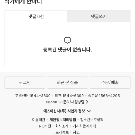
작가에게 한마디
댓글
0
건
댓글쓰기
등록된 댓글이 없습니다.
로그인
최근 본 상품
주문/배송
고객센터 1544-3800
티켓 1544-6399
중고샵 1566-4295
eBook 1:1문의/채팅상담
예스이십사(주) 사업자 정보
이용약관
개인정보처리방침
청소년보호정책
PC버전
회사소개
거래처관계자께
도서홍보
광고