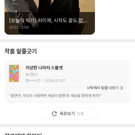
[오늘의 작가] 서이제, 시작도 끝도 없이
이어지는 이야기
2021.12.08.
작품 밑줄긋기
이상한 나라의 스물셋
&(앤드)
엔****간
2026.01.07.
사락에서 밑줄 더보기
“동연아, 우리가 사랑하면 세상이 망한대! 세상을 망하게 하자!”
새로보기
1/4