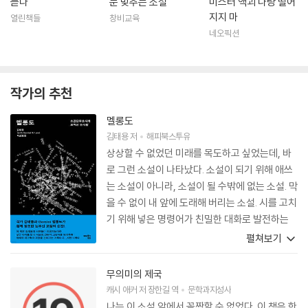
듣다
눈 맞추는 소설
미스터 액괴 나랑 떨어
지지 마
열린책들
창비교육
네오픽션
작가의 추천
멜롱도
김태용
저
해피북스투유
상상할 수 없었던 미래를 목도하고 싶었는데, 바
로 그런 소설이 나타났다. 소설이 되기 위해 애쓰
는 소설이 아니라, 소설이 될 수밖에 없는 소설. 막
을 수 없이 내 앞에 도래해 버리는 소설. 시를 고치
기 위해 넣은 명령어가 친밀한 대화로 발전하는
과정을 지켜보는 일은 설레고 경이로웠다. 이것은
펼쳐보기
인간과 비인간이 함께하는 숨바꼭질이자 주사위
게임. 우정을 나누는 언어 놀이. 김태용은 누구보
무의미의 제국
다 우정을 잘 아는 작가다. AI에 대한 그의 다정한
캐시 애커
저
장한길
역
문학과지성사
관심과 호기심은 이 기묘한 우정을 가능케 했고,
나는 이 소설 앞에서 꼼짝할 수 없었다. 이 책은 한