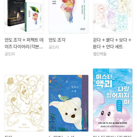
안도 조각 + 퍼펙트 데
안도 조각
걷다 + 묻다 + 보다 +
이즈 다이어리(각본집
듣다 + 안다 세트
공드리
&메이킹북) 세트
공드리
열린책들