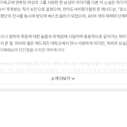
기독교에 연루된 여성과 그를 사랑한 한 남성의 이야기를 다룬 이 소설은 작가가
에서 ‘주목받는 작가 4인’으로 꼽혔으며, 전미도서비평가협회 존 레너드상, 『로
와 평단의 찬사를 동시에 받으며 베스트셀러가 되었으며, 40여 개의 매체와 단체
으나 엄마의 죽음에 대한 슬픔과 죄책감에 시달리며 충동적으로 살아가는 파티걸 
립자 존 릴. 피비와 윌은 에드워즈 대학교에서 만나 사랑하게 되지만, 피비의 상
 이해해보려 안간힘을 쓰지만 역부족이다.
endiary’의 복수형으로, 작가는 제목으로서 여러 해석을 담을 수 있는 풍부한 
다. 이는 열정, 테러리즘과 연결되며, 우리는 종종 무언가에 혼신의 힘을 다할 
소개 더보기
열과 극단주의자들의 심리에 대한 섬세한 시선이 돋보인다. 작품의 큰 축은 컬트
인간의 상실감과 결핍, 사랑이라는 명분하에 벌어지는 몰이해와 통제욕, 이해받지
서사를 갖춘 작품으로 다양한 독자들에게 다채로운 지점으로 파고들 것이다.