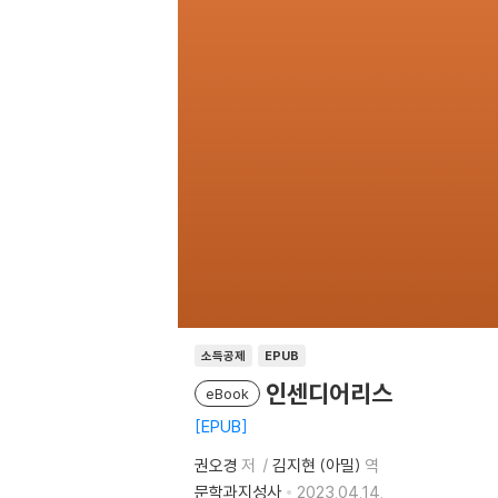
소득공제
EPUB
인센디어리스
eBook
EPUB
권오경
저
김지현 (아밀)
역
문학과지성사
2023.04.14.