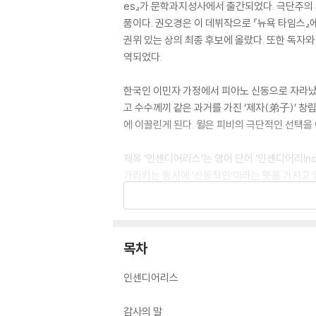
es』가 문학과지성사에서 출간되었다. 극단주의 
품이다. 권오경은 이 데뷔작으로 『뉴욕 타임스』
권위 있는 상의 최종 후보에 올랐다. 또한 독자
역되었다.
한국인 이민자 가정에서 피아노 신동으로 자라났
고 수수께끼 같은 과거를 가진 ‘제자(弟子)’ 창
에 이끌린게 된다. 윌은 피비의 극단적인 선택을
제목 ‘인센디어리스’는 영어 단어 ‘인센디어리Inc
가리키는 동시에 ‘선동적인’이라는 뜻을 가지고 있
제목이 함의하듯, 이 소설은 열정적인 사랑의 균
분량을 할애하기보다는 이런 상황에 빠지게 되는 
낙태 등의 정치적 이슈를 오가는 흡입력 있는 
목차
인센디어리스
감사의 말