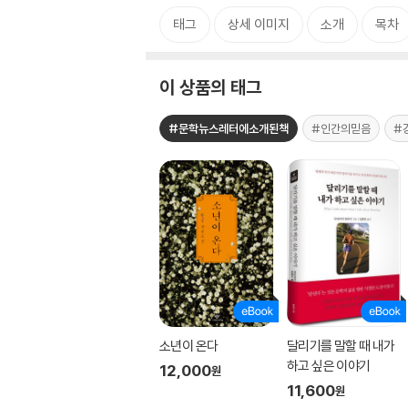
태그
상세 이미지
소개
목차
이 상품의 태그
#문학뉴스레터에소개된책
#인간의믿음
#
소년이 온다
달리기를 말할 때 내가
하고 싶은 이야기
12,000
원
11,600
원