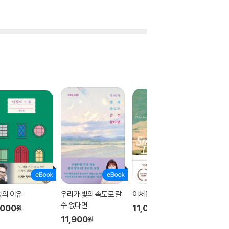
행의 이유
우리가 빛의 속도로 갈
이처럼 사소한 것들
밝은 밤
수 없다면
,000
11,000
11,90
원
원
11,900
원