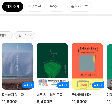
저자 소개
관련분류
품목정보
출판사 리뷰
강렬하다.
#한국계작가
작별하지 않는다
너무 시끄러운 고독
클라라와 태양
여
11,800
8,400
11,900
11
원
원
원