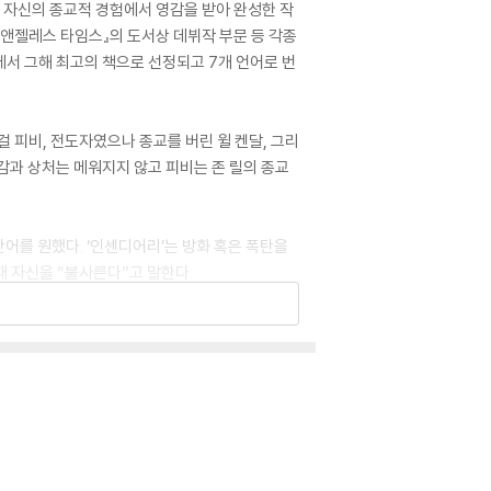
 자신의 종교적 경험에서 영감을 받아 완성한 작
스앤젤레스 타임스』의 도서상 데뷔작 부문 등 각종
에서 그해 최고의 책으로 선정되고 7개 언어로 번
피비, 전도자였으나 종교를 버린 윌 켄달, 그리
실감과 상처는 메워지지 않고 피비는 존 릴의 종교
단어를 원했다. ‘인센디어리’는 방화 혹은 폭탄을
때 자신을 “불사른다”고 말한다.
 종교이나, 작가는 컬트 종교에 대한 묘사에 많은
 못하는 외로움에 대해 증언한다. 종교, 사랑,