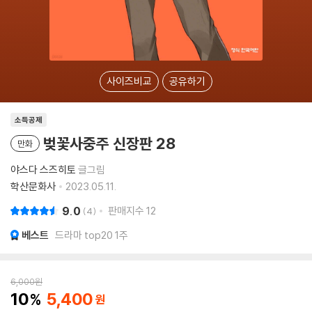
사이즈비교
공유하기
소득공제
벚꽃사중주 신장판 28
만화
야스다 스즈히토
글그림
학산문화사
2023.05.11.
9.0
판매지수
12
4
베스트
드라마 top20 1주
6,000
원
10
5,400