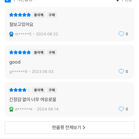
종이책
구매
잘보고있어요
m*****5
2024.08.22.
0
종이책
구매
good
g******9
2023.06.03.
0
종이책
구매
긴장감 없이 너무 여유로움
d******k
2024.06.14.
0
한줄평 전체보기