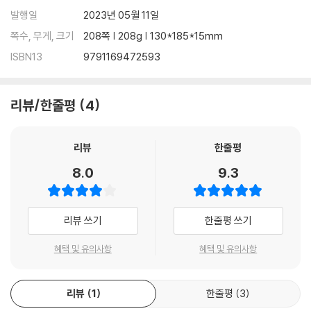
발행일
2023년 05월 11일
쪽수, 무게, 크기
208쪽 | 208g | 130*185*15mm
ISBN13
9791169472593
리뷰/한줄평
4
리뷰
한줄평
8.0
9.3
리뷰 쓰기
한줄평 쓰기
혜택 및 유의사항
혜택 및 유의사항
리뷰
1
한줄평
3