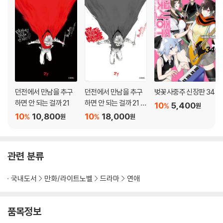
던전에서 만남을 추구
던전에서 만남을 추구
벚꽃사중주 신장판 34
하면 안 되는 걸까 21
하면 안 되는 걸까 21 소
10
5,400
%
원
책자 특장판
10
10,800
10
18,000
%
%
원
원
관련 분류
국내도서
만화/라이트노벨
드라마
연애
품목정보