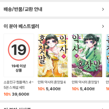
배송/반품/교환 안내
이 분야 베스트셀러
소꿉친구 컴플렉스 4~
만화 약사의 혼잣말 4
만화 약사의 혼잣말 1
만
5권 스페셜 세트
10
5,400
10
5,400
1
%
%
원
원
10
39,600
%
원