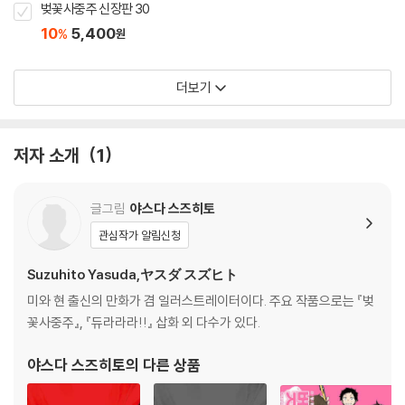
벚꽃사중주 신장판 30
10
5,400
%
원
더보기
저자 소개
1
글그림
야스다 스즈히토
관심작가 알림신청
Suzuhito Yasuda,ヤスダ スズヒト
미와 현 출신의 만화가 겸 일러스트레이터이다. 주요 작품으로는 『벚
꽃사중주』, 『듀라라라!!』 삽화 외 다수가 있다.
야스다 스즈히토
의 다른 상품