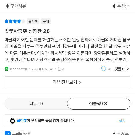
구매리뷰
추천순
종이책
구매
벚꽃사중주 신장판 28
마을의 기이한 문제를 해결하는 소소한 일상 만화에서 마을의 커다란 음모
와 비밀을 다루는 격투만화로 넘어갔는데 마지막 결전을 한 달 앞둔 시점
에 다들 여유롭다. 이승과 저승처럼 쌍을 이룬다며 양자컴퓨터도 설명하
고, 훈련에 쓴다며 가상현실과 증강현실을 합친 복합현실 기술로 전투기까
지 재현한다. 스케일은 커졌지만 한쪽에서는 여전히 한가하다. 주로 높으
d******k
2024.06.14.
신고
0
댓글
0
신 양반들이지만 마
리뷰 전체보기
리뷰
1
한줄평
3
클린봇
이 부적절한 글을 감지 중입니다.
설정
구매한줄평
추천순