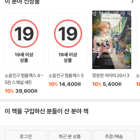
이 분야 신상품
소꿉친구 컴플렉스 4~
소꿉친구 컴플렉스 5
멍청한 여자의 26시 3
소
5권 스페셜 세트
10
14,400
10
5,400
1
%
%
원
원
10
39,600
%
원
이 책을 구입하신 분들이 산 분야 책
로그인
최근 본 상품
주문/배송