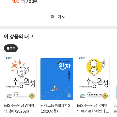
10
11,700
%
원
더보기
이 상품의 태그
#분철
EBS 수능완성 영어영
완자 고등 통합과학 2
EBS 수능완성 국어영
2
역 영어 (2026년)
(2026년용)
역 독서·문학·화법과 작
론
문 (2026년)
(