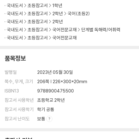
국내도서
초등참고서
1학년
국내도서
초등참고서
2학년
국어(초등2)
국내도서
초등참고서
2학년
국내도서
초등참고서
국어전문교재
단계별 독해력/어휘력
국내도서
초등참고서
국어전문교재
품목정보
발행일
2023년 05월 30일
쪽수, 무게, 크기
206쪽 | 226*300*20mm
ISBN13
9788900475500
참고서 사용학년
초등학교 2학년
참고서 사용학기
학기 공통
참고서 난이도
보통