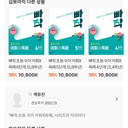
김보라
의 다른 상품
01 꼬리가 길다 | 설명하는 글·‘꼬리가 길다’의 두 가지 뜻
02 머리를 굴리다 | 설명하는 글·머리를 굴린 까마귀
03 손꼽아 기다리다 | 설명하는 글·손꼽아 기다려요
04 코가 납작해지다 | 설명하는 글·코가 납작해진 토끼
어법
01 흉내 내는 말과 꾸며 주는 말
02 높임 표현
빠작 초등 국어 어휘X
빠작 초등 국어 어휘X
빠작 초등 국어 어휘X
03 쌍받침과 겹받침
독해 6단계 (5,6학년)
독해 5단계 (5,6학년)
독해 4단계 (3,4학년)
04 띄어쓰기
10
10,800
10
10,800
10
10,800
%
%
%
원
원
원
저
박유진
관심작가 알림신청
「빠작 초등 국어 어휘X독해」 시리즈의 저자이다.