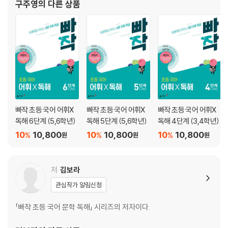
19 의상 | 설명하는 글·우리나라의 전통 의상 한복
구주영
의 다른 상품
20 공해 | 설명하는 글·산업이나 교통의 발달로 생기는 공해
어휘 _속담
01 쌀은 쏟고 주워도 말은 하고 못 줍는다 | 이야기·쌀은 쏟고 주워도 말은
하고 못 주워요
02 우물 안 개구리 | 이야기·우물 안 개구리의 깨달음
03 뛰는 놈 위에 나는 놈 있다 | 이야기·뛰는 놈 위에 나는 놈 있답니다
빠작 초등 국어 어휘X
빠작 초등 국어 어휘X
빠작 초등 국어 어휘X
04 사공이 많으면 배가 산으로 간다 | 이야기·사공이 많으면 배가 산으로
독해 6단계 (5,6학년)
독해 5단계 (5,6학년)
독해 4단계 (3,4학년)
간대요
10
10,800
10
10,800
10
10,800
%
%
%
원
원
원
05 바늘 도둑이 소도둑 된다 | 이야기·바늘 도둑이 소도둑 되었어요
06 부모 말을 들으면 자다가도 떡이 생긴다 | 이야기·부모 말을 들으면 자
다가도 떡이 생긴답니다
저
김보라
07 벼 이삭은 익을수록 고개를 숙인다 | 생활문·벼 이삭은 익을수록 고개
관심작가 알림신청
를 숙여요
「빠작 초등 국어 문학 독해」 시리즈의 저자이다.
어휘 _관용어