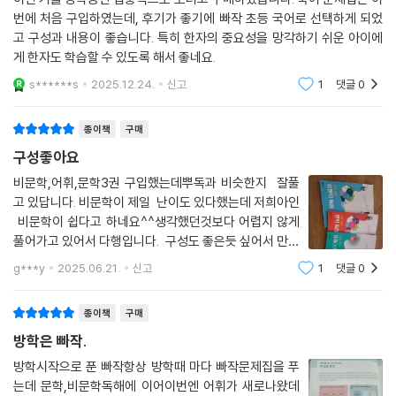
번에 처음 구입하였는데, 후기가 좋기에 빠작 초등 국어로 선택하게 되었
고 구성과 내용이 좋습니다. 특히 한자의 중요성을 망각하기 쉬운 아이에
게 한자도 학습할 수 있도록 해서 좋네요.
s******s
2025.12.24.
신고
1
댓글
0
종이책
구매
구성좋아요
비문학,어휘,문학3권 구입했는데뿌독과 비슷한지 잘풀
고 있답니다. 비문학이 제일 난이도 있다했는데 저희아인
비문학이 쉽다고 하네요^^생각했던것보다 어렵지 않게
풀어가고 있어서 다행입니다. 구성도 좋은듯 싶어서 만족
스러워요
g***y
2025.06.21.
신고
1
댓글
0
종이책
구매
방학은 빠작.
방학시작으로 푼 빠작항상 방학때 마다 빠작문제집을 푸
는데 문학,비문학독해에 이어이번엔 어휘가 새로나왔데