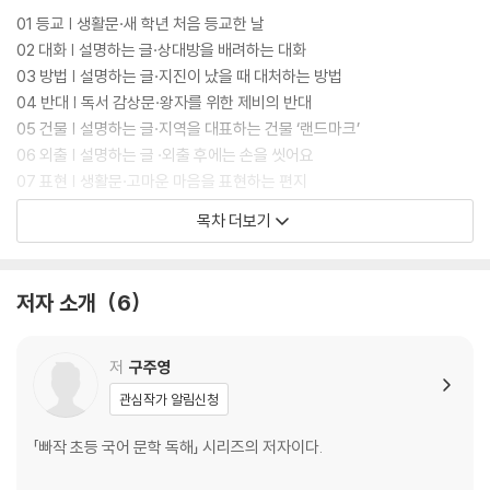
01 등교 | 생활문·새 학년 처음 등교한 날
02 대화 | 설명하는 글·상대방을 배려하는 대화
03 방법 | 설명하는 글·지진이 났을 때 대처하는 방법
04 반대 | 독서 감상문·왕자를 위한 제비의 반대
05 건물 | 설명하는 글·지역을 대표하는 건물 ‘랜드마크’
06 외출 | 설명하는 글 ·외출 후에는 손을 씻어요
07 표현 | 생활문·고마운 마음을 표현하는 편지
08 기분 | 설명하는 글·날씨에 따른 기분을 나타내는 불쾌지수
목차 더보기
09 출입 | 설명하는 글·열차 출입과 이용의 주의할 점
10 내과 | 생활문·아버지를 따라 내과에 다녀온 날
11 감정 | 설명하는 글·꿀벌도 감정을 느껴요
저자 소개
6
12 성공 | 전기문·실패를 성공할 기회로 삼은 에디슨
13 심성 | 이야기·심성 착한 흥부와 심술궂은 놀부
14 계획 | 설명하는 글· 용돈을 계획적으로 사용해요
저
구주영
15 습관 | 주장하는 글·에너지를 절약하는 습관을 들이자
관심작가 알림신청
16 다문화 | 설명하는 글·다문화 사회란 무엇일까요?
17 노화 | 설명하는 글·장수 마을의 노화를 늦추는 식습관
「빠작 초등 국어 문학 독해」 시리즈의 저자이다.
18 무명 | 전기문·무명 화가였던 빈센트 반 고흐