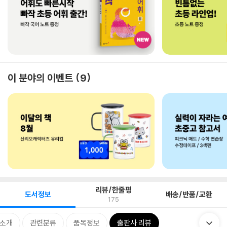
이 분야의 이벤트
9
리뷰/한줄평
도서정보
배송/반품/교환
175
 소개
관련분류
품목정보
출판사 리뷰