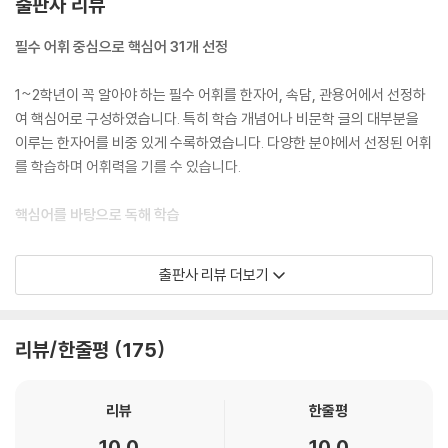
출판사 리뷰
필수 어휘 중심으로 핵심어 31개 선정
1~2학년이 꼭 알아야 하는 필수 어휘를 한자어, 속담, 관용어에서 선정하
여 핵심어로 구성하였습니다. 특히 학습 개념어나 비문학 글의 대부분을
이루는 한자어를 비중 있게 수록하였습니다. 다양한 분야에서 선정된 어휘
를 학습하며 어휘력을 기를 수 있습니다.
핵심어를 바탕으로 독해 학습
글의 주제와 관련되는 핵심어를 통해 지문을 독해하도록 구성하였습니다.
출판사 리뷰 더보기
그리고 [1. 주제 파악]-[2. 내용 이해]-[3. 적용 및 추론]의 구조화한 문항
을 통해 지문을 완벽하게 파악하고, [4. 어휘 확인]-[5. 어휘 적용]의 어휘
특화 문항을 통해 지문 속 어휘를 문맥에 맞게 바르게 이해할 수 있습니다.
리뷰/한줄평
175
핵심어와 관련된 어휘로 확장 학습
리뷰
한줄평
한자어에서 선정한 핵심어는 같은 한자의 뜻을 지닌 어휘로 확장하여 학습
10.0
10.0