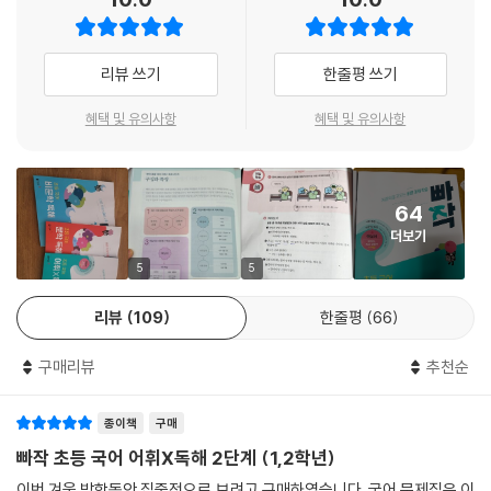
하도록 구성하였습니다. 그리고 속담과 관용어는 같은 주제의 어휘로 확장
하여 학습합니다. 한자가 같거나 주제가 같은 어휘끼리 연계하여 학습함으
로써 어휘들의 뜻을 쉽게 이해할 수 있고, 오래 기억할 수 있습니다.
리뷰 쓰기
한줄평 쓰기
독해와 글쓰기의 기본, 어법 학습
혜택 및 유의사항
혜택 및 유의사항
초등 국어 교육과정에서 필수로 알아야 하는 어법을 수록하였습니다. 어법
을 [1. 이해]-[2. 확인]-[3. 적용]하는 훈련을 통해 글을 정확하고 바르게
64
읽고 쓰는 기본 실력을 탄탄하게 쌓을 수 있습니다.
더보기
5
5
리뷰
109
한줄평
66
구매리뷰
추천순
종이책
구매
빠작 초등 국어 어휘X독해 2단계 (1,2학년)
이번 겨울 방학동안 집중적으로 보려고 구매하였습니다. 국어 문제집은 이