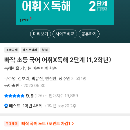
미리보기
사이즈비교
공유하기
소득공제
베스트셀러
분철
빠작 초등 국어 어휘X독해 2단계 (1,2학년)
독해력을 키우는 바른 어휘 학습
구주영
김보라
박유진
변진한
정주연
저
외 1명
동아출판
2023.05.30.
9.9
판매지수
19,869
175
베스트
1학년
45위
1학년 top20 2주
빠작 국어 노트 (포인트 차감)
구매혜택