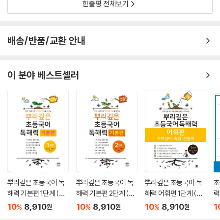
한줄평 전체보기
배송/반품/교환 안내
이 분야 베스트셀러
뿌리깊은 초등국어 독
뿌리깊은 초등국어 독
뿌리깊은 초등국어 독
초
해력 기본편 1단계 (초
해력 기본편 2단계 (초
해력 어휘편 1단계 (초
력
등1,2학년)
등1,2학년)
등1,2학년)
학
10
8,910
10
8,910
10
8,910
1
%
%
%
원
원
원