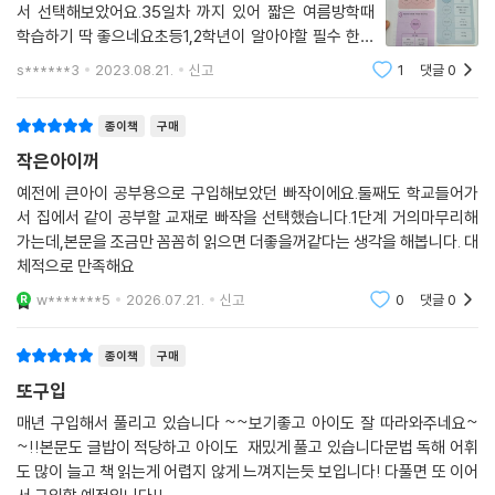
서 선택해보았어요.35일차 까지 있어 짧은 여름방학때
학습하기 딱 좋으네요초등1,2학년이 알아야할 필수 한자
어와 속담.관용어로 구성되어있고 이 핵심어를 기준으로
s******3
2023.08.21.
신고
1
댓글
0
지문을 만들었어요.한자어는 총20지문으로 되어있고,구
성되어있는 한자어는 어문회 기준8-6급까지 다양하게
종이책
구매
작은아이꺼
예전에 큰아이 공부용으로 구입해보았던 빠작이에요.둘째도 학교들어가
서 집에서 같이 공부할 교재로 빠작을 선택했습니다.1단계 거의마무리해
가는데,본문을 조금만 꼼꼼히 읽으면 더좋을꺼같다는 생각을 해봅니다. 대
체적으로 만족해요
w*******5
2026.07.21.
신고
0
댓글
0
종이책
구매
또구입
매년 구입해서 풀리고 있습니다 ~~보기좋고 아이도 잘 따라와주네요~
~!!본문도 글밥이 적당하고 아이도 재밌게 풀고 있습니다문법 독해 어휘
도 많이 늘고 책 읽는게 어렵지 않게 느껴지는듯 보입니다! 다풀면 또 이어