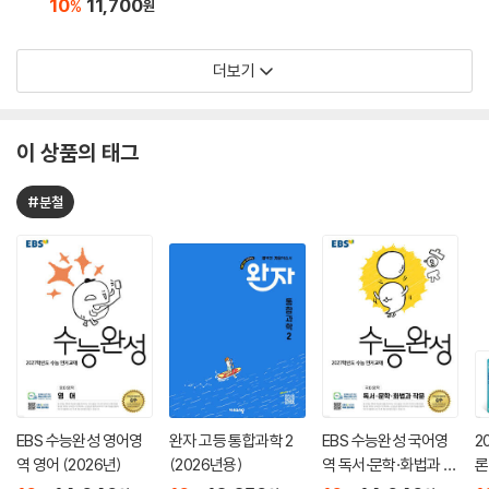
10
11,700
%
원
더보기
이 상품의 태그
#분철
EBS 수능완성 영어영
완자 고등 통합과학 2
EBS 수능완성 국어영
2
역 영어 (2026년)
(2026년용)
역 독서·문학·화법과 작
론
문 (2026년)
(