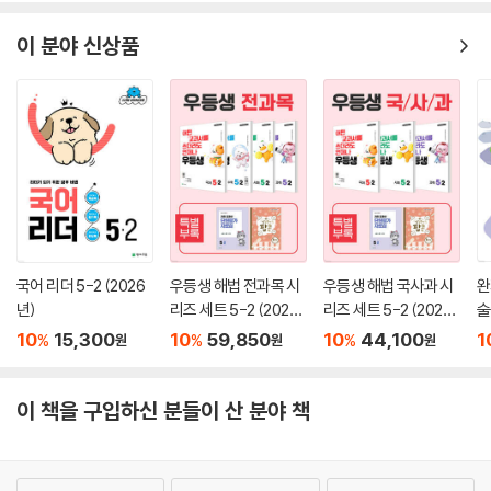
이 분야 신상품
국어 리더 5-2 (2026
우등생 해법 전과목 시
우등생 해법 국사과 시
완
년)
리즈 세트 5-2 (2026
리즈 세트 5-2 (2026
술
년)
년)
10
15,300
10
59,850
10
44,100
1
%
%
%
원
원
원
이 책을 구입하신 분들이 산 분야 책