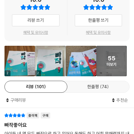
하도록 구성하였습니다. 그리고 속담과 관용어는 같은 주제의 어휘로 확장
하여 학습합니다. 한자가 같거나 주제가 같은 어휘끼리 연계하여 학습함으
로써 어휘들의 뜻을 쉽게 이해할 수 있고, 오래 기억할 수 있습니다.
리뷰 쓰기
한줄평 쓰기
독해와 글쓰기의 기본, 어법 학습
혜택 및 유의사항
혜택 및 유의사항
초등 국어 교육과정에서 필수로 알아야 하는 어법을 수록하였습니다. 어법
을 [1. 이해]-[2. 확인]-[3. 적용]하는 훈련을 통해 글을 정확하고 바르게
55
읽고 쓰는 기본 실력을 탄탄하게 쌓을 수 있습니다.
더보기
2
2
리뷰
101
한줄평
74
구매리뷰
추천순
종이책
구매
빠작좋아요
아이들 네 명 모두 빠작으로 하고 있어요.독해도 하고 어휘 문해력까지 내