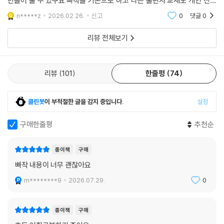
만들어 줄 수 있구요.빠작을 기본으로 하고 다른 출판사 교재도 개인 진도
에 따라 섞어서 진행을 하면 정말 도움 되고 좋아요
n*****z
2026.02.26.
신고
0
댓글
0
리뷰 전체보기
리뷰
101
한줄평
74
클린봇
이 부적절한 글을 감지 중입니다.
설정
구매한줄평
추천순
종이책
구매
빠작 내용이 너무 괜찮아요
m********9
2026.07.29.
0
종이책
구매