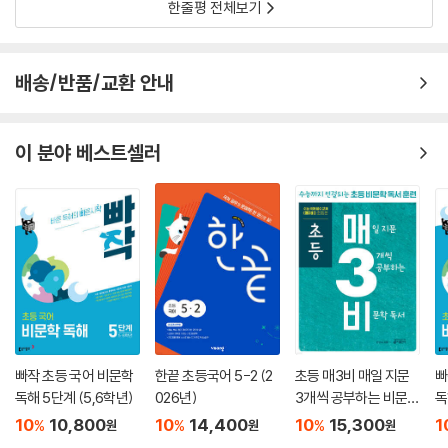
한줄평 전체보기
배송/반품/교환 안내
이 분야 베스트셀러
빠작 초등 국어 비문학
한끝 초등국어 5-2 (2
초등 매3비 매일 지문
빠
독해 5단계 (5,6학년)
026년)
3개씩 공부하는 비문학
독
독서
10
10,800
10
14,400
10
15,300
1
%
%
%
원
원
원