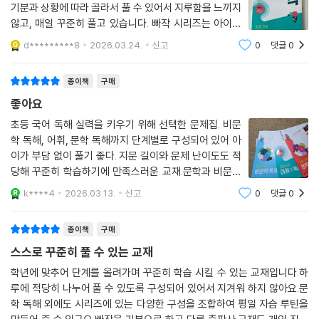
기분과 상황에 따라 골라서 풀 수 있어서 지루함을 느끼지
않고, 매일 꾸준히 풀고 있습니다. 빠작 시리즈는 아이의
국어 능력 향상에 매우 도움이 됩니다.
d*********8
2026.03.24.
신고
0
댓글
0
종이책
구매
좋아요
초등 국어 독해 실력을 키우기 위해 선택한 문제집. 비문
학 독해, 어휘, 문학 독해까지 단계별로 구성되어 있어 아
이가 부담 없이 풀기 좋다. 지문 길이와 문제 난이도도 적
당해 꾸준히 학습하기에 만족스러운 교재.문학과 비문학
은 꾸준히 풀었으나 어휘독해는 처음인데 구성이 좋아보
k****4
2026.03.13.
신고
0
댓글
0
임
종이책
구매
스스로 꾸준히 풀 수 있는 교재
학년에 맞추어 단계를 올려가며 꾸준히 학습 시킬 수 있는 교재입니다.하
루에 적당히 나누어 풀 수 있도록 구성되어 있어서 지겨워 하지 않아요.문
학 독해 외에도 시리즈에 있는 다양한 구성을 조합하여 평일 자습 루틴을