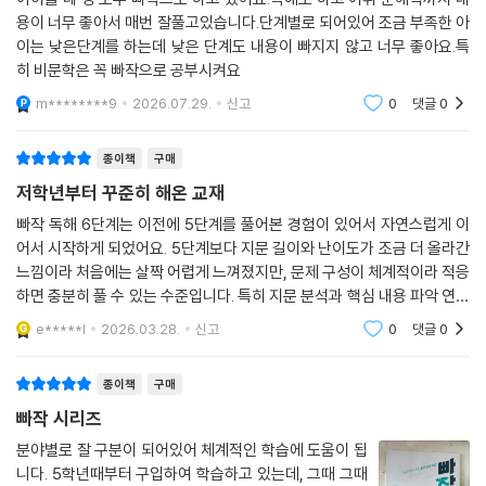
용이 너무 좋아서 매번 잘풀고있습니다.단계별로 되어있어 조금 부족한 아
이는 낮은단계를 하는데 낮은 단계도 내용이 빠지지 않고 너무 좋아요.특
히 비문학은 꼭 빠작으로 공부시켜요
m********9
2026.07.29.
신고
0
댓글
0
종이책
구매
저학년부터 꾸준히 해온 교재
빠작 독해 6단계는 이전에 5단계를 풀어본 경험이 있어서 자연스럽게 이
어서 시작하게 되었어요. 5단계보다 지문 길이와 난이도가 조금 더 올라간
느낌이라 처음에는 살짝 어렵게 느껴졌지만, 문제 구성이 체계적이라 적응
하면 충분히 풀 수 있는 수준입니다. 특히 지문 분석과 핵심 내용 파악 연습
에 도움이 많이 되고, 반복해서 풀다 보니 독해 속도와 정확도가 함께 좋아
e*****l
2026.03.28.
신고
0
댓글
0
지는 게 느껴
종이책
구매
빠작 시리즈
분야별로 잘 구분이 되어있어 체계적인 학습에 도움이 됩
니다. 5학년때부터 구입하여 학습하고 있는데, 그때 그때