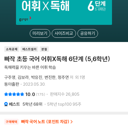
미리보기
사이즈비교
공유하기
소득공제
베스트셀러
분철
빠작 초등 국어 어휘X독해 6단계 (5,6학년)
독해력을 키우는 바른 어휘 학습
구주영
김보라
박유진
변진한
정주연
저
외 1명
동아출판
2023.05.30.
10.0
판매지수
26,805
175
베스트
5학년
68위
5학년 top100 95주
빠작 국어 노트 (포인트 차감)
구매혜택