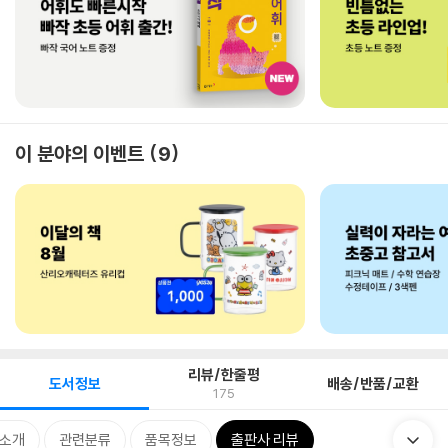
이 분야의 이벤트
9
리뷰/한줄평
도서정보
배송/반품/교환
175
 소개
관련분류
품목정보
출판사 리뷰