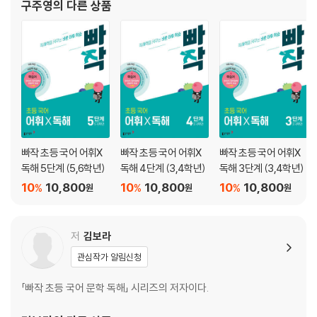
20 남획 | 설명문·어린 오징어까지 남획한 결과
구주영
의 다른 상품
어휘 _한자 성어
01 와신상담 | 유래담·복수를 위해 와신상담한 부차와 구천
02 동상이몽 | 설명문·신라와 당나라의 동상이몽
03 고립무원 | 설화·고립무원의 섬에 남겨진 거타지
04 파죽지세 | 설명문·파죽지세의 일본을 무찌른 조선
05 모순 | 설명문·모순을 해결한 방법
06 소탐대실 | 설명문·소탐대실의 패스트푸드 대신 슬로푸드
빠작 초등 국어 어휘X
빠작 초등 국어 어휘X
빠작 초등 국어 어휘X
07 읍참마속 | 유래담·읍참마속한 제갈량
독해 5단계 (5,6학년)
독해 4단계 (3,4학년)
독해 3단계 (3,4학년)
10
10,800
10
10,800
10
10,800
%
%
%
원
원
원
어휘 _관용어
01 강 건너 불구경 | 독서 감상문·책 외에는 강 건너 불구경
02 꿈인지 생시인지 | 설화·꿈인지 생시인지 모르는 자라와 토끼
저
김보라
03 갈 길이 멀다 | 논설문·갈 길이 먼 차별적 인식 개선
관심작가 알림신청
어법
「빠작 초등 국어 문학 독해」 시리즈의 저자이다.
01 주성분
02 부속 성분과 독립 성분