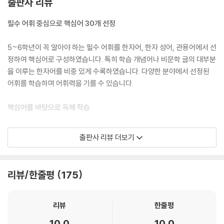
출판사 리뷰
필수 어휘 중심으로 핵심어 30개 선정
5~6학년이 꼭 알아야 하는 필수 어휘를 한자어, 한자 성어, 관용어에서 선
정하여 핵심어로 구성하였습니다. 특히 학습 개념어나 비문학 글의 대부분
을 이루는 한자어를 비중 있게 수록하였습니다. 다양한 분야에서 선정된
어휘를 학습하며 어휘력을 기를 수 있습니다.
핵심어를 바탕으로 독해 학습
글의 주제와 관련되는 핵심어를 통해 지문을 독해하도록 구성하였습니다.
출판사 리뷰 더보기
그리고 [1. 주제 파악]-[2. 내용 이해]-[3. 적용 및 추론]의 구조화한 문항
을 통해 지문을 완벽하게 파악하고, [4. 어휘 확인]-[5. 어휘 적용]의 어휘
특화 문항을 통해 지문 속 어휘를 문맥에 맞게 바르게 이해할 수 있습니다.
리뷰/한줄평
175
핵심어와 관련된 어휘로 확장 학습
리뷰
한줄평
한자어에서 선정한 핵심어는 같은 한자의 뜻을 지닌 어휘로 확장하여 학습
10.0
10.0