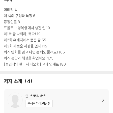
머리말 4
이 책의 구성과 특징 6
등장인물 8
프롤로그 경복궁에서 생긴 일 10
제1화 꿈 나와라, 뚝딱! 19
제2화 유배지에서 품은 꿈 55
제3화 새로운 세상을 열다 115
퀴즈 만화를 읽고 나면 문제도 풀려요! 165
퀴즈 정답과 해설을 확인해요! 175
[설민석의 한국사 대모험] 교과 연계표 180
저자 소개
4
글
스토리박스
관심작가 알림신청