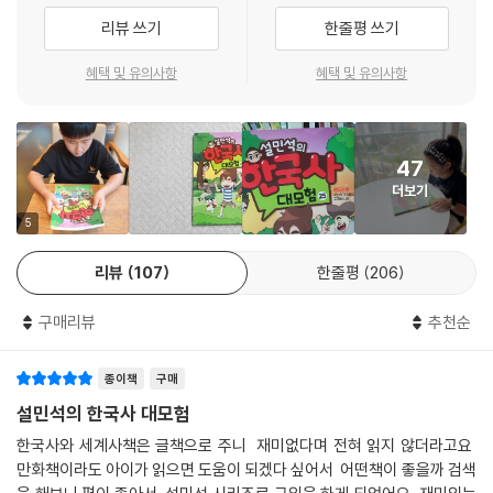
리뷰 쓰기
한줄평 쓰기
[설민석의 한국사 대모험]은 신나는 모험 이야기를 통해 역사 지식을 전달
하는, 새로운 앎과 흥미를 모두 갖춘 책입니다. 어려운 용어와 낯선 인물로
혜택 및 유의사항
혜택 및 유의사항
가득한 역사책이 아닌, 어린이 스스로 실제 모험 속 주인공이 된 듯 이야기
를 즐기다 보면 저절로 우리 역사를 익히게 될 것입니다.
강석화(경인교육대학교 사회과교육과 교수)
47
더보기
5
리뷰
107
한줄평
206
구매리뷰
추천순
종이책
구매
설민석의 한국사 대모험
한국사와 세계사책은 글책으로 주니 재미없다며 전혀 읽지 않더라고요
만화책이라도 아이가 읽으면 도움이 되겠다 싶어서 어떤책이 좋을까 검색