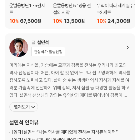
운빨용병단 1~5권 세
운빨용병단 5 : 영웅 전
뚜식이 따라 세계일뚜 1
트
설의 시작
~2 세트
10
67,500
10
13,500
10
24,300
%
%
%
원
원
원
글
설민석
관심작가 알림신청
머리에는 지식을, 가슴에는 교훈과 감동을 전하는 우리나라 최고의
역사 선생님이다. 어른, 아이 할 것 없이 누구나 쉽고 명쾌하게 역사를
접하도록 노력하고 있다. 살아 숨 쉬는 생생한 역사 지식과 지혜를 여
러분 가슴속에 전달하기 위해 강의, 저서 집필 등 다양한 활동을 하고
있다. 설민석 선생님의 강의는 유익함과 재미를 뛰어넘어 감동이 있
다. 사람들이 원하는 메시지, 대중들에게 꼭 필요한 지식을 한국사와
펼쳐보기
접목하여 남녀노소 누구나 이해하기 쉽게 전달한다. ‘한국사는 지루
하고 딱딱하다’는 선입견을 깨고, 함께 배우고 이야기할 수 있는 새로
설민석
인터뷰
운 콘텐츠로 인식된다. 20년 이상을 수험생들을
[읽다]
설민석 “나는 역사를 재미있게 전하는 지식큐레이터”