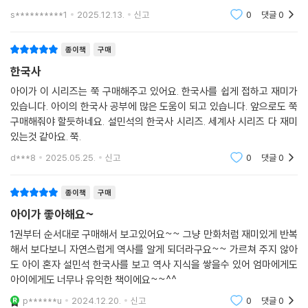
s**********1
2025.12.13.
신고
0
댓글
0
종이책
구매
한국사
아이가 이 시리즈는 쭉 구매해주고 있어요. 한국사를 쉽게 접하고 재미가
있습니다. 아이의 한국사 공부에 많은 도움이 되고 있습니다. 앞으로도 쭉
구매해줘야 할듯하네요. 설민석의 한국사 시리즈. 세계사 시리즈 다 재미
있는것 같아요. 쭉.
d***8
2025.05.25.
신고
0
댓글
0
종이책
구매
아이가 좋아해요~
1권부터 순서대로 구매해서 보고있어요~~ 그냥 만화처럼 재미있게 반복
해서 보다보니 자연스럽게 역사를 알게 되더라구요~~ 가르쳐 주지 않아
도 아이 혼자 설민석 한국사를 보고 역사 지식을 쌓을수 있어 엄마에게도
아이에게도 너무나 유익한 책이에요~~^^
p******u
2024.12.20.
신고
0
댓글
0