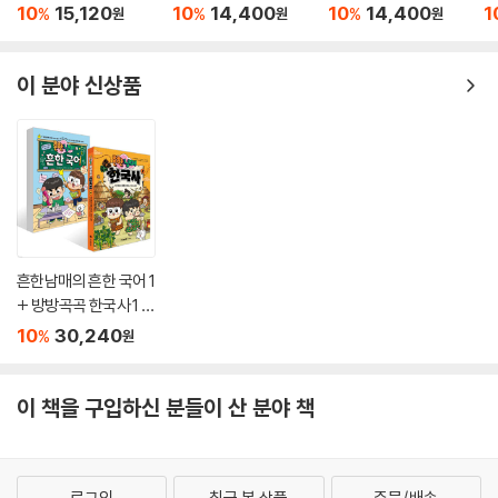
10
15,120
10
14,400
10
14,400
1
%
%
%
원
원
원
이 분야 신상품
흔한남매의 흔한 국어 1
+ 방방곡곡 한국사 1 세
트
10
30,240
%
원
이 책을 구입하신 분들이 산 분야 책
로그인
최근 본 상품
주문/배송