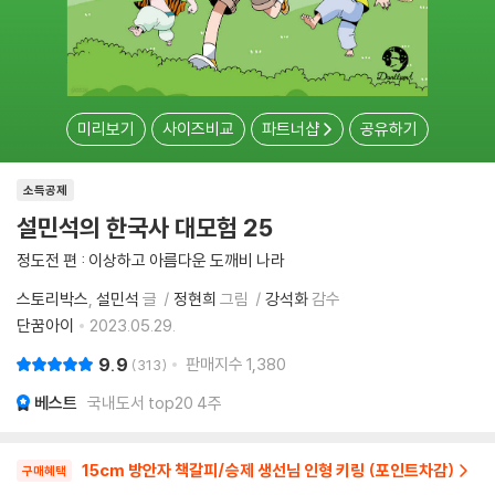
미리보기
사이즈비교
파트너샵
공유하기
소득공제
설민석의 한국사 대모험 25
정도전 편 : 이상하고 아름다운 도깨비 나라
스토리박스
설민석
글
정현희
그림
강석화
감수
단꿈아이
2023.05.29.
9.9
판매지수
1,380
313
베스트
국내도서 top20 4주
15cm 방안자 책갈피/승제 생선님 인형 키링 (포인트차감)
구매혜택