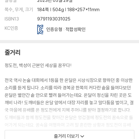
발행일
2023년 05월 29일
쪽수, 무게, 크기
184쪽 | 504g | 188*257*11mm
ISBN13
9791193031025
KC인증
인증유형 : 적합성확인
줄거리
정도전, 백성이 근본인 세상을 꿈꾸다!
전국 역사 논술 대회에서 1등을 한 온달은 시상식장으로 향하던 중 이상한
소리를 듣게 됩니다. 소리를 따라 경복궁 한쪽의 커다란 솥을 들여다보던
온달은 별안간 솥 안으로 빨려 들어가는데요. 온달이 정신을 차린 곳은 도
깨비 나라! 도깨비들은 온달 앞에서 대장 자리를 놓고 말다툼을 벌이고, 결
국 마을에 유배를 온 정도전에게 지혜 주머니를 받아 결정하기로 합니다.
도깨비들과 함께 정도전을 찾아간 온달은 엉겁결에 정도전의 꿈속으로 들
어가게 되는데요. 꿈속을 여행하며 고려 말 혼란한 상황과 정도전이 유배
된 이유를 알게 됩니다. 과연 온달과 도깨비들은 정도전에게 지혜 주머니
줄거리 더보기