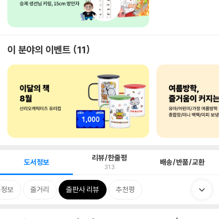
이 분야의 이벤트
11
리뷰/한줄평
도서정보
배송/반품/교환
313
목정보
줄거리
출판사 리뷰
추천평