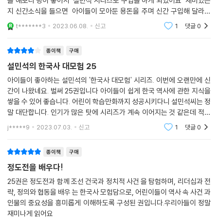
을 해보니 평이 좋아서 설민석 시리즈로 구입을 하게 되었어요 재미있는
지 신간소식을 들으면 아이들이 모아둔 용돈을 주며 신간 구입해 달라고
한답니다 티비나 유튜브 보는 것 보다 만화책 읽는게 낫다는 생각에 만화
t*******3
2023.06.08.
신고
1
댓글
0
책에도
종이책
구매
설민석의 한국사 대모험 25
아이들이 좋아하는 설민석의 '한국사 대모험' 시리즈. 이번에 오랜만에 신
간이 나왔네요. 벌써 25권입니다 아이들이 쉽게 한국 역사에 관한 지식을
쌓을 수 있어 좋습니다. 어린이 학습만화까지 성공시키다니 설민석씨는 정
말 대단합니다. 인기가 많은 탓에 시리즈가 계속 이어지는 것 같은데 적당
한 시기에 깔끔하게 마무리 되었으면 좋겠네요. 아이들이 좋아해서 시리즈
j*****9
2023.07.03.
신고
1
댓글
0
를 계속 구입하
종이책
구매
정도전을 배우다!
25권은 정도전과 함께 조선 건국과 정치적 사건 을 탐험하며, 리더십과 전
략, 정의와 협동을 배우 는 한국사 모험담으로, 어린이들이 역사 속 사건 과
인물의 중요성을 흥미롭게 이해하도록 구성된 권입니다.우리아들이 정말
재미나게 읽어요