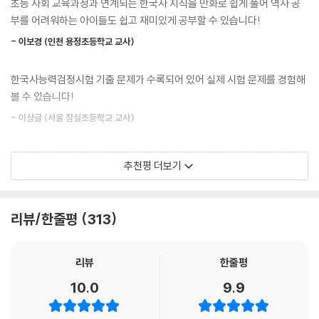
초등 사회 교육과정과 연계되는 한국사 지식을 만화로 쉽게 풀어 역사 공
부를 어려워하는 아이들도 쉽고 재미있게 공부할 수 있습니다!
‘온달과 평강의 한국사 Q&A’, ‘로빈이와 함께 보는 우리 문화유산’ 등 만화
- 이보경 (인천 용정초등학교 교사)
속 주제와 관련 있는 다양한 한국사 이야기를 재미있게 풀었습니다. 부록
을 통해 재미있고 유익한 한국사 지식을 함께 나눠 보아요.
한국사능력검정시험 기출 문제가 수록되어 있어 실제 시험 문제를 경험해
볼 수 있습니다!
4. 한국사 핵심 20문제를 풀며 실력을 확인해요!
- 이상글 (서울 잠실초등학교 교사)
학습 내용을 확인하는 기본 문제는 물론, 한국사능력검정시험에 실제 출제
됐던 문제들을 실었습니다. 한국사 핵심 문제를 풀어 보며 응용 능력과 해
초등학교 저학년부터 고학년까지 학생들이 자신의 수준에 맞게 흥미와 관
추천평 더보기
결 능력을 키우고, 실제 시험에도 도전해 보세요.
심을 가지고 접근할 수 있는 책입니다!
- 이연우 (남양주 도곡초등학교 교사)
5. ‘교과 연계표’를 확인하며 교과서와 함께 읽어요!
리뷰/한줄평
313
역사 공부에 동기 부여는 물론 배경지식을 쌓아 주며 역사 공부의 즐거움
‘2015 개정 교육과정’을 반영한 교과 연계표를 수록했습니다. 교과 연계표
을 느끼게 해 줍니다!
를 확인한 후 초등 사회 교과와 관련된 [설민석의 한국사 대모험]을 함께
리뷰
한줄평
읽어 보세요. 어렵던 사회 공부가 한층 재미있고 쉬워질 거예요.
- 최인주 (대구 성당초등학교 교사)
10.0
9.9
감수자의 말