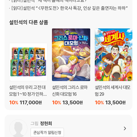
[읽다]
설민석 “제 책이 올해의 책이라고요?”
[읽다]
설민석 “<무한도전> 한국사 특강, 인상 깊은 출연자는 하하”
설민석
의 다른 상품
설민석의 우리 고전 대
설민석의 그리스 로마
설민석의 세계사 대모
모험 1~10 정가 인하
신화 대모험 16
험 29
세트
10
117,000
10
13,500
10
13,500
%
%
%
원
원
원
그림
정현희
관심작가 알림신청