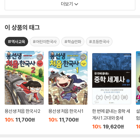
더보기
이 상품의 태그
#역사교육
#어린이한국사
#학습만화
#초등한국사
용선생 처음 한국사 2
용선생 처음 한국사 1
한 번에 끝내는 중학 세
설
계사 1 고대와 중세
험
10
11,700
10
11,700
%
%
원
원
10
19,620
1
%
원