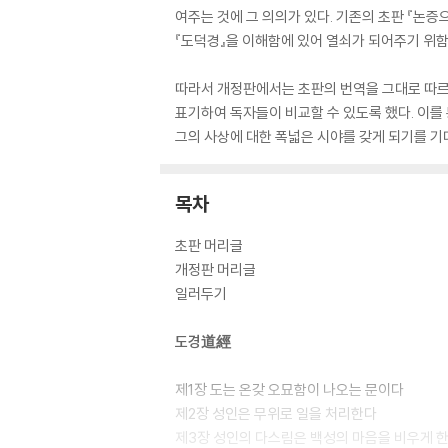
여주는 것에 그 의의가 있다. 기존의 초판 『논
『도덕경』을 이해함에 있어 열쇠가 되어주기 위함
따라서 개정판에서는 초판의 번역을 그대로 따르
표기하여 독자들이 비교할 수 있도록 했다. 이를
그의 사상에 대한 폭넓은 시야를 갖게 되기를 기
목차
초판 머리글
개정판 머리글
일러두기
도경道經
제1장 도는 온갖 오묘함이 나오는 문이다
제2장 성인은 무위로 일을 처리한다
제3장 성인의 다스림은 백성의 마음을 비우게 