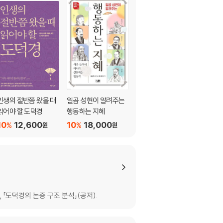
인생의 절반쯤 왔을 때
일곱 성현이 알려주는
노자 도덕경
읽어야 할 도덕경
행동하는 지혜
5
13,300
%
원
10
12,600
10
18,000
%
%
원
원
 「도덕경의 논증 구조 분석」(공저).