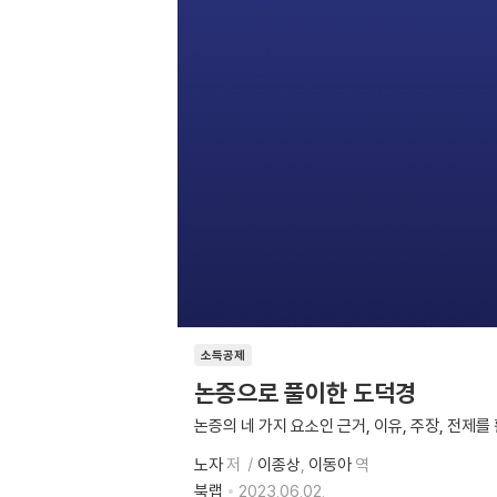
소득공제
논증으로 풀이한 도덕경
논증의 네 가지 요소인 근거, 이유, 주장, 전제
노자
저
이종상
이동아
역
북랩
2023.06.02.