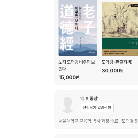
제23장 세상 사람은 도를 좇아야 한다
제24장 도를 지닌 사람은 스스로 내세우지 않는
제25장 사람은 자연을 본받아야 한다
제26장 가벼우면 근본을 잃는다
제27장 성인은 사람을 잘 구제하여 버리지 않는
제28장 큰 다스림은 자르지 않는다
제29장 성인은 지나침, 거만함, 교만함을 버린
제30장 임금을 잘 보좌하는 사람은 성과를 얻을
노자 도덕경 비우면 보
도덕경 (큰글자책)
제31장 성능이 뛰어난 병기는 군자의 도구가 아
인다
30,000
원
제32장 임금이 도를 지키면 만물은 스스로 복
15,000
원
제33장 자기를 아는 사람은 사리에 밝다
제34장 끝까지 크다고 하지 않아야 크게 이룰 수
제35장 도를 지니고 세상에 나아가야 편안함이
역
이종상
제36장 나라의 권력을 백성에게 보여 줘서는 안
관심작가 알림신청
제37장 도를 지키면 만물은 스스로 변화한다
서울대학교 교육학 박사 과정 수료. 「도덕경 5
덕경德經