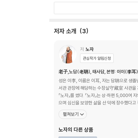
제4장 도는 하느님보다 먼저인 것 같다
제5장 말이 많으면 자주 궁색해진다
제6장 현묘한 암컷의 작용은 무한하다
제7장 성인은 자신을 뒤에 둔다
저자 소개
3
제8장 바람직한 머무름은 땅처럼 하는 것이다
제9장 공이 이루어지면 물러나는 것이 하늘의 
제10장 낳아도 소유하지 않는다
저
노자
제11장 없음이 쓰임새를 만든다
관심작가 알림신청
제12장 성인은 배를 위하고 눈을 위하지 않는다
제13장 천하를 몸으로 위하는 자에게 맡길 수 있
老子,노담(老聃), 태사담, 본명: 이이(李耳),
제14장 옛날의 도를 가지고 현실을 다스린다
성은 이李, 이름은 이耳, 자는 담聃으로 생
제15장 도를 지닌 자는 낡은 것을 참아내고 새
서관 관장에 해당하는 수장실守藏室 사관을 지
제16장 도를 얻으면 몸이 다할 때까지 위태롭지
『노자』를 썼다. 『노자』는 상·하편 5,000
제17장 훌륭한 통치자는 느긋하고 말을 아낀다
으며 심신을 보양한 삶을 산 덕에 장수했다고 전
제18장 큰 도가 무너지자 어짊과 의로움이 생겼
펼쳐보기
제19장 소속이 있게 하고 욕심을 줄이게 한다
제20장 나만 홀로 먹여주는 어미를 귀하게 여긴
노자
의 다른 상품
제21장 도로 인하여 만물의 처음을 본다
제22장 스스로 내보이지 않아야 뚜렷하게 드러