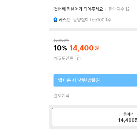
첫번째 리뷰어가 되어주세요
판매지수
12
베스트
동양철학 top100 1주
16,000
원
10
14,400
YES포인트
앱 다운 시 1천원 상품권
결제혜택
종이책
14,400