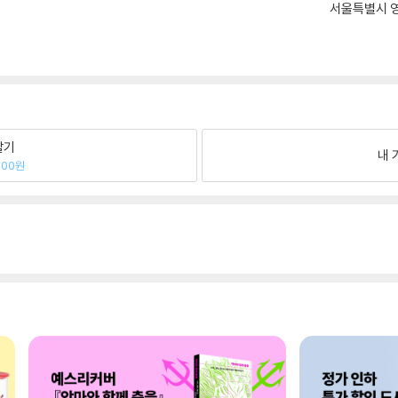
서울특별시 영
팔기
내 
400원