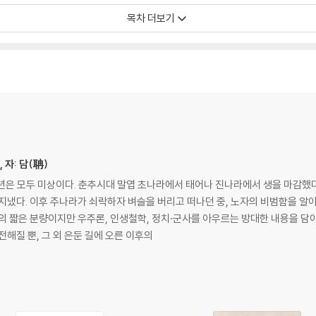
목차 더보기
도이다
다
 자: 담(聃)
졸년은 모두 미상이다. 춘추시대 말엽 초나라에서 태어나 진나라에서 생을 마감
롭게 하지 않는다
냈다. 이후 주나라가 쇠락하자 벼슬을 버리고 떠나던 중, 노자의 비범함을 알
 않다
여 자의 짧은 분량이지만 우주론, 인생철학, 정치·군사를 아우르는 방대한 내용을 담
해질 뿐, 그 외 은둔 길에 오른 이후의
다
다
난다