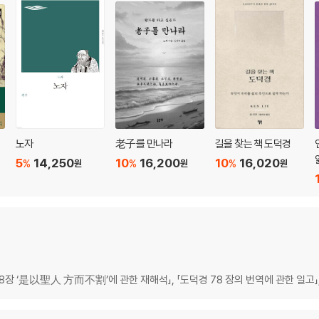
다
다
다
 뿐
노자
老子를 만나라
길을 찾는 책 도덕경
니다
5
14,250
10
16,200
10
16,020
%
%
%
원
원
원
종한다
 있다
 크다
 된다
8장 ‘是以聖人 方而不割’에 관한 재해석」, 「도덕경 78 장의 번역에 관한 일고」,