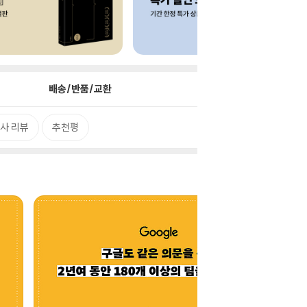
배송/반품/교환
사 리뷰
추천평