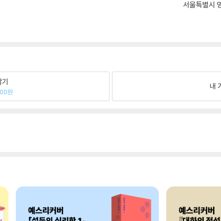
서울특별시 영
팔기
내 
600원