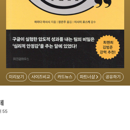
미리보기
사이즈비교
카드뉴스
파트너샵
공유하기
데
 55