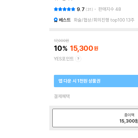
9.7
판매지수
48
31
베스트
화술/협상/회의진행 top100 13주
17,000
원
10
15,300
YES포인트
앱 다운 시 1천원 상품권
결제혜택
종이책
15,300