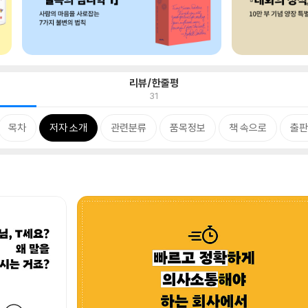
리뷰/한줄평
31
목차
저자 소개
관련분류
품목정보
책 속으로
출판