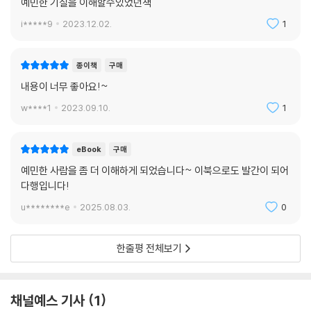
예민한 기질을 이해할수있었던책
를 확장한 전문의로서의 깊은 통찰이 드러난다. 나와 타인이 다름을 인정
i*****9
2023.12.02.
1
하지 않고 과도하게 외형적인 것에 집착하거나, 정상성만을 좇는 사회구조
로 인해 개인의 심리적인 문제가 심화된다는 것이다. 심리적인 문제가 생
겼을 때 치료를 받으려는 개인의 노력도 필요하지만, 더 중요한 것은 사회
종이책
구매
적으로도 개개인이 인격체로 존중받을 권리를 함께 돌보아야 하며, 집단의
내용이 너무 좋아요!~
목표를 위해 더 이상 개인의 마음을 희생하는 사회가 되어서는 안 된다고
w****1
2023.09.10.
1
강조한다. 끝없이 예민한 감각을 요구하면서도 예민성이 높으면 살아가기
힘든 사회, 그 속에서 어떻게 나를 안전하게 돌볼 수 있는지 이 책에서 그
답을 구할 수 있을 것이다.
eBook
구매
예민한 사람을 좀 더 이해하게 되었습니다~ 이북으로도 발간이 되어
다행입니다!
u********e
2025.08.03.
0
한줄평 전체보기
채널예스 기사
1