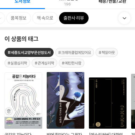
도서정보
배송/반품/교환
196
류
품목정보
책 속으로
출판사 리뷰
이 상품의 태그
#세종도서교양부문선정도서
#크레마클럽에있어요
#책읽아웃
#실용심리학
#관계심리학
#예민한사람
공감은 지능이다
밤에 찾아오는 구원자
[예스리커버] 대화의
건