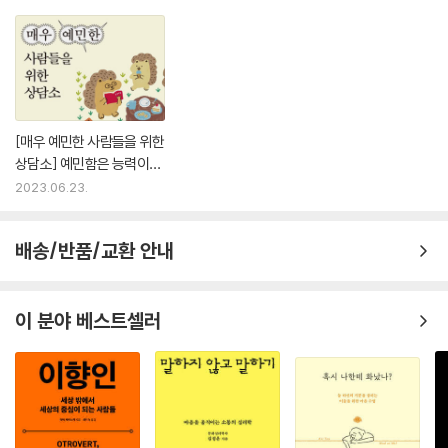
[매우 예민한 사람들을 위한
상담소] 예민함은 능력이
다!
2023.06.23.
배송/반품/교환 안내
이 분야 베스트셀러