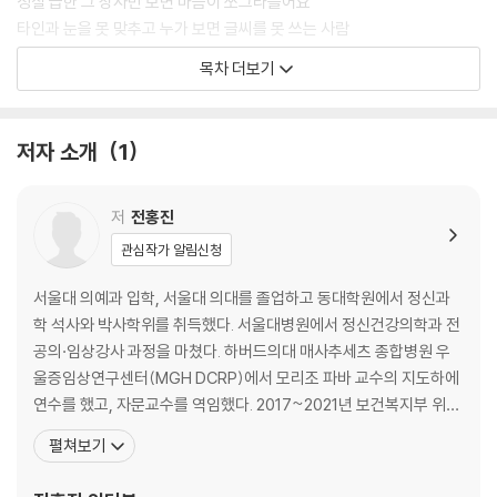
성질 급한 그 상사만 보면 마음이 쪼그라들어요
타인과 눈을 못 맞추고 누가 보면 글씨를 못 쓰는 사람
자신도 모르게 생각에 빠져드는 사람
목차 더보기
스트레스를 받으면 어지러운 사람
10만분의 1의 확률도 미리 걱정하는 사람
두통이 생길 때마다 뇌출혈 걱정이 몰려오는 사람
저자 소개
1
해가 질 무렵이면 찾아오는 병, 섬망
학교를 자퇴하고 프로게이머가 되겠다는 아들
보편적인 관점의 사람 vs 독특한 관점의 사람
저
전홍진
관심작가 알림신청
2부 우울편 “무엇 때문에 살아야 하는지 모르겠어요”
서울대 의예과 입학, 서울대 의대를 졸업하고 동대학원에서 정신과
타인에게 좋은 평가를 받고자 살아온 사람의 위기
학 석사와 박사학위를 취득했다. 서울대병원에서 정신건강의학과 전
자기 방에서 나오지 않는 대학 휴학생
공의·임상강사 과정을 마쳤다. 하버드의대 매사추세츠 종합병원 우
집안의 가장인 여자 vs 그녀에 집착하는 남자
울증임상연구센터(MGH DCRP)에서 모리조 파바 교수의 지도하에
천국을 보고 온 사람, 심정지의 기억
연수를 했고, 자문교수를 역임했다. 2017~2021년 보건복지부 위탁
기러기 아빠와 내 아이들의 목소리
중앙심리부검센터 센터장을 역임했다. 현재 성균관의대 연구부학장,
펼쳐보기
치매 아니라는 ‘치매 남편’과 치매라는 ‘우울증 아내’
삼성서울병원 디지털치료연구센터장, 성균관대 삼성융합의과학원
식물인간이 된 가족과 함께 사는 불안
겸임교수, 한국생명존중희망재단 이사를 맡고 있다. 2022년 6월에