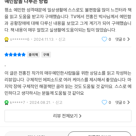
신의학과 진료를 받게 됐다. 그는 어린 시절 학교 선생님과 부모님에게 들
예민함을 다루는 방법
서 저장하는 장기 기억은 초반에는 떨어지지 않고 잘 유지됩니다. 해마는
었던 폭언으로 인해, 성인이 된 지금도 사람들과 함께 일을 하게 되면 무의
평소 예민한 성격때문에 일상생활에 스스로도 불편함을 많이 느낀터라 책
뇌의 양쪽에 하나씩 있으며 컴퓨터로 비유하자면 단기 기억 저장을 담당하
식에 있던 분노가 수면 위로 떠올라 윗사람과 동료에게 과거의 분노를 재
을 읽고 도움을 받고자 구매했습니다. TV에서 전홍진 박사님께서 예민함
는 반도체인 램(RAM)과 방향감각을 인지하는 GPS의 두 가지 역할을 합
경험하게 되는 것이다. 동주씨는 전문의와의 상담을 통해 자신의 어린시절
과 공황장애에 대해 다루신 내용을 보았고 그게 계기가 되어 구매했습니
니다. 진성씨는 병원에서 MRI 촬영을 했고 해마뿐 아니라 전두엽의 위축도
에 대한 분노에서 자유로워지려고 노력했고, 담당의사가 ‘안전기지’ 역할
다. 책 내용이 매우 알찼고 실생활에 도움이되는 팁이 많았습니다.
발견되었습니다. 기억력 검사상 초기 ‘알츠하이머 치매’에 해당하는 기능
을 해주면서 조금씩 마음이 편안해지게 되었다.
s*******6
2024.11.13.
신고
0
댓글
0
수준을 가지고 있었습니다.
--- p.162
“예민함을 나만의 능력으로 만들어보자”
종이책
구매
예민해서 방전되는 사람 vs 예민함을 잘 활용하는 사람
편도체는 공포, 불안, 두려움과 같이 부정적인 감정을 처리하고 기억하는
.
데 중요한 역할을 하는 뇌 영역입니다. 매우 예민한 사람의 경우에는 일상
저자에 따르면 매우 예민한 사람들이 보는 세상은 “고성능 카메라와 마이
이 글은 전홍진 작가의 매우예민한사람들을 위한 상담소를 읽고 작성하는
적인 대인관계에서도 공포를 인식하는 편도체가 자극되어 두려움을 느낄
리뷰입니다. 구체적인 에피소드로 여러 케이스를 제시해서 좋았습니다. 마
크를 장착하고 매우 복잡한 프로그램이 많이 설치된 컴퓨터”와 같다. 예민
수 있습니다. 편도체가 활성화되면 긴급 상황으로 인식해 교감신경계를 활
지막 장에 구체적인 해결책만 골라 읽는 것도 도움될 것 같아요. 스스로 예
한 사람들은 남들이 보지 못하는 것을 보고, 듣지 못하는 것을 듣기 때문에
성화시키고 트라우마의 원인으로부터 도망가 다시 경험하지 않도록 대비
민하다고 생각하시는 분들께 도움될 것 같아요
‘아이디어 뱅크’인 경우가 많다. 이러한 특성은 패션이나 디자인, 광고 등
하게 됩니다. 전두엽에 의해 뇌가 이성적으로 판단하기 전에 편도체에 의
섬세한 능력이 필요한 분야에 탁월한 역량을 보이기도 한다. 또한 타인의
k*****7
2024.08.21.
신고
0
댓글
0
해서 몸이 먼저 반응하게 됩니다.
감정을 잘 캐치하고 꼼꼼하고 세심하며, 다른 사람에게 폐를 끼치는 것을
--- pp.198~199
리뷰 전체보기
무척 싫어하기 때문에 회사 생할에서도 장점이 될 수 있다. 스스로 자신의
예민성을 잘 다루고 조절한다면 살아가는 데 도움이 될 수 있다는 얘기다.
가정폭력은 트라우마의 근원이고 정신건강과 대인관계에 심각한 문제를
일으킵니다. 반복된 폭력을 경험하면 분노가 쌓이게 되고 결국 자신에 대