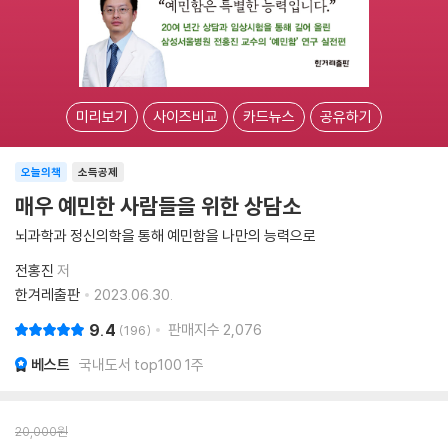
미리보기
사이즈비교
카드뉴스
공유하기
오늘의책
소득공제
매우 예민한 사람들을 위한 상담소
뇌과학과 정신의학을 통해 예민함을 나만의 능력으로
전홍진
저
한겨레출판
2023.06.30.
9.4
판매지수
2,076
196
베스트
국내도서 top100 1주
20,000
원