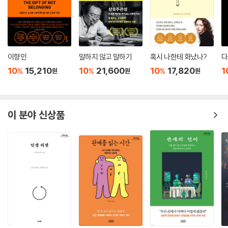
이향인
말하지 않고 말하기
혹시 나한테 화났나?
다
10
15,210
10
21,600
10
17,820
1
%
%
%
원
원
원
이 분야 신상품