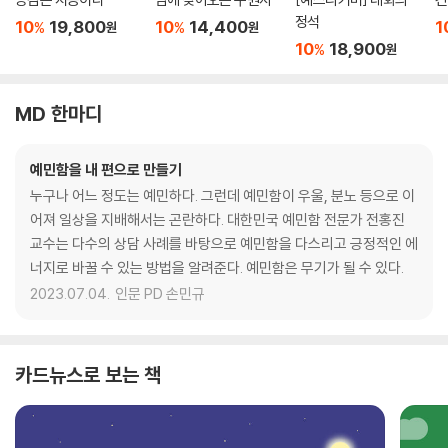
정석
10
19,800
10
14,400
1
%
%
원
원
10
18,900
%
원
MD 한마디
예민함을 내 편으로 만들기
누구나 어느 정도는 예민하다. 그런데 예민함이 우울, 분노 등으로 이
어져 일상을 지배해서는 곤란하다. 대한민국 예민함 전문가 전홍진
교수는 다수의 상담 사례를 바탕으로 예민함을 다스리고 긍정적인 에
너지로 바꿀 수 있는 방법을 알려준다. 예민함은 무기가 될 수 있다.
2023.07.04.
인문 PD 손민규
카드뉴스로 보는 책