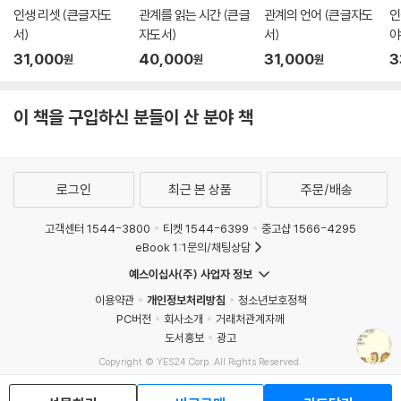
인생 리셋 (큰글자도
관계를 읽는 시간 (큰글
관계의 언어 (큰글자도
인
서)
자도서)
서)
야
서
31,000
40,000
31,000
3
원
원
원
이 책을 구입하신 분들이 산 분야 책
로그인
최근 본 상품
주문/배송
고객센터 1544-3800
티켓 1544-6399
중고샵 1566-4295
eBook 1:1문의/채팅상담
예스이십사(주) 사업자 정보
이용약관
개인정보처리방침
청소년보호정책
PC버전
회사소개
거래처관계자께
도서홍보
광고
Copyright © YES24 Corp. All Rights Reserved.
MATOM7