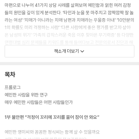
마편으로 나누어 41가지 상담 사례를 살펴보며 예민함과 얽힌 여러 감정
들의 원인을 깊이 있게 분석한다. ‘타인과 눈을 못 마주치고 깜짝깜짝 잘 놀
라는 여성’ ‘치매가 아니라는 치매 남편과 치매라는 우울증 아내’ ‘10만분의
1의 확률도 미리 걱정하는 사람’ ‘다른 사람에게 좋은 평가를 받고자 살아
온 남성의 위기’ ‘가족의 갑작스러운 죽음 이후 찾아온 무기력증’ 등 다양한
연령대별 심리 문제들을 키워드를 통해 들여다보고 전문의로서 진단과 해
결책을 상세히 들려준다. 또한 자신의 예민함의 정도가 궁금한 독자들을
책소개 더보기
위해 ‘나는 매우 예민한 사람일까’ 알아보는 자가진단법도 수록했다.
목차
프롤로그
예민한 사람을 위한 연구
매우 예민한 사람들은 어떤 사람들인가
1부 불안편 “걱정이 꼬리에 꼬리를 물어 잠이 안 와요”
예민한 영미씨와 꼼꼼한 정식씨는 함께 살 수 있을까요