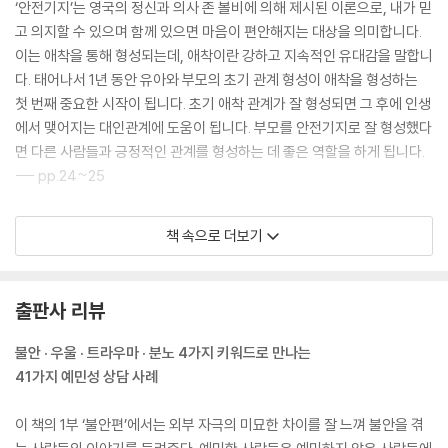
좋은 생활 리듬을 만들어보자-공통편
‘안전기지’는 영국의 정신과 의사 존 볼비에 의해 제시된 이론으로, 내가 믿
좋은 생활 리듬을 만들어보자-청년편
고 의지할 수 있으며 함께 있으면 마음이 편안해지는 대상을 의미합니다.
좋은 생활 리듬을 만들어보자-중년편
이는 애착을 통해 형성되는데, 애착이란 강하고 지속적인 유대감을 말합니
좋은 생활 리듬을 만들어보자-장·노년편
다. 태어나서 1년 동안 유아와 부모의 초기 관계 형성이 애착을 형성하는
자신의 방어기제를 알아보자
첫 번째 중요한 시작이 됩니다. 초기 애착 관계가 잘 형성되면 그 후에 인생
가족과 분리 개별화를 해보자
에서 맺어지는 대인관계에 도움이 됩니다. 부모를 안전기지로 잘 형성했다
배우자와의 사별과 우울증 극복
면 다른 사람들과 긍정적인 관계를 형성하는 데 좋은 역할을 하게 됩니다.
--- pp.24~25
글을 맺으며
부록
우리 뇌는 많이 쓰는 부분이 강화됩니다. 대인관계에 편안함을 느낀다면
책 속으로 더보기
이전에 경험한 트라우마의 기억이 약해지고 새로운 좋은 기억으로 채워 나
갈 수 있습니다. 스트레스 호르몬인 ‘코르티솔’과 ‘노르에피네프린’이 안정
되고 ‘세로토닌’이 증가되면서 해마 위축이 예방되고 편도체가 안정되며
출판사 리뷰
전두엽이 강화될 수 있습니다. 대인관계의 편안함이 뇌의 신경을 안정시키
고, 갑자기 트라우마를 경험한다 하더라도 극복할 수 있는 ‘회복탄력성’을
불안 · 우울 · 트라우마 · 분노 4가지 키워드로 만나는
만들어줄 수 있습니다.
41가지 예민성 상담 사례
--- pp.32~33
이 책의 1부 ‘불안편’에서는 외부 자극의 미묘한 차이를 잘 느껴 불안을 겪
사람마다 생각하는 속도의 차이가 있습니다. 이것을 ‘정신운동속도(Psyc