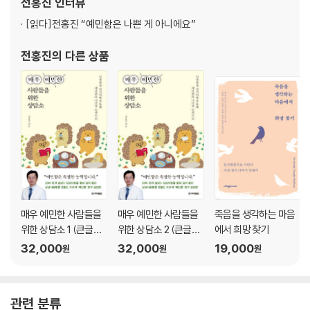
전홍진
인터뷰
망상과 창의력의 차이, 신약 개발 대표와 일론 머스크
는 첨단 디지털 의료기기와 치료제를 개발하는 ㈜메디트릭스를 설
체중 감량을 위한 잘못된 선택, 마약성 식욕억제제
[읽다]
전홍진 “예민함은 나쁜 게 아니에요”
립했
대머리가 되지 않을까 하는 두려움과 우울증
전홍진
의 다른 상품
개인주의를 중시하는 부부가 건강을 잃은 뒤 느낀 것
3부 트라우마편 “잊고 싶은 기억이 자꾸 떠올라요”
맞고 자란 청년이 성인이 되어 찾은 자신의 마음
남편의 갑작스러운 사망 이후 발생한 무기력증
가족의 극단적 선택을 경험한 이에게 위로가 되는 말
갑질 고객에 되살아난 ‘무서운 아빠’의 기억
데이트 폭력의 기억으로 손주에게 집착하는 할머니
극단적 선택을 한 자녀가 있는 유가족의 트라우마
매우 예민한 사람들을
매우 예민한 사람들을
죽음을 생각하는 마음
IMF 외환위기 후 27년, 두 형제 이야기
위한 상담소 1 (큰글자
위한 상담소 2 (큰글자
에서 희망 찾기
술자리에서 ‘말더듬’ 따라한 직장 상사
도서)
도서)
32,000
32,000
19,000
원
원
원
20대에 발견한 자폐 스펙트럼 장애
존중받은 경험이 있어야 자신을 사랑할 수 있다
관련 분류
4부 분노편 “이유 없이 화가 나고 감정조절이 안 돼요”