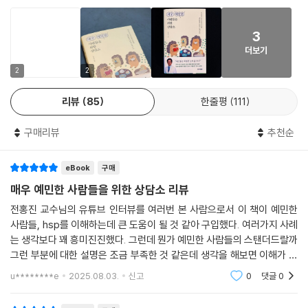
나와 로스쿨을 졸업하고 유명한 로펌에 들어가 남부럽지 않은 삶을 살던
대해 계속 생각합니다. 나중에는 ‘생각을 하지 말아야지’ 하는 생각 자체로
사람이었다. 그러다 어느 날 어렵게 입사한 회사를 그만두고 반년이 넘도
힘들어지기도 합니다. 생각이 자꾸 나는 것은 다시 불안을 유발하게 됩니
3
록 혼자 사는 집에서 나가지도 않고 사람들을 피하며 지내게 되었다. 로펌
다. 모든 일을 통제하면 편해지지만 통제할 수 없는 상황에 부딪히면 정신
더보기
에 근무하면서 이전에는 없었던 과도한 경쟁을 경험하게 된 것이 원인이었
적으로 지쳐가게 됩니다. 이런 상태가 지속되면 에너지가 고갈되어 우울증
다. 강희씨처럼 학창시절 줄곧 선생님에게 칭찬받는 것에 익숙했던 사람들
2
2
으로 진행될 수도 있습니다.
은 다른 사람들과의 경쟁에서 뒤쳐진다는 느낌을 지속적으로 받으면 우울
--- pp.84~85
리뷰
85
한줄평
111
감이 생기기 쉽다. 강희씨에게는 ‘히스테리성 성격’ ‘양극성 우울증’ 등이
있었는데, 이로 인해 감정표현이 과장되고 주변의 관심을 받길 원하며, 이
매우 예민한 분들은 우리 뇌의 변연계가 지나치게 활성화되어 있습니다.
구매리뷰
추천순
를 유지하기 위해 더욱 자신을 과장해 표현했던 것이다. 그는 전문의의 도
뇌 혈류를 보는 기능적 자기공명영상(fMRI) 연구에 의하면 매우 예민한
움을 받아 지금까지의 삶이 남에게 좋은 평가를 받기 위해 살아온 삶이라
사람들은 뇌의 감정과 공감을 느끼는 변연계가 활성화되어 있다는 사실이
eBook
구매
는 것을 인지하게 됐고, 무의식중에 타인의 마음에 들기 위해, 버림받지 않
보고되었습니다. 우리 뇌가 컴퓨터와 다른 점은 과거의 기억이 그때 느꼈
기 위해 지나치게 노력했던 날들을 되돌아보며 자신의 가치를 다시 발견해
매우 예민한 사람들을 위한 상담소 리뷰
던 감정에 따라 강화되고 쉽게 회상이 된다는 점입니다. 이 역할을 편도체
보는 시간을 갖게 되었다.
전홍진 교수님의 유튜브 인터뷰를 여러번 본 사람으로서 이 책이 예민한
가 하게 됩니다. 편도체는 공포, 불안, 두려움의 감정을 느꼈을 때 변연계를
사람들, hsp를 이해하는데 큰 도움이 될 것 같아 구입했다. 여러가지 사례
자극해 더욱 강하게 기억하게 하고 잊지 못하게 합니다.
3부 ‘트라우마편’에서는 남들이 볼 때 이해가 안 되는 행동 뒤에 아픈 기억
는 생각보다 꽤 흥미진진했다. 그런데 뭔가 예민한 사람들의 스탠더드랄까
--- p.115
을 숨기고 있는 사연들을 들려준다. 영주씨는 50대 여성으로 혀가 심하게
그런 부분에 대한 설명은 조금 부족한 것 같은데 생각을 해보면 이해가 된
아픈 증상 탓에 5년째 고생하고 있었는데, 이비인후과에서 진찰을 받아도
다. 예민한 성향에 자기만의 성격을 가지고 있으니 예민함이 발현되는 것
u********e
2025.08.03.
신고
0
댓글
0
매우 예민한 사람인데도 많은 사람들과 만나고 회의해도 피곤하지 않은 분
도 각양각색일 듯
혀에는 이상이 없었고 뇌에도 아무 문제가 없었다. 그러다 정신건강의학과
들은 왜 그럴까요? 첫째는 처음 보는 사람들을 만나는 연습을 꾸준히 하는
진료 끝에 ‘정신병적 증상을 동반한 심한 우울증’과 ‘신체화 장애’ ‘감정표