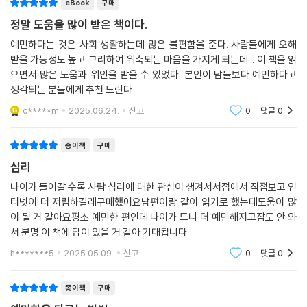
eBook
구매
것입니다. 둘째는, 관심과 흥미를 가지고 대화를 하는 것입니다. 흥미를 가
현불능증’으로 진단받았다. 알고 보니 부부는 5년 전에 큰 아픔을 겪었다.
지면 현재와 지금(here and now)에 집중하게 되는 장점이 있습니다. 흥
정말 도움을 많이 받은 책이다.
착하고 모범적이던 큰아들이 갑자기 극단적 선택을 한 것이다. 언젠가부터
미는 안전기지를 통해서 얻어질 수 있습니다. 안전기지를 통해 세상을 탐
아들은 학교도 그만두고 몇 개월을 자신의 방에서만 지냈는데, 영주씨가
예민하다는 것은 사회 생활하는데 많은 불편함을 준다. 사람들에게 오해
험하게 되면 나만의 흥미를 발견할 수 있습니다. ‘나는 흥미로운 것이 아무
받을 가능성도 높고 그리하여 위축되는 마음을 가지게 되는데... 이 책을 읽
방 좀 치우라며 야단을 치고 술병을 모두 버린 날 아들에게 사고가 난 것이
것도 없다’라고 생각하는 사람이 있다면 안전기지 형성이 안 되었을 가능
으면서 많은 도움과 위안을 받을 수 있었다. 본인이 남들보다 예민하다고
다. 영주씨는 큰 충격에 아들이 계속 살아 있는 것처럼 행동했고, 참다못한
성이 높습니다.
생각되는 분들에게 추천 드린다.
남편은 홧김에 “아들이 죽은 건 당신 탓”이라고 소리를 질렀다. 그때부터
--- p.119
영주씨는 아들에게 꾸지람을 했던 자신의 혀에 죄책감을 투사해 혀 마비
c*****m
2025.06.24.
신고
0
댓글
0
증상이 시작됐던 것이다. 정신의학 담당의사는 ‘심리부검’을 통해 영주씨
비전형성 우울증에는 몇 가지 중요한 특징이 있는데, 크게 네 가지로 압축
가 아들의 죽음에 관련이 없다는 것을 밝혀냈고, 부부는 서로의 마음을 나
종이책
구매
할 수 있습니다. 첫째, 식욕이 증가하고 밤에 폭식증이 있습니다. 렙틴(Le
누고 자살 유가족 자조모임에도 나가 도움을 받으며 트라우마를 극복하고
심리
ptin)과 그렐린(Ghrelin)은 우리의 몸에서 식욕을 조절하는 호르몬입니
있다.
다. 렙틴은 식욕을 억제하고 그렐린은 반대로 식욕을 증가시키는 역할을
나이가 들어갈 수록 사람 심리에 대한 관심이 생겨서서점에서 직접보고 인
터넷이 더 저렴하길래구매했어요남편이랑 같이 읽기로 했는데도움이 많
하게 됩니다. 비전형성 우울증에서는 렙틴의 식욕억제 효과가 줄어드는 것
4부 ‘분노편’에서는 자신 또는 타인을 향한 분노에 대해 들여다본다. 저자
이 될 거 같아요평소 예민한 편인데 나이가 드니 더 예민해지고잠도 안 와
이 식욕이 증가하는 원인이 됩니다. 혈당이 증가하면 우울감과 불안감이
는 분노라는 감정은 ‘다른 사람이 나를 어떻게 생각하는지’ 바라보는 관점
서 분명 이 책에 답이 있을 거 같아 기대됩니다
줄어들기 때문에 더 많이 먹게 됩니다.
이 중요하며, 타인이 나를 낮춰 보거나 무시하면 자존심에 상처를 입고 분
--- p.132
h*******5
2025.05.09.
신고
0
댓글
0
노가 생긴다고 말한다. 20대 청년인 동주씨는 회사에서 선임들과 같이 있
으면 무척 불편하고 조금이라도 권위적인 분위기를 느끼면 바로 회사를 그
노년기에 생기는 치매와 우울증은 기억력이 떨어진다는 공통점이 있습니
종이책
구매
만두곤 했는데, 지속적으로 이유 없는 무기력감, 우울감, 분노감을 느껴 정
다. 하지만 자세히 보면 치매는 ‘해마’의 위축 때문에 생기는 것으로 대뇌에