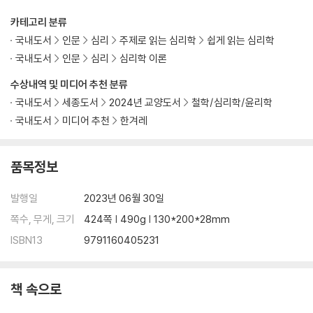
카테고리 분류
머리를 다친 뒤 갑자기 분노조절이 안 되는 사람
국내도서
인문
심리
주제로 읽는 심리학
쉽게 읽는 심리학
자면서 소리를 지르고 주먹질과 발길질을 하는 남자
국내도서
인문
심리
심리학 이론
어린 시절 폭언을 많이 듣고 자란 청년
내 스마트 기기의 공격
수상내역 및 미디어 추천 분류
갑작스럽게 고집이 세지고 말이 거칠어진 50대 남자
국내도서
세종도서
2024년 교양도서
철학/심리학/윤리학
자신을 비난하는 성향을 가진 사람
국내도서
미디어 추천
한겨레
자녀들에게 좋은 기억을 만들어줘야 하는 이유
장에 이상이 없는데도 설사를 계속 하는 남자
윗사람에게 지나치게 잘 보이려고 하는 사람
품목정보
넘치는 에너지로 위험한 행동을 즐기는 리더
발행일
2023년 06월 30일
5부 실전편 예민함을 나만의 장점으로 만들어보자
쪽수, 무게, 크기
424쪽 | 490g | 130*200*28mm
ISBN13
9791160405231
나만의 좋은 자동적 사고를 만들어보자
나의 에너지 관리를 업그레이드 해보자
안전기지를 만들어보자
책 속으로
나쁜 기억을 대신할 좋은 기억을 만들어보자