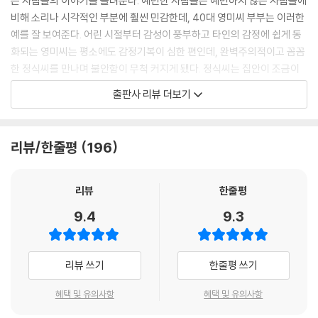
는 사람들의 이야기를 들려준다. 예민한 사람들은 예민하지 않은 사람들에
homotor speed)’라고 합니다. 진영과장처럼 정신운동속도가 빠른 사
비해 소리나 시각적인 부분에 훨씬 민감한데, 40대 영미씨 부부는 이러한
람은 다른 사람보다 상황을 빠르게 파악하고 대처하는 능력이 뛰어납니다.
예를 잘 보여준다. 어린 시절부터 감성이 풍부하고 타인의 감정에 쉽게 동
하지만 빠르다 보면 실수를 할 수도 있고 너무 의욕이 앞서서 협력하는 능
화되는 영미씨는 평소에도 감정기복이 심한 편인데, 완벽주의적이고 꼼꼼
력이 떨어지게 됩니다. 반면에 현민씨처럼 속도가 느린 사람은 동시에 여
한 정식씨를 만나며 불안함이 무척 커지게 됐다. 정식씨는 집안이 조금이
러 가지 일을 하면 더 느려지게 됩니다. 하지만 한 가지 일을 꾸준히 하면
라도 어질러져 있으면 영미씨에게 소리를 지르곤 했는데, 어느 날 그 소리
출판사 리뷰 더보기
인내심 있게 잘해내고 실수가적은 장점도 있습니다.
에 영미씨는 갑자기 숨 쉬기가 어렵고 심하게 어지러움을 느끼면서 그 자
--- pp.56~57
리에 주저앉고 말았다. 뇌 MRI 검사상 아무 문제가 없었는데, 정신의학과
협진 결과 영미씨는 공황발작으로 진단받았다. 부부를 공통적으로 힘들게
리뷰/한줄평
196
타인이 보는 앞에서 글씨를 쓰기 힘든 증상은 과거의 트라우마로 인한 불
하는 것은 ‘예민한 마음’ 때문이었다. 정식씨에게는 최대한 목소리를 낮추
안과 연관되어 있고 쓰는 행위 자체에 힘든 기억이 연결되어 있습니다. 정
고 청결에 대한 집착을 줄이기 위해 특정시간 이외에는 청소를 하지 않도
신의학자 조셉 울페의 이론에 따르면 이는 ‘체계적 탈감작법’으로 치료가
록 했다. 영미씨는 공황발작이 일어나면 바로 자리에 앉아서 눈을 감고 입
리뷰
한줄평
가능합니다. 자극을 견딜 수 있을 만큼 서서히 단계를 올려 하나씩 극복해
을 다물고 천천히 복식호흡을 하면서 증상을 가라앉히고, 불안에 사로잡힐
9.4
9.3
공포를 제거하고 둔감하게 만드는 방법입니다. 예를 들어, 처음에는 사람
일이 생기면 정식씨와 함께 밖으로 나가 즐거운 시간을 보내면서 신경을
들이 보는 앞에서 글을 쓰는 것을 상상해봅니다. 다음 단계로 가족이나 친
분산시키도록 했다. 그 뒤 부부는 불필요한 긴장 때문에 소비되는 많은 에
구와 같이 편한 사람이 보는 앞에서 글을 써봅니다.
너지를 줄일 수 있었다.
리뷰 쓰기
한줄평 쓰기
--- p.66
2부 ‘우울편’에서는 타인에게 좋은 평가를 받기 위해 긴장하며 살아오다
혜택 및 유의사항
혜택 및 유의사항
강박적 성격은 매우 예민하고 완벽주의적인 성격입니다. 하지만 융통성이
가, 우울증에 걸린 30대 강희씨의 이야기가 등장한다. 그는 좋은 대학을
없고 필요 이상으로 확인을 많이 하며 마음에 걸리는 것이 있으면 그 일에