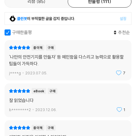
리뷰
85
한줄평
111
5부 ‘예민함을 나만의 장점으로 만들어보자’에는 예민성을 섬세함으로 바
한 공격성을 유발해서 죽고 싶은 생각을 만들 수 있습니다. 가정폭력의 가
꾸는 법, 트라우마를 극복하는 법, 안전기지를 만드는 법, 좋은 생활 리듬
스라이팅에서 벗어나기 위해서는 폭력의 문제에 대해서 초기부터 단호하
을 만드는 법, 나쁜 기억을 끊어내는 법 등 일상생활에서 혼자 간단히 해볼
클린봇
이 부적절한 글을 감지 중입니다.
설정
게 대처하고 가족들에게 알려서 도움을 받아야 합니다. 그리고 자신이 그
수 있는 구체적인 해결책이 가득하다. 부록으로 수록된 ‘나만의 좋은 자동
러한 트라우마를 가지고 있다면 지금도 자신에게 영향을 주고 있지 않은지
적 사고를 만들어보자’ ‘좋은 생활습관을 만드는 방법’ ‘체계적 탈감작법 훈
구매한줄평
추천순
잘 살펴보아야 합니다.
련’ ‘정신운동속도 테스트’ 등도 예민성을 조절하는 데 큰 도움을 줄 수 있
--- pp.322~323
다. 하지만 저자는 이러한 아이디어도 에너지가 남아 있어야 실천할 수 있
종이책
구매
는데 모든 것에 지나치게 예민하게 반응하면 뇌가 과부하에 걸려 우울증 ·
'나만의 안전기지를 만들자' 등 예민함을 다스리고 능력으로 활용할
자동적 사고는 내가 의도하지도 않았는데 자신만의 생각의 흐름에 따라 결
공황장애 · 광장공포증 등의 증상이 나타나게 된다고 설명한다. ‘예민해서
팁들이 가득하다.
론으로 도달하는 것을 의미합니다. 자동적 사고에 대한 이론은 펜실베니아
방전되는 사람’이 아닌 ‘예민함을 잘 활용하는 사람’이 되기 위해 유의해야
주립대학교 정신과의 아론 벡 교수에 의해 처음 정의되었습니다. 나만의
j****g
2023.07.05.
7
할 대목이다.
좋은 자동적 사고를 만들고 불편한 자극이 올 때 내가 지닌 좋은 자동적 사
고의 흐름을 따라 생각을 진행해봅시다. 그러면 내가가진 에너지의 배터리
자신과 가족, 타인의 예민성을 이해하면
eBook
구매
가 방전되는 것을 미리 막을 수 있습니다. 나의 남은 에너지로 여행도 다니
세상을 보는 시각을 넓힐 수 있다
잘 읽었습니다
고 운동도 할 수 있는 여유가 생기게 됩니다.
b********2
2023.12.06.
1
--- pp.343~344
저자는 ‘치매’ ‘탈모증’ ‘자폐 스펙트럼 장애’ ‘말더듬증’ ‘다이어트약 부작용’
‘환청’ 환자 등 남다른 사연을 지닌 이들도 소개한다. 또한 개인의 심리 문
제와 더불어 ‘돌봄’ ‘자살 유가족’ ‘노인 소외’ ‘직장 내 괴롭힘’ ‘은둔형 외톨
종이책
구매
이’ 등 ‘사회적 예민성’ 문제도 다양하게 톺아보는데 여기에서 예민성 연구