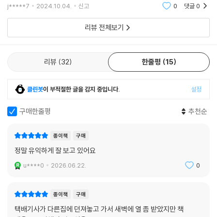
더 바삭두부면채소쌈만들고 싶은메뉴 많아요
195 오트바
j*****7
2024.10.04.
신고
0
댓글
0
196 오트밀 브라우니
리뷰 전체보기
198 차전자피 치즈크래커
200 크리스피 병아리콩 (a)
202 사과당근 저탄수케이크
리뷰
32
한줄평
15
클린봇
이 부적절한 글을 감지 중입니다.
설정
구매한줄평
추천순
종이책
구매
정말 유익하게 잘 보고 있어요
u****0
2026.06.22.
0
종이책
구매
택배기사가 다른집에 던져놓고 가서 새벽에 열 좀 받았지만 책