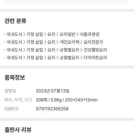
균형식 다이어트 세트
048 달걀 애호박 해시브라운
관련 분류
050 아보카도 달걀구이 (b)
052 양배추오믈렛
국내도서
가정 살림
요리
요리일반
식품과영양
054 매콤한 수란과 그릭요거트
056 순두부 프리타타
국내도서
가정 살림
요리
개인요리책
요리전문가
058 육포 샥슈카
국내도서
가정 살림
요리
상황별요리
건강웰빙요리
060 아몬드와플과 트러플 리코타치즈
국내도서
가정 살림
요리
상황별요리
다이어트요리
062 미니 단호박 달걀치즈구이
063 오버나이트 오트밀
품목정보
064 저탄수 오트그래놀라
066 바나나 오트팬케이크 & 피넛버터
발행일
2023년 07월 13일
068 오트밀 애호박장국죽 (b)
070 오트밀 삼계죽
쪽수, 무게, 크기
208쪽 | 538g | 200*240*12mm
ISBN13
9791192366258
Chapter 2 Soup & Salad & Sandwich / 수프 & 샐러드 & 샌드위
치
출판사 리뷰