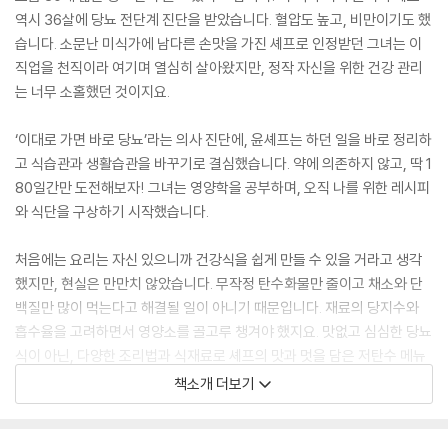
역시 36살에 당뇨 전단계 진단을 받았습니다. 혈압도 높고, 비만이기도 했
습니다. 소문난 미식가에 남다른 손맛을 가진 셰프로 인정받던 그녀는 이
직업을 천직이라 여기며 열심히 살아왔지만, 정작 자신을 위한 건강 관리
는 너무 소홀했던 것이지요.
‘이대로 가면 바로 당뇨’라는 의사 진단에, 윤셰프는 하던 일을 바로 정리하
고 식습관과 생활습관을 바꾸기로 결심했습니다. 약에 의존하지 않고, 딱 1
80일간만 도전해보자! 그녀는 영양학을 공부하며, 오직 나를 위한 레시피
와 식단을 구상하기 시작했습니다.
처음에는 요리는 자신 있으니까 건강식을 쉽게 만들 수 있을 거라고 생각
했지만, 현실은 만만치 않았습니다. 무작정 탄수화물만 줄이고 채소와 단
백질만 많이 먹는다고 해결될 일이 아니기 때문입니다. 재료의 당지수와
흡수율을 고려하면서 영양소를 골고루 챙겨야 했지요. 맛없고 심심한 당뇨
식이 아닌, 다양한 조리법과 식재료로 셰프의 맛과 멋을 담은 저탄수 메뉴
를 구상해 레시피를 개발했고, 삼시세끼 식단을 짜며 실천했습니다.
책소개 더보기
매일 자가혈당검사로 자신이 실천하는 저탄수 균형식이 문제 없는지 확인