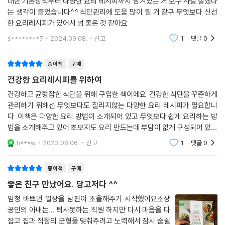
대한 기본상식부터 다양한 요리 레시피까지 담겨있는 거 보구 사길 잘했다
138 바삭두부면 채소쌈
는 생각이 들었습니다^^ 식단관리에 도움 많이 될 거 같구 무엇보다 신선
140 두부면 문어 알리오올리오
한 요리레시피가 있어서 넘 좋은 것 같아요
142 마카다미아 바질페스토 두부면 파스타
s********7
2024.09.08.
신고
1
댓글
0
144 오리라구 두부면 로제파스타 (a)
146 쇠고기 오이볶음 두부면 (a)
종이책
구매
148 닭한마리 두부면 들깨칼국수
건강한 요리레시피를 위하여
150 두부면 간짜장
건강하고 균형잡힌 식단을 위해 구입한 책이에요. 건강한 식단을 꾸준하게
152 두부면 고기짬뽕 (c)
관리하기 위해선 무엇보다도 질리지않는 다양한 요리 레시피가 필요합니
154 곤약면 닭가슴살 겨자채
다. 이책은 다양한 요리 방법이 소개되어 있고 무엇보다 쉽게 요리하는 방
156 콩담백면 참마 냉소바
법을 소개해주고 있어 초보자도 요리 만드는데 부담이 없게 구성되어 있어
158 구운 두부 땅콩 비빔면 (b)
요~건강한 음식을 맛있게 만들어서 즐겁게 식이요법을 하고싶다면 이책
159 매콤 골뱅이 비빔면
h***w
2023.08.06.
신고
1
댓글
0
을 봐주세요 책도 컬
Chapter 4 Main Dish / 일품요리
종이책
구매
좋은 친구 만났어요. 당고저다 ^^
162 닭가슴살 두부찜 (a)
엄청 바쁘던 일상을 남편이 조율해주기 시작했어요소상
164 포두부 칠절판
공인의 아내는… 퇴사못하는 직원 하지만 다시 마음을 다
166 치폴레마요네즈 포두부 나초플래터
잡고 집과 직장의 균형을 맞춰주려고 노력해서 잠시 숨쉴