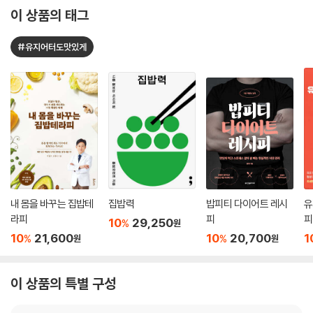
이 상품의 태그
#유지어터도맛있게
내 몸을 바꾸는 집밥테
집밥력
밥피티 다이어트 레시
유
라피
피
피
10
29,250
%
원
10
21,600
10
20,700
1
%
%
원
원
이 상품의 특별 구성