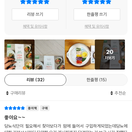
까지 표기되어 있어요.
106 불고기 오픈샌드위치
- 책 속의 모든 내용은 영양 전문가의 자문을 받았기에 더욱 믿을 수 있어
108 스웨디시 샌드위치 케이크 (a)
리뷰 쓰기
한줄평 쓰기
요.
110 아보카도 저탄수버거
- 저탄수 균형식을 위한 식재료 고르기, 보관법, 생활수칙, 저탄수 밥, 소
111 에그과카몰리 새우 오픈토스트
혜택 및 유의사항
혜택 및 유의사항
스, 육수 레시피 등 알짜 정보를 담았어요.
112 두부 카프레제 오픈토스트 (b)
114 캐슈너트마요네즈 포두부랩
20
Chapter 3 Rice & Noodle / 밥 & 면
더보기
118 참치쌈장과 양배추나물밥
120 참치소이마요 묵은지채소롤
리뷰
32
한줄평
15
122 세 가지 토핑 두부유부초밥
125 잔멸치 아몬드볶음 감태주먹밥
구매리뷰
추천순
126 연두부 마파덮밥
128 검정보리밥과 쇠고기 가지구이 국밥 (c)
종이책
구매
130 콜리플라워라이스 해물 볶음밥
132 카무트 톳조림밥
좋아요~~
134 현미밥 연어 오차즈케
당뇨식단이 필요해서 찾아보다가 맘에 들어서 구입하게되었는데당뇨에
136 눌린 보리 버섯 오르조또