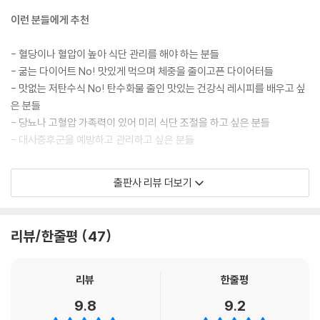
074 저탄수 클램차우더
이런 분들에게 추천
076 게맛살 달걀수프
078 비트 양파수프 (a)
- 혈당이나 혈압이 높아 식단 관리를 해야 하는 분들
080 렌틸콩 치킨수프
- 굶는 다이어트 No! 맛있게 먹으며 체중을 줄이고픈 다이어터들
082 당근라페 & 비트라페 (b)
- 맛없는 저탄수식 No! 탄수화물 줄인 맛있는 건강식 레시피를 배우고 싶
083 수박 페타치즈 샐러드
은 분들
084 훈제오리 그린빈 샐러드
- 당뇨나 고혈압 가족력이 있어 미리 식단 조절을 하고 싶은 분들
086 토마토 브로콜리 스팀샐러드
- 대사증후군을 예방하고 관리하고 싶은 분들
088 아스파라거스 표고버섯구이 샐러드
090 템페 콜리플라워 샐러드 (c)
이 책의 강점
092 퀴노아샐러드와 치즈타코
출판사 리뷰 더보기
094 엔초비 갈릭오일 부라타치즈샐러드
- 모든 요리는 당뇨 전단계 진단을 받은 저자가 직접 개발하고 식단을 통해
096 연어 타르타르 샐러드 (c)
실천한 것들이에요.
098 유자 잣소스 오징어새우냉채
리뷰/한줄평
47
- 높은 혈당과 혈압, 과체중 등의 개선에 도움이 돼요.
100 땅콩간장소스 문어냉채
- 재미없는 건강식이 아닌 요리사의 노하우가 담긴 맛과 멋이 느껴지는 요
101 통밀크래커 치즈샌드 샐러드
리를 배울 수 있어요.
102 토마토 치즈크림 통밀크래커
리뷰
한줄평
- 모든 메뉴에는 한국영양학회가 개발한 CAN 프로그램으로 전문 영양사
103 양파처트니 버섯구이 오픈샌드위치
9.8
9.2
가 분석한 열량, 탄수화물, 단백질, 지방의 비율, 나트륨과 식이섬유 수치
104 구운 채소와 닭가슴살 오픈샌드위치