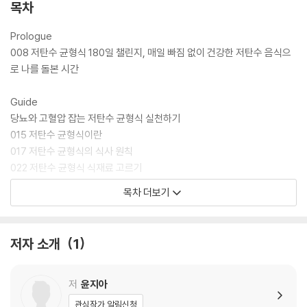
했습니다. 이러한 시간을 [#180일건강식단챌린지] 라고 칭하며, 인스타
목차
그램에 기록했고 당뇨인들은 물론 다이어터들에게도 많은 공감을 얻었습
니다.
Prologue
008 저탄수 균형식 180일 챌린지, 매일 빠짐 없이 건강한 저탄수 음식으
그 결과, 하루 3끼 저탄수 균형식을 실천했던 180일이 지나고 그녀는 혈당
로 나를 돌본 시간
과 혈압은 안정권에 진입해 '정상' 진단을 받았고, 무한정 늘어나던 체중도
‘18kg이나 감량’ 했습니다. 뿐만 아니라 ‘맛있게만’ 요리하던 셰프에서 ‘맛
Guide
은 기본, 건강까지 완벽하게 챙길 수 있는’ 저탄수 균형식 전문가로 각종 매
당뇨와 고혈압 잡는 저탄수 균형식 실천하기
체와 교육 플랫폼 등에서 섭외 요청이 이어져 요리연구가이자 식단코치로
015 저탄수 균형식이란
활동하게 되었습니다.
017 저탄수 균형식의 식사 원칙
022 저탄수 균형식 식재료 고르기
이 책은 저자가 [#180일건강식단챌린지]를 통해 겪었던 경험담은 물론
024 저탄수 균형식 장보기
목차 더보기
직접 실천한 맛보장 저탄수 균형식 레시피가 담겨 있습니다. 365일 식단
026 식재료 정리 & 보관하기
을 구성할 수 있도록 아침식사나 브런치로 간단히 먹을 수 있는 달걀요리&
028 저탄수 균형식으로 요리하기
오트밀요리부터 탄수화물 걱정 없이 먹을 수 있는 밥&면&샌드위치, 홈스
030 가장 기본이 되는 다양한 저탄수 밥 _잡곡밥, 검정보리밥, 병아리콩
저자 소개
1
토랑을 가능하게 해줄 메인요리와 샐러드&수프, 입이 심심할 때 제격인 저
밥, 퀴노아밥, 현미밥, 곤약현미밥, 카무트밥
탄수 디저트와 음료까지 모두 소개했습니다. 또한 모든 레시피는 영양 전
032 만들어두면 좋은 저탄수 홈메이드 소스 & 드레싱 & 육수
문가의 분석을 통해 1인분 칼로리, 탄수화물&단백질&지방의 비율, 식이
_육수 & 맛간장 멸치다시마국물, 닭육수, 맛간장
저
윤지아
섬유와 나트륨의 양까지 점검했으니 그대로 믿고 따라 하면 됩니다.
_소스 & 드레싱 불고기소스, 유자 잣소스, 두유겨자소스, 땅콩간장소스,
관심작가 알림신청