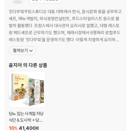
매운비빔양념, 오일드레싱,
‘저탄수 균형식 다이어트’는 혈당과 혈압이 높거나 다이어트를 하는 분들
엔초비 갈릭오일, 소이마요네즈, 캐슈너트마요네즈, 치폴레마요네즈,
짓다부엌쿠킹스튜디오 대표 대학에서 한식, 음식문화 등을 공부하고
에게만 필요한 식사법은 아닙니다. 우리 몸에 꼭 필요한 영양소이지만 과
양파들깨크림소스, 흑임자랜치소스
셰프, 메뉴개발자, 외식경영컨설턴트, 푸드스타일리스트 등으로 활
다하게 먹고 있는 탄수화물을 줄이고 그 외 부족한 영양소들을 골고루 챙
_버터 & 페스토 기버터, 스파이시 기버터, 땅콩버터, 마카다미아 바질페
발히 활동했다. 프랑스에서 대사관저 요리사로 일했고, 대형 레스토
기는 누구에게나 의미 있는 건강 식사법입니다. 이 책은 맛있게, 즐겁게 건
스토
랑 헤드셰프로 근무하기도 했으며, 재래시장에서 6평짜리 로컬푸드
강식을 실천하려는 분들에게 많은 도움이 될 것입니다. 지금 당장 도전하
_딥핑류 비트후무스, 에그과카몰리, 아몬드쌈장
레스토랑 '짓다부엌'을 운영하기도 했다. 이렇게 치열하게 요리하고
세요!
_처트니 & 라구 양파처트니, 오리라구
미식과 탐식을 즐기며 지내다가 36살 젊은 나이에 당뇨 전단계 진단
펼쳐보기
044 저탄수 균형식을 지키면서 외식 즐기기 & 치팅데이
을 받았다. 고도비만에 혈압까지 높았다. 요리사로서 손님들에게는
언제나 좋은 재료로 맛있는 요리를 만들어 주었지만, 그동안 스스로
윤지아
의 다른 상품
[참고]
의 건강 관리에는 소홀했던 것을 깨닫고 몸을 돌보기 시
목차에서 abc 가이드 아이콘을 확인하세요!
레시피팩토리 요리책만의 특징, abc 가이드
a (advanced level) 준비 과정이 다소 많지만 도전할 만한 맛있는 레시
피
b (beginner level) 재료, 조리법이 모두 간단한 초보자를 위한 쉬운 레
시피
당뇨 잡는 사계절 저당
c (choice recipe) 저자가 특히 추천하는 스페셜 레시피
식단 & 도시락 + 당뇨
와 고혈압 잡는 저탄수
10
41,400
%
원
Chapter 1 Egg & Oatmeal / 달걀 & 오트밀 요리