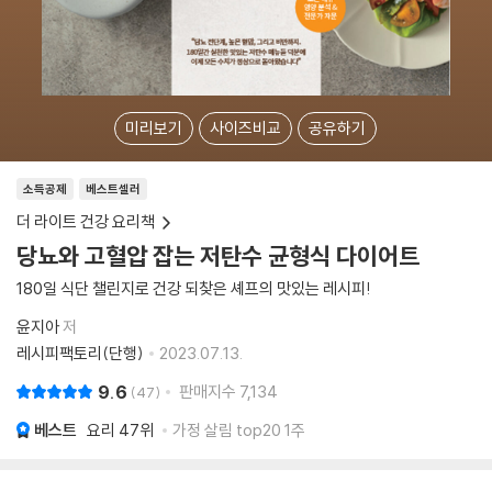
미리보기
사이즈비교
공유하기
소득공제
베스트셀러
더 라이트 건강 요리책
당뇨와 고혈압 잡는 저탄수 균형식 다이어트
180일 식단 챌린지로 건강 되찾은 셰프의 맛있는 레시피!
윤지아
저
레시피팩토리(단행)
2023.07.13.
9.6
판매지수
7,134
47
베스트
요리
47위
가정 살림 top20 1주