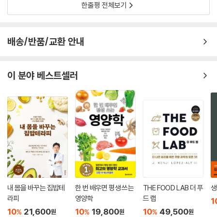
한줄평 전체보기
배송/반품/교환 안내
이 분야 베스트셀러
내 몸을 바꾸는 집밥테
한 번 배우면 평생 쓰는
THE FOOD LAB 더 푸
생
라피
영양학
드 랩
1
10
21,600
10
19,800
10
49,500
%
%
%
원
원
원