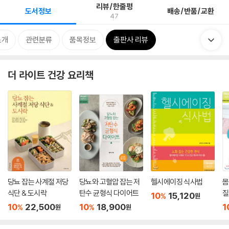
리뷰/한줄평
도서정보
배송/반품/교환
47
소개
관련분류
품목정보
출판사 리뷰
더 라이트 건강 요리책
당뇨 잡는 사계절 저당
당뇨와 고혈압 잡는 저
헬시에이징 식사법
몸
식단 & 도시락
탄수 균형식 다이어트
질
10
15,120
%
원
10
22,500
10
18,900
1
%
%
원
원