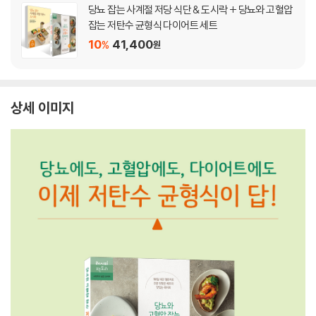
당뇨 잡는 사계절 저당 식단 & 도시락 + 당뇨와 고혈압
잡는 저탄수 균형식 다이어트 세트
10
41,400
%
원
상세 이미지