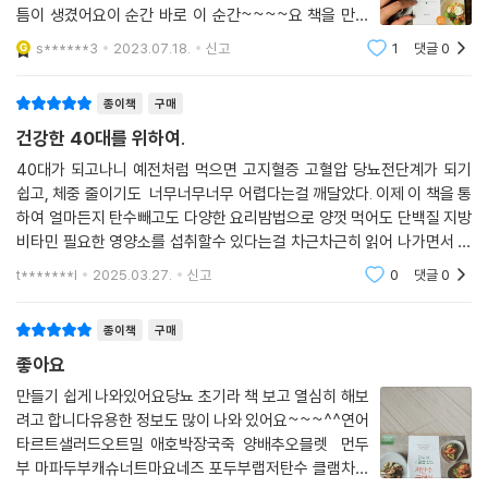
168 비트후무스 포두부말이
틈이 생겼어요이 순간 바로 이 순간~~~~요 책을 만났
169 브리치즈 가지된장구이 (c)
어요 너무 바쁘게 일인 다역을 하니 맘보다는 몸이 완전히
s******3
2023.07.18.
신고
1
댓글
0
170 콜리플라워 스테이크
무너지는 중이였는데….. 잘 해낼수 있을까 고민하다가다
172 저수분 수육과 아몬드쌈장
시 맘 잡고 :-) 삶의 균형을 세워보려구요무리한
종이책
구매
174 닭고기압력찜과 구운 표고버섯 참깨무침
176 방풍나물 새우연근쌈
건강한 40대를 위하여.
178 레몬 생강소스 럼프스테이크 (c)
40대가 되고나니 예전처럼 먹으면 고지혈증 고혈압 당뇨전단계가 되기
180 콩나물 아귀수육
쉽고, 체중 줄이기도 너무너무너무 어렵다는걸 깨달았다. 이제 이 책을 통
182 연어 세비체
하여 얼마든지 탄수빼고도 다양한 요리밤법으로 양껏 먹어도 단백질 지방
184 프라이팬 흰살생선 파피요뜨 (c)
비타민 필요한 영양소를 섭취할수 있다는걸 차근차근히 읽어 나가면서 믿
어 의심치 않는다.
186 병아리콩 새우볼과 흑임자랜치소스
t*******l
2025.03.27.
신고
0
댓글
0
Chapter 5 Drink & Snack / 음료 & 간식
종이책
구매
좋아요
190 아몬드밀크
만들기 쉽게 나와있어요당뇨 초기라 책 보고 열심히 해보
191 아보카도 바나나 쉐이크 & 커피 (b)
려고 합니다유용한 정보도 많이 나와 있어요~~~^^연어
192 애플사이다 비네거에이드
타르트샐러드오트밀 애호박장국죽 양배추오믈렛 먼두
193 그릭 토마토
부 마파두부캐슈너트마요네즈 포두부랩저탄수 클램차우
194 프로즌 요거트 바크 (b)