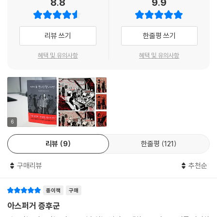
8.8
9.9
결국, 전문가를 찾아가 상담한 마그리트는 자신이 ‘아스퍼거 증후군’을 앓
고 있다는 진단을 받는다. 그러자 그때까지 자기 성격이 나빠 늘 인간관계
를 망친다고 생각했던 고통스러운 죄책감에서 벗어난다. 그렇게 자신에게
리뷰 쓰기
한줄평 쓰기
일종의 자폐증이 있다는 사실이 확정되면서 그녀는 오히려 긍정적으로 자
기 삶을 바라보고 여러 가지 문제에 현실적으로 대처하게 된다. 늘 갈등에
혜택 및 유의사항
혜택 및 유의사항
시달리고 죄의식을 안겨주던 남자친구와의 관계를 정리하고, 직장을 떠나
대학으로 돌아가 오래전부터 꿈꾸던 사회심리학을 전공해 박사학위를 받
는다. 또한 인터넷 블로그를 운영하며 자신의 경험을 소개하고, 그림을 그
려준 친구들의 도움으로 이 자전적인 그래픽노블을 출간하기에 이른다. 그
녀는 이 책을 통해 자신의 증상을 제대로 이해하지 못해 죄의식과 열등감
에 시달리는 수많은 사람에게 이 엄연한 장애에 지혜롭게 대처하는 방법을
6
소개하여 경험을 공유하고 주도적으로 새로운 삶을 살아가자고 역설한다.
리뷰
9
한줄평
121
아스퍼거 증후군이란 무엇인가?
‘아스퍼거 증후군’은 1944년 오스트리아의 의사인 한스 아스퍼거가 ‘자폐
구매리뷰
추천순
성 정신질환’이라고 규정하면서 최초로 기술했다. 전 세계적으로 1만 명당
2명 정도가 이 증상을 보이고, 여아보다는 남아에게 더 많이 발생하는 것
종이책
구매
으로 알려졌다. 아스퍼거 증후군이 있는 어린이들도 자폐 어린이와 비슷한
반복적 행동을 보인다.
아스퍼거 증후군
아스퍼거 장애인들은 타인과 시선을 마주치지 않으려고 하고, 어색하고 서