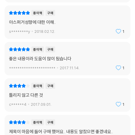
응하는 습관에 익숙하며, 소리, 빛, 접촉, 맛, 냄새, 통증, 온도 등 자극에 지
나치게 민감하거나 지나치게 둔감하다. 또한, 우울증, 주의력 결핍 과잉 행
종이책
구매
동장애, 정신분열증과 강박장애를 포함한 다른 정신적 질병에 대한 위험성
아스퍼거성향에 대한 이해..
이 높다.
추천사
s********y
2018.02.12.
1
“오늘날 아스퍼거 장애는 자폐 스펙트럼 장애의 하나로 생각하고 있습니
다. 과거에는 ‘자폐’라는 말의 무게감 때문에 진료실에서 아스퍼거라는 진
종이책
구매
단명을 꺼내기가 어려웠다면, 요즘은 외래에서 오히려 보호자가 먼저 자신
좋은 내용이라 도움이 많이 됬습니다
의 자녀가 아스퍼거 장애를 앓고 있는 것은 아니냐고 묻는 사례가 부쩍 늘
었습니다. 그럴 때 세상이 변하고 있음을 실감하게 됩니다. 이 책은 가볍지
**********************
2017.11.14.
1
않은 주제를 만화의 형식을 빌려서 진지하면서도 비관주의에 빠지지 않고
희망적인 시선으로 바라보고 있습니다. 묘사가 너무도 실감나서 저자가 혹
종이책
구매
시 내 환자들을 인터뷰한 것은 아닌가 하는 생각이 들 정도입니다. 여러분
틀리지 않고 다른 것
도 이 책을 읽고 아스퍼거 장애에 이렇게 다양한 스펙트럼이 있다는 사실
을 이해해주시면 좋겠습니다. 저는 아스퍼거 장애와 관련 있는 분들, 아니,
c******4
2017.09.01.
1
아스퍼거 장애에 조금이라도 관심 있는 모든 분에게 이 책을 꼭 추천해야
한다는 의무감마저 듭니다.” _이문수, 고대구로병원 정신건강의학과 교
종이책
구매
수.
제목이 마음에 들어 구매 했어요.. 내용도 알찼으면 좋겠네요..
언론 리뷰