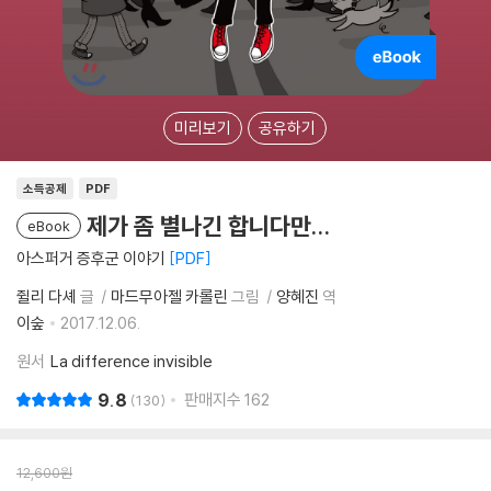
미리보기
공유하기
소득공제
PDF
제가 좀 별나긴 합니다만...
eBook
아스퍼거 증후군 이야기
PDF
쥘리 다셰
글
마드무아젤 카롤린
그림
양혜진
역
이숲
2017.12.06.
원서
La difference invisible
9.8
판매지수
162
130
12,600
원