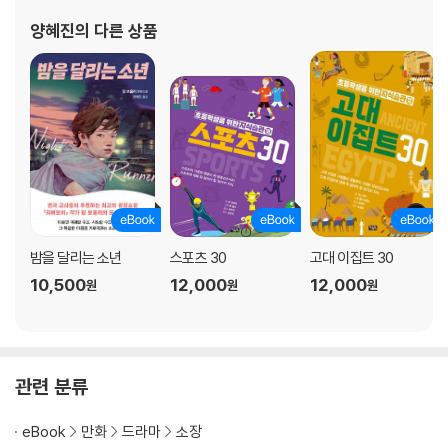
양혜진
의 다른 상품
밤을 달리는 소년
스포츠 30
고대 이집트 30
10,500
12,000
12,000
원
원
원
관련 분류
eBook
만화
드라마
소장