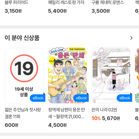
블루 피리어드
패밀리 레스토랑 가자.
구룡 제네릭 로맨스
책
스(Ouest France)
3,150
5,400
3,500
6
원
원
원
이 분야 신상품
젊은 주인님과 첫사랑
정액제 남편의 용돈 만
은의 나라 02권
볼
결혼 11화
세 ~월정액 21,000엔
10
5,670
6
%
원
의 빈곤 라이프~ 06권
600
4,500
원
원