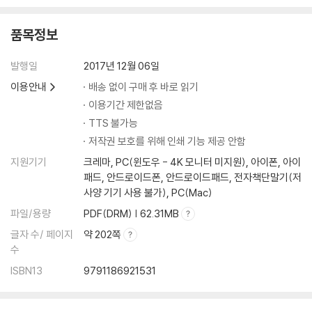
품목정보
발행일
2017년 12월 06일
이용안내
배송 없이 구매 후 바로 읽기
이용기간 제한없음
TTS 불가능
저작권 보호를 위해 인쇄 기능 제공 안함
지원기기
크레마, PC(윈도우 - 4K 모니터 미지원), 아이폰, 아이
패드, 안드로이드폰, 안드로이드패드, 전자책단말기(저
사양 기기 사용 불가), PC(Mac)
파일/용량
PDF(DRM) | 62.31MB
글자 수/ 페이지
약 202쪽
수
ISBN13
9791186921531