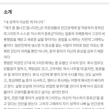
소개
“네 성격이 이상한 게 아니야."
『제가 좀 별나긴 합니다만』은 직장생활과 인간관계에 잘 적응하지 못하던
마그리트가 스스로 ‘아스퍼거 증후군’이라는 일종의 자폐증에서 그것이 비
롯했음을 깨닫고 새로운 삶을 찾아가는 경험을 소개하는 자전적 그래픽노
블이다. 일반인에게 생소한 이 증상을 앓는 사람이 의외로 많은 이유는 명
확한 진단이 어려울 뿐만 아니라, 흔히 환자가 자신의 증상을 감추기 때문
이다.
평범한 직장인 27세 마그리트에게는 좀 유별난 구석이 있다. 회사 업무도
빈틈없이 잘하고, 책임감도 있고, 근무태도 역시 나무랄 데 없지만, 동료들
과 잘 섞이지 못한다. 휴식 시간에 몇 명이 모여 수다를 떠는 것도 싫어하
고, 점심때면 늘 혼자 식사하고, 엠티나 회식에는 어떻게 해서든지 빠지려
고 한다. 설령 모임에 가더라도 번잡한 분위기를 견디지 못해 어서 집으로
돌아가 고양이를 품에 안고 싶다는 생각만 한다.
결국, 전문가를 찾아가 상담한 마그리트는 자신이 ‘아스퍼거 증후군’을 앓
고 있다는 진단을 받는다. 그러자 그때까지 자기 성격이 나빠 늘 인간관계