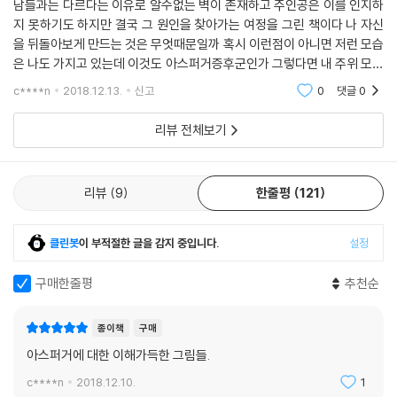
남들과는 다르다는 이유로 알수없는 벽이 존재하고 주인공은 이를 인지하
툴다는 인상을 주며, 미세한 근육 운동을 잘 통제하지 못한다. 자동차나 컴
지 못하기도 하지만 결국 그 원인을 찾아가는 여정을 그린 책이다 나 자신
퓨터 같은 한 가지 사물에 집착적인 관심을 보이는데, 이런 집착은 오직 그
을 뒤돌아보게 만드는 것은 무엇때문일까 혹시 이런점이 아니면 저런 모습
대상에 관해서만 파고들고 말하려는 고집스러운 욕구로 나타난다. 자신이
은 나도 가지고 있는데 이것도 아스퍼거증후군인가 그렇다면 내 주위 모두
집착을 보이는 대상과 관련 없는 일에 집중하라는 지시를 받거나, 반복적
가 조금씩은 이런모습이 있는것 같은데 이 모두가 아스퍼거 인가 요즘 들
c****n
2018.12.13.
신고
0
댓글
0
어 사회의 여러모
인 자기 일상의 아주 사소한 부분이라도 방해받으면 혼란에 빠진다.
청년기와 성년기에는 심한 불안과 무력증에 시달리지만 오랫동안 이런 증
리뷰 전체보기
상을 알아채지 못하고 지나갈 수도 있다. 자폐증과 달리 언어발달의 지연
이 두드러지지 않고 지적 능력이 무난해서 진단되지 않을 수도 있고 특히
여성들은 자신의 증상을 감추는 능력이 뛰어나므로 단지 주의력이 부족하
리뷰
9
한줄평
121
거나, 사회적·신체적으로 미숙하거나, 특수한 지적 능력이 있는 것처럼 여
겨질 수도 있다. 하지만 대화할 때 음성의 크기나 억양, 운율, 리듬에 변화
클린봇
이 부적절한 글을 감지 중입니다.
설정
가 없이 단조롭고 말투가 특이하다는 특징이 드러난다.
또한, 일상적인 습관을 보면 특정한 주제에 대해 강한 관심을 보이고, 듣는
구매한줄평
추천순
이의 반응과 상관없이 이야기를 계속한다. 장황하고 말이 많거나, 갑자기
화제를 바꾼다거나, 문자를 있는 그대로를 이해한다거나, 말에 숨은 뜻을
종이책
구매
이해하지 못하거나, 자신에게만 의미 있는 은유를 사용한다거나, 상대가
아스퍼거에 대한 이해가득한 그림들.
한 말을 그대로 반복한다. 또래 친구와 사귀는 데 어려움이 있어 혼자 지내
는 경향이 있으며, 늘 같은 길로 다니고 같은 음식을 먹고 같은 방식으로 반
c****n
2018.12.10.
1