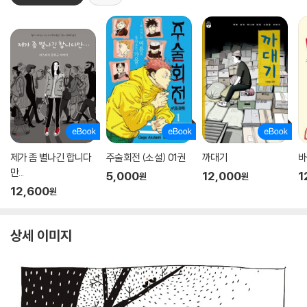
제가 좀 별나긴 합니다
주술회전 (소설) 01권
까대기
바
만...
5,000
12,000
1
원
원
12,600
원
상세 이미지