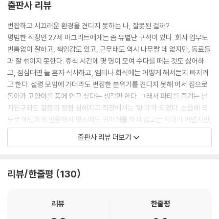
출판사 리뷰
번잡하고 시끄러운 환경을 견디지 못하는 나, 잘못된 걸까?
평범한 직장인 27세 마그리트에게는 좀 유별난 구석이 있다. 회사 업무도
빈틈없이 잘하고, 책임감도 있고, 근무태도 역시 나무랄 데 없지만, 동료들
과 잘 섞이지 못한다. 휴식 시간에 몇 명이 모여 수다를 떠는 것도 싫어하
고, 점심때면 늘 혼자 식사하고, 엠티나 회식에는 어떻게 해서든지 빠지려
고 한다. 설령 모임에 가더라도 번잡한 분위기를 견디지 못해 어서 집으로
돌아가 고양이를 품에 안고 싶다는 생각만 한다. 그래서 파티를 즐기는 남
자친구와도 갈등이 점점 심해지고 직장에서는 ‘왕따’가 되었다. 소음에 극
도로 예민하게 반응해서 평소에도 귀마개를 하지 않고는 지내기 어렵지만,
다른 사람들의 유머나 은유적 표현, 은밀한 메시지를 이해하지 못해 바보
출판사 리뷰 더보기
취급을 당하기도 한다. 이상한 구석은 또 있다. 매일 같은 시각에 같을 길로
같은 가게에 들러 장을 보는 등 미리 정해진 계획에 따라 정해진 일을 하다
가 혹시라도 순서나 시간이 달라지면 거의 패닉 상태에 빠진다. 사람들과
리뷰/한줄평
130
대화할 때면 상대에게 할 얘기를 미리 연습했다가 마치 기계처럼 억양도
없이 말하고, 특히 상대가 한 말을 그대로 반복하는 기이한 반응을 보이기
도 한다. 마그리트에게는 무슨 일이 일어난 것일까?
리뷰
한줄평
그녀의 희망이 된 그래픽노블