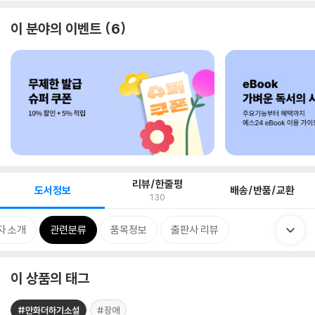
이 분야의 이벤트
6
리뷰/한줄평
도서정보
배송/반품/교환
130
자 소개
관련분류
품목정보
출판사 리뷰
이 상품의 태그
#만화더하기소설
#장애