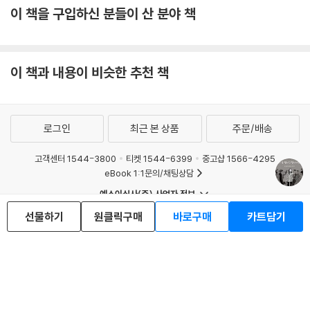
이 책을 구입하신 분들이 산 분야 책
이 책과 내용이 비슷한 추천 책
로그인
최근 본 상품
주문/배송
고객센터 1544-3800
티켓 1544-6399
중고샵 1566-4295
eBook 1:1문의/채팅상담
예스이십사(주) 사업자 정보
이용약관
개인정보처리방침
청소년보호정책
선물하기
원클릭구매
바로구매
카트담기
PC버전
회사소개
거래처관계자께
도서홍보
광고
Copyright © YES24 Corp. All Rights Reserved.
MATOM14