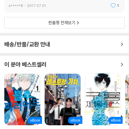
쥘리 다셰는 자신이 살아온 이야기를 작품에 끌어와 특별히 프랑스에서 오
s*****8
2017.07.01.
1
해와 오진이 잦았던 자폐에 대한 클리셰를 날려버린다. 아스퍼거증후군은
유행도 아니고, 정신질환도 아니다. 그저 세계를 느끼고 이해하는 다른 방
한줄평 전체보기
식일 뿐이다. - 텔레라마(telerama)
작가는 말한다. “저는 제 이야기를 하고 싶었지만 누차 증언을 하는 방식으
로는 하고 싶지 않았어요. 만화가 가장 이상적인 매체라고 생각했습니다.
배송/반품/교환 안내
만화는 이야기에 몸을 부여할 뿐 아니라 자폐인이 느끼는 생생한 감정에
푹 빠져 볼 수 있게 해주기 때문이죠.”
“자폐인 사회를 넘어서 일반 독자의 마음을 움직이고 싶습니다.”
이 분야 베스트셀러
결국 마르그리트는 자기 자신을 있는 그대로 받아들입니다. 그녀는 더 이
상 변하려고 노력하지 않고, 대신에 자신을 둘러싼 환경을 조정해 나갑니
다. - 피가로(Figaro)
이 만화(작가는 거의 한달음에 대본을 써냈다고 한다)는 마그리트라는 인
물을 통해 “90퍼센트는 작가 자신의 실제 경험을 이야기했고, 몇 가지 이
야기만 덧붙였다”고 한다.
이 책이 그녀 자신은 물론이고 “사람들로 하여금 정상성에 대해서 성찰해
보는 계기가 되었으면 한다. 이 만화는 모든 사람에게 말하고 있다. 이 책이
‘차이’와 ‘자신을 있는 그대로 받아들이기’(이는 우리 사회에서 그리 쉽지
않을 일이다)에 대해 대화할 수 있는 계기가 되길 바란다.” - 웨스트 프랑