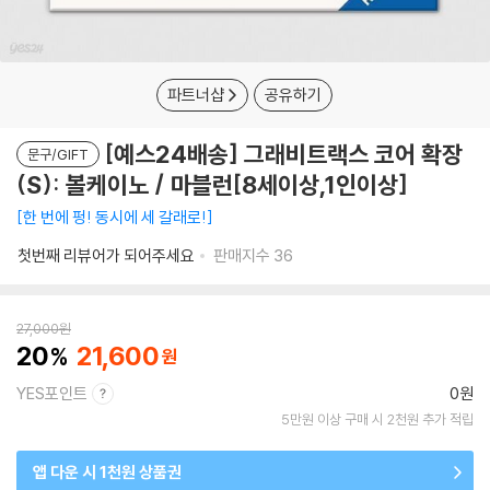
파트너샵
공유하기
[예스24배송] 그래비트랙스 코어 확장
문구/GIFT
(S): 볼케이노 / 마블런[8세이상,1인이상]
한 번에 펑! 동시에 세 갈래로!
첫번째 리뷰어가 되어주세요
판매지수
36
27,000
원
20
21,600
YES포인트
0원
5만원 이상 구매 시 2천원 추가 적립
앱 다운 시 1천원 상품권