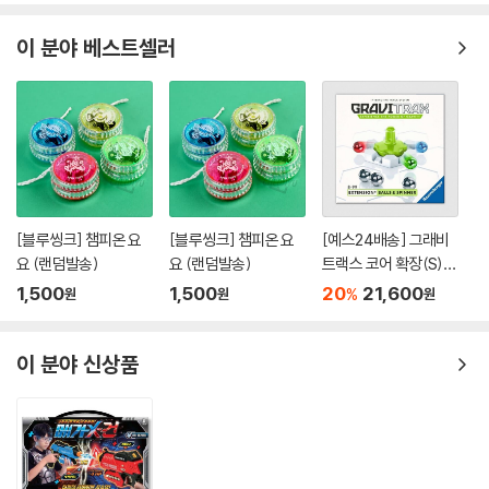
이 분야 베스트셀러
[블루씽크] 챔피온 요
[블루씽크] 챔피온 요
[예스24배송] 그래비
요 (랜덤발송)
요 (랜덤발송)
트랙스 코어 확장(S):
볼&스피너 / 마블런[8
1,500
1,500
20
21,600
%
원
원
원
세이상,1인이상]
이 분야 신상품