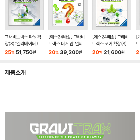
그래비트랙스 파워 확
[예스24배송] 그래비
[예스24배송] 그래비
[
장(S): 엘리베이터 / 마
트랙스 더 게임: 멀티폼
트랙스 코어 확장(S):
트
블런[8세이상,1인이
/ 보드게임
볼&스피너 / 마블런[8
라
25
51,750
20
39,200
20
21,600
2
%
%
%
원
원
원
상]
세이상,1인이상]
제품소개