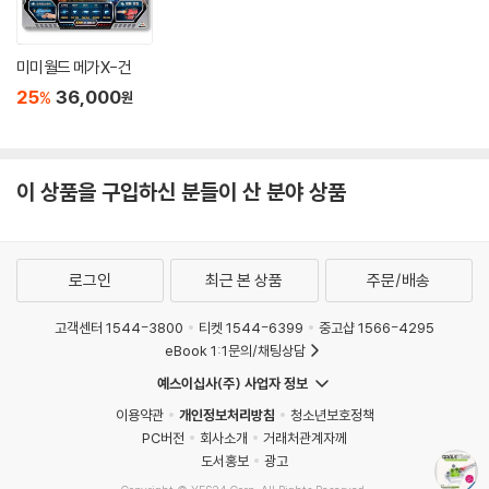
미미월드 메가X-건
25
36,000
%
원
이 상품을 구입하신 분들이 산 분야 상품
로그인
최근 본 상품
주문/배송
고객센터 1544-3800
티켓 1544-6399
중고샵 1566-4295
eBook 1:1문의/채팅상담
예스이십사(주) 사업자 정보
이용약관
개인정보처리방침
청소년보호정책
PC버전
회사소개
거래처관계자께
도서홍보
광고