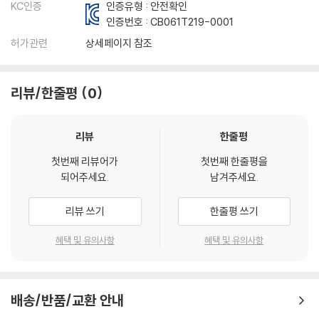
KC인증
인증유형 : 안전확인
인증번호 :
CB061T219-0001
허가관련
상세페이지 참조
리뷰/한줄평
0
리뷰
한줄평
첫번째 리뷰어가
첫번째 한줄평을
되어주세요.
남겨주세요.
리뷰 쓰기
한줄평 쓰기
혜택 및 유의사항
혜택 및 유의사항
배송/반품/교환 안내