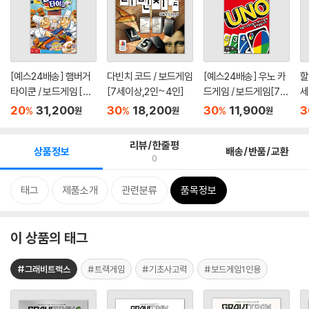
[예스24배송] 햄버거
다빈치 코드 / 보드게임
[예스24배송] 우노 카
할
타이쿤 / 보드게임 [만
[7세이상,2인~4인]
드게임 / 보드게임[7세
세
6세...
이상...
20
31,200
30
18,200
30
11,900
3
%
%
%
원
원
원
리뷰/한줄평
상품정보
배송/반품/교환
0
태그
제품소개
관련분류
품목정보
이 상품의 태그
#그래비트랙스
#트랙게임
#기초사고력
#보드게임1인용