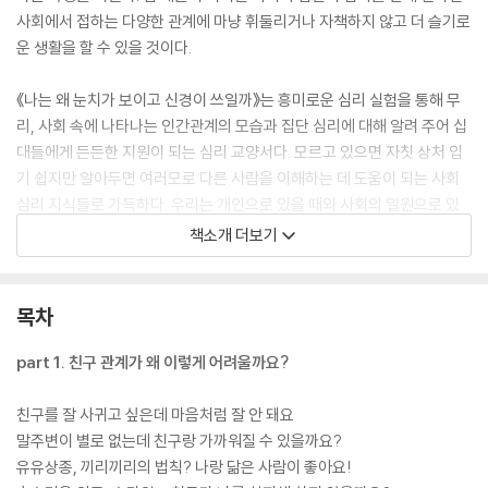
사회에서 접하는 다양한 관계에 마냥 휘둘리거나 자책하지 않고 더 슬기로
운 생활을 할 수 있을 것이다.
《나는 왜 눈치가 보이고 신경이 쓰일까》는 흥미로운 심리 실험을 통해 무
리, 사회 속에 나타나는 인간관계의 모습과 집단 심리에 대해 알려 주어 십
대들에게 든든한 지원이 되는 심리 교양서다. 모르고 있으면 자칫 상처 입
기 쉽지만 알아두면 여러모로 다른 사람을 이해하는 데 도움이 되는 사회
심리 지식들로 가득하다. 우리는 개인으로 있을 때와 사회의 일원으로 있
을 때 다른 모습을 보인다. 혼자일 때와는 판이하게 다른 집단의 모습, 그런
책소개 더보기
집단 속에서의 개인을 알게 되면 좀처럼 이해하기 힘든 인간 군상이나 다
른 사람의 행동도 좀 더 순조롭게 받아들일 수 있게 된다. 복잡다단한 사회
로 나아갈 청소년들에게 쓸모 있고 도움이 되는 든든한 심리 교양서가 될
목차
것이다.
part 1. 친구 관계가 왜 이렇게 어려울까요?
친구를 잘 사귀고 싶은데 마음처럼 잘 안 돼요
말주변이 별로 없는데 친구랑 가까워질 수 있을까요?
유유상종, 끼리끼리의 법칙? 나랑 닮은 사람이 좋아요!