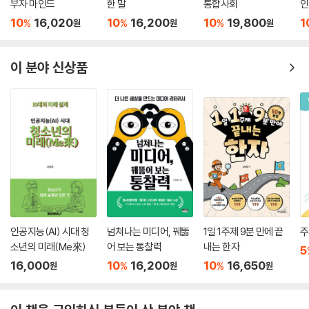
부자 마인드
한 말
통합사회
인
10
16,020
10
16,200
10
19,800
1
%
%
%
원
원
원
이 분야 신상품
인공지능(AI) 시대 청
넘쳐나는 미디어, 꿰뚫
1일 1주제 9분 만에 끝
주
소년의 미래(Me來)
어 보는 통찰력
내는 한자
5
16,000
10
16,200
10
16,650
%
%
원
원
원