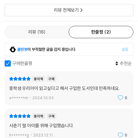
일 반 읽으려고
리뷰 전체보기
이 책은 앞으로 어떤 사회나 무리에 소속되어 살아갈 십 대들이 알아두면
좋을 집단 심리와 사회 심리에 대해 소개한다. 이를 통해 십 대들은 그전에
는 이해하기 어려웠던 사회 군상을 한층 깊게 이해할 수 있을 것이다. 자신
리뷰
16
한줄평
2
의 눈으로 세상을 바라보기만 했던 십 대들은 ‘무리 속의 나’라는 새로운 시
각으로 자신을 바라볼 수 있는 기회가 될 것이다. 책에 실린 흥미진진한 사
회 심리 개념들은 십 대들이 온전한 나로 행복하게 살아가면서 동시에 사
클린봇
이 부적절한 글을 감지 중입니다.
설정
회의 일원으로도 슬기롭게 교류하며 만족감을 얻으며 살아갈 수 있도록 도
와준다. 더 다양한 사회와 세상에서 활약할 청소년을 위한 사회 심리 교양
구매한줄평
추천순
서다.
종이책
구매
중학생 우리아이 읽고싶다고 해서 구입한 도서인데 만족하네요.
e******m
2024.10.03.
0
종이책
구매
사춘기 딸 아이를 위해 구입했습니다.
h*******g
2023.12.11.
0