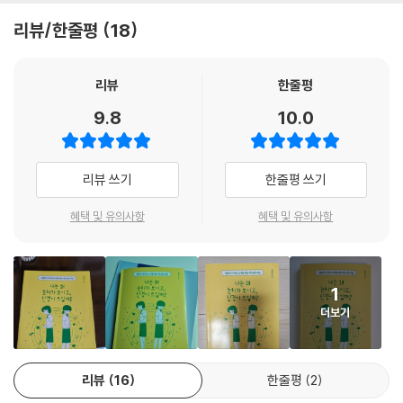
맺게 되면 거기에 휩쓸려 속수무책으로 휘청거리고 만다. 세상에서 가장
리뷰/한줄평
18
친근하게 여겨졌던 친구와 갑자기 멀어지기도 하고, 내 마음이 이성 친구
에게 잘 전달되지 않아 오해를 사기도 한다. 상대방의 이해하지 못할 반응
으로 상처받기도 하고, 집단 속에 맥없이 휩쓸리는 것 같아 우울해지기도
리뷰
한줄평
한다. 지금 당장 꿈을 정해야 할 거 같은데, 나조차 나란 인간을 모르겠다.
9.8
10.0
앞으로 더 많은 사람들, 더 많은 단체, 집단에 소속되어 살아갈 날이 두렵게
느껴진다. 상처받지 않고 나 그리고 다른 사람과 관계를 잘 맺어 나가는 건
나만 어려운 일일까?
리뷰 쓰기
한줄평 쓰기
이 책은 십 대를 둘러싼 다양한 관계를 살펴보며 십 대들이 어려워하는 인
혜택 및 유의사항
혜택 및 유의사항
간관계와 진로, 사회적 상황에 관련된 심리 실험들을 살펴본다. 이를 통해
십 대 청소년들은 겪는 관계의 어려움과 나 자신에 대한 고민은 누구나 겪
는 과정이고 ‘내가 잘못해서’ 혹은 ‘나만 겪는’ 일이 아님을 깨닫게 된다.
1
더보기
또한 십 대들이 사회에 나아가는 데 중요한 선택이 되는 ‘진로’에 담긴 심리
도 살펴본다. 어려워 보이기만 하는 진로에 대한 여정도 나만의 기회로 만
들 수 있는 방법을 이야기하며 막연하게 앞으로 펼쳐질 진로와 사회생활을
리뷰
16
한줄평
2
두렵게 느끼는 청소년들을 지지해준다. 더불어 다양한 사회 심리 개념을