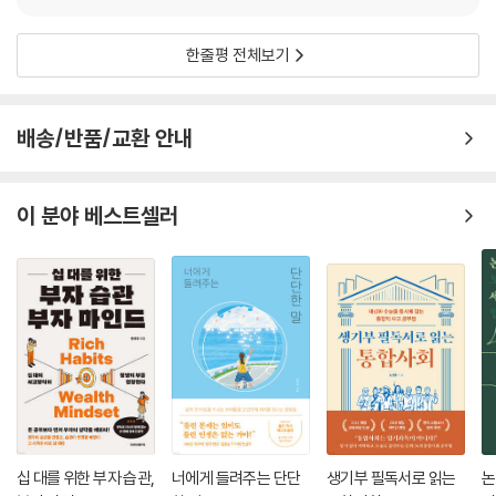
한줄평 전체보기
배송/반품/교환 안내
이 분야 베스트셀러
십 대를 위한 부자 습관,
너에게 들려주는 단단
생기부 필독서로 읽는
논