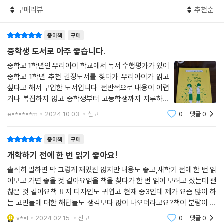
소개하여 더 폭넓은 시야로 사회를 바라볼 수 있게 한다. 십 대들은 이 책을
구매리뷰
추천순
통해 까다롭거나 어려운 관계나 사회생활에 슬기롭게 대처해 나갈 수 있는
방법과 자세를 얻게 될 것이다. 나를 둘러싼 관계와 선택, 집단에서 다양한
종이책
구매
시행착오를 겪고 있는 십 대들에게 든든한 지지가 되어 줄 심리 에세이다.
중학생 도서로 아주 좋습니다.
“그 사람은 그 상황에서 왜 그런 행동을 하는 걸까?”
중학교 1학년인 우리아이 학교에서 독서 수행평가가 있어
모르면 부딪혀 아프지만 알아두면 슬기로워지는,
중학교 1학년 추천 권장도서를 찾다가 우리아이가 읽고
십 대가 알아두면 좋을 다양한 인간 군상과 집단 심리
싶다고 해서 구입한 도서입니다. 전반적으로 내용이 어렵
거나 복잡하지 않고 중학생부터 고등학생까지 지루하지
“왜 사이비 종교에 저렇게나 빠졌을까?” “왜 저 사람은 저런 무서운 선택
않고 재미있게 읽어볼 수 있는 도서입니다. 적극 추천합니
e******m
2024.10.03.
신고
0
댓글
0
다.
을 했을까?”
종이책
구매
자신에 대해 탐색하고 더 넓은 세상으로 걸어 나갈 청소년들에게 이따금
개학하기 전에 한 번 읽기 좋아요!
미디어를 통해 들려오는 세상의 모습은 두렵고 이해불가의 영역처럼 느껴
진다. 학교라는 작은 사회에서 벗어나 만나는 학교 밖 세상은 좀 더 치열하
솔직히 말하면 막 그렇게 재밌진 않지만 내용도 좋고,새학기 전에 한 번 읽
어보고 가면 좋을 것 같아요읽을 책을 찾다가 한 번 읽어 보려고 샀는데 괜
거나 복잡다단한 일들이 일어나는 것만 같다. 이런 생각을 하면 아직 어리
찮은 것 같아요책 표지 디자인도 귀엽고 현재 중3인데 제가 요즘 많이 하
숙한 자신이 잘 견뎌낼 수 있을까 하는 걱정이 앞서기도 한다. 그러나 무작
는 고민들에 대한 해답들도 생각보다 많이 나오더라고요?책이 분량이 많
정 두려움만 가지는 것은 금물이다. 이해 못할 다양한 군상들의 행동에는
지 않고 얇아서 빠르게 읽기 좋은 것 같아요오늘 왔는데 벌써 반 읽어서 내
충분히 이해 가능한 심리가 숨어 있기 때문이다.
v**l
2024.02.15.
신고
0
댓글
0