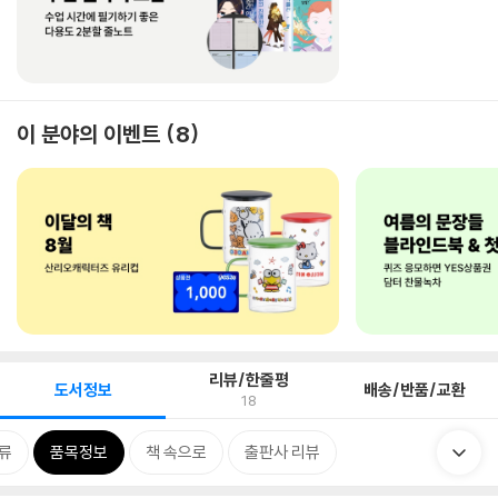
이 분야의 이벤트
8
리뷰/한줄평
도서정보
배송/반품/교환
18
류
품목정보
책 속으로
출판사 리뷰