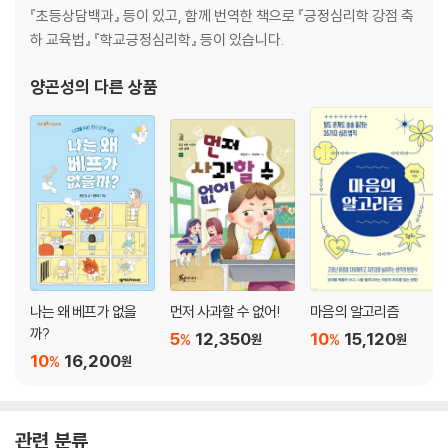
part 4. 세상에는 왜 이렇게 무서운 일들이 많을까요?
『초등상담백과』 등이 있고, 함께 번역한 책으로 『긍정심리학 강점 축
하 교육법』 『학교긍정심리학』 등이 있습니다.
최악의 선택이 그저 명령에 따랐을 뿐이라고요?
누구나 악마가 될 수 있다고요?
양곤성
의 다른 상품
친구의 말을 거역할 수 없어요
사람들은 왜 말도 안 되는 사이비 종교에 빠질까요?
왜 사람들은 힘든 나를 못 본 척하는 거죠?
성공한 사람들이 스스로를 망가뜨리는 이유
나는 왜 베프가 없을
먼저 사과할 수 없어!
마음의 알고리즘
까?
5
12,350
10
15,120
%
%
원
원
10
16,200
%
원
관련 분류