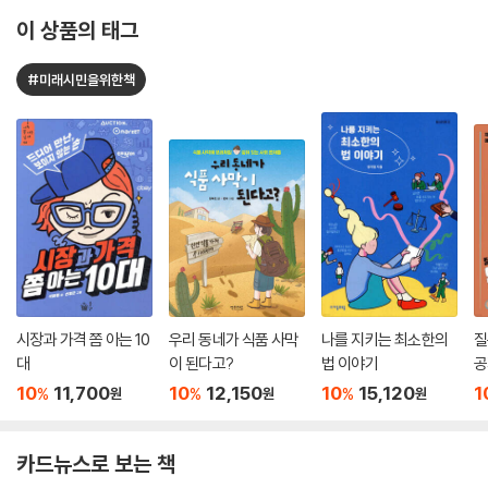
이 상품의 태그
#미래시민을위한책
시장과 가격 쫌 아는 10
우리 동네가 식품 사막
나를 지키는 최소한의
질
대
이 된다고?
법 이야기
공
10
11,700
10
12,150
10
15,120
1
%
%
%
원
원
원
카드뉴스로 보는 책