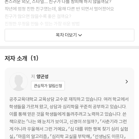
촌스러운 외모, 스타일… 친구가 나를 창피해 하지 않을까요?
작년에 엄청 친한 친구였는데, 올해 다른 반 되면서 멀어졌어요
친구가 많으면 많을수록 좋은 걸까요?
진정한 우정을 만들 수 있는 가장 쉬운 방법
우정이 깨지는 가장 쉬운 방법
목차 더보기
part 2. 자꾸만 눈길이 가는 그 아이, 사랑이 찾아온 걸까요?
저자 소개
1
긴가민가한 감정, 사랑은 처음이라서요
서로에게 끌리는 데는 다 이유가 있어요
친밀감을 단숨에 높이는 대화 방법
저
양곤성
관심작가 알림신청
part 3 꿈, 진로, 직업 모두 다 어려워요
공주교육대학교 교육상담 교수로 재직하고 있습니다. 여러 학교에서
돈 많은 백수는 정말 모두의 꿈일까요?
학생들을 가르쳐 왔고, 상담과 심리학을 꾸준히 공부하고 있습니다.
꿈과 현실 중 어느 쪽을 선택해야 하나요?
이를 통해 얻은 것을 학생들에게 돌려주려고 노력하고 있습니다. 쓴
진로 계획은 세울 필요가 없다!
책으로는 『나는 왜 눈치가 보이고, 신경이 쓰일까?』 『사춘기라 그런
나의 미래를 위해 우연을 계획해 보아요
게 아니라 우울해서 그런 거예요』 『십 대를 위한 행복 찾기 심리 실험
실』 『마음의 알고리즘』 『심리학 교실을 부탁해』 『선생님도 아프다』