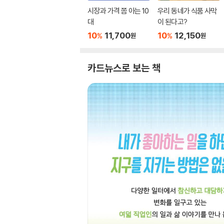
시장과 가격 쫌 아는 10
우리 동네가 식품 사막
대
이 된다고?
10
11,700
10
12,150
%
%
원
원
카드뉴스로 보는 책