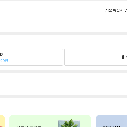
서울특별시 영
팔기
내 
400원