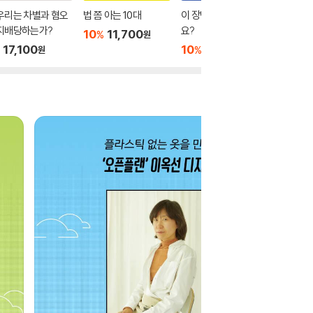
우리는 차별과 혐오
법 쫌 아는 10대
이 장면, 나만 불편한가
미디어 
 지배당하는가?
요?
는 10대
10
11,700
%
원
17,100
10
15,300
10
1
%
%
원
원