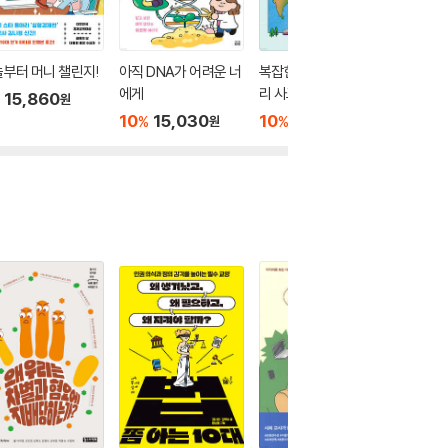
부터 머니 챌린지!
아직 DNA가 어려운 너
복잡한 세계를 읽는 지
좋아하는
에게
리 사고력 수업
지킬 수
15,860
원
10
15,030
10
15,030
10
1
%
%
%
원
원