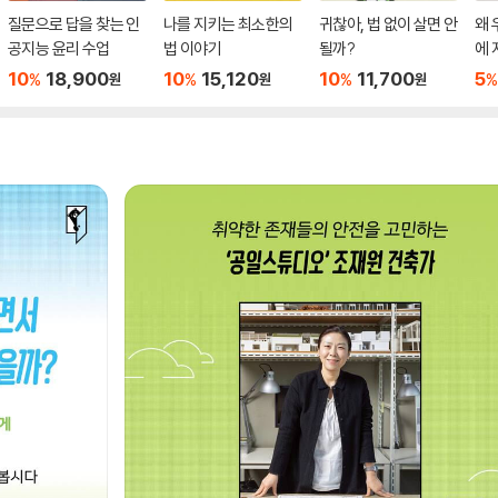
질문으로 답을 찾는 인
나를 지키는 최소한의
귀찮아, 법 없이 살면 안
왜 
공지능 윤리 수업
법 이야기
될까?
에
10
18,900
10
15,120
10
11,700
5
%
%
%
%
원
원
원