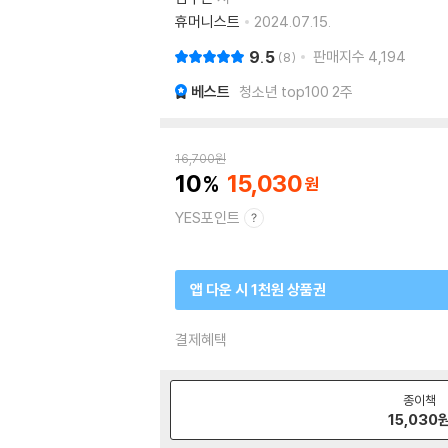
휴머니스트
2024.07.15.
9.5
판매지수
4,194
8
베스트
청소년 top100 2주
16,700
원
10
15,030
YES포인트
앱 다운 시 1천원 상품권
결제혜택
종이책
15,030