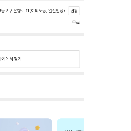
등포구 은행로 11(여의도동, 일신빌딩)
변경
무료
가게에서 팔기