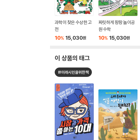
과학이 찾은 수상한 고
짜릿하게 팡팡 놀이공
전
원 수학
10
15,030
10
15,030
%
%
원
원
이 상품의 태그
#미래시민을위한책