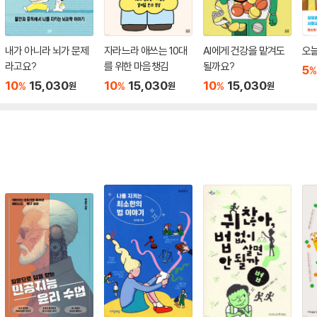
내가 아니라 뇌가 문제
자라느라 애쓰는 10대
AI에게 건강을 맡겨도
오늘
라고요?
를 위한 마음챙김
될까요?
5
%
10
15,030
10
15,030
10
15,030
%
%
%
원
원
원