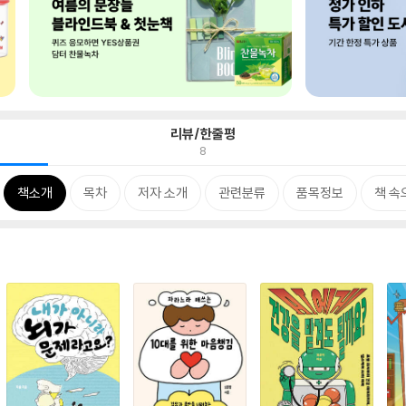
리뷰/한줄평
8
책소개
목차
저자 소개
관련분류
품목정보
책 속