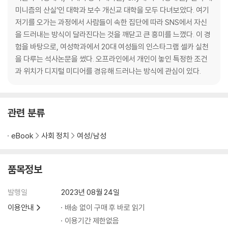
2. ‘실친’과 ‘인친’ 사이 113
미니즘의 산실’인 대학과 보수 개신교 대학을 모두 다녀보았다. 여기
3. ‘인생샷’과 ‘실물’ 사이 145
저기를 오가는 과정에서 사람들이 속한 집단에 따라 SNS에서 자신
을 드러내는 방식이 달라진다는 것을 깨닫고 큰 흥미를 느꼈다. 이 경
CHAPTER 3 페미니스트: #인생샷과 #탈코르셋 사이
험을 바탕으로, 여성학과에서 20대 여성들의 인스타그램 셀카 실천
을 다루는 석사논문을 썼다. 오프라인에서 개인이 놓인 특정한 조건
1. 인생샷 찍는 페미니스트 186
과 위치가 디지털 미디어를 경유해 드러나는 방식에 관심이 있다.
2. 페미니스트의 인생샷, 탈코르셋 209
3. 인생샷과 탈코르셋의 차이점 234
관련 분류
CHAPTER 4 페미니즘: 페미니스트와 페미니즘 사이
eBook
사회 정치
여성/남성
1. 페미니즘의 관객들 255
2. 인스타그램 × 페미니즘: 사적인 공간에서 공적인 운동하기 274
3. 여성 × 페미니즘: 사랑받고 싶은 여성과 사랑의 조건을 바꾸는 페미니
품목정보
즘 286
발행일
2023년 08월 24일
나가며 320
이용안내
배송 없이 구매 후 바로 읽기
감사의 말 330
이용기간 제한없음