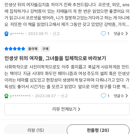
디지털 페미니즘 시대를 살아가는 다양한 방식들
인생샷 뒤의 여자들김지효 저이거 진짜 추천드립니다. 코르셋, 외모, sns
에 집착하거나 강박증이 있는 자매들이 꼭 한 번은 읽었으면 좋겠어요.이
나선형을 그리며 논의가 확장되는 이 책은 4부에 가까워질수록 저자 자신
거 읽고나서 코르셋을 벗어라, 니가 잘못하고있는거다라고 하는 게 아니에
이 쉽게 해결하지 못했던 모순을 마주하며 인터뷰이들에게 가장 묻고 싶었
요. 저또한 이 책을 읽었다고해서 제가 그동안 갖고 있었던 강박증, 가치관
던 질문으로 향한다. 바로 동일한 공간에서 존재하는 인생샷 문화와 디지
이 180도 변할수는없겠지만 코르셋이 코르셋이라는 걸 인지하고 있는 것
a*****r
2023.08.11.
신고
1
댓글
0
만으로도 의미있다
털 페미니즘 운동의 관계를 되짚는 일이다. 실제로 저자는 “페미니즘을 지
지하는 여성은 인생샷을 단호하게 배척하리라고 여기기 쉽지만 (중략) 페
종이책
구매
미니즘을 지지하며 인생샷을 찍는 여성들이 있는가 하면, 페미니즘을 근거
인생샷 뒤의 여자들, 그녀들을 입체적으로 바라보기
로 인생샷을 강하게 비판하는 여성들도 있”(183쪽)다고 말한다. 특히 인
생샷이 페미니즘을 퇴보시키는 주요 요인이라고 여기며 등장한 ‘탈코르셋’
사회학적으로 사진미학적으로도 아주 흥미롭고 폭넓게 사유하게끔 만드
는 책이다. 지금 시대의 화두인 페미니즘과 여성 주도의 셀피 혹은 인생샷
여성 중에도 인생샷을 정치적으로 활용하는 경우가 많다. 여기에는 온라인
이라는 테마를 심도있고 현장성이 생생하게 탐구하며 다뤄나가고 있다. 가
페미니즘 운동의 공간이 변화한 부분이 배경으로 깔린다. 온라인 페미니즘
독성도 좋아서 시간가는 줄 모르고 읽었다. 앞으로 이런 탐구를 다룬 책이
은 페이스북에서 그 시초를 찾을 수 있지만 이후 페이스북을 비롯해 트위
많이 나오길 기대하며 저자의 다음 연구와 책도 기대한다.
터가 지닌 특성과 한계(“페이스북과 트위터가 게시물을 ‘읽는’ 공간이라
p********1
2023.08.07.
신고
1
댓글
0
면, 인스타그램은 ‘보는’ 공간”(190쪽))를 절감하며 인스타그램으로 이동
리뷰 전체보기
해갔다. 이때 페미니스트들 특히 탈코르셋 페미니스트들 중에는 이미지를
중시하는 인스타그램에 ‘멋진’ 나를 현시해 이를 운동 방식으로 활용하는
사례가 생겼다. 이 중 ‘인기’를 얻는 여성이 생기면서 탈코셀렙, 페미셀렙
리뷰
15
한줄평
20
같은 단어도 등장했다. 물론 그들은 자신이 인생샷 문화의 일부임을 인정