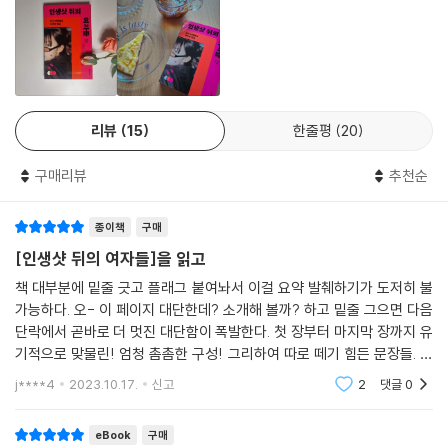
스북, 트위터, 카카오스토리, 인스타그램) 중에 인스타그램에서 유독 도드
라지는 특징이기도 하다. 특히 인스타그램에는 최근 올린 후 24시간에 사
라지며, 누가 게시물을 봤는지 확인할 수 있는 ‘스토리 기능’이 추가되면서
예상 관객에 따라 사진을 구분해 게시하는 것까지 가능하다. 변화하는 SN
S에 발맞추며 그곳에서 가장 효과를 낼 수 있는 단 한 장을 얻기 위해 수백
리뷰
15
한줄평
20
장의 비슷한 사진 속에서 옥석을 골라 만들어 내는 현장이 바로 인생샷과
인스타그램인 것이다.
구매리뷰
추천순
우리는 왜 사진으로 나를 표현하는가?
종이책
구매
인생샷에 대한 존재론적 탐구
[인생샷 뒤의 여자들]을 읽고
이 책은 20대 초반부터 후반까지, 2019년부터 2022년까지 인스타그램
책 대부분에 밑줄 긋고 플래그 붙여놔서 이걸 요약 발췌하기가 도저히 불
인생샷 문화에 참여했던 여성들을 인터뷰한 내용을 바탕에 둔다. 대부분
가능하다. 오- 이 페이지 대단한데? 소개해 볼까? 하고 밑줄 그으면 다음
중산층 이상으로 여러 지역에 고루 거주하며, 이 중에는 수천 팔로워를 지
단락에서 곧바로 더 멋진 대단함이 폭발한다. 첫 장부터 마지막 장까지 유
닌 이부터 지인들을 중심으로 소규모 계정을 운영하는 이들까지 다양하다.
기적으로 맞물린! 엄청 촘촘한 구성! 그리하여 따로 떼기 힘든 문장들. 문
저자는 “20대 중 무려 83%가 인스타그램을 이용”(111~112쪽)한다는 근
단들. 이거는 이거는 그냥 책 한 권을 통째로 보시라 권하는 수밖에 없다.
j****4
2023.10.17.
신고
2
댓글
0
그래도
거 아래, 한창 진로를 탐색하며 친구 관계 및 사회구성원으로서 자신의 역
할을 고민하는 시기의 20대 여성들이 인생샷을 중심에 두고 자신의 현 위
eBook
구매
치를 확인하는 동시에 자신이 되고 싶은 ‘나’를 실현시키고 있다는 점에 주