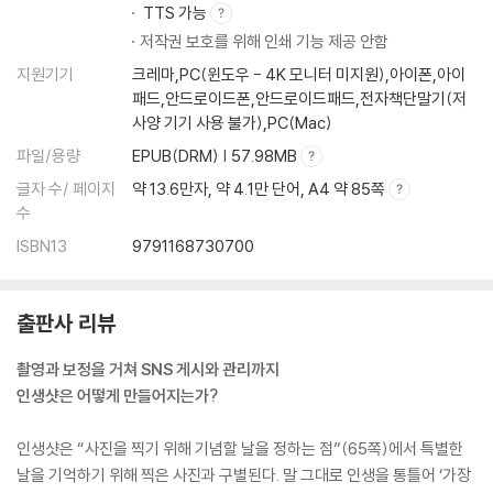
TTS 가능
저작권 보호를 위해 인쇄 기능 제공 안함
지원기기
크레마,PC(윈도우 - 4K 모니터 미지원),아이폰,아이
패드,안드로이드폰,안드로이드패드,전자책단말기(저
사양 기기 사용 불가),PC(Mac)
파일/용량
EPUB(DRM) | 57.98MB
글자 수/ 페이지
약 13.6만자, 약 4.1만 단어, A4 약 85쪽
수
ISBN13
9791168730700
출판사 리뷰
촬영과 보정을 거쳐 SNS 게시와 관리까지
인생샷은 어떻게 만들어지는가?
인생샷은 “사진을 찍기 위해 기념할 날을 정하는 점”(65쪽)에서 특별한
날을 기억하기 위해 찍은 사진과 구별된다. 말 그대로 인생을 통틀어 ‘가장