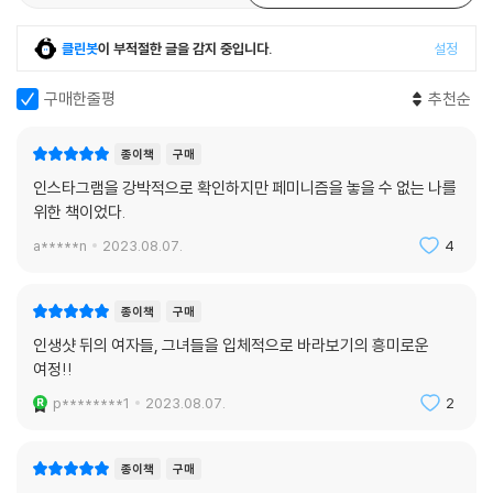
하면서도 아름다움을 추구하는 여성과 자신을 구분했다(“나는 남자들에
게 보여주기 위해서 꾸미는 게 아니라 내가 만족하려고 꾸미는 거야!”(21
클린봇
이 부적절한 글을 감지 중입니다.
설정
3쪽)).
구매한줄평
추천순
그 결과 이 안에는 인생샷을 완강하게 비판하는 여성, 여전히 인생샷를 찍
지만 그 중요도가 덜한 여성, ‘귀여운 나’에서 ‘존나 잘생긴 나’로 스타일이
종이책
구매
바뀐 여성(‘한별’) 등이 공존하게 됐다. 그리고 이렇게 하나로 귀결할 수 없
인스타그램을 강박적으로 확인하지만 페미니즘을 놓을 수 없는 나를
는 이 상황을 직시하자는 것이 저자가 마지막으로 전하려는 메시지다. 사
위한 책이었다.
실 온라인 공간에서는 서로 놓인 상이한 위치까지 확인하는 게 불가능하기
a*****n
2023.08.07.
4
에 눈에 보이는 그 자체로 사람을 판단하기가 쉽다. 그러나 디지털 공간에
서 보이는 것은 그 사람의 어느 한 부분일 뿐으로, 사적인 공간에서 공적인
운동을 하는 방식은 기본적으로 모순과 한계를 가질 수밖에 없다. 그렇다
종이책
구매
고 그 모든 운동을 포기할 수는 없지 않은가. 인스타그램에서만 할 수 있는
인생샷 뒤의 여자들, 그녀들을 입체적으로 바라보기의 흥미로운
운동이 있으며, 그것이 지닌 효과도 분명하니 말이다. 특히 인스타그램 페
여정!!
미니즘의 경우 “개인이 공격을 받거나 일상에서 큰 불이익을 얻을 위험이
p********1
2023.08.07.
2
적다. 또한 서로를 지지하고 믿어주는 동지들과 함께하기에 소속감과 안정
감이 있다.”(281쪽)
종이책
구매
그렇다면 이러한 모순과 한계, 그리고 그 속에서 피어날 가능성을 인정하