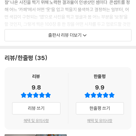
잘’ 나온 사진을 찍기 위해 노력한 결과물이 인생샷인 셈이다. 콘셉트를 정
해 어느 ‘카페’에서 어떤 ‘옷’을 입고 찍을지 물색하고 결정하는 일부터, 어
떤 색감이 구현되는 ‘앱’으로 사진을 찍고 얼굴과 몸 어느 부분을 ‘보정’을
할 것인지, 그렇게 찍은 100장 중 한 장을 어떤 시차를 두고 업로드할 것인
지(혹은 업로드를 포기할 것인지)까지 꽤 긴 고민과 노동이 들어간다.
출판사 리뷰 더보기
이 책의 1장은 인생샷이 만들어지는 과정을 단계별로 담고 있는데, 여기서
저자는 무엇보다 인생샷이 ‘혼자’ 완성하는 작업물이 아닌 친구, 가족, 남자
리뷰/한줄평
35
친구 등과 “협업 속에서 만들어진다”(75쪽)는 점에 주목한다. 그들은 가
장 적절한 위치에서 무한대로 사진을 찍어줄 뿐 아니라 원본과 보정본 사
이의 큰 격차에 대한 비밀을 지켜주는 중요한 관계다. 가장 사적이고 비밀
리뷰
한줄평
스러운 공간을 유지하기 위한 필수 조건이 ‘협업자’와의 연대인 것으로, 여
9.8
9.9
기에는 서로에 대한 희생과 신뢰가 깔려 있다. 게다가 협업자의 역할은 여
기서 끝이 아니다.
리뷰 쓰기
한줄평 쓰기
인생샷이 진정한 의미를 획득하기 위해서는 그 사진을 게시할 적합한 공
간, 피드에 대한 피드백뿐 아니라 사진의 가치를 두루 알릴 만한 적절한 ‘좋
혜택 및 유의사항
혜택 및 유의사항
아요’와 댓글 등을 제공해줄 조력자가 요구되기 때문이다. 이 부분은 1990
년대 후반부터 등장하기 시작한 각종 SNS(아이러브스쿨, 싸이월드, 페이