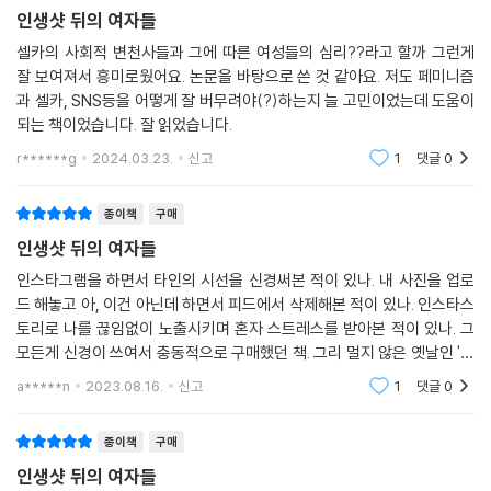
인생샷 뒤의 여자들
목한다.
셀카의 사회적 변천사들과 그에 따른 여성들의 심리??라고 할까 그런게
잘 보여져서 흥미로웠어요. 논문을 바탕으로 쓴 것 같아요. 저도 페미니즘
실제로 인터뷰이들은 인생샷과 인스타그램을 대하는 저마다의 태도를 지
과 셀카, SNS등을 어떻게 잘 버무려야(?)하는지 늘 고민이었는데 도움이
녔다. 팔로워를 아름다움의 지표로 여기며 남성 팔로워 숫자가 얼마인지를
되는 책이었습니다. 잘 읽었습니다.
중시하는 ‘회지’가 있다면, 자신이 남자친구에게 사랑을 듬뿍 받을 만한 여
성임을 드러내고 싶은 마음을 담아 럽스타그램을 하는 ‘윤희’도 있다. 또한
r******g
2024.03.23.
신고
1
댓글
0
인스타그램에서 “감성적인 감수성”을 지닌 “재밌고 흥미로운 사람”(119
쪽)으로 보이고 싶어 그에 걸맞은 셀카를 찍어 올리는 영기도 있다. 그러나
종이책
구매
여기에서 한 가지 공통점도 찾을 수 있다. 바로 이들 모두 ‘관객’을 상정한
인생샷 뒤의 여자들
다는 점이다. 다시 말해 인생샷과 인스타그램은 그들 옆에 누가 있고 그중
인스타그램을 하면서 타인의 시선을 신경써본 적이 있나. 내 사진을 업로
어떤 타인을 의식하는지 묻는 “당신은 누구와 어떤 관계를 맺고 있는
드 해놓고 아, 이건 아닌데 하면서 피드에서 삭제해본 적이 있나. 인스타스
가?”에 대한 일종의 응답이기도 하다. 현재 자신이 소속된 집단이나 가족
토리로 나를 끊임없이 노출시키며 혼자 스트레스를 받아본 적이 있나. 그
과 맺는 관계가 어떠한지에 따라 저만의 가치를 정립하기도 하며, 더 나아
모든게 신경이 쓰여서 충동적으로 구매했던 책. 그리 멀지 않은 옛날인 '얼
가 디지털 기술과 함께 ‘온라인 속 나’와 ‘오프라인 속 나’ 사이의 간극을 경
짱'카페 시절부터 지금까지 이어지는 이야기들을 차분하게 담아두었고 페
a*****n
2023.08.16.
신고
1
댓글
0
험하는 가운데 어떤 내가 되어야 하는가에 대한 존재론적 질문을 거듭 던
미니즘
질 수밖에 없다.
종이책
구매
모순과 간극을 인정하고, 갈팡질팡하며
인생샷 뒤의 여자들