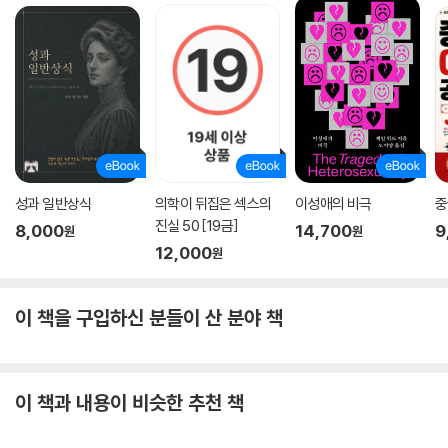
성과 일반상식
의학이 뒤집은 섹스의
이성애의 비극
중
진실 50 [19금]
8,000
14,700
9
원
원
12,000
원
이 책을 구입하신 분들이 산 분야 책
이 책과 내용이 비슷한 추천 책