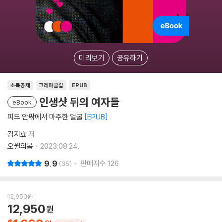
미리보기
공유하기
소득공제
크레마클럽
EPUB
인생샷 뒤의 여자들
eBook
피드 안팎에서 마주한 얼굴
EPUB
김지효
저
오월의봄
2023.08.24.
9.9
판매지수
126
35
12,950
원
12,950