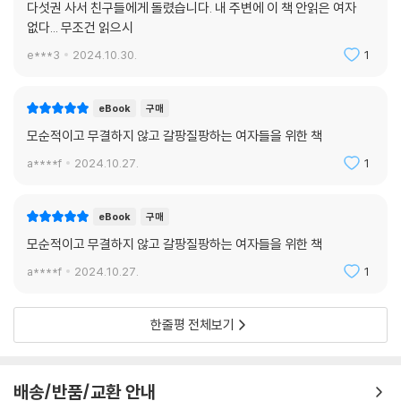
다섯권 사서 친구들에게 돌렸습니다. 내 주변에 이 책 안읽은 여자
면서 각자의 자리에서 자기만의 운동을 이어가면 어떨까? 여기서 비롯되
없다... 무조건 읽으시
는 그 갈팡질팡을 하나의 운동 전략으로 만들 수 있지 않을까. 저자가 책의
e***3
2024.10.30.
1
말미에 남긴 문장을 들려주고 싶다. “사실 ‘갈팡질팡’은 이미 정해진 결말
이기도 하다. 성차별적 세계의 구성원인 우리는 아무리 노력해도 완전무결
해질 수 없기 때문이다. 우리는 평생 여러 세계 사이를 헤매며 살게 될 것이
eBook
구매
다.”(312쪽)
모순적이고 무결하지 않고 갈팡질팡하는 여자들을 위한 책
a****f
2024.10.27.
1
eBook
구매
모순적이고 무결하지 않고 갈팡질팡하는 여자들을 위한 책
a****f
2024.10.27.
1
한줄평 전체보기
배송/반품/교환 안내