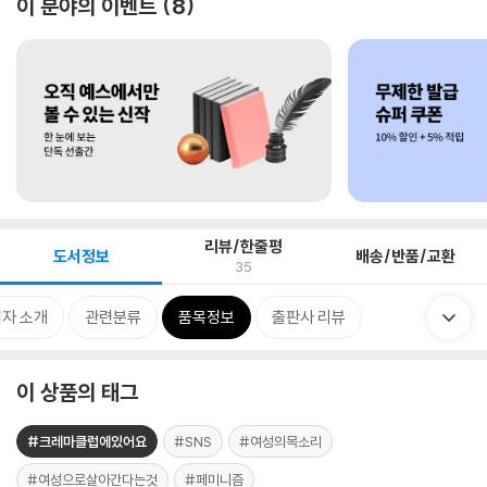
이 분야의 이벤트
8
리뷰/한줄평
도서정보
배송/반품/교환
35
자 소개
관련분류
품목정보
출판사 리뷰
이 상품의 태그
#크레마클럽에있어요
#SNS
#여성의목소리
#여성으로살아간다는것
#페미니즘