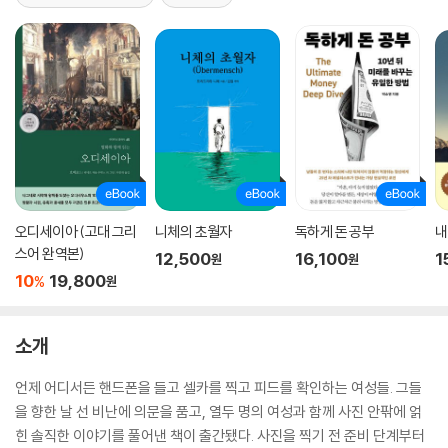
오디세이아 (고대 그리
니체의 초월자
독하게 돈 공부
내
스어 완역본)
12,500
16,100
1
원
원
10
19,800
%
원
소개
언제 어디서든 핸드폰을 들고 셀카를 찍고 피드를 확인하는 여성들. 그들
을 향한 날 선 비난에 의문을 품고, 열두 명의 여성과 함께 사진 안팎에 얽
힌 솔직한 이야기를 풀어낸 책이 출간됐다. 사진을 찍기 전 준비 단계부터