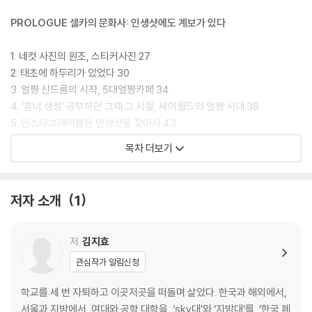
PROLOGUE 셀카의 문화사: 인생샷에도 계보가 있다
1. 네컷 사진의 원조, 스티커사진 27
2. 태초에 하두리가 있었다 30
3. 얼짱 신드롬의 시작, 5대얼짱카페 34
4. ‘훈녀 생정’ 공부하던 그때 그 시절, 싸이월드와 얼짱 시대 38
5. 인스타그래머블한 인생샷을 찾아서 43
목차 더보기
CHAPTER 1 인생샷: 몸과 사진 사이
1. 콘셉트 선정: 랜선 ‘분위기’ 만들기 55
저자 소개
1
2. 인공추억 기획: 공간과 의상 준비하기 65
3. 사진 촬영: 100장 찍어서 한 장 건지기 72
4. 사진 선별 및 보정: 다이어트는 포토샵으로 80
저
김지효
관심작가 알림신청
CHAPTER 2 인스타그램: 피드와 ‘현생’ 사이
학교를 세 번 자퇴하고 이곳저곳을 떠돌며 살았다. 한국과 해외에서,
1. 셀카의 관객들 93
서울과 지방에서, 여대와 공학 대학을, ‘sky대’와 ‘지방대’를, ‘한국 페