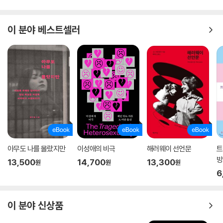
이 분야 베스트셀러
아무도 나를 몰랐지만
이성애의 비극
해러웨이 선언문
트
방
13,500
14,700
13,300
원
원
원
6
이 분야 신상품