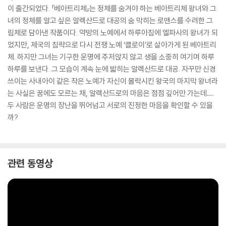
이 출간되었다. 「베아트리체」는 정체를 숨겨야 하는 베아트리체 왕녀와 그
녀의 정체를 알고 싶은 알렉산드로 대공의 숨 막히는 로맨스를 수려한 그
림체로 담아낸 작품이다. 약방의 노예에서 하루아침에 엘파사의 왕녀가 되
었지만, 제국의 침략으로 다시 전쟁 노예 ‘클로이’로 살아가게 된 베아트리
체. 하지만 그녀는 기구한 운명에 주저앉지 않고 생을 소중히 여기며 하루
하루를 보낸다. 그 모습이 계속 눈에 밟히는 알렉산드로 대공. 자꾸만 신경
쓰이는 사내아이 같은 작은 노예가 자신이 몰락시킨 왕국의 마지막 왕녀라
는 사실은 꿈에도 모르는 채, 알렉산드로의 마음은 점점 깊어만 가는데….
두 사람은 운명의 장난을 뛰어넘고 서로의 진정한 마음을 확인할 수 있을
까?
관련 동영상