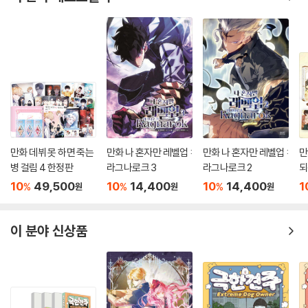
만화 데뷔 못 하면 죽는
만화 나 혼자만 레벨업 :
만화 나 혼자만 레벨업 :
만
병 걸림 4 한정판
라그나로크 3
라그나로크 2
되
판
10
49,500
10
14,400
10
14,400
1
%
%
%
원
원
원
이 분야 신상품