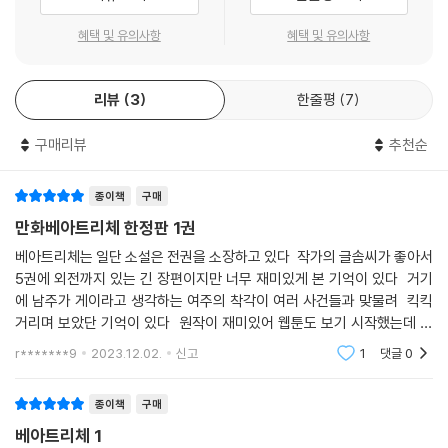
혜택 및 유의사항
혜택 및 유의사항
리뷰
3
한줄평
7
구매리뷰
추천순
종이책
구매
만화베아트리체 한정판 1권
베아트리체는 일단 소설은 전권을 소장하고 있다 작가의 글솜씨가 좋아서
5권에 외전까지 있는 긴 장편이지만 너무 재미있게 본 기억이 있다 거기
에 남주가 게이라고 생각하는 여주의 착각이 여러 사건들과 맞물려 킥킥
거리며 보았단 기억이 있다 원작이 재미있어 웹툰도 보기 시작했는데 다
른 웹툰은 제깍제깍 종이책 단행본을 잘 내주면서 베아트리체만큼은 언제
r*******9
2023.12.02.
신고
1
댓글
0
나올지 무
종이책
구매
베아트리체 1