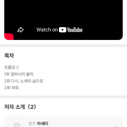
목차
프롤로그
1화 엘파사의 몰락
2화 다시, 노예의 삶으로
3화 재회
저자 소개
2
원저
마셰리