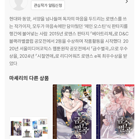
관심작가 알림신청
현대와 동양, 서양을 넘나들며 독자의 마음을 두드리는 로맨스를 쓰
는 작가이자, 모두가 마음속에만 담아뒀던 ‘제인 오스틴’식 판타지를
행간에 불어넣는 사람. 2015년 로맨스 판타지 『베아트리체』로 D&C
블랙라벨클럽 공모전에서 2등을 수상하며 작품활동을 시작했다. 20
20년 서울미디어코믹스 웹툰원작 공모전에서 『금수별곡』으로 우수
상을, 2024년 『시절연애』로 리디어워즈 로맨스 e북 최우수상을 받
았다.
마셰리
의 다른 상품