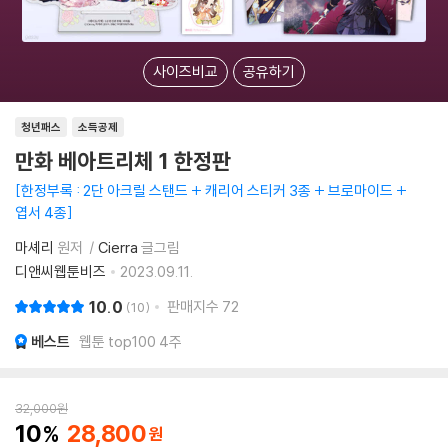
사이즈비교
공유하기
청년패스
소득공제
만화 베아트리체 1 한정판
한정부록 : 2단 아크릴 스탠드 + 캐리어 스티커 3종 + 브로마이드 +
엽서 4종
마셰리
원저
Cierra
글그림
디앤씨웹툰비즈
2023.09.11.
10.0
판매지수
72
10
베스트
웹툰 top100 4주
32,000
원
10
28,800