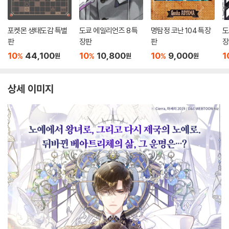
포켓몬 생태도감 특별
도쿄 에일리언즈 8 특
명탐정 코난 104 특장
도
판
장판
판
장
10
44,100
10
10,800
10
9,000
1
%
%
%
원
원
원
상세 이미지