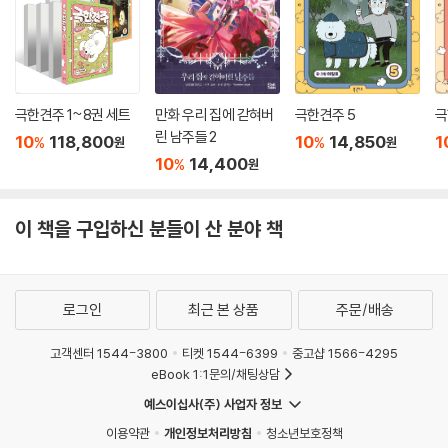
극한견주 1~8권 세트
만화 우리 집에 갇혀버
극한견주 5
극
린 남주들 2
10
118,800
10
14,850
1
%
%
원
원
10
14,400
%
원
이 책을 구입하신 분들이 산 분야 책
로그인
최근 본 상품
주문/배송
고객센터 1544-3800
티켓 1544-6399
중고샵 1566-4295
eBook 1:1문의/채팅상담
예스이십사(주) 사업자 정보
이용약관
개인정보처리방침
청소년보호정책