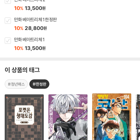
10
13,500
%
원
만화 베아트리체 1 한정판
10
28,800
%
원
만화 베아트리체 1
10
13,500
%
원
이 상품의 태그
#청년패스
#한정판