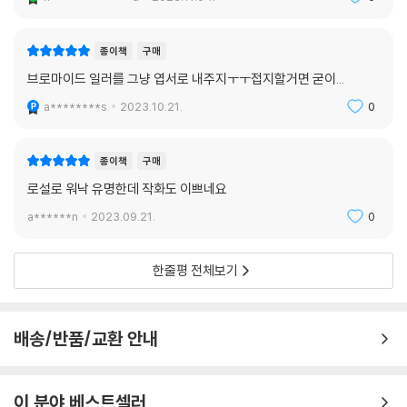
종이책
구매
브로마이드 일러를 그냥 엽서로 내주지ㅜㅜ접지할거면 굳이...
a********s
2023.10.21.
0
종이책
구매
로설로 워낙 유명한데 작화도 이쁘네요
a******n
2023.09.21.
0
한줄평 전체보기
배송/반품/교환 안내
이 분야 베스트셀러