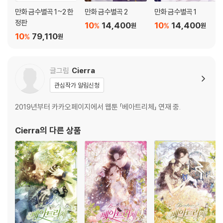
만화 금수별곡 1~2 한
만화 금수별곡 2
만화 금수별곡 1
정판
10
14,400
10
14,400
%
%
원
원
10
79,110
%
원
글그림
Cierra
관심작가 알림신청
2019년부터 카카오페이지에서 웹툰 「베아트리체」 연재 중.
Cierra
의 다른 상품