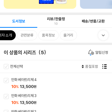
리뷰/한줄평
도서정보
배송/반품/교환
10
저자 소개
관련분류
품목정보
줄거리
이 상품의 시리즈
5
알림신청
전체선택
품절포함
만화 베아트리체 4
10
13,500
%
원
만화 베아트리체 3
10
13,500
%
원
만화 베아트리체 2