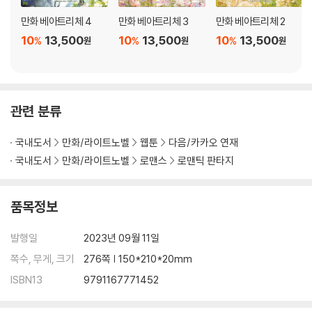
만화 베아트리체 4
만화 베아트리체 3
만화 베아트리체 2
10
13,500
10
13,500
10
13,500
%
%
%
원
원
원
관련 분류
국내도서
만화/라이트노벨
웹툰
다음/카카오 연재
국내도서
만화/라이트노벨
로맨스
로맨틱 판타지
품목정보
발행일
2023년 09월 11일
쪽수, 무게, 크기
276쪽 | 150*210*20mm
ISBN13
9791167771452