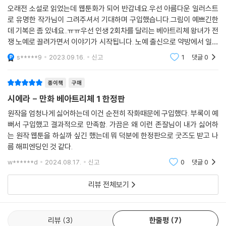
오래전 소설로 읽었는데 웹툰화가 되어 반갑네요.우선 아름다운 일러스트
로 유명한 작가님이 그려주셔서 기대하며 구입했습니다.그림이 예쁘긴한
데 기복은 좀 있네요..ㅠㅠ우선 인생 2회차를 달리는 베아트리체 왕녀가 전
쟁 노예로 끌려가면서 이야기가 시작됩니다. 노예 출신으로 약방에서 일하
던 클로이는 어느날 나타난 왕에게 본인의 아버지라는 말을 듣고 왕궁에서
s*****9
2023.09.16.
신고
1
댓글
0
베아트리체란 이
종이책
구매
시에라 - 만화 베아트리체 1 한정판
원작을 엄청나게 싫어하는데 이건 순전히 작화때문에 구입했다. 부록이 예
뻐서 구입했고 결과적으로 만족함. 가끔은 왜 이런 존잘님이 내가 싫어하
는 원작 웹툰을 하실까 싶긴 했는데 뭐 덕분에 한정판으로 굿즈도 받고 나
름 해피엔딩인 것 같다.
w******d
2024.08.17.
신고
0
댓글
0
리뷰 전체보기
리뷰
3
한줄평
7