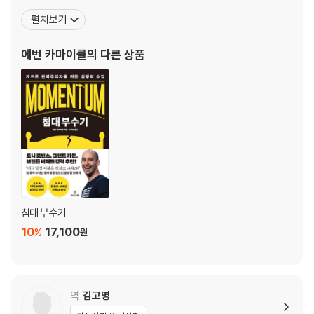
면? | 100만 달러가 된 한 단어 #비범한 길(EXTRAORDINARY WAY) |
국에서 사업을 영위했다. 신생 기업가에게 용기와 영감을 주고자 시
펼쳐보기
내가 진짜로 원하는 게 뭘까? | 일단, 내가 싫어하는 건 뭐지? | 500만 달
작한 유튜브 채널은 비즈니스 업계에서 화제를 모아 오늘날 400만
러가 된 한 단어 #즐거움(JOY) | 내게 머무르는 것, 변치 않는 것 | 부모님
구독자와 5억 조회 수를 달성했다. 토니 로빈스, 그랜트 카돈, 게리 바
에번 카마이클
의 다른 상품
이 건네주신 한 단어 | 10억 달러가 된 한 단어 #공감(EMPATHY) | 사람
이너척, 브렌든 버처드, 멜 로빈스
들이 가장 많이 택한 한 단어는? | 과정에 머무르는 단어와 목적지에 이르
는 한 단어 | 이 단어가 ‘진짜’ 나인가? | 놀라운 사업 아이템이 된 한 단어
#경이로운(AWESOME) | 나를 가두는 네 개의 말 | “너무 대담해” | 수백
만 달러를 벌어들인 한 단어 #사랑(LOVE) | “어떻게 생각해?” | 매출을
비약적으로 상승시킨 한 단어 #판타지 (FANTASY) | “이미 딴 사람이 하
고 있잖아” | 단순할수록 더 많이 담긴다 | “너무 단순해” | 한 단어 종결자,
윈스턴 처칠
PART2 캠페인: 한 단어의 영향력을 확장하다
침대 부수기
10
17,100
%
원
CHAPTER4 놀라운 한 단어의 영향력
꼭! 베타 테스트를 하라 | 꼬리가 몸통을 흔들다 | 실화냐? 한 단어 임팩트 |
헛스윙해도 괜찮아, 크게 휘두르자 | 닉 부이치치 가라사대, ‘태도가 고도
를 결정한다 | 한 단어는 의욕을 먹고 자란다 | 열정에 기름을 붓는 한 단어
역
김고명