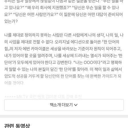
우리는 일과 일상에서 끊임없이 다음과 같은 질문을 받는다. “무슨 일을 하
고 있나요?” “왜 우리 회사에 지원했죠?” “당신은 무슨 일을 할 수 있나
요?” “당신은 어떤 사람인가요?” 이 질문에 당신은 어떤 대답이 준비되어
있는가?
나를 제대로 정의하지 못하는 사람은 다른 사람에게 나의 생각, 나의 일, 나
의 사업을 제대로 전할 수 없다. 오리지널 에디션으로 돌아온 『한 단어의
힘』의 저자 에번 카마이클은 세상을 바라보는 기준이자 원칙이 되어주고,
내가 있어야 할 곳을 알려주며, 나를 세상에 드러내는 열쇠가 되어주는 ‘한
단어’가 모두에게 있어야 한다고 강변한다. “나는 OOO이다”라고 명확하
게 말할 수 있는 나의 본질이 담긴 ‘한 단어’를 찾아라. 이 책이 일과 삶에서
압도적 성공을 거두게 할 당신만의 한 단어를 찾는 데 완벽한 가이드가 되
어줄 것이다.
***** MKTV 국민 멘토 김미경 대표 강력 추천
***** 구독자 370만 명, 누적 조회수 6억 회 유튜브 채널
책소개 더보기
***** [포브스], [Inc.] 선정 소셜마케팅 리더
관련 동영상