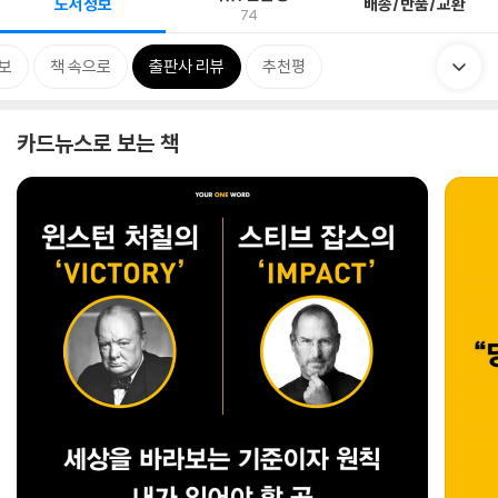
도서정보
배송/반품/교환
74
보
책 속으로
출판사 리뷰
추천평
카드뉴스로 보는 책