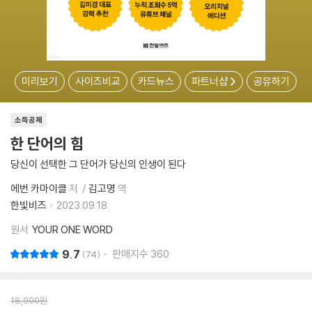
미리보기
사이즈비교
카드뉴스
파트너샵
공유하기
소득공제
한 단어의 힘
당신이 선택한 그 단어가 당신의 인생이 된다
에번 카마이클
저
김고명
역
한빛비즈
2023.09.18.
원서
YOUR ONE WORD
9.7
판매지수
360
74
18,900
원