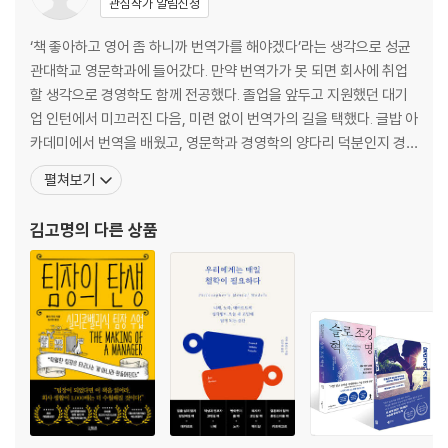
관심작가 알림신청
CHAPTER5 영향력을 극대화, 한 단어 캠페인
한 단어로 마인드셋 | 강력한 메시지와 메시지 전달자들 | 메시지를 궤도에
‘책 좋아하고 영어 좀 하니까 번역가를 해야겠다’라는 생각으로 성균
올릴 추진력 | 인싸가 되고 싶다면 자신을 드러내라 | 나는 이렇게 네임드
관대학교 영문학과에 들어갔다. 만약 번역가가 못 되면 회사에 취업
가 되었다 | 스토리가 담긴 한 단어의 힘 | 100단어로 된 한 단어 | 평범한
할 생각으로 경영학도 함께 전공했다. 졸업을 앞두고 지원했던 대기
팔로어가 광적인 팬덤으로 | #빌리브팀의 탄생 | 이름을 부여하라, 팬덤을
업 인턴에서 미끄러진 다음, 미련 없이 번역가의 길을 택했다. 글밥 아
하나로 묶을 것이다 | 그들을 인정하라, 불편한 불평이 사라질 것이다 | 한
카데미에서 번역을 배웠고, 영문학과 경영학의 양다리 덕분인지 경
곳에 결집시켜라, 긍정의 기운이 무한 확장한다 | 한 단어의 상징, 의례와
제경영서 번역 의뢰를 가장 먼저 받았다. 내친김에 성균관대학교 번
펼쳐보기
제스처 | BTA! 믿는 사람은 행동한다 | 이름에 대한 잘못된 조언들 | 한 단
역대학원에 들어가서 공부를 더 했다. 현재 바른번역 소속으로 활동
어는 큰 그릇에 담겨야 커진다 | 에번카마이클닷컴 | 잘나가는 브랜드들은
하고 있으며, 원문의 뜻과 멋을 살리면서도 한국어다운 문장을 구사
김고명
의 다른 상품
어떻게 한 단어를 만들었나 | 한 단어의 적 | #믿는다도 천적이 있었다 | 꿈
하는 번역을 추구한다.《좋아하는 일을 끝까지 해보고 싶습니다
분쇄기 해리와의 만남 | 적에게도 걸맞은 이름을 부여하라, #쪼그만놈 |
골리앗을 가라앉힌 캠페인의 힘 | 꽂히는 로고, 먹히는 상징물 | 있는 그대
로, 심플한 게 좋다 | 돕고 싶다는 그 마음 그대로 보여준다 | 가장 완벽한
로고의 탄생 | 상징물에게 색채는 날개가 된다 | 한 단어가 몸이라면 서체
는 옷이다 | 강렬한 임팩트를 주는 서체 | 구글 로고는 얼마짜리일까? | 느
낌을 담아라, 느낌대로 간다 | 하나하나 모든 것에 상징을 담는다 | 하나의
스토리가 상징의 키포인트가 된다 | 애써 쌓은 공든 탑도 한순간에 무너진
다 | 한 단어가 몸이라면 음악은 목소리다 | 오프닝 뮤직이 한 단어의 인상