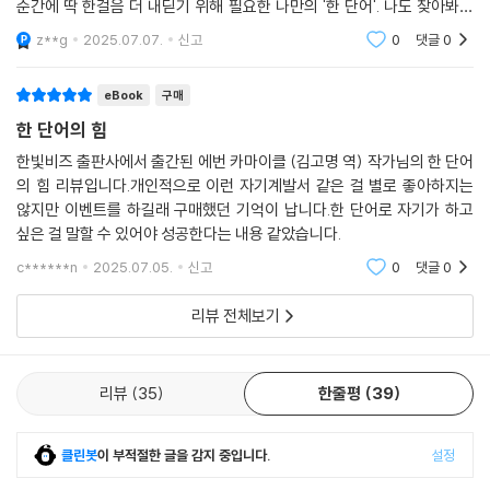
순간에 딱 한걸음 더 내딛기 위해 필요한 나만의 '한 단어'. 나도 찾아봐야
겠다.
z**g
2025.07.07.
신고
0
댓글
0
eBook
구매
한 단어의 힘
한빛비즈 출판사에서 출간된 에번 카마이클 (김고명 역) 작가님의 한 단어
의 힘 리뷰입니다.개인적으로 이런 자기계발서 같은 걸 별로 좋아하지는
않지만 이벤트를 하길래 구매했던 기억이 납니다.한 단어로 자기가 하고
싶은 걸 말할 수 있어야 성공한다는 내용 같았습니다.
c******n
2025.07.05.
신고
0
댓글
0
리뷰 전체보기
리뷰
35
한줄평
39
클린봇
이 부적절한 글을 감지 중입니다.
설정