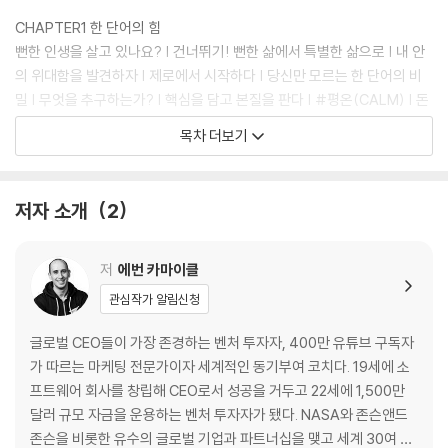
CHAPTER1 한 단어의 힘
뻔한 인생을 살고 있나요? | 건너뛰기! 뻔한 삶에서 특별한 삶으로 | 내 안
의 위대함을 발견하자 | 제로에서 시작하다 | 당신만 모르는 한 단어의 비
밀 | 무엇을 추구하는가? | 핵심을 담고 본질을 판다 | #평온(CALM) | 돈
을 버는 비결 | 세상에 족적을 남기는 사람의 비밀 | 성공에는 단서가 남는
목차 더보기
다
CHAPTER2 나의 한 단어, ‘믿는다’
저자 소개
2
너 자신을 알라고? | 나의 #믿는다(BELIEVE) 이야기 | 트리거 ‘스티브 잡
스’ | 본질은 힘이 세다! | 작은 확신을 한 단어로 붙잡는 법 | 일단 자고 봅
시다 | 눈을 뜨다, 내 삶의 주인으로 | 결정이 쉬워지다 | 의욕을 충전하다 |
저
에번 카마이클
올라타라! 입소문에 | 사람들이 알아서 퍼뜨리는 한 단어가 있다 | 루이스
관심작가 알림신청
트라한, #기쁨(DELIGHT)을 주는 사람 | 제시카 알바, #정직(HONES
T)하게 팝니다 | 크리스토퍼 개비건, #정직한 사람이 팝니다
글로벌 CEO들이 가장 존경하는 벤처 투자자, 400만 유튜브 구독자
가 따르는 마케팅 전문가이자 세계적인 동기부여 코치다. 19세에 소
CHAPTER3 당신의 한 단어를 찾는 법
프트웨어 회사를 창립해 CEO로서 성공을 거두고 22세에 1,500만
나만의 한 단어 찾기, 스타트! | 나를 행복하게 하는 것은 무엇인가? | 50
달러 규모 자금을 운용하는 벤처 투자자가 됐다. NASA와 존슨앤드
만 달러가 된 한 단어 #가족(FAMILY) | ‘나의 행복’을 한 단어로 정의한다
존슨을 비롯한 유수의 글로벌 기업과 파트너십을 맺고 세계 30여 개