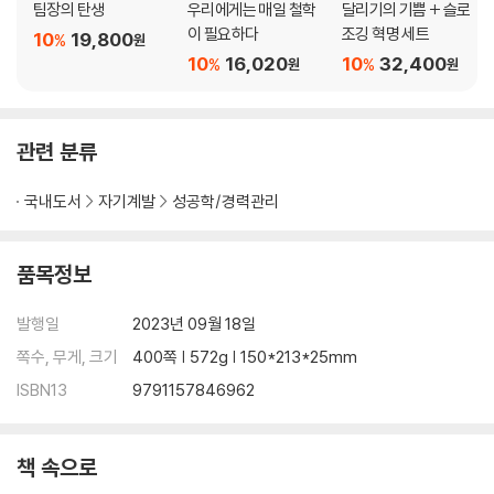
을 결정한다 | #믿는다에 날개를 달아준 소리 | ‘딴, 딴, 따, 단, 딴!’ 소리로
팀장의 탄생
우리에게는 매일 철학
달리기의 기쁨 + 슬로
한 단어를 전해요, 인텔 인사이드
이 필요하다
조깅 혁명 세트
10
19,800
%
원
10
16,020
10
32,400
%
%
원
원
PART3 컴퍼니: 한 단어를 비즈니스에 적용하다
CHAPTER6 조직이 한 단어를 흡수하는 법
관련 분류
한 단어로 돈 버는 회사들 | 함께할 사람을 찾는 법 | #믿는다는 이렇게 인
재를 찾는다 | 한 단어 회사들의 최적격 인재 선별법 | 최우선으로 신입에
국내도서
자기계발
성공학/경력관리
게 한 단어를 알리다 | 한 단어 리더가 신입에게 직진하는 이유 | 돈 버는 회
사들이 신입을 한 단어에 승선시키는 법 | 당신이 일하는 곳에서 한 단어를
느낄 수 있어야 한다 | #믿는다 근무 환경이 우리 모두를 자유롭게 한다 |
품목정보
돈 버는 회사들은 어떻게 한 단어 근무 환경을 만들었나 | 한 단어 의례 | #
믿는다가 만든 의례 | 돈 버는 회사들의 한 단어 의례 | 한 단어 이름과 언어
발행일
2023년 09월 18일
로 소통하다 | #믿는다의 언어는 이렇게 만들어졌다 | 돈 버는 회사들의
쪽수, 무게, 크기
400쪽 | 572g | 150*213*25mm
한 단어 팀명 | 한 단어 경영의 힘 | #믿는다 한 단어 경영 | 돈 버는 회사들
ISBN13
9791157846962
의 한 단어 경영 | 계속 함께할 사람과 떠나보내야 할 사람 | #믿는다가 누
군가를 떠나보내는 법 | 돈 버는 회사들의 한 단어 해고법
책 속으로
CHAPTER7 한 단어로 경영하라