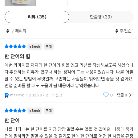
니’에서는 회사를 세우고 성장시키는 과정에서 자본금 조성과 마케팅, 브
--- p.288
랜딩, 고객 서비스 등에 한 단어를 접목하는 실질적인 방법을 소개한다.
믿어라. 10권 사라.
리뷰
35
한줄평
39
- 크리스 길아보 (라이프&커리어 멘토, 베스트셀러 『100달러로 세상에 뛰어들어라』
끌리는 것들, 그리고 오래가는 것들은 모두 단순하고 명료한 메시지를 담
저자)
고 있다. 윈스턴 처칠은 ‘승리’하는 사람이었고, 오프라 윈프리는 ‘심장’을
구매리뷰
추천순
뛰게 하는 사람이었다. 스티브 잡스는? ‘영향력’ 그 자체였다.
eBook
구매
자, 이제 당신이 답할 차례다. 당신의 한 단어는 무엇인가? 가장 실용적이
한 단어의 힘
고 실천적인 성공 방법으로 가득한 이 책을 읽는다면 자신 있게 대답할 수
에번 카마이클 저자의 한 단어의 힘을 읽고 리뷰를 작성해보도록 하겠습니
있을 것이다.
다.추천하는 이유가 있구나 하는 생각이 드는 내용이었습니다. 나를 어필
할 수 있는 방법이 무엇일까 고민하는 사람들이 읽어보면 좋을 것 같아요.
면접 준비를 할 때도 도움이 될 내용이라 유익했습니다.
m****g
2025.07.21.
신고
0
댓글
0
eBook
구매
한 단어
나를 나타내는 한 단어를 지금 당장 말할 수는 없을 것 같아요. 나중에 죽기
전에 말하라면 말할 수 있을 것 같기도 한데 한 단어로 어떤 한 사람을 규정