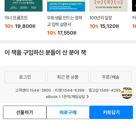
이너 프롬프트
우등생을 만드는 중학
100년의 질문
커
교 입학 설명서
10
19,800
10
15,120
1
%
%
원
원
10
17,550
%
원
이 책을 구입하신 분들이 산 분야 책
로그인
최근 본 상품
주문/배송
고객센터 1544-3800
티켓 1544-6399
중고샵 1566-4295
eBook 1:1문의/채팅상담
예스이십사(주) 사업자 정보
선물하기
바로구매
카트담기
이용약관
개인정보처리방침
청소년보호정책
PC버전
회사소개
거래처관계자께
도서홍보
광고
Copyright © YES24 Corp. All Rights Reserved.