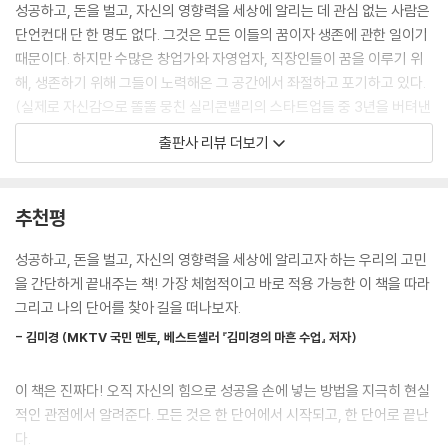
어니스트컴퍼니는 한 단어를 한 단계 더 발전시켰다. 이 회사의 공동 창립
성공하고, 돈을 벌고, 자신의 영향력을 세상에 알리는 데 관심 없는 사람은
자인 제시카 알바와 크리스토퍼 개비건은 한 단어의 철학을 받아들인 것은
단언컨대 단 한 명도 없다. 그것은 모든 이들의 꿈이자 생존에 관한 일이기
물론이고, 자신들의 한 단어로 회사 이름까지 지었다. 바로 #정직하다였
때문이다. 하지만 수많은 창업가와 자영업자, 직장인들이 꿈을 이루기 위
다. … #정직한 경영을 실천하는 제시카는 배우이자 사업가로서 2억 달러
해, 생존하기 위해 그들이 노력해온 그 공간에서 좌절하고 포기하고 있다.
정도의 자산을 보유하고 있음에도 따로 집무실이 없다. 그냥 팀원과 나란
(실제로 자신감으로 똘똘 뭉친 실리콘밸리의 스타트업들 중 3년을 버텨낸
히 앉아서 일한다. … 어니스트 컴퍼니는 연간 수억 달러의 매출을 올리는
회사는 20%에 불과하다!)
출판사 리뷰 더보기
기업이 됐다. 사업을 시작하고 3년이 지난 시점에서 이 회사의 평가가치는
10억 달러에 달했다.
멜 로빈스, 토니 로빈스, 그랜트 카돈 등 세계 최고 멘토들이 가장 사랑한
--- p.84~85
멘토이자 오리지널 에디션으로 돌아온 베스트셀러 『한 단어의 힘』의 저자
추천평
인 에번 카마이클 또한 그랬다. 10만 달러의 연봉도 포기하고 자신의 손으
당신을 행복하게 하는 것을 망라한 목록을 보고, 그 모든 것을 관통하는 주
로 성공을 쟁취하려 했지만 3년간 그가 올린 소득은 한 달에 300달러에
성공하고, 돈을 벌고, 자신의 영향력을 세상에 알리고자 하는 우리의 고민
제를 찾아서 적어보자. 그냥 봐서는 도무지 모르겠다면 당신을 행복하게
그쳤다. 과연 무엇이 문제였을까?
을 간단하게 끝내주는 책! 가장 체험적이고 바로 적용 가능한 이 책을 따라
하는 것 옆에 왜 그것을 좋아하는지 적어보자. 그러면 어떤 패턴이 보일 것
그리고 나의 단어를 찾아 길을 떠나보자.
이다. 반복적으로 나오는 단어가 있을 것이다. 이렇게 가장 행복한 순간을
“내가 특별하다고 생각했던 것들이 실제로는 그렇지 않았다.” “나의 아이
설명할 때 가장 많이 쓰이는 단어를 한데 모아보자. 그중에서 한 단어를 선
- 김미경 (MKTV 국민 멘토, 베스트셀러 『김미경의 마흔 수업』 저자)
디어(또는 상품, 서비스)를 사람들이 좋아할 줄 알았는데 아니었다.” 실패
택하지 못했다고 해도 걱정하지 말고, 최종 후보를 다섯 개 이하로 추려보
의 이유는 무수히 많지만, 그것을 관통하는 핵심은 바로 ‘본질’의 부재다.
자.
이 책은 진짜다! 오직 자신의 힘으로 성공을 손에 넣는 방법을 지극히 현실
자신뿐만 아니라 실패를 목전에 둔 수많은 이들을 구원해낸 저자는 이렇게
--- p.99
적인 관점에서 알려준다. 모든 것은 한 단어에서 시작되고, 한 단어로 끝난
단언한다. “내 삶의 극적인 변화를 이끌어내고, 세상이 내 진가를 알아보게
다.
만드는 것은 나의 본질을 담은 ‘한 단어’다!”