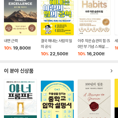
내면 근력
결국 해내는 사람의 일
아주 작은 습관의 힘 (5
세
의 공식
0만 부 기념 스페셜 에
10
19,800
1
%
원
디션)
10
22,500
10
16,200
%
%
원
원
이 분야 신상품