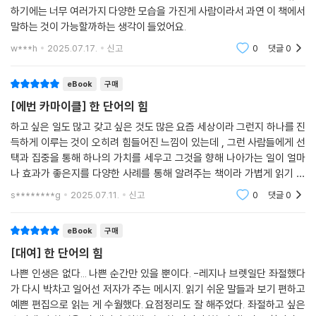
하기에는 너무 여러가지 다양한 모습을 가진게 사람이라서 과연 이 책에서
말하는 것이 가능할까하는 생각이 들었어요.
w***h
2025.07.17.
신고
0
댓글
0
eBook
구매
[에번 카마이클] 한 단어의 힘
하고 싶은 일도 많고 갖고 싶은 것도 많은 요즘 세상이라 그런지 하나를 진
득하게 이루는 것이 오히려 힘들어진 느낌이 있는데 , 그런 사람들에게 선
택과 집중을 통해 하나의 가치를 세우고 그것을 향해 나아가는 일이 얼마
나 효과가 좋은지를 다양한 사례를 통해 알려주는 책이라 가볍게 읽기 좋
았습니다.
s********g
2025.07.11.
신고
0
댓글
0
eBook
구매
[대여] 한 단어의 힘
나쁜 인생은 없다... 나쁜 순간만 있을 뿐이다. -레지나 브렛일단 좌절했다
가 다시 박차고 일어선 저자가 주는 메시지. 읽기 쉬운 말들과 보기 편하고
예쁜 편집으로 읽는 게 수월했다. 요점정리도 잘 해주었다. 좌절하고 싶은