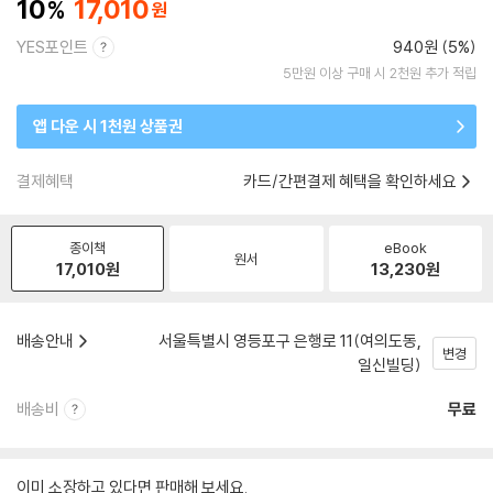
10
17,010
YES포인트
940원 (5%)
5만원 이상 구매 시 2천원 추가 적립
앱 다운 시 1천원 상품권
결제혜택
카드/간편결제 혜택을 확인하세요
종이책
eBook
원서
17,010
원
13,230
원
배송안내
서울특별시 영등포구 은행로 11(여의도동,
변경
일신빌딩)
배송비
무료
이미 소장하고 있다면 판매해 보세요.