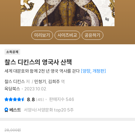
미리보기
사이즈비교
공유하기
소득공제
찰스 디킨스의 영국사 산책
세계 대문호와 함께 2천 년 영국 역사를 걷다
양장, 개정판
찰스 디킨스
저
민청기
김희주
역
옥당북스
2023.10.02.
8.8
판매지수
546
45
베스트
서양사/서양문화 top20 5주
28,000
원