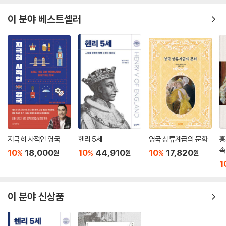
이 분야 베스트셀러
지극히 사적인 영국
헨리 5세
영국 상류계급의 문화
홍
속
10
18,000
10
44,910
10
17,820
%
%
%
원
원
원
1
이 분야 신상품