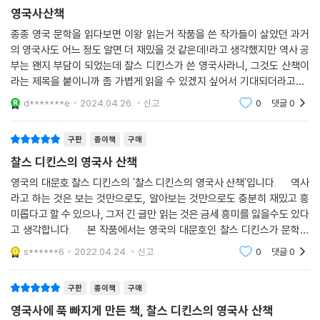
일부러 그녀를 일컬어 대체로 상냥하고 쾌활한 군주였다고 쓰는 작가들이
영국사산책
나올 정도였다.” - 제28장_난폭한 군주, 메리 1세
종종 영국 문학을 읽다보면 이왕 읽는거 작품을 쓴 작가들이 살았던 과거
의 영국사도 어느 정도 알면 더 재밌을 것 같은데!라고 생각했지만 역사 공
또한 디킨스는 왕들을 중심으로 연대순으로 영국 역사를 정리하면서 그만
부는 왠지 부담이 되었는데 찰스 디킨스가 쓴 영국사라니, 그것도 산책이
의 독특한 ‘군주론’을 펼친다. 그는 우리에게 일반적으로 알려진 사실과는
라는 제목을 붙이니까 좀 가볍게 읽을 수 있겠지 싶어서 기대되더라고요..
조금은 다른 자신만의 견해를 보이는데, 예컨대, 철혈군주이자 ‘사자의 심
(아이들도 읽기 좋을 역사책을 쓰는 게 취지였다고 하고요.) 꽤 두꺼운 책
d*******e
2024.04.26.
신고
0
댓글
0
장을 가진 왕’으로 칭송받는 리처드 1세의 경우가 그렇다. 디킨스의 관점에
이지만 부분부분
서 보면 리처드 1세는 위대한 군주라기보다는 ‘살인마’나 ‘사이코패스’에
더 가깝다. 실제로 그는 수많은 유대인을 학살했을 뿐 아니라 순전히 재미
구판
종이책
구매
를 위해 살인을 서슴지 않았을 정도로 잔인한 왕이었다. 엘리자베스 1세에
찰스 디킨스의 영국사 산책
대한 해석도 흥미롭다. 그녀는 세상에 알려진 것처럼 위대한 여왕이 아니
영국의 대문호 찰스 디킨스의 '찰스 디킨스의 영국사 산책'입니다. 역사
라 자신이 왕으로 군림하던 시대에 운 좋게도 윌리엄 셰익스피어, 프랜시
라고 하는 것은 보는 것만으로도, 알아보는 것만으로도 충분히 재밌고 흥
스 베이컨, 에드먼드 스펜서, 프랜시스 드레이크 제독 같은 위대한 인물이
미롭다고 할 수 있으나, 그저 긴 글만 읽는 것은 금세 흥미를 잃을수도 있다
많이 배출되어 명성이 높아진 측면이 강하다.
고 생각합니다. 본 작품에서는 영국의 대문호인 찰스 디킨스가 문학적
표현을 통해 영국의 역사를 재밌게 알아볼 수 있게 해주는 좋은 작품이라
s******6
2022.04.24.
신고
0
댓글
0
그렇다면 디킨스는 어떤 왕을 ‘좋은 왕’으로 평가할까? 2천 년 영국 역사를
고 생
통틀어 그가 훌륭한 군주로 꼽는 인물은 디킨스와 동시대 인물인 빅토리아
구판
종이책
구매
여왕을 제외하면 색슨족의 앨프레드 대왕과 걸출한 의회파 영웅 올리버 크
영국사에 푹 빠지게 만든 책, 찰스 디킨스의 영국사 산책
롬웰 정도이다. 앨프레드 대왕은 거의 흠을 찾기 어려울 만큼 완벽에 가까