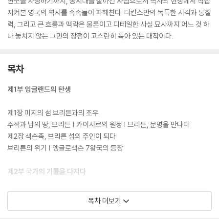
면모를 자랑하기까지, 동시대를 살아간 사람으로서 역사의 현장에서 직접
지켜본 영국의 역사를 속속들이 파헤친다. 디킨스만의 독특한 시각과 통찰
력, 그리고 큰 흐름과 맥락은 물론이고 디테일한 사실 묘사까지 어느 것 하
나 놓치지 않는 그만의 장점이 고스란히 녹아 있는 대작이다.
목차
제1부 잉글랜드의 탄생
제1장 미지의 섬 브리튼과의 조우
주석과 납의 땅, 브리튼 | 카이사르의 원정 | 브리튼, 문명을 만나다
제2장 색슨족, 브리튼 섬의 주인이 되다
브리튼의 위기 | 앵글로색슨 7왕국의 등장
제2부 국가의 기틀을 다지다
제3장 앨프레드 대왕, 통일 왕국의 밑거름이 되다
목차 더보기
수많은 전쟁 끝에 찾은 평화 | 데인족을 품다 | 에드워드, 7왕국을 통일하
다