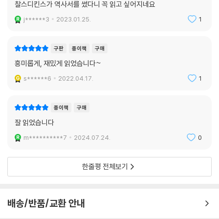
찰스디킨스가 역사서를 썼다니 꼭 읽고 싶어지네요
j******3
2023.01.25.
1
구판
종이책
구매
흥미롭게, 재밌게 읽었습니다~
s******6
2022.04.17.
1
종이책
구매
잘 읽었습니다
m**********7
2024.07.24.
0
한줄평 전체보기
배송/반품/교환 안내