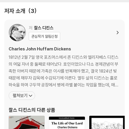
제4장 애설스탠과 여섯 소년 왕
저자 소개
3
궁정을 장악한 던스턴과 여섯 왕의 운명 | 계모의 손에 살해당한 ‘순교왕’
에드워드 | 거듭된 데인족의 침공
제5장 데인족 크누트, 잉글랜드 왕이 되다
저
찰스 디킨스
폭군에서 성군으로 | 크누트의 죽음, 다가오는 위기
관심작가 알림신청
제6장 데인족과 앵글로색슨족의 왕위 쟁탈전
앨프레드 왕자의 비참한 죽음 | 에드워드 왕과 고드윈 백작의 밀약 | 수녀
Charles John Huffam Dickens
원에 갇힌 왕비
1812년 2월 7일 영국 포츠머스에서 존 디킨스와 엘리자베스 디킨스
제7장 앵글로색슨 왕조의 복원, 해럴드 2세
의 여덟 자녀 중 둘째로 태어났다. 호인이었으나 다소 경제관념이 부
왕위를 지키기 위한 분투 | 노르만군에 참패하다
족한 아버지 때문에 가족은 이사를 반복해야 했고, 결국 1824년 빚
제8장 윌리엄 1세, 노르만의 지배가 시작되다
때문에 채무자 감옥에 수감되기에 이른다. 열두 살의 디킨스는 홀로
잉글랜드를 거대한 무덤으로 만들다 | 신출귀몰한 반란군 대장 헤리워드 |
하숙을 하며 구두약 공장에서 병에 라벨 붙이는 작업을 했는데, 매일
정복자의 최후
10시간씩 일하며 주당 6실링을 받았던 이때의 혹독한 경험은 후일
펼쳐보기
제9장 왕자들의 난
여러 작품의 토대가 되었다. 집안 형편으로 결국 학교를 그만두고 속
형들의 배신에 위기를 맞은 헨리 왕자 | 통치권을 팔아치운 노르망디 공작
기술을 배워 의회 기자로 일했으나 문학에 대한 꿈을 접지 않았고, 18
찰스 디킨스
의 다른 상품
| 뉴 포레스트의 슬픔
33년 『먼슬리 매거진』에 첫 단편 「
제10장 왕위를 지키기 위한 헨리 1세의 음모
선왕의 총신부터 제거하라 | 로버트 공작의 시련 | 조카와의 대립 | 갑작스