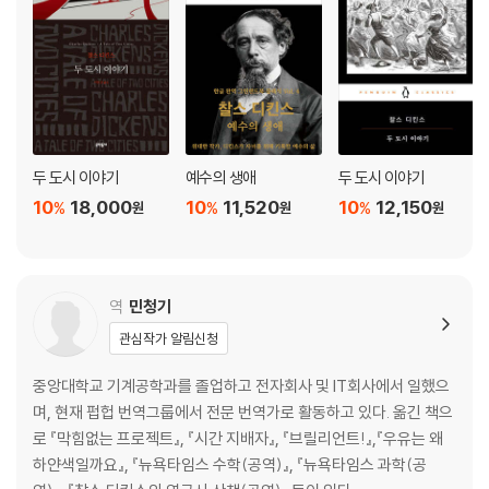
러운 사고
제11장 헨리 1세의 딸 마틸다와 스티븐의 왕위 다툼
잉글랜드 국토를 황폐화시킨 15년 전쟁 | 잔인무도한 시대
제12장 헨리 2세, 신하들에게 버림받다
프랑스에서 반란을 일으킨 동생 제프리 | 토머스 베켓, 왕에게 맞서다 | 베
켓의 최후 | 헨리 2세와 교황의 갈등 | 셋째 아들 리처드의 반란
제13장 리처드 1세와 십자군 전쟁
두 도시 이야기
예수의 생애
두 도시 이야기
유대인 학살장이 된 왕위 즉위식 | 신성로마제국의 법정에 서다 | 사자심왕
10
18,000
10
11,520
10
12,150
%
%
%
원
원
원
의 최후
제14장 악당왕 존, 잉글랜드를 혼란에 빠뜨리다
조카와의 왕위 다툼 | 교황에게 파면당하다 | 스티븐 랭턴, 존 왕에 반기를
들다 | 대헌장에 서명하다
역
민청기
제15장 그림자 왕, 헨리 3세
관심작가 알림신청
잉글랜드를 위기에서 구한 펨브로크 백작 | 드 버그 백작의 시련 | 왕당파
와 런던 시민의 대립 | 권력의 실세, 레스터 백작
중앙대학교 기계공학과를 졸업하고 전자회사 및 IT회사에서 일했으
며, 현재 펍헙 번역그룹에서 전문 번역가로 활동하고 있다. 옮긴 책으
제3부 영토 확장으로 세력을 키우다
로 『막힘없는 프로젝트』, 『시간 지배자』, 『브릴리언트!』,『우유는 왜
하얀색일까요』, 『뉴욕타임스 수학(공역)』, 『뉴욕타임스 과학(공
제16장 에드워드 1세, 잉글랜드의 중앙집권화를 이루다