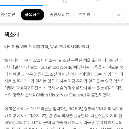
45
관련분류
품목정보
출판사 리뷰
추천평
책소개
어린이를 위해 쓴 이야기책, 알고 보니 역사책이었다.
19세기의 대문호 찰스 디킨스는 1853년 독특한 책을 출간한다. 3년간 주
간지 [일상적인 말들Household Words]에 연재된 내용을 세 권으로 묶
어서 펴낸 그 책은 놀랍게도 소설이 아닌 역사책이었다. 그는 왜 영국의 역
사를 썼을까? 그가 말하는 영국 역사는 지금 우리가 알고 있는 영국 역사와
어떻게 다를까? 디킨스 식 역사 서술의 정수를 만나볼 수 있는 《찰스 디킨
스의 영국사 산책A Child’s History of England》이 출간되었다.
이 책은 카이사르가 브리튼을 침략하던 BC 50년경부터 19세기의 빅토리
아 여왕에 이르기까지, 2천 년 영국 역사를 관통한다. 디킨스는 미지의 섬
이었던 브리튼에서부터 근대 국가를 형성하고 세력을 키우며 대영제국의