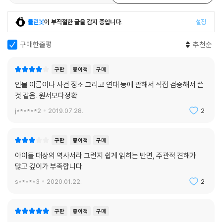
그런가 하면 반역죄로 체포되거나 구교와 신교 간에 벌어지는 종교전쟁으
로 포로가 되어 말로 표현하기도 어려울 만큼 처참한 방법으로 처형당하는
클린봇
이 부적절한 글을 감지 중입니다.
설정
장면이나, 모진 억압과 착취에 견디다 못한 백성들의 반란과 이를 억압하
구매한줄평
추천순
는 과정에서 벌어지는 참상, 그리고 형제자매나 친인척 사이에서 벌어지는
왕위 찬탈 음모와 귀족들의 배반 등의 사건은 당시 영국의 시대 상황과 백
성들의 고통을 그대로 느끼게 한다.
구판
종이책
구매
인물 이름이나 사건 장소 그리고 연대 등에 관해서 직접 검증해서 쓴
이 책을 통해 잉글랜드라는 나라가 어떻게 성립되었고, 어떤 과정을 거치
것 같음. 원서보다정확
며 성장하고 발전해 오늘에 이르렀는지, 또 왜 초강대국이 되었음에도 부
j******2
2019.07.28.
2
익부빈익빈의 현상과 불평등은 사라지지 않는지 등을 입체적으로 보여주
고, 독자들이 바른 역사관과 통찰력을 갖게 해주고자 했던 디킨스의 바람
은 21세기를 사는 우리에게도 여전히 유효하다. “역사는 반복된다”고 말
구판
종이책
구매
했던 E. H. 카의 이야기처럼 오늘날에도 여전히 반복되는 역사의 비극을 타
아이들 대상의 역사서라 그런지 쉽게 읽히는 반면, 주관적 견해가
산지석 삼는 데 이 책이 도움이 되기를 바란다.
많고 깊이가 부족합니다.
s*****3
2020.01.22.
2
구판
종이책
구매