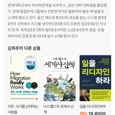
연세대학교에서 독어독문학을 공부하고, 같은 대학 대학원을 졸업했
제23장 피도 눈물도 없는 폭군, 에드워드 4세
다. 현재 펍헙번역그룹에서 전문번역가로 활동하며 좋은 책 발굴과
혼란 속에서 왕위에 오르다 | 킹메이커 워릭 백작의 최후
소개에 힘쓰고 있다. 옮긴 책으로 《ESG와 세상을 읽는 시스템 법칙》
제24장 어린 조카의 왕위를 빼앗은 리처드 3세
《저녁 식탁에서 지구를 생각하다》 《중국의 조용한 침공》 《당신 지식
소년 왕과 삼촌의 싸움 | 플랜태저넷 가문의 마지막 왕
의 한계: 세계관》 《기회의 법칙》 《사악한 소년》 《극한의 경험: 유발
제25장 헨리 7세, 장미전쟁을 끝내다
하라리의 전쟁 문화사》 《독일사 산책》 등이 있다.
괴상망측한 사기극 | 왕위 사칭자의 화려한 부활 | 수수께끼 같은 인물 퍼
킨 워벡
김희주
의 다른 상품
제4부 대영제국을 이루다
제26장 스캔들 메이커, 헨리 8세
프랑스와의 전쟁에서 승리하다 | 황금천 들판 회담 | 헨리 8세와 캐서린 왕
비의 이혼 재판 | 울지 추기경의 몰락 | 토머스 모어와 존 피셔의 억울한 죽
음 | 또다시 사랑에 빠지다 | 마침내 다가온 마지막 순간
제27장 열렬한 신교도, 에드워드 6세
스스로 호국경의 지위에 오른 하트퍼드 백작 | 갑작스러운 죽음을 맞다
제28장 난폭한 군주, 메리 1세
이주, 국가를 선택하는
H.G 웰스의 세계사 산
일을 리디자인하라
신교를 탄압하다 | 엘리자베스 공주의 시련 | 후퍼 주교와 크랜머 대주교의
사람들
책
10
19,800
%
원