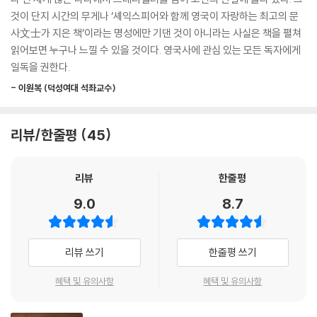
로 풀어냄으로써 누구라도 쉽게 영국 역사의 흐름을 한눈에 조망할 수 있
것이 단지 시간의 무게나 ‘셰익스피어와 함께 영국이 자랑하는 최고의 문
게 했다.
사文士가 지은 책’이라는 명성에만 기댄 것이 아니라는 사실은 책을 펼쳐
읽어보면 누구나 느낄 수 있을 것이다. 영국사에 관심 있는 모든 독자에게
책 속에 등장하는 인물은 왕을 비롯한 통치자들뿐만이 아니다. 때로는 열
일독을 권한다.
렬한 지지를 보내고, 때로는 냉혹한 비난과 감시의 시선을 보내면서 함께
- 이원복 (덕성여대 석좌교수)
역사를 일구어온 수많은 민중의 삶과 그들에 대한 따뜻한 시선이 이 책 전
체에 깔려 있다. 이 책은 역사를 만드는 것은 일부의 사람들만이 아님을, 과
거의 역사를 통해 바른 역사관을 가져야만 앞으로의 역사를 올바르게 만들
리뷰/한줄평
45
어갈 수 있음을 보여준다. 비단 어린이들뿐만 아니라 어른들에게도 많은
사랑을 받으며 영국 역사서의 한 획을 그을 수 있었던 이유도 바로 이 때문
리뷰
한줄평
이다.
9.0
8.7
철인군주라는 미명 뒤에 숨겨진 살인본능,
왕실 연회장에서 일개 강도의 손에 살해당한 위대한 왕의 죽음,
영프 전쟁의 판도를 바꿔놓은 카트린 공주의 미인계,
리뷰 쓰기
한줄평 쓰기
왕실을 상대로 펼쳐진 희대의 사기극까지!
찰스 디킨스의 눈으로 바라본 영국의 역사를 만난다
혜택 및 유의사항
혜택 및 유의사항
이 책은 기존 역사서에서는 볼 수 없는 독특한 장점이 있다.