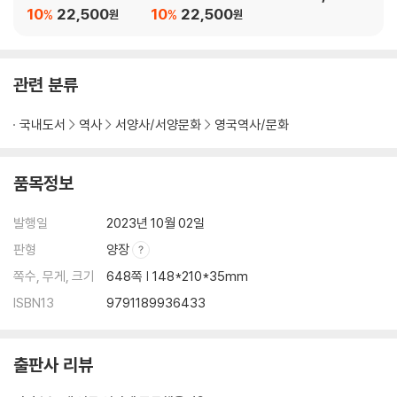
화형식
10
22,500
10
22,500
%
%
원
원
제29장 엘리자베스 1세 대 메리 스튜어트
엘리자베스, 왕위에 오르다 | 국가와 결혼한 여왕 | 단리의 죽음 | 음모와
불행의 씨앗이 된 메리 여왕 | 성 바르톨로메오 대학살 | 메리 여왕, 형장의
관련 분류
이슬로 사라지다 | 위대한 잉글랜드를 만들다
제30장 스튜어트가 최초의 영국 왕, 제임스 1세
국내도서
역사
서양사/서양문화
영국역사/문화
엘리자베스의 골칫덩이 사촌, 왕위에 오르다 | 미수에 그친 상원의사당 폭
파 사건 | 계속되는 의회와의 갈등 | 왕세자와 스페인 공주의 혼인 협상
제31장 찰스 1세, 의회파와 내전을 벌이다
품목정보
실패로 끝난 스페인 카디스 원정 | 12년간의 의회 없는 통치 | 의회, 왕의 권
력 남용에 제동을 걸다 | 왕과 의회의 전쟁 | 내전에서 포로가 되다 | 올리버
발행일
2023년 10월 02일
크롬웰의 등장 | 찰스 1세의 최후
판형
양장
제32장 의회파 영웅, 올리버 크롬웰
쪽수, 무게, 크기
648쪽 | 148*210*35mm
도망자가 된 왕세자 찰스 | 네덜란드 해군을 격파한 블레이크 제독 | 잉글
ISBN13
9791189936433
랜드를 유럽 최대 강국으로 | 왕위를 노리다
제33장 찰스 2세, 왕정복고를 이루다
올리버 크롬웰을 부관참시하다 | 역병과 화재로 초토화된 런던 | 프랑스 왕
출판사 리뷰
의 꼭두각시가 되다 | 요크 공작과 가톨릭교도들의 음모 | 의회, ‘왕위배제
법안’을 제정하다 | 호밀집에서의 밀담