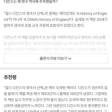
디킨스는 왜 영국 역사에 주목했을까?
제34장 제임스 2세와 명예혁명
가톨릭교 재건에 올인하다 | 끔찍하고 가증스러운 시대 | 폭군에 용감히 맞
『찰스 디킨스의 영국사 산책』의 원제는 재미있게도 ‘A History of Engla
선 사람들
nd’가 아니라 ‘A Child’s History of England’다. 실제로 이 책은 20세기
제35장 대영제국의 탄생
말까지 영국의 초등 교과 과정에 포함되어 있었다고 한다.
디킨스가 이 책을 집필하게 된 동기를 이해하려면 당시 영국의 시대 상황
을 살펴보아야 한다. 1800년대의 잉글랜드는 역사상 전무후무한 제국을
이룩한 빅토리아 여왕의 시대였다. ‘해가 지지 않는 나라’라고 불릴 정도로
강성한 나라로 성장했지만, 그 이면에는 가난과 질병으로 고통받는 사람들
출판사 리뷰 더보기
이 있었다. 아이들의 삶은 더욱 비참했다. 집이 없는 아이들은 거리에서 잠
을 자야 했고, 탄광에서 힘든 노동을 하거나 공장 굴뚝을 청소해야 했다. 1
830년대 런던에서 치러지는 장례식의 절반이 열 살 이하 어린이들이었다
추천평
고 하니 그 비참함이 어느 정도였는지 짐작할 수 있다.
『찰스 디킨스의 영국사 산책』은 매우 오래된 책이다. 디킨스가 3년여의 집
디킨스는 이런 모순 속에서 고통받는 어린이들에 주목했다. “아이들이 행
필 끝에 이 책을 펴낸 해가 1853년이니 올해로 160년이 넘었다. 그럼에도
복하게 읽을 수 있는 책, 쉽고 재미있게 읽을 수 있는 역사책이 필요하다는
이 책은 낡고 진부한 느낌이 전혀 들지 않는다. 오히려 매우 현대적이고 참
생각에 이 책을 썼다”는 디킨스는 영국이라는 나라가 어떻게 성립되어 어
신하며 생동감마저 느껴진다. 그런 덕분인지 디킨스의 모국 영국뿐만 아니
떤 우여곡절을 거치며 오늘에 이르렀는지 여러 왕을 중심으로 연대기 순으
라 전 세계 많은 나라에서 스테디셀러를 넘어 고전의 반열에 올라 있다. 그