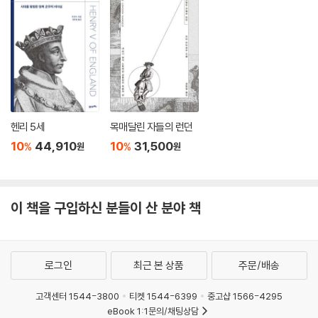
헨리 5세
목매달린 자들의 런던
10
44,910
10
31,500
%
%
원
원
이 책을 구입하신 분들이 산 분야 책
로그인
최근 본 상품
주문/배송
고객센터 1544-3800
티켓 1544-6399
중고샵 1566-4295
eBook 1:1문의/채팅상담