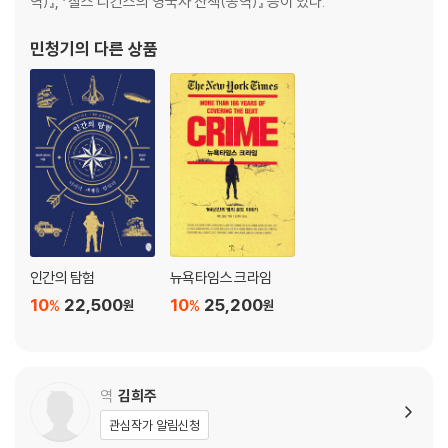
역)』, 『찰스 디킨스의 영국사 산책(공역)』 등이 있다.
샬롱 전투 승리로 백성의 지지를 얻다 | 웨일스인의 반란 | 의회와의 타협 |
스코틀랜드와의 분쟁 | 윌리엄 월리스, 반 잉글랜드 전쟁의 선봉에 서다 |
민청기
의 다른 상품
월리스의 비극적 죽음
제17장 에드워드 2세, 총신으로 망하다
트러블메이커 가베스통 | 운명을 바꿀 로저 모티머의 등장 | 에드워드 2세
의 비참한 최후
제18장 에드워드 3세, 스코틀랜드를 정복하다
왕비의 연인 로저 모티머의 몰락 | 칼레 성의 영웅들 | 영웅 흑태자의 죽음
제19장 섭정과 폭정의 늪, 리처드 2세
계속되는 실정과 농민반란 | 폭군 리처드 2세와 선한 왕비 앤 | 리처드 2세
의 끝없는 탐욕
인간의 탐험
뉴욕타임스 크라임
제20장 랭커스터가 최초의 왕, 헨리 4세
리처드 2세를 죽음으로 몰고 간 반란 | 오웬 글렌다워의 봉기
10
22,500
10
25,200
%
%
원
원
제21장 헨리 5세, 권력의 정점에서 죽다
롤라드파의 반란 | 아쟁쿠르 전투에서 승리하다 | 전쟁의 판도를 바꾼 카트
린 공주의 미인계
역
김희주
제22장 헨리 6세와 장미전쟁
위기에 빠진 오를레앙 | 신의 음성을 듣는 처녀 | ‘성녀’에서 ‘마녀’로 | 글로
관심작가 알림신청
스터 백작의 미스터리한 죽음 | 장미전쟁의 시작