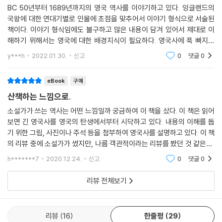
운 왕이자 백성들이 가장 사랑하는 군주였으며, 올리버 크롬웰은 말년에
BC 50년부터 1689년까지의 영국 역사를 이야기하고 있다. 잉글랜드의
왕위에 욕심을 부린 것 정도를 제외하면 빅토리아 여왕 못지않게 잉글랜드
국왕에 대한 연대기별로 인물에 초점을 맞추어서 이야기 형식으로 서술된
책이다. 이야기 형식임에도 불구하고 많은 내용이 담겨 있어서 제대로 이
를 명실상부한 강대국이자 전 세계에 존경받는 국가로 만든 위대한 리더였
해하기 위해서는 영국에 대한 배경지식이 필요하다. 영국사에 푹 빠지게
다.
만든 좋은 책이다. 이 책과 함께 《라스트 킹덤》과 같은 역사를 배경으로 한
y***h
2022.01.30.
신고
0
댓글
0
영화나 드라마를
대문호와 산책하듯 재미있게 읽는 영국, 영국인, 영국 역사 이야기
eBook
구매
이 책은 650여 쪽에 이르는 방대한 분량이지만, 전혀 지루하지 않고 쉽게
산책하는 느낌으로.
읽힌다. 초등학생이 읽어도 좋을 만큼 쉽게 쓰여 있을 뿐 아니라 흥미롭게
소설가가 쓰는 역사는 어떤 느낌일까 궁금하여 이 책을 샀다. 이 책은 읽어
글을 풀어가는 디킨스만의 전개 방식 덕에 한 페이지 한 페이지가 어떻게
보면 긴 영국사를 영국의 탄생에서부터 시닥하고 있다. 내용의 이해를 돕
넘어가는지도 모를 만큼 흥미진진하고 박진감 넘친다.
기 위한 그림, 사진이나 주석 등을 첨부하여 영국사를 설명하고 있다. 이 책
의 리뷰 중에 소설가가 썼지만, 나름 객관적이라는 리뷰를 봤던 것 같은데,
영국인들이 흠모하는 위대한 군주 앨프레드 대왕이 목동의 아내에게 조롱
정말로 중립적으로 영국사를 다뤘다는 느낌이 들었다. 간단하게 다뤄서 조
h*******7
2020.12.24.
신고
0
댓글
0
을 당하게 된 사연, 왕실 연회장에서 일개 강도의 손에 살해당한 에드먼드
금 청소년을
1세의 비극, 죽은 뒤 시신이 세 번이나 버려지고 방치된 윌리엄 1세의 기막
리뷰 전체보기
힌 사연, 한심한 왕 찰스 1세를 칭송한 책이 1만 2천 권이나 출간된 아이러
니한 역사에 이르기까지, 흥미진진한 이야기들이 책 곳곳에 등장하여 독자
들의 흥미를 끈다.
리뷰
16
한줄평
29