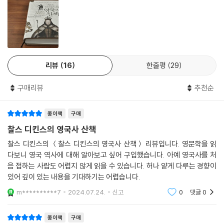
디킨스는 특정 시대나 왕조를 집중적으로 조명하기보다는 숲을 보듯 영국
역사를 조망할 수 있도록 내용을 전개해나가되 역사적인 사실을 단순히 나
열하는 데 그치지 않았다. 그동안 선보였던 다른 작품들과 마찬가지로 이
책에는 모순된 사회에 대한 통렬한 비판 정신과 가난하고 억압받는 이들에
대한 따뜻한 시선, 그리고 민중 중심의 역사관이 깊이 스며 있다. 그는 책
리뷰
16
한줄평
29
곳곳에서 형편없는 왕이나 귀족들에 대해 통렬한 비판을 가하고, 신랄한
풍자와 재치 있는 위트로 꼬집는다.
구매리뷰
추천순
“왕자로 태어나지 않았다면 아마 좀 더 훌륭한 사람이 되었을지도 모른다.
종이책
구매
세상에 나가 그렇게 피를 많이 보지도 않았을 것이고, 그 탓에 인생을 망치
찰스 디킨스의 영국사 산책
지도 않았을 것이다.” - 제13장_리처드 1세와 십자군 전쟁
찰스 디킨스의 ＜찰스 디킨스의 영국사 산책＞ 리뷰입니다. 영문학을 읽
“자명한 사실은 헨리 8세가 도저히 참아줄 수 없는 악당이었고, 인간 본성
다보니 영국 역사에 대해 알아보고 싶어 구입했습니다. 아예 영국사를 처
음 접하는 사람도 어렵지 않게 읽을 수 있습니다. 허나 얕게 다루는 경향이
에 먹칠을 했으며, 잉글랜드 역사에 튄 피와 기름덩어리 같은 존재였다는
있어 깊이 있는 내용을 기대하기는 어렵습니다.
점이다.” - 제26장_스캔들 메이커 헨리 8세
m**********7
2024.07.24.
신고
0
댓글
0
“그녀는 ‘피의 여왕 메리’답게 잉글랜드에서 공포와 혐오의 대명사로 영원
히 기억될 것이다. 메리 1세에 대한 기억이 얼마나 혐오 일색이었던지 훗날
종이책
구매