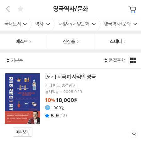
영국역사/문화
국내도서
역사
서양사/서양문화
영국역사/문화
베스트
신상품
스테디
기본순
품절포함
지극히 사적인 영국
[도서]
피터 빈트
홍성광
저
틈새책방
2025.9.19.
10
18,000
%
원
1,000원
8.9
(
13
)
미리보기