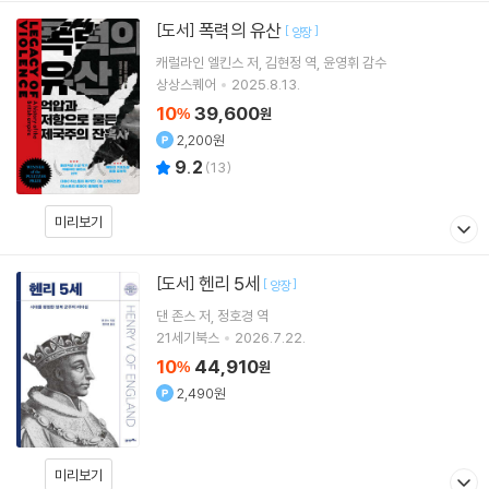
폭력의 유산
[도서]
[
]
양장
캐럴라인 엘킨스
저
김현정
역
윤영휘
감수
상상스퀘어
2025.8.13.
10
39,600
%
원
2,200원
9.2
(
13
)
미리보기
헨리 5세
[도서]
[
]
양장
댄 존스
저
정호경
역
21세기북스
2026.7.22.
10
44,910
%
원
2,490원
미리보기