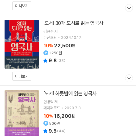
미리보기
30개 도시로 읽는 영국사
[도서]
김현수
저
다산초당
2024.10.17.
10
22,500
%
원
1,250원
9.8
(
33
)
미리보기
하룻밤에 읽는 영국사
[도서]
안병억
저
페이퍼로드
2020.7.3.
10
16,200
%
원
900원
9.5
(
44
)