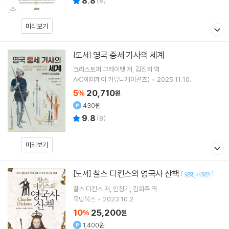
8.8
(
8
)
미리보기
영국 중세 기사의 세계
[도서]
크리스토퍼 그레이벳
저
김진희
역
AK(에이케이 커뮤니케이션즈)
2025.11.10.
5
20,710
%
원
430원
9.8
(
8
)
미리보기
찰스 디킨스의 영국사 산책
[도서]
[
]
양장
개정판
찰스 디킨스
저
민청기
김희주
역
옥당북스
2023.10.2.
10
25,200
%
원
1,400원