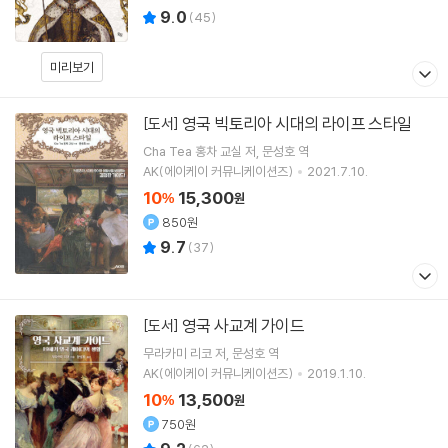
9.0
(
45
)
미리보기
영국 빅토리아 시대의 라이프 스타일
[도서]
Cha Tea 홍차 교실
저
문성호
역
AK(에이케이 커뮤니케이션즈)
2021.7.10.
10
15,300
%
원
850원
9.7
(
37
)
영국 사교계 가이드
[도서]
무라카미 리코
저
문성호
역
AK(에이케이 커뮤니케이션즈)
2019.1.10.
10
13,500
%
원
750원