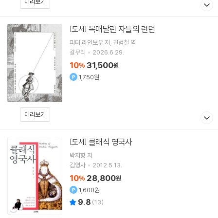
미리보기
목매달린 자들의 런던
[도서]
피터 라인보우
저
권범철
역
갈무리
2026.6.29.
10
31,500
%
원
1,750원
미리보기
클래식 영국사
[도서]
박지향
저
김영사
2012.5.13.
10
28,800
%
원
1,600원
9.8
(
13
)