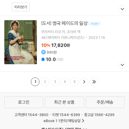
미리보기
영국 메이드의 일상
[도서]
[
]
개정판
무라카미 리코
저
조아라
역
AK(에이케이 커뮤니케이션즈)
2023.1.15.
10
17,820
%
원
990원
10.0
(
10
)
1
2
3
4
5
로그인
최근 본 상품
주문/배송
고객센터 1544-3800
티켓 1544-6399
중고샵 1566-4295
eBook 1:1문의/채팅상담