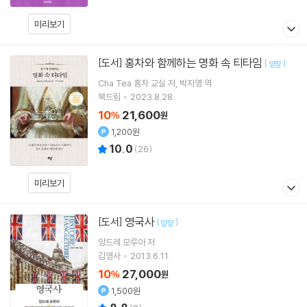
미리보기
홍차와 함께하는 명화 속 티타임
[도서]
[
]
양장
Cha Tea 홍차 교실
저
박지영
역
북드림
2023.8.28.
10
21,600
%
원
1,200원
10.0
(
26
)
미리보기
영국사
[도서]
[
]
양장
앙드레 모루아
저
김영사
2013.6.11.
10
27,000
%
원
1,500원