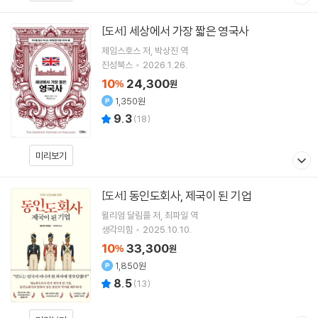
세상에서 가장 짧은 영국사
[도서]
제임스호스
저
박상진
역
진성북스
2026.1.26.
10
24,300
%
원
1,350원
9.3
(
18
)
미리보기
동인도회사, 제국이 된 기업
[도서]
윌리엄 달림플
저
최파일
역
생각의힘
2025.10.10.
10
33,300
%
원
1,850원
8.5
(
13
)