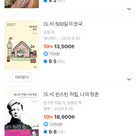
9.2
(
62
)
500일의 영국
[도서]
윤정
저
세나북스
2022.4.20.
10
13,500
%
원
750원
9.5
(
59
)
미리보기
윈스턴 처칠, 나의 청춘
[도서]
윈스턴 처칠
저
임종원
역
행북
2020.6.25.
10
18,900
%
원
1,050원
9.6
(
18
)