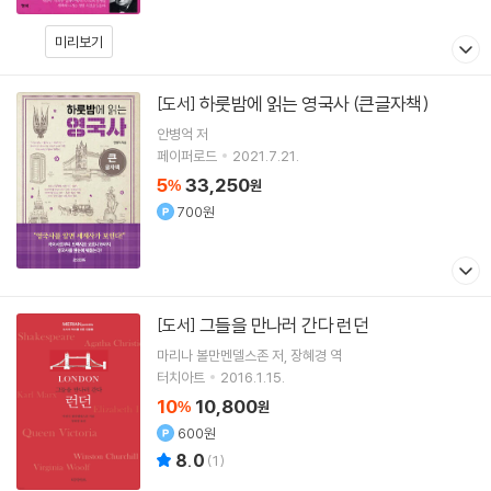
미리보기
하룻밤에 읽는 영국사 (큰글자책)
[도서]
안병억
저
페이퍼로드
2021.7.21.
5
33,250
%
원
700원
그들을 만나러 간다 런던
[도서]
마리나 볼만멘델스존
저
장혜경
역
터치아트
2016.1.15.
10
10,800
%
원
600원
8.0
(
1
)